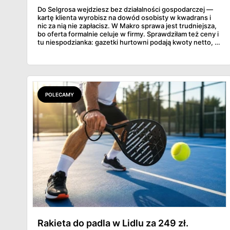
Do Selgrosa wejdziesz bez działalności gospodarczej —
kartę klienta wyrobisz na dowód osobisty w kwadrans i
nic za nią nie zapłacisz. W Makro sprawa jest trudniejsza,
bo oferta formalnie celuje w firmy. Sprawdziłam też ceny i
tu niespodzianka: gazetki hurtowni podają kwoty netto, a
przy kasie doliczany jest VAT. Co więcej, hurt wcale nie
zawsze wygrywa — ta sama kawa ziarnista kosztuje w
Makro ponad dwa razy więcej niż w weekendowej
promocji dyskontu.
POLECAMY
Rakieta do padla w Lidlu za 249 zł.