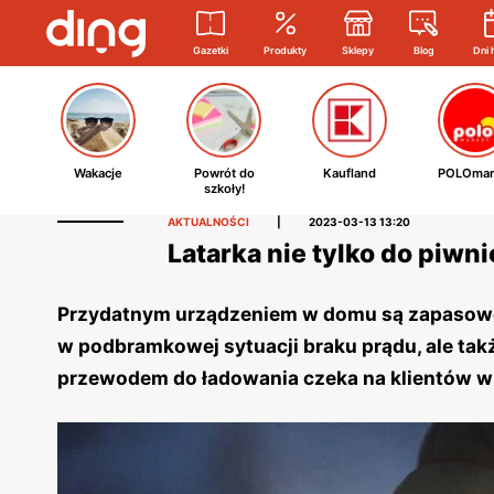
Gazetki
Produkty
Sklepy
Blog
Dni 
Wakacje
Powrót do
Kaufland
POLOmar
szkoły!
AKTUALNOŚCI
|
2023-03-13 13:20
Latarka nie tylko do piwni
Przydatnym urządzeniem w domu są zapasowe ź
w podbramkowej sytuacji braku prądu, ale takż
przewodem do ładowania czeka na klientów w 