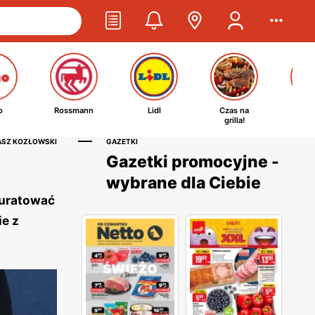
o
Rossmann
Lidl
Czas na
Ta
grilla!
kosm
ASZ KOZŁOWSKI
GAZETKI
Gazetki promocyjne -
wybrane dla Ciebie
 uratować
ie z