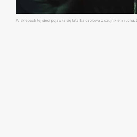
W sklepach tej sieci pojawiła się latarka czołowa z czujnikiem ruchu.