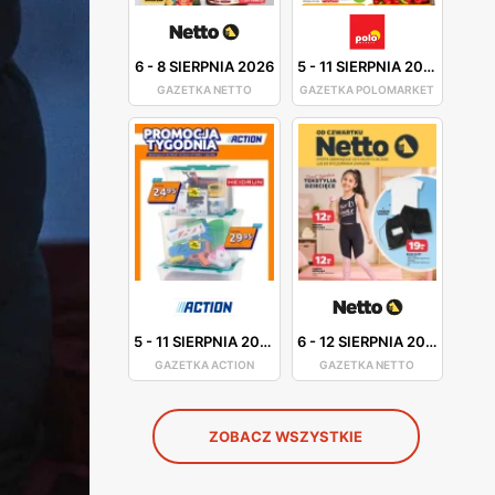
6
-
8 SIERPNIA 2026
5
-
11 SIERPNIA 2026
GAZETKA NETTO
GAZETKA POLOMARKET
5
-
11 SIERPNIA 2026
6
-
12 SIERPNIA 2026
GAZETKA ACTION
GAZETKA NETTO
ZOBACZ WSZYSTKIE