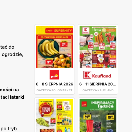
tać do
 ogrodzie,
6
-
8 SIERPNIA 2026
6
-
11 SIERPNIA 2026
ności
na
GAZETKA POLOMARKET
GAZETKA KAUFLAND
staci
latarki
 po tryb