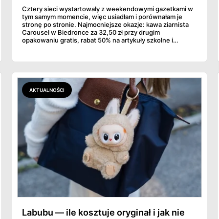
Cztery sieci wystartowały z weekendowymi gazetkami w
tym samym momencie, więc usiadłam i porównałam je
stronę po stronie. Najmocniejsze okazje: kawa ziarnista
Carousel w Biedronce za 32,50 zł przy drugim
opakowaniu gratis, rabat 50% na artykuły szkolne i
przemysłowe przy zakupie trzech sztuk oraz banany po
2,99 zł za kilogram, ale wyłącznie w sobotę z aplikacją. Aldi
odpowiada masłem za 2,99 zł. Werdykt w skrócie:
najwięcej wyciśniesz z Biedronki, po świeże warzywa jedź
do Aldi.
AKTUALNOŚCI
Labubu — ile kosztuje oryginał i jak nie