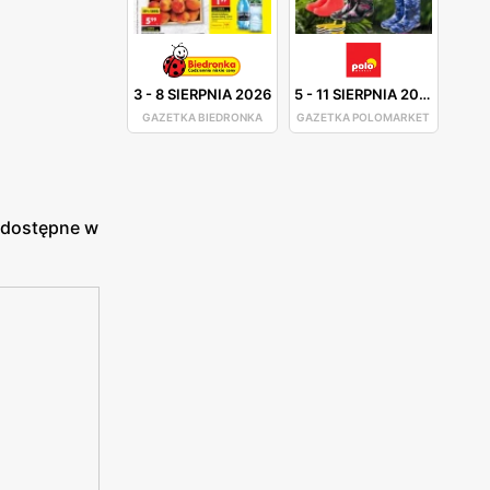
3
-
8 SIERPNIA 2026
5
-
11 SIERPNIA 2026
GAZETKA BIEDRONKA
GAZETKA POLOMARKET
t dostępne w