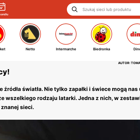
handlu
ket
Netto
Intermarche
Biedronka
Din
AUTOR: TOM
cy!
ródła światła. Nie tylko zapałki i świece mogą nas
e wszelkiego rodzaju latarki. Jedna z nich, w zestaw
znanej sieci.