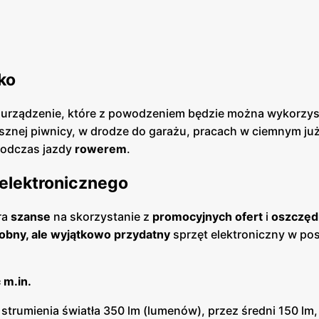
ko
ę urządzenie, które z powodzeniem będzie można wykorzys
isznej piwnicy, w drodze do garażu, pracach w ciemnym już
podczas jazdy
rowerem
.
elektronicznego
ra
szanse
na skorzystanie z
promocyjnych ofert
i
oszczęd
obny, ale wyjątkowo przydatny
sprzęt elektroniczny w po
 m.in.
strumienia światła 350 lm (lumenów), przez średni 150 lm,