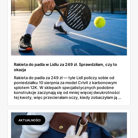
Rakieta do padla w Lidlu za 249 zł. Sprawdziłam, czy to
okazja
Rakieta do padla za 249 zł — tyle Lidl policzy sobie od
poniedziałku 10 sierpnia za model Crivit z karbonowym
splotem 12K. W sklepach specjalistycznych podobne
konstrukcje zaczynają się od mniej więcej dwukrotności
tej kwoty, więc przecierałam oczy, kiedy zobaczyłam ją w
gazetce między dresami a wkrętarką. Padel to dziś
najszybciej rosnący sport w Polsce: kortów przybywa
lawinowo, a chętnych jeszcze szybciej. Sprawdziłam, co
dokładnie dostajemy za te pieniądze i komu taka rakieta
AKTUALNOŚCI
faktycznie wystarczy.