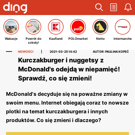
Wakacje
Powrót do
Kaufland
POLOmarket
Netto
Intermarche
szkoły!
NOWOŚCI
|
2021-03-25 14:42
AUTOR: PAULINA KOPEĆ
Kurczakburger i nuggetsy z
McDonald's odejdą w niepamięć!
Sprawdź, co się zmieni!
McDonald's decyduje się na poważne zmiany w
swoim menu. Internet obiegają coraz to nowsze
plotki na temat kurczakburgera i innych
produktów. Co się zmieni i dlaczego?