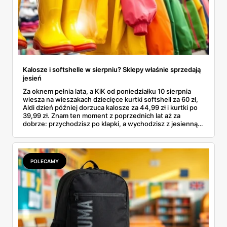
Kalosze i softshelle w sierpniu? Sklepy właśnie sprzedają
jesień
Za oknem pełnia lata, a KiK od poniedziałku 10 sierpnia
wiesza na wieszakach dziecięce kurtki softshell za 60 zł,
Aldi dzień później dorzuca kalosze za 44,99 zł i kurtki po
39,99 zł. Znam ten moment z poprzednich lat aż za
dobrze: przychodzisz po klapki, a wychodzisz z jesienną
garderobą dla całej rodziny. Sprawdziłam, co dokładnie
pojawi się w gazetkach w przyszłym tygodniu i czy jest
sens kupować jesień, zanim skończą się wakacje.
POLECAMY