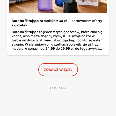
Butelka filtrująca za mniej niż 30 zł — porównałam oferty
z gazetek
Butelka filtrująca to jeden z tych gadżetów, które albo się
kocha, albo ma za zbędny wymysł. Ja swoją noszę w
torbie od dwóch lat, więc łatwo zgadnąć, po której jestem
stronie. W sierpniowych gazetkach pojawiły się aż trzy
modele w cenach od 24,99 do 29,99 zł, do tego zwykła
butelka za 14,99 zł dla nieprzekonanych. Sprawdziłam
wszystkie oferty i policzyłam, kiedy taki zakup faktycznie
się opłaca.
ZOBACZ WIĘCEJ
REKLAMA