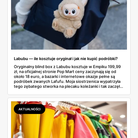
Labubu — ile kosztuje oryginał i jak nie kupić podróbki?
Oryginalny blind box z Labubu kosztuje w Empiku 199,99
zł, na oficjalnej stronie Pop Mart ceny zaczynają się od
około 18 euro, a bazarki i internetowe okazje pełne są
podróbek zwanych Lafufu. Moja siostrzenica wypatrzyła
tego zębatego stworka na plecaku koleżanki i tak zaczęło
się rodzinne śledztwo: co to właściwie jest, ile naprawdę
kosztuje i po czym poznać, że sprzedawca nie wciska nam
podróbki. Spisałam wszystko, czego się dowiedziałam —
łącznie z jedną wpadką, o której za chwilę.
AKTUALNOŚCI