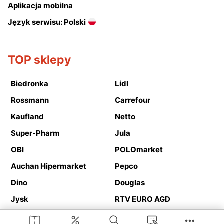
Aplikacja mobilna
Język serwisu: Polski
TOP sklepy
Biedronka
Lidl
Rossmann
Carrefour
Kaufland
Netto
Super-Pharm
Jula
OBI
POLOmarket
Auchan Hipermarket
Pepco
Dino
Douglas
Jysk
RTV EURO AGD
Action
Media Expert