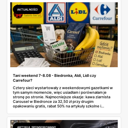
Makro ponad dwa razy więcej niż w weekendowej
promocji dyskontu.
AKTUALNOŚCI
Tani weekend 7-8.08 - Biedronka, Aldi, Lidl czy
Carrefour?
Cztery sieci wystartowały z weekendowymi gazetkami w
tym samym momencie, więc usiadłam i porównałam je
stronę po stronie. Najmocniejsze okazje: kawa ziarnista
Carousel w Biedronce za 32,50 zł przy drugim
opakowaniu gratis, rabat 50% na artykuły szkolne i
przemysłowe przy zakupie trzech sztuk oraz banany po
2,99 zł za kilogram, ale wyłącznie w sobotę z aplikacją. Aldi
odpowiada masłem za 2,99 zł. Werdykt w skrócie:
najwięcej wyciśniesz z Biedronki, po świeże warzywa jedź
ARTYKUŁ SPONSOROWANY