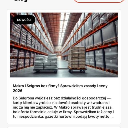
NOWOŚCI
Makro i Selgros bez firmy? Sprawdziłam zasady i ceny
2026
Do Selgrosa wejdziesz bez działalności gospodarczej —
kartę klienta wyrobisz na dowód osobisty w kwadrans i
nic za nią nie zapłacisz. W Makro sprawa jest trudniejsza,
bo oferta formalnie celuje w firmy. Sprawdziłam też ceny i
tu niespodzianka: gazetki hurtowni podają kwoty netto, a
przy kasie doliczany jest VAT. Co więcej, hurt wcale nie
zawsze wygrywa — ta sama kawa ziarnista kosztuje w