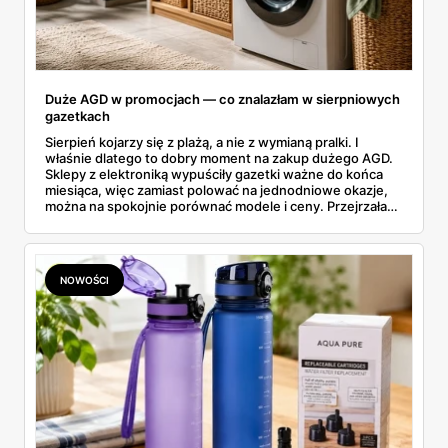
Duże AGD w promocjach — co znalazłam w sierpniowych
gazetkach
Sierpień kojarzy się z plażą, a nie z wymianą pralki. I
właśnie dlatego to dobry moment na zakup dużego AGD.
Sklepy z elektroniką wypuściły gazetki ważne do końca
miesiąca, więc zamiast polować na jednodniowe okazje,
można na spokojnie porównać modele i ceny. Przejrzałam
aktualne promocje AGD i RTV — poniżej wszystko, co
znalazłam, z cenami i terminami.
NOWOŚCI