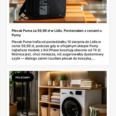
Plecak Puma za 59,99 zł w Lidlu. Porównałam z cenami u
Pumy
Plecak Puma trafia od poniedziałku 10 sierpnia do Lidla w
cenie 59,99 zł, podczas gdy w oficjalnym sklepie Pumy
najtańsze modele z linii Phase kosztują obecnie od 74 zł.
Różnica jest, choć mniejsza, niż sugerowałby dyskontowy
szyld — dlatego zanim rzuciłam plecak do koszyka,
rozłożyłam ceny na czynniki pierwsze. Poniżej cała
rozpiska: co dokładnie sprzedaje Lidl, ile kosztują
odpowiedniki u producenta i komu ten zakup naprawdę
się opłaci.
POLECAMY