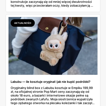
konstrukcje zaczynają się od mniej więcej dwukrotności
tej kwoty, więc przecierałam oczy, kiedy zobaczyłam ją w
gazetce między dresami a wkrętarką. Padel to dziś
najszybciej rosnący sport w Polsce: kortów przybywa
lawinowo, a chętnych jeszcze szybciej. Sprawdziłam, co
dokładnie dostajemy za te pieniądze i komu taka rakieta
AKTUALNOŚCI
faktycznie wystarczy.
Labubu — ile kosztuje oryginał i jak nie kupić podróbki?
Oryginalny blind box z Labubu kosztuje w Empiku 199,99
zł, na oficjalnej stronie Pop Mart ceny zaczynają się od
około 18 euro, a bazarki i internetowe okazje pełne są
podróbek zwanych Lafufu. Moja siostrzenica wypatrzyła
tego zębatego stworka na plecaku koleżanki i tak zaczęło