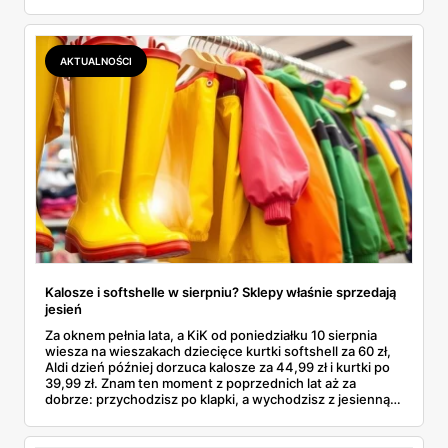
się rodzinne śledztwo: co to właściwie jest, ile naprawdę
kosztuje i po czym poznać, że sprzedawca nie wciska nam
podróbki. Spisałam wszystko, czego się dowiedziałam —
łącznie z jedną wpadką, o której za chwilę.
AKTUALNOŚCI
Kalosze i softshelle w sierpniu? Sklepy właśnie sprzedają
jesień
Za oknem pełnia lata, a KiK od poniedziałku 10 sierpnia
wiesza na wieszakach dziecięce kurtki softshell za 60 zł,
Aldi dzień później dorzuca kalosze za 44,99 zł i kurtki po
39,99 zł. Znam ten moment z poprzednich lat aż za
dobrze: przychodzisz po klapki, a wychodzisz z jesienną
garderobą dla całej rodziny. Sprawdziłam, co dokładnie
pojawi się w gazetkach w przyszłym tygodniu i czy jest
sens kupować jesień, zanim skończą się wakacje.