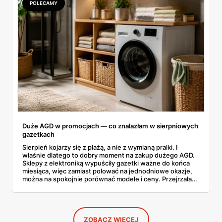
POLECAMY
Duże AGD w promocjach — co znalazłam w sierpniowych
gazetkach
Sierpień kojarzy się z plażą, a nie z wymianą pralki. I
właśnie dlatego to dobry moment na zakup dużego AGD.
Sklepy z elektroniką wypuściły gazetki ważne do końca
miesiąca, więc zamiast polować na jednodniowe okazje,
można na spokojnie porównać modele i ceny. Przejrzałam
aktualne promocje AGD i RTV — poniżej wszystko, co
znalazłam, z cenami i terminami.
ZOBACZ WIĘCEJ