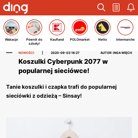
Wakacje
Powrót do
Kaufland
POLOmarket
Netto
Intermarche
szkoły!
NOWOŚCI
|
2020-09-03 16:27
AUTOR: INGA WIĘCH
Koszulki Cyberpunk 2077 w
popularnej sieciówce!
Tanie koszulki i czapka trafi do popularnej
sieciówki z odzieżą – Sinsay!