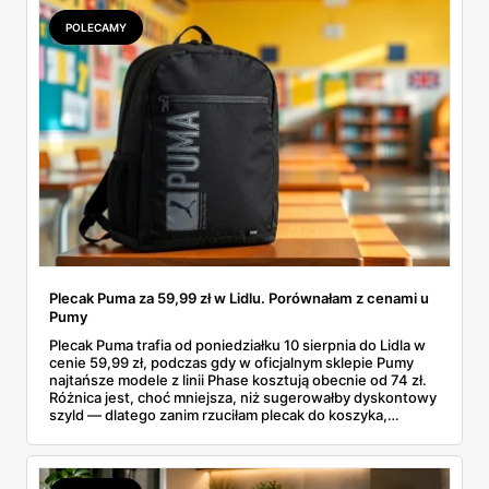
POLECAMY
Plecak Puma za 59,99 zł w Lidlu. Porównałam z cenami u
Pumy
Plecak Puma trafia od poniedziałku 10 sierpnia do Lidla w
cenie 59,99 zł, podczas gdy w oficjalnym sklepie Pumy
najtańsze modele z linii Phase kosztują obecnie od 74 zł.
Różnica jest, choć mniejsza, niż sugerowałby dyskontowy
szyld — dlatego zanim rzuciłam plecak do koszyka,
rozłożyłam ceny na czynniki pierwsze. Poniżej cała
rozpiska: co dokładnie sprzedaje Lidl, ile kosztują
odpowiedniki u producenta i komu ten zakup naprawdę
się opłaci.