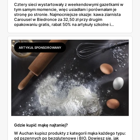
Cztery sieci wystartowały z weekendowymi gazetkami w
tym samym momencie, więc usiadłam i porównałam je
stronę po stronie. Najmocniejsze okazje: kawa ziarnista
Carousel w Biedronce za 32,50 zł przy drugim
opakowaniu gratis, rabat 50% na artykuły szkolne i
przemysłowe przy zakupie trzech sztuk oraz banany po
2,99 zł za kilogram, ale wyłącznie w sobotę z aplikacją. Aldi
odpowiada masłem za 2,99 zł. Werdykt w skrócie:
najwięcej wyciśniesz z Biedronki, po świeże warzywa jedź
ARTYKUŁ SPONSOROWANY
do Aldi.
Gdzie kupić mąkę najtaniej?
W Auchan kupisz produkty z kategorii mąka każdego typu:
od pszennych po bezglutenowe i BIO. Dowiesz się, jak