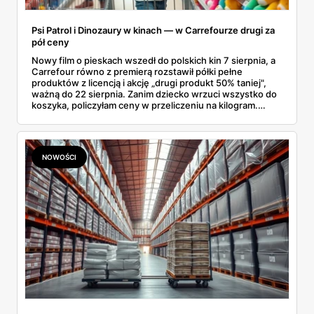
Psi Patrol i Dinozaury w kinach — w Carrefourze drugi za
pół ceny
Nowy film o pieskach wszedł do polskich kin 7 sierpnia, a
Carrefour równo z premierą rozstawił półki pełne
produktów z licencją i akcję „drugi produkt 50% taniej",
ważną do 22 sierpnia. Zanim dziecko wrzuci wszystko do
koszyka, policzyłam ceny w przeliczeniu na kilogram.
Wnioski? Krem orzechowy z paluszkami za 3,49 zł to
prawie 140 zł za kilogram, ale lody do mrożenia i rurki
waflowe bronią się nawet bez rabatu.
NOWOŚCI