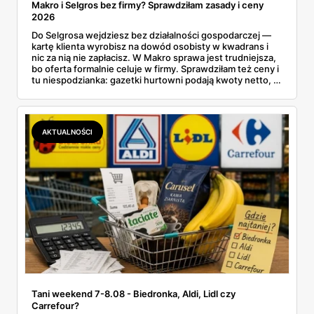
Makro i Selgros bez firmy? Sprawdziłam zasady i ceny
2026
Do Selgrosa wejdziesz bez działalności gospodarczej —
kartę klienta wyrobisz na dowód osobisty w kwadrans i
nic za nią nie zapłacisz. W Makro sprawa jest trudniejsza,
bo oferta formalnie celuje w firmy. Sprawdziłam też ceny i
tu niespodzianka: gazetki hurtowni podają kwoty netto, a
przy kasie doliczany jest VAT. Co więcej, hurt wcale nie
zawsze wygrywa — ta sama kawa ziarnista kosztuje w
Makro ponad dwa razy więcej niż w weekendowej
promocji dyskontu.
AKTUALNOŚCI
Tani weekend 7-8.08 - Biedronka, Aldi, Lidl czy
Carrefour?