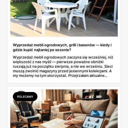
Wyprzedaż mebli ogrodowych, grilli i basenów — kiedy i
gdzie kupić najtaniej po sezonie?
Wyprzedaż mebli ogrodowych zaczyna się wcześniej, niż
większość z nas myśli — pierwsze poważne obniżki
ruszają już na początku sierpnia, a nie we wrześniu. Sieci
muszą zwolnić magazyny przed jesiennymi kolekcjami. A
my możemy na tym skorzystać. Przejrzałam aktualne
gazetki i zebrałam konkretne przeceny na krzesła, stoły,
leżaki, grille i baseny. Do tego podpowiadam, jak odróżnić
prawdziwą obniżkę od pozornej.
POLECAMY