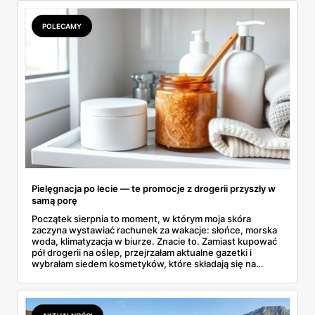
POLECAMY
Pielęgnacja po lecie — te promocje z drogerii przyszły w
samą porę
Początek sierpnia to moment, w którym moja skóra
zaczyna wystawiać rachunek za wakacje: słońce, morska
woda, klimatyzacja w biurze. Znacie to. Zamiast kupować
pół drogerii na oślep, przejrzałam aktualne gazetki i
wybrałam siedem kosmetyków, które składają się na
sensowny plan regeneracji — od peelingu za 21,95 zł po
dermokosmetyki Vichy. Wszystkie ceny sprawdziłam w
ofertach, terminy też.