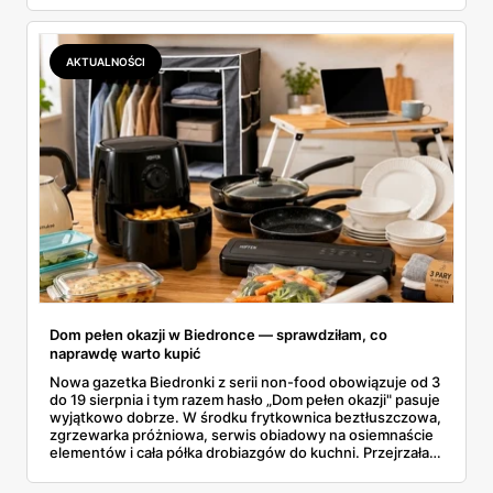
wszystkie oferty i policzyłam, kiedy taki zakup faktycznie
się opłaca.
AKTUALNOŚCI
Dom pełen okazji w Biedronce — sprawdziłam, co
naprawdę warto kupić
Nowa gazetka Biedronki z serii non-food obowiązuje od 3
do 19 sierpnia i tym razem hasło „Dom pełen okazji" pasuje
wyjątkowo dobrze. W środku frytkownica beztłuszczowa,
zgrzewarka próżniowa, serwis obiadowy na osiemnaście
elementów i cała półka drobiazgów do kuchni. Przejrzałam
wszystkie strony i wybrałam to, po co sama ustawiłabym
się przy półce z samego rana.