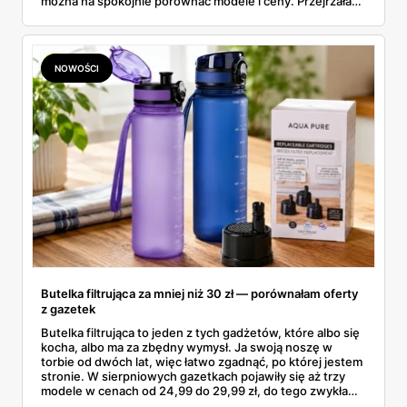
można na spokojnie porównać modele i ceny. Przejrzałam
aktualne promocje AGD i RTV — poniżej wszystko, co
znalazłam, z cenami i terminami.
NOWOŚCI
Butelka filtrująca za mniej niż 30 zł — porównałam oferty
z gazetek
Butelka filtrująca to jeden z tych gadżetów, które albo się
kocha, albo ma za zbędny wymysł. Ja swoją noszę w
torbie od dwóch lat, więc łatwo zgadnąć, po której jestem
stronie. W sierpniowych gazetkach pojawiły się aż trzy
modele w cenach od 24,99 do 29,99 zł, do tego zwykła
butelka za 14,99 zł dla nieprzekonanych. Sprawdziłam