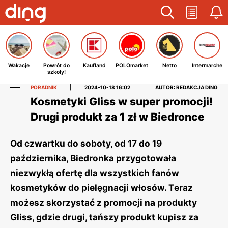
Wakacje
Powrót do
Kaufland
POLOmarket
Netto
Intermarche
szkoły!
PORADNIK
|
2024-10-18 16:02
AUTOR: REDAKCJA DING
Kosmetyki Gliss w super promocji!
Drugi produkt za 1 zł w Biedronce
Od czwartku do soboty, od 17 do 19
października, Biedronka przygotowała
niezwykłą ofertę dla wszystkich fanów
kosmetyków do pielęgnacji włosów. Teraz
możesz skorzystać z promocji na produkty
Gliss, gdzie drugi, tańszy produkt kupisz za