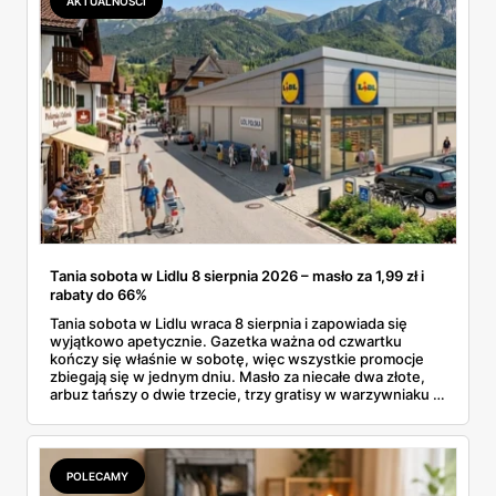
AKTUALNOŚCI
Tania sobota w Lidlu 8 sierpnia 2026 – masło za 1,99 zł i
rabaty do 66%
Tania sobota w Lidlu wraca 8 sierpnia i zapowiada się
wyjątkowo apetycznie. Gazetka ważna od czwartku
kończy się właśnie w sobotę, więc wszystkie promocje
zbiegają się w jednym dniu. Masło za niecałe dwa złote,
arbuz tańszy o dwie trzecie, trzy gratisy w warzywniaku i
jedna oferta działająca wyłącznie w sobotę. Przejrzałam
całą sobotnią gazetkę Lidla strona po stronie i wybrałam
to, co naprawdę się opłaca.
POLECAMY