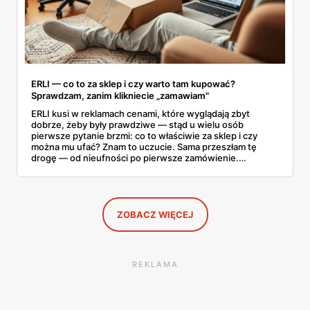
ERLI — co to za sklep i czy warto tam kupować?
Sprawdzam, zanim klikniecie „zamawiam"
ERLI kusi w reklamach cenami, które wyglądają zbyt
dobrze, żeby były prawdziwe — stąd u wielu osób
pierwsze pytanie brzmi: co to właściwie za sklep i czy
można mu ufać? Znam to uczucie. Sama przeszłam tę
drogę — od nieufności po pierwsze zamówienie.
Sprawdziłam, jak ta platforma działa, kto za nią stoi, co
mówią kupujący i co ciekawego jest tam teraz w promocji,
na początku sierpnia. Poniżej wszystko, co warto
wiedzieć przed pierwszym koszykiem.
ZOBACZ WIĘCEJ
REKLAMA