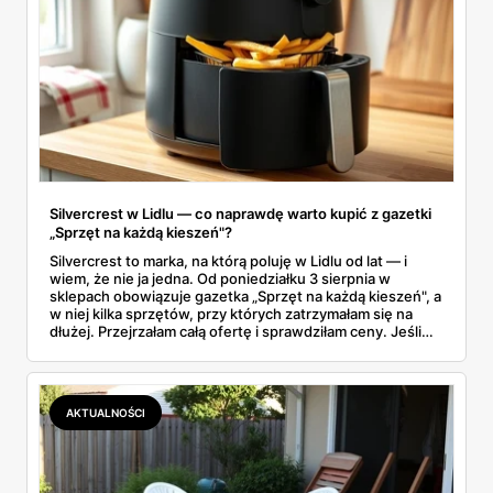
Silvercrest w Lidlu — co naprawdę warto kupić z gazetki
„Sprzęt na każdą kieszeń"?
Silvercrest to marka, na którą poluję w Lidlu od lat — i
wiem, że nie ja jedna. Od poniedziałku 3 sierpnia w
sklepach obowiązuje gazetka „Sprzęt na każdą kieszeń", a
w niej kilka sprzętów, przy których zatrzymałam się na
dłużej. Przejrzałam całą ofertę i sprawdziłam ceny. Jeśli
zastanawiacie się, czy tegoroczny air fryer za 299 zł to
faktycznie okazja — poniżej znajdziecie odpowiedź.
Uwaga: promocja trwa tylko do 8 sierpnia.
AKTUALNOŚCI