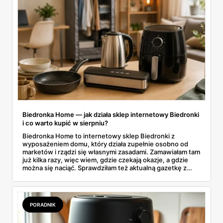
Biedronka Home — jak działa sklep internetowy Biedronki
i co warto kupić w sierpniu?
Biedronka Home to internetowy sklep Biedronki z
wyposażeniem domu, który działa zupełnie osobno od
marketów i rządzi się własnymi zasadami. Zamawiałam tam
już kilka razy, więc wiem, gdzie czekają okazje, a gdzie
można się naciąć. Sprawdziłam też aktualną gazetkę z
domowymi produktami w zwykłych sklepach. Zebrałam
wszystko w jednym miejscu: jak zamawiać, ile trwa zwrot,
jakie kody rabatowe działają w sierpniu i które produkty
faktycznie warto włożyć do koszyka.
PORADNIK