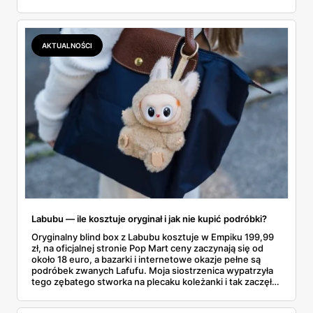
gazetce między dresami a wkrętarką. Padel to dziś
najszybciej rosnący sport w Polsce: kortów przybywa
lawinowo, a chętnych jeszcze szybciej. Sprawdziłam, co
dokładnie dostajemy za te pieniądze i komu taka rakieta
AKTUALNOŚCI
faktycznie wystarczy.
Labubu — ile kosztuje oryginał i jak nie kupić podróbki?
Oryginalny blind box z Labubu kosztuje w Empiku 199,99
zł, na oficjalnej stronie Pop Mart ceny zaczynają się od
około 18 euro, a bazarki i internetowe okazje pełne są
podróbek zwanych Lafufu. Moja siostrzenica wypatrzyła
tego zębatego stworka na plecaku koleżanki i tak zaczęło
się rodzinne śledztwo: co to właściwie jest, ile naprawdę
kosztuje i po czym poznać, że sprzedawca nie wciska nam