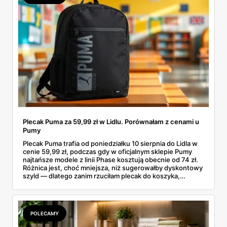
Plecak Puma za 59,99 zł w Lidlu. Porównałam z cenami u
Pumy
Plecak Puma trafia od poniedziałku 10 sierpnia do Lidla w
cenie 59,99 zł, podczas gdy w oficjalnym sklepie Pumy
najtańsze modele z linii Phase kosztują obecnie od 74 zł.
Różnica jest, choć mniejsza, niż sugerowałby dyskontowy
szyld — dlatego zanim rzuciłam plecak do koszyka,
rozłożyłam ceny na czynniki pierwsze. Poniżej cała
rozpiska: co dokładnie sprzedaje Lidl, ile kosztują
odpowiedniki u producenta i komu ten zakup naprawdę
się opłaci.
POLECAMY