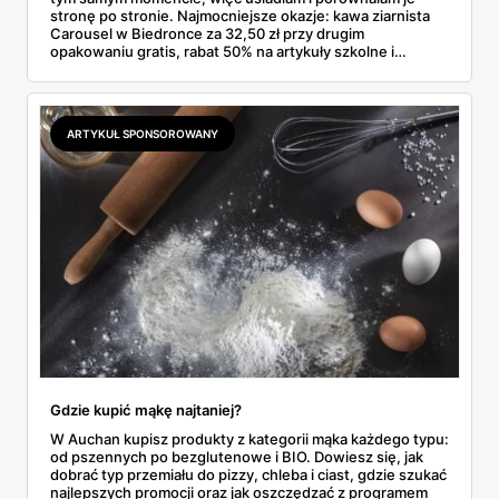
stronę po stronie. Najmocniejsze okazje: kawa ziarnista
Carousel w Biedronce za 32,50 zł przy drugim
opakowaniu gratis, rabat 50% na artykuły szkolne i
przemysłowe przy zakupie trzech sztuk oraz banany po
2,99 zł za kilogram, ale wyłącznie w sobotę z aplikacją. Aldi
odpowiada masłem za 2,99 zł. Werdykt w skrócie:
najwięcej wyciśniesz z Biedronki, po świeże warzywa jedź
ARTYKUŁ SPONSOROWANY
do Aldi.
Gdzie kupić mąkę najtaniej?
W Auchan kupisz produkty z kategorii mąka każdego typu:
od pszennych po bezglutenowe i BIO. Dowiesz się, jak
dobrać typ przemiału do pizzy, chleba i ciast, gdzie szukać
najlepszych promocji oraz jak oszczędzać z programem