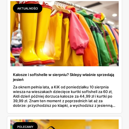
podróbki. Spisałam wszystko, czego się dowiedziałam —
łącznie z jedną wpadką, o której za chwilę.
AKTUALNOŚCI
Kalosze i softshelle w sierpniu? Sklepy właśnie sprzedają
jesień
Za oknem pełnia lata, a KiK od poniedziałku 10 sierpnia
wiesza na wieszakach dziecięce kurtki softshell za 60 zł,
Aldi dzień później dorzuca kalosze za 44,99 zł i kurtki po
39,99 zł. Znam ten moment z poprzednich lat aż za
dobrze: przychodzisz po klapki, a wychodzisz z jesienną
garderobą dla całej rodziny. Sprawdziłam, co dokładnie
pojawi się w gazetkach w przyszłym tygodniu i czy jest
sens kupować jesień, zanim skończą się wakacje.
POLECAMY