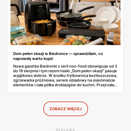
Dom pełen okazji w Biedronce — sprawdziłam, co
naprawdę warto kupić
Nowa gazetka Biedronki z serii non-food obowiązuje od 3
do 19 sierpnia i tym razem hasło „Dom pełen okazji" pasuje
wyjątkowo dobrze. W środku frytkownica beztłuszczowa,
zgrzewarka próżniowa, serwis obiadowy na osiemnaście
elementów i cała półka drobiazgów do kuchni. Przejrzałam
wszystkie strony i wybrałam to, po co sama ustawiłabym
się przy półce z samego rana.
ZOBACZ WIĘCEJ
REKLAMA