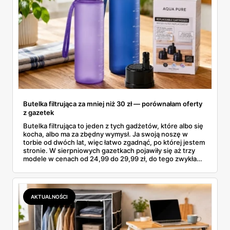
Butelka filtrująca za mniej niż 30 zł — porównałam oferty
z gazetek
Butelka filtrująca to jeden z tych gadżetów, które albo się
kocha, albo ma za zbędny wymysł. Ja swoją noszę w
torbie od dwóch lat, więc łatwo zgadnąć, po której jestem
stronie. W sierpniowych gazetkach pojawiły się aż trzy
modele w cenach od 24,99 do 29,99 zł, do tego zwykła
butelka za 14,99 zł dla nieprzekonanych. Sprawdziłam
wszystkie oferty i policzyłam, kiedy taki zakup faktycznie
się opłaca.
AKTUALNOŚCI