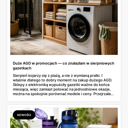
Duże AGD w promocjach — co znalazłam w sierpniowych
gazetkach
Sierpień kojarzy się z plażą, a nie z wymianą pralki. I
właśnie dlatego to dobry moment na zakup dużego AGD.
Sklepy z elektroniką wypuściły gazetki ważne do końca
miesiąca, więc zamiast polować na jednodniowe okazje,
można na spokojnie porównać modele i ceny. Przejrzałam
aktualne promocje AGD i RTV — poniżej wszystko, co
znalazłam, z cenami i terminami.
NOWOŚCI