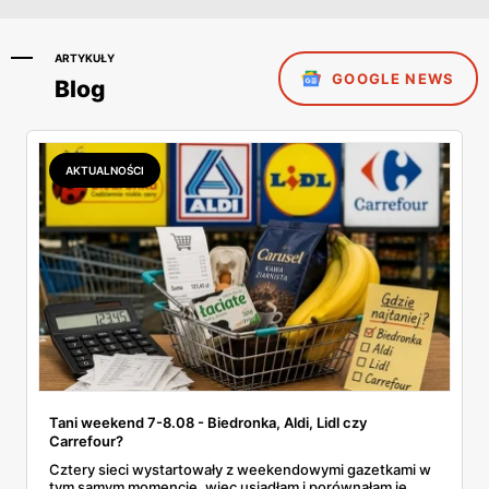
ARTYKUŁY
GOOGLE NEWS
Blog
AKTUALNOŚCI
Tani weekend 7-8.08 - Biedronka, Aldi, Lidl czy
Carrefour?
Cztery sieci wystartowały z weekendowymi gazetkami w
tym samym momencie, więc usiadłam i porównałam je