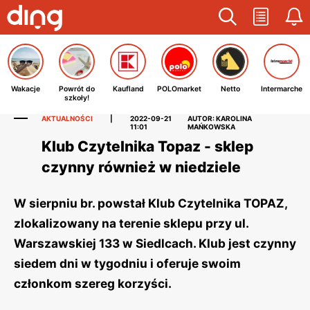
Wakacje
Powrót do
Kaufland
POLOmarket
Netto
Intermarche
szkoły!
AKTUALNOŚCI
|
2022-09-21
AUTOR: KAROLINA
11:01
MAŃKOWSKA
Klub Czytelnika Topaz - sklep
czynny również w niedziele
W sierpniu br. powstał Klub Czytelnika TOPAZ,
zlokalizowany na terenie sklepu przy ul.
Warszawskiej 133 w Siedlcach. Klub jest czynny
siedem dni w tygodniu i oferuje swoim
członkom szereg korzyści.