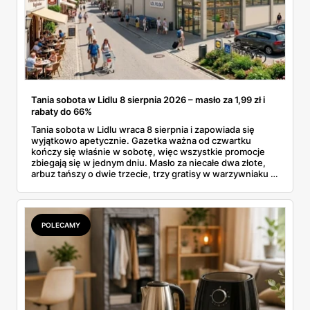
Tania sobota w Lidlu 8 sierpnia 2026 – masło za 1,99 zł i
rabaty do 66%
Tania sobota w Lidlu wraca 8 sierpnia i zapowiada się
wyjątkowo apetycznie. Gazetka ważna od czwartku
kończy się właśnie w sobotę, więc wszystkie promocje
zbiegają się w jednym dniu. Masło za niecałe dwa złote,
arbuz tańszy o dwie trzecie, trzy gratisy w warzywniaku i
jedna oferta działająca wyłącznie w sobotę. Przejrzałam
całą sobotnią gazetkę Lidla strona po stronie i wybrałam
to, co naprawdę się opłaca.
POLECAMY