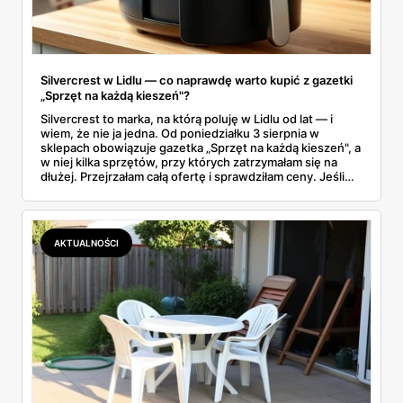
Silvercrest w Lidlu — co naprawdę warto kupić z gazetki
„Sprzęt na każdą kieszeń"?
Silvercrest to marka, na którą poluję w Lidlu od lat — i
wiem, że nie ja jedna. Od poniedziałku 3 sierpnia w
sklepach obowiązuje gazetka „Sprzęt na każdą kieszeń", a
w niej kilka sprzętów, przy których zatrzymałam się na
dłużej. Przejrzałam całą ofertę i sprawdziłam ceny. Jeśli
zastanawiacie się, czy tegoroczny air fryer za 299 zł to
faktycznie okazja — poniżej znajdziecie odpowiedź.
Uwaga: promocja trwa tylko do 8 sierpnia.
AKTUALNOŚCI