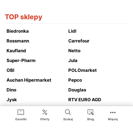
TOP sklepy
Biedronka
Lidl
Rossmann
Carrefour
Kaufland
Netto
Super-Pharm
Jula
OBI
POLOmarket
Auchan Hipermarket
Pepco
Dino
Douglas
Jysk
RTV EURO AGD
Action
Media Expert
Deichmann
Media Markt
Gazetki
Oferty
Szukaj
Blog
Więcej