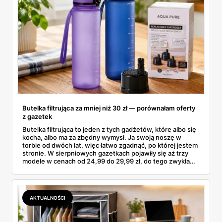
Butelka filtrująca za mniej niż 30 zł — porównałam oferty
z gazetek
Butelka filtrująca to jeden z tych gadżetów, które albo się
kocha, albo ma za zbędny wymysł. Ja swoją noszę w
torbie od dwóch lat, więc łatwo zgadnąć, po której jestem
stronie. W sierpniowych gazetkach pojawiły się aż trzy
modele w cenach od 24,99 do 29,99 zł, do tego zwykła
butelka za 14,99 zł dla nieprzekonanych. Sprawdziłam
wszystkie oferty i policzyłam, kiedy taki zakup faktycznie
się opłaca.
AKTUALNOŚCI