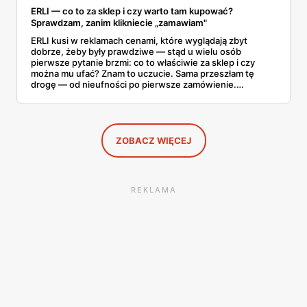
ERLI — co to za sklep i czy warto tam kupować?
Sprawdzam, zanim klikniecie „zamawiam"
ERLI kusi w reklamach cenami, które wyglądają zbyt
dobrze, żeby były prawdziwe — stąd u wielu osób
pierwsze pytanie brzmi: co to właściwie za sklep i czy
można mu ufać? Znam to uczucie. Sama przeszłam tę
drogę — od nieufności po pierwsze zamówienie.
Sprawdziłam, jak ta platforma działa, kto za nią stoi, co
mówią kupujący i co ciekawego jest tam teraz w promocji,
na początku sierpnia. Poniżej wszystko, co warto
wiedzieć przed pierwszym koszykiem.
ZOBACZ WIĘCEJ
REKLAMA