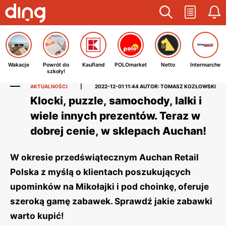
Wakacje
Powrót do
Kaufland
POLOmarket
Netto
Intermarche
szkoły!
AKTUALNOŚCI
|
2022-12-01 11:44
AUTOR: TOMASZ KOZŁOWSKI
Klocki, puzzle, samochody, lalki i
wiele innych prezentów. Teraz w
dobrej cenie, w sklepach Auchan!
W okresie przedświątecznym Auchan Retail
Polska z myślą o klientach poszukujących
upominków na Mikołajki i pod choinkę, oferuje
szeroką gamę zabawek. Sprawdź jakie zabawki
warto kupić!