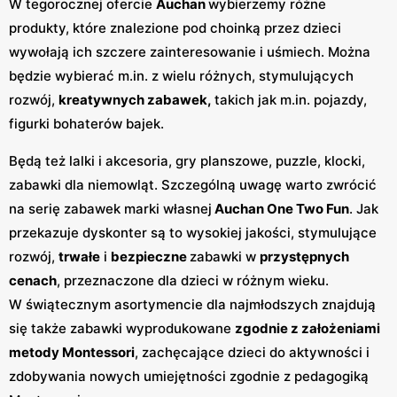
W tegorocznej ofercie
Auchan
wybierzemy różne
produkty, które znalezione pod choinką przez dzieci
wywołają ich szczere zainteresowanie i uśmiech. Można
będzie wybierać m.in. z wielu różnych, stymulujących
rozwój,
kreatywnych zabawek,
takich jak m.in. pojazdy,
figurki bohaterów bajek.
Będą też lalki i akcesoria, gry planszowe, puzzle, klocki,
zabawki dla niemowląt. Szczególną uwagę warto zwrócić
na serię zabawek marki własnej
Auchan One Two Fun
. Jak
przekazuje dyskonter są to wysokiej jakości, stymulujące
rozwój,
trwałe
i
bezpieczne
zabawki w
przystępnych
cenach
, przeznaczone dla dzieci w różnym wieku.
W świątecznym asortymencie dla najmłodszych znajdują
się także zabawki wyprodukowane
zgodnie z założeniami
metody Montessori
, zachęcające dzieci do aktywności i
zdobywania nowych umiejętności zgodnie z pedagogiką