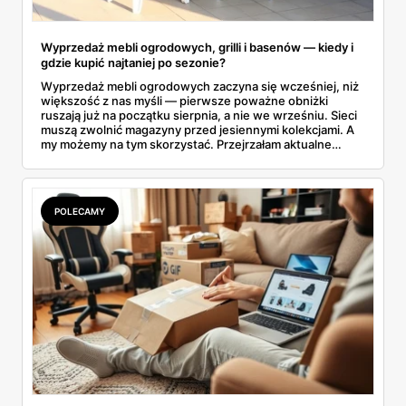
Wyprzedaż mebli ogrodowych, grilli i basenów — kiedy i
gdzie kupić najtaniej po sezonie?
Wyprzedaż mebli ogrodowych zaczyna się wcześniej, niż
większość z nas myśli — pierwsze poważne obniżki
ruszają już na początku sierpnia, a nie we wrześniu. Sieci
muszą zwolnić magazyny przed jesiennymi kolekcjami. A
my możemy na tym skorzystać. Przejrzałam aktualne
gazetki i zebrałam konkretne przeceny na krzesła, stoły,
leżaki, grille i baseny. Do tego podpowiadam, jak odróżnić
prawdziwą obniżkę od pozornej.
POLECAMY