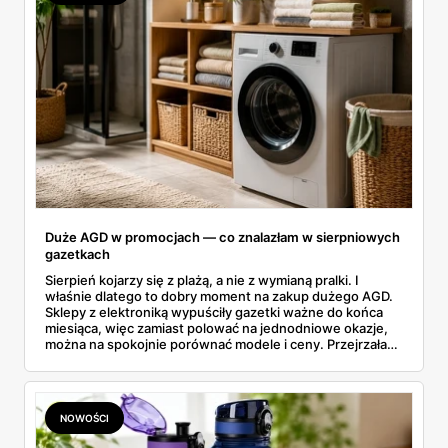
Duże AGD w promocjach — co znalazłam w sierpniowych
gazetkach
Sierpień kojarzy się z plażą, a nie z wymianą pralki. I
właśnie dlatego to dobry moment na zakup dużego AGD.
Sklepy z elektroniką wypuściły gazetki ważne do końca
miesiąca, więc zamiast polować na jednodniowe okazje,
można na spokojnie porównać modele i ceny. Przejrzałam
aktualne promocje AGD i RTV — poniżej wszystko, co
znalazłam, z cenami i terminami.
NOWOŚCI