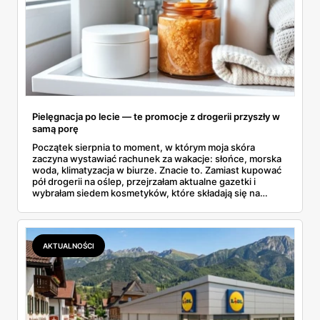
Pielęgnacja po lecie — te promocje z drogerii przyszły w
samą porę
Początek sierpnia to moment, w którym moja skóra
zaczyna wystawiać rachunek za wakacje: słońce, morska
woda, klimatyzacja w biurze. Znacie to. Zamiast kupować
pół drogerii na oślep, przejrzałam aktualne gazetki i
wybrałam siedem kosmetyków, które składają się na
sensowny plan regeneracji — od peelingu za 21,95 zł po
dermokosmetyki Vichy. Wszystkie ceny sprawdziłam w
ofertach, terminy też.
AKTUALNOŚCI