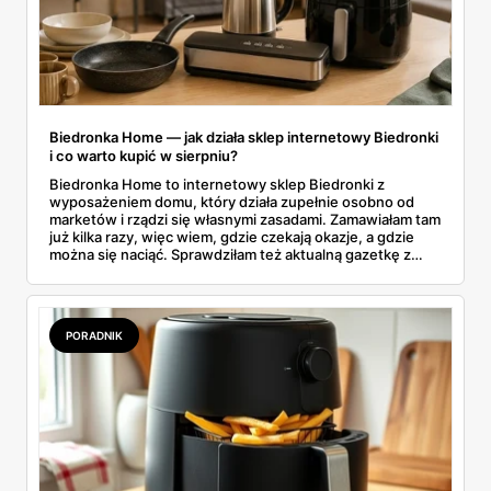
Biedronka Home — jak działa sklep internetowy Biedronki
i co warto kupić w sierpniu?
Biedronka Home to internetowy sklep Biedronki z
wyposażeniem domu, który działa zupełnie osobno od
marketów i rządzi się własnymi zasadami. Zamawiałam tam
już kilka razy, więc wiem, gdzie czekają okazje, a gdzie
można się naciąć. Sprawdziłam też aktualną gazetkę z
domowymi produktami w zwykłych sklepach. Zebrałam
wszystko w jednym miejscu: jak zamawiać, ile trwa zwrot,
jakie kody rabatowe działają w sierpniu i które produkty
faktycznie warto włożyć do koszyka.
PORADNIK