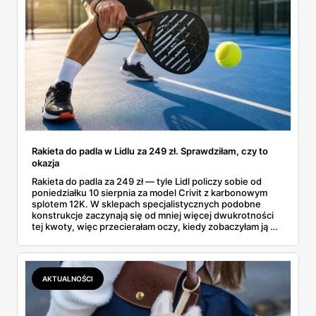
Rakieta do padla w Lidlu za 249 zł. Sprawdziłam, czy to
okazja
Rakieta do padla za 249 zł — tyle Lidl policzy sobie od
poniedziałku 10 sierpnia za model Crivit z karbonowym
splotem 12K. W sklepach specjalistycznych podobne
konstrukcje zaczynają się od mniej więcej dwukrotności
tej kwoty, więc przecierałam oczy, kiedy zobaczyłam ją w
gazetce między dresami a wkrętarką. Padel to dziś
najszybciej rosnący sport w Polsce: kortów przybywa
lawinowo, a chętnych jeszcze szybciej. Sprawdziłam, co
dokładnie dostajemy za te pieniądze i komu taka rakieta
AKTUALNOŚCI
faktycznie wystarczy.