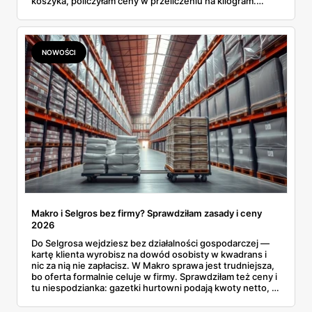
koszyka, policzyłam ceny w przeliczeniu na kilogram.
Wnioski? Krem orzechowy z paluszkami za 3,49 zł to
prawie 140 zł za kilogram, ale lody do mrożenia i rurki
waflowe bronią się nawet bez rabatu.
NOWOŚCI
Makro i Selgros bez firmy? Sprawdziłam zasady i ceny
2026
Do Selgrosa wejdziesz bez działalności gospodarczej —
kartę klienta wyrobisz na dowód osobisty w kwadrans i
nic za nią nie zapłacisz. W Makro sprawa jest trudniejsza,
bo oferta formalnie celuje w firmy. Sprawdziłam też ceny i
tu niespodzianka: gazetki hurtowni podają kwoty netto, a
przy kasie doliczany jest VAT. Co więcej, hurt wcale nie
zawsze wygrywa — ta sama kawa ziarnista kosztuje w