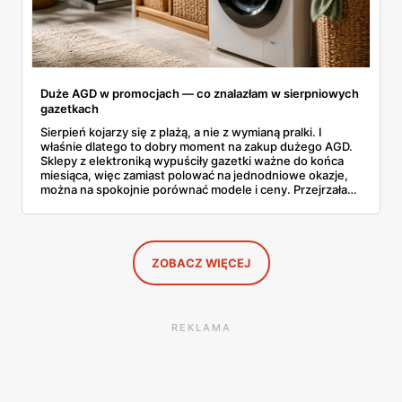
Duże AGD w promocjach — co znalazłam w sierpniowych
gazetkach
Sierpień kojarzy się z plażą, a nie z wymianą pralki. I
właśnie dlatego to dobry moment na zakup dużego AGD.
Sklepy z elektroniką wypuściły gazetki ważne do końca
miesiąca, więc zamiast polować na jednodniowe okazje,
można na spokojnie porównać modele i ceny. Przejrzałam
aktualne promocje AGD i RTV — poniżej wszystko, co
znalazłam, z cenami i terminami.
ZOBACZ WIĘCEJ
REKLAMA