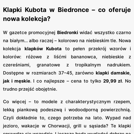
Klapki Kubota w Biedronce – co oferuje
nowa kolekcja?
W gazetce promocyjnej
Biedronki
widać wszystko czarno
na białym… albo raczej – kolorowo na niebieskim tle. Nowa
kolekcja
klapków Kubota
to pełen przekrój wzorów i
kolorów: różowe z liśćmi bananowca, niebieskie z
czereśniami, granatowe z tropikalnym nadrukiem.
Dostępne w rozmiarach 37–45, zarówno
klapki damskie,
jak i męskie
. I co najlepsze – cena to tylko
29,99 zł
. No
trudno przejść obojętnie.
Co więcej – to modele z charakterystycznym rzepem,
lekką piankową podeszwą i wodoodporną powierzchnią.
Czyli dokładnie to, czego potrzeba na lato. Wypad nad
jezioro, wakacje w Chorwacji, grill u sąsiada? Te klapki
sprawdzą się wszędzie. I jeszcze będą wyglądać dobrze na