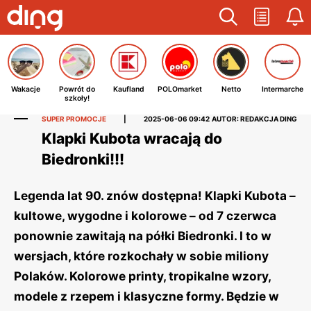
Wakacje
Powrót do
Kaufland
POLOmarket
Netto
Intermarche
szkoły!
SUPER PROMOCJE
|
2025-06-06 09:42
AUTOR: REDAKCJA DING
Klapki Kubota wracają do
Biedronki!!!
Legenda lat 90. znów dostępna! Klapki Kubota –
kultowe, wygodne i kolorowe – od 7 czerwca
ponownie zawitają na półki Biedronki. I to w
wersjach, które rozkochały w sobie miliony
Polaków. Kolorowe printy, tropikalne wzory,
modele z rzepem i klasyczne formy. Będzie w