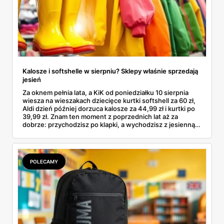
Kalosze i softshelle w sierpniu? Sklepy właśnie sprzedają
jesień
Za oknem pełnia lata, a KiK od poniedziałku 10 sierpnia
wiesza na wieszakach dziecięce kurtki softshell za 60 zł,
Aldi dzień później dorzuca kalosze za 44,99 zł i kurtki po
39,99 zł. Znam ten moment z poprzednich lat aż za
dobrze: przychodzisz po klapki, a wychodzisz z jesienną
garderobą dla całej rodziny. Sprawdziłam, co dokładnie
pojawi się w gazetkach w przyszłym tygodniu i czy jest
sens kupować jesień, zanim skończą się wakacje.
POLECAMY