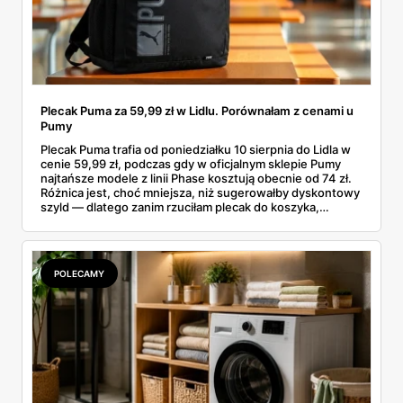
Plecak Puma za 59,99 zł w Lidlu. Porównałam z cenami u
Pumy
Plecak Puma trafia od poniedziałku 10 sierpnia do Lidla w
cenie 59,99 zł, podczas gdy w oficjalnym sklepie Pumy
najtańsze modele z linii Phase kosztują obecnie od 74 zł.
Różnica jest, choć mniejsza, niż sugerowałby dyskontowy
szyld — dlatego zanim rzuciłam plecak do koszyka,
rozłożyłam ceny na czynniki pierwsze. Poniżej cała
rozpiska: co dokładnie sprzedaje Lidl, ile kosztują
odpowiedniki u producenta i komu ten zakup naprawdę
się opłaci.
POLECAMY