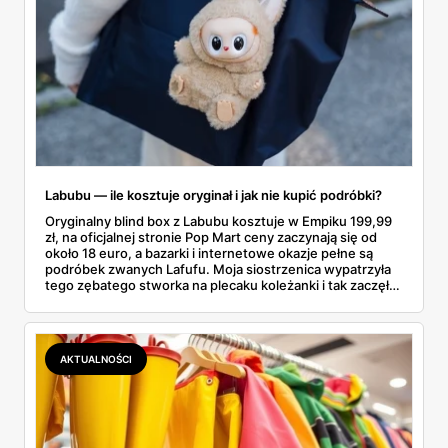
Labubu — ile kosztuje oryginał i jak nie kupić podróbki?
Oryginalny blind box z Labubu kosztuje w Empiku 199,99
zł, na oficjalnej stronie Pop Mart ceny zaczynają się od
około 18 euro, a bazarki i internetowe okazje pełne są
podróbek zwanych Lafufu. Moja siostrzenica wypatrzyła
tego zębatego stworka na plecaku koleżanki i tak zaczęło
się rodzinne śledztwo: co to właściwie jest, ile naprawdę
kosztuje i po czym poznać, że sprzedawca nie wciska nam
podróbki. Spisałam wszystko, czego się dowiedziałam —
łącznie z jedną wpadką, o której za chwilę.
AKTUALNOŚCI