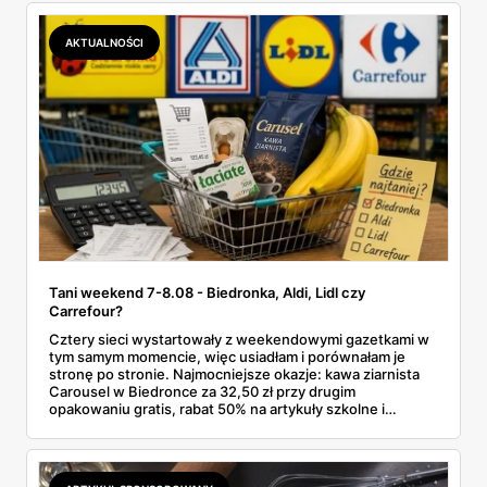
Makro ponad dwa razy więcej niż w weekendowej
promocji dyskontu.
AKTUALNOŚCI
Tani weekend 7-8.08 - Biedronka, Aldi, Lidl czy
Carrefour?
Cztery sieci wystartowały z weekendowymi gazetkami w
tym samym momencie, więc usiadłam i porównałam je
stronę po stronie. Najmocniejsze okazje: kawa ziarnista
Carousel w Biedronce za 32,50 zł przy drugim
opakowaniu gratis, rabat 50% na artykuły szkolne i
przemysłowe przy zakupie trzech sztuk oraz banany po
2,99 zł za kilogram, ale wyłącznie w sobotę z aplikacją. Aldi
odpowiada masłem za 2,99 zł. Werdykt w skrócie:
najwięcej wyciśniesz z Biedronki, po świeże warzywa jedź