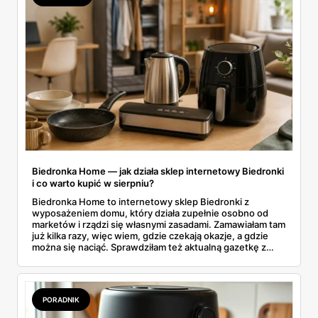
Biedronka Home — jak działa sklep internetowy Biedronki
i co warto kupić w sierpniu?
Biedronka Home to internetowy sklep Biedronki z
wyposażeniem domu, który działa zupełnie osobno od
marketów i rządzi się własnymi zasadami. Zamawiałam tam
już kilka razy, więc wiem, gdzie czekają okazje, a gdzie
można się naciąć. Sprawdziłam też aktualną gazetkę z
domowymi produktami w zwykłych sklepach. Zebrałam
wszystko w jednym miejscu: jak zamawiać, ile trwa zwrot,
jakie kody rabatowe działają w sierpniu i które produkty
faktycznie warto włożyć do koszyka.
PORADNIK