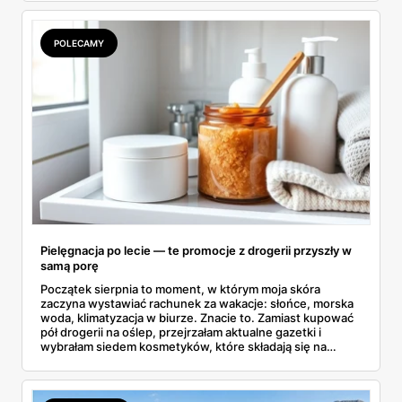
się przy półce z samego rana.
POLECAMY
Pielęgnacja po lecie — te promocje z drogerii przyszły w
samą porę
Początek sierpnia to moment, w którym moja skóra
zaczyna wystawiać rachunek za wakacje: słońce, morska
woda, klimatyzacja w biurze. Znacie to. Zamiast kupować
pół drogerii na oślep, przejrzałam aktualne gazetki i
wybrałam siedem kosmetyków, które składają się na
sensowny plan regeneracji — od peelingu za 21,95 zł po
dermokosmetyki Vichy. Wszystkie ceny sprawdziłam w
ofertach, terminy też.