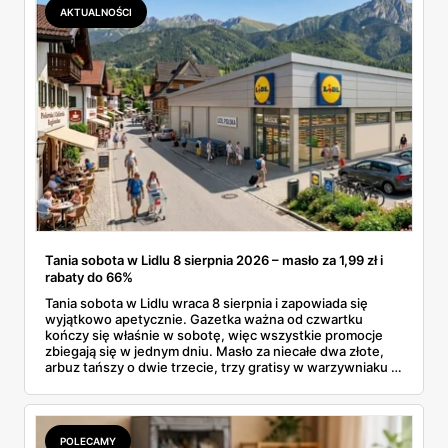
AKTUALNOŚCI
Tania sobota w Lidlu 8 sierpnia 2026 – masło za 1,99 zł i
rabaty do 66%
Tania sobota w Lidlu wraca 8 sierpnia i zapowiada się
wyjątkowo apetycznie. Gazetka ważna od czwartku
kończy się właśnie w sobotę, więc wszystkie promocje
zbiegają się w jednym dniu. Masło za niecałe dwa złote,
arbuz tańszy o dwie trzecie, trzy gratisy w warzywniaku i
jedna oferta działająca wyłącznie w sobotę. Przejrzałam
całą sobotnią gazetkę Lidla strona po stronie i wybrałam
to, co naprawdę się opłaca.
POLECAMY