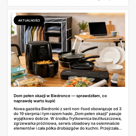
butelka za 14,99 zł dla nieprzekonanych. Sprawdziłam
wszystkie oferty i policzyłam, kiedy taki zakup faktycznie
się opłaca.
AKTUALNOŚCI
Dom pełen okazji w Biedronce — sprawdziłam, co
naprawdę warto kupić
Nowa gazetka Biedronki z serii non-food obowiązuje od 3
do 19 sierpnia i tym razem hasło „Dom pełen okazji" pasuje
wyjątkowo dobrze. W środku frytkownica beztłuszczowa,
zgrzewarka próżniowa, serwis obiadowy na osiemnaście
elementów i cała półka drobiazgów do kuchni. Przejrzałam
wszystkie strony i wybrałam to, po co sama ustawiłabym