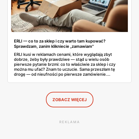
ERLI — co to za sklep i czy warto tam kupować?
Sprawdzam, zanim klikniecie „zamawiam"
ERLI kusi w reklamach cenami, które wyglądają zbyt
dobrze, żeby były prawdziwe — stąd u wielu osób
pierwsze pytanie brzmi: co to właściwie za sklep i czy
można mu ufać? Znam to uczucie. Sama przeszłam tę
drogę — od nieufności po pierwsze zamówienie.
Sprawdziłam, jak ta platforma działa, kto za nią stoi, co
mówią kupujący i co ciekawego jest tam teraz w promocji,
na początku sierpnia. Poniżej wszystko, co warto
wiedzieć przed pierwszym koszykiem.
ZOBACZ WIĘCEJ
REKLAMA