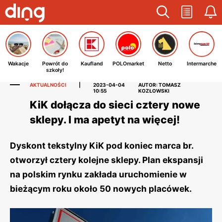
Wakacje
Powrót do
Kaufland
POLOmarket
Netto
Intermarche
szkoły!
AKTUALNOŚCI
|
2023-04-04
AUTOR: TOMASZ
10:55
KOZŁOWSKI
KiK dołącza do sieci cztery nowe
sklepy. I ma apetyt na więcej!
Dyskont tekstylny KiK pod koniec marca br.
otworzył cztery kolejne sklepy. Plan ekspansji
na polskim rynku zakłada uruchomienie w
bieżącym roku około 50 nowych placówek.