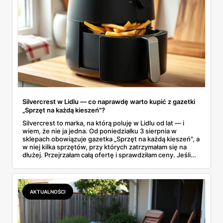
Silvercrest w Lidlu — co naprawdę warto kupić z gazetki
„Sprzęt na każdą kieszeń"?
Silvercrest to marka, na którą poluję w Lidlu od lat — i
wiem, że nie ja jedna. Od poniedziałku 3 sierpnia w
sklepach obowiązuje gazetka „Sprzęt na każdą kieszeń", a
w niej kilka sprzętów, przy których zatrzymałam się na
dłużej. Przejrzałam całą ofertę i sprawdziłam ceny. Jeśli
zastanawiacie się, czy tegoroczny air fryer za 299 zł to
faktycznie okazja — poniżej znajdziecie odpowiedź.
Uwaga: promocja trwa tylko do 8 sierpnia.
AKTUALNOŚCI