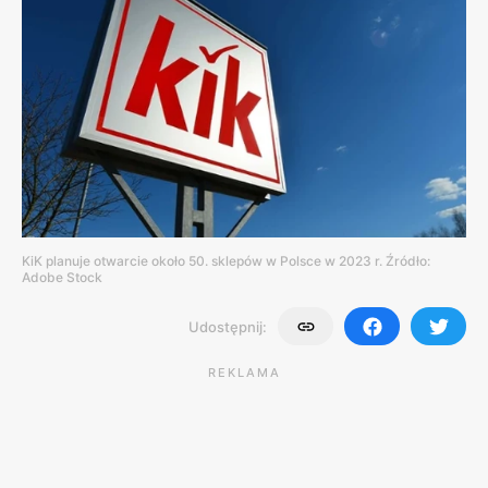
KiK planuje otwarcie około 50. sklepów w Polsce w 2023 r. Źródło:
Adobe Stock
Udostępnij:
REKLAMA