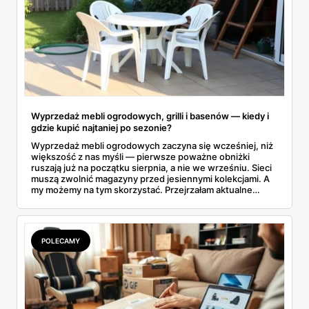
Wyprzedaż mebli ogrodowych, grilli i basenów — kiedy i
gdzie kupić najtaniej po sezonie?
Wyprzedaż mebli ogrodowych zaczyna się wcześniej, niż
większość z nas myśli — pierwsze poważne obniżki
ruszają już na początku sierpnia, a nie we wrześniu. Sieci
muszą zwolnić magazyny przed jesiennymi kolekcjami. A
my możemy na tym skorzystać. Przejrzałam aktualne
gazetki i zebrałam konkretne przeceny na krzesła, stoły,
leżaki, grille i baseny. Do tego podpowiadam, jak odróżnić
prawdziwą obniżkę od pozornej.
POLECAMY