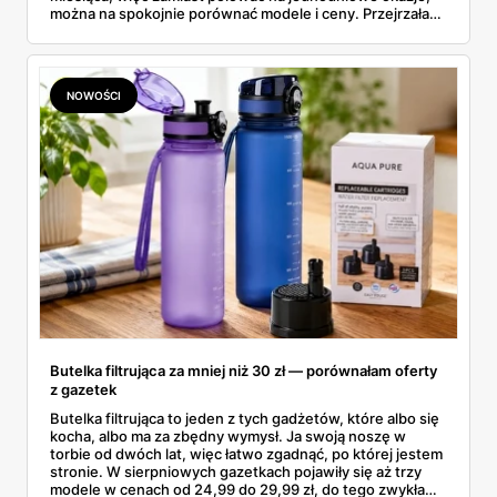
można na spokojnie porównać modele i ceny. Przejrzałam
aktualne promocje AGD i RTV — poniżej wszystko, co
znalazłam, z cenami i terminami.
NOWOŚCI
Butelka filtrująca za mniej niż 30 zł — porównałam oferty
z gazetek
Butelka filtrująca to jeden z tych gadżetów, które albo się
kocha, albo ma za zbędny wymysł. Ja swoją noszę w
torbie od dwóch lat, więc łatwo zgadnąć, po której jestem
stronie. W sierpniowych gazetkach pojawiły się aż trzy
modele w cenach od 24,99 do 29,99 zł, do tego zwykła