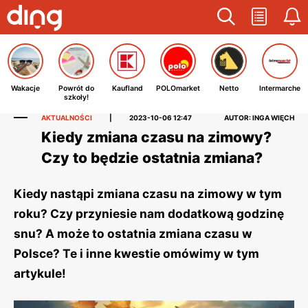
Wakacje
Powrót do
Kaufland
POLOmarket
Netto
Intermarche
szkoły!
AKTUALNOŚCI
|
2023-10-06 12:47
AUTOR: INGA WIĘCH
Kiedy zmiana czasu na zimowy?
Czy to będzie ostatnia zmiana?
Kiedy nastąpi zmiana czasu na zimowy w tym
roku? Czy przyniesie nam dodatkową godzinę
snu? A może to ostatnia zmiana czasu w
Polsce? Te i inne kwestie omówimy w tym
artykule!