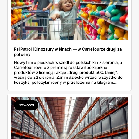
Psi Patrol i Dinozaury w kinach — w Carrefourze drugi za
pół ceny
Nowy film o pieskach wszedł do polskich kin 7 sierpnia, a
Carrefour równo z premierą rozstawił półki pełne
produktów z licencją i akcję „drugi produkt 50% taniej",
ważną do 22 sierpnia. Zanim dziecko wrzuci wszystko do
koszyka, policzyłam ceny w przeliczeniu na kilogram.
Wnioski? Krem orzechowy z paluszkami za 3,49 zł to
prawie 140 zł za kilogram, ale lody do mrożenia i rurki
waflowe bronią się nawet bez rabatu.
NOWOŚCI