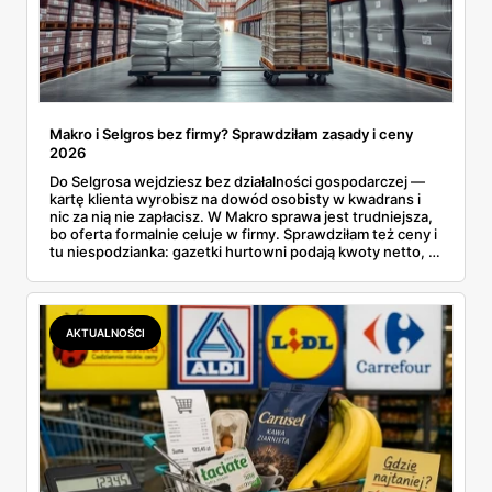
Makro i Selgros bez firmy? Sprawdziłam zasady i ceny
2026
Do Selgrosa wejdziesz bez działalności gospodarczej —
kartę klienta wyrobisz na dowód osobisty w kwadrans i
nic za nią nie zapłacisz. W Makro sprawa jest trudniejsza,
bo oferta formalnie celuje w firmy. Sprawdziłam też ceny i
tu niespodzianka: gazetki hurtowni podają kwoty netto, a
przy kasie doliczany jest VAT. Co więcej, hurt wcale nie
zawsze wygrywa — ta sama kawa ziarnista kosztuje w
Makro ponad dwa razy więcej niż w weekendowej
promocji dyskontu.
AKTUALNOŚCI