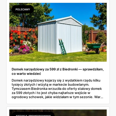
kurtkę. A dla starszaków są jeszcze markowe dresy Puma
i Everlast w cenach, które miło zaskakują.
POLECAMY
Domek narzędziowy za 599 zł z Biedronki — sprawdziłam,
co warto wiedzieć
Domek narzędziowy kojarzy się z wydatkiem rzędu kilku
tysięcy złotych i wizytą w markecie budowlanym.
Tymczasem Biedronka wrzuciła do oferty stalowy domek
za 599 złotych i to jest chyba najtańsze wejście w
ogrodowy schowek, jakie widziałam w tym sezonie. Warto
wiedzieć trzy rzeczy: czym różnią się materiały, czy taki
obiekt trzeba gdzieś zgłaszać i jak przygotować miejsce,
żeby konstrukcja nie odleciała przy pierwszej jesiennej
wichurze.
ARTYKUŁ SPONSOROWANY