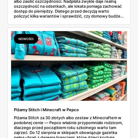
albo zasilić oszczędności. Nadpłata zwykle daje realną
oszczędność na odsetkach, ale lokata pomaga zachować
dostęp do pieniędzy. Dlatego przed decyzją warto
policzyć kilka wariantów i sprawdzić, czy domowy budżet
ma bezpieczną rezerwę.
NOWOŚCI
Piżamy Stitch i Minecraft w Pepco
Piżama Stitch za 30 złotych albo zestaw z Minecraftem w
podobnej cenie — Pepco właśnie przypomniało rodzicom,
dlaczego przed początkiem roku szkolnego warto tam
zajrzeć. Do 12 sierpnia w sklepach obowiązuje gazetka
pełna ubrań z dwiema licencjami, które dzieci kochają