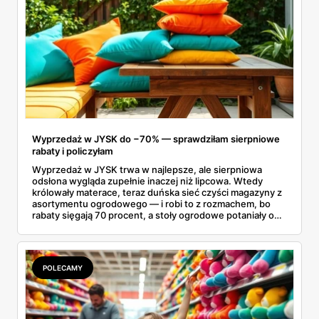
miejsce staje się znacznie przyjemniejsze, a my zyskujemy
pewność, że nasze ulubione napoje są zawsze pod ręką.
Wyprzedaż w JYSK do −70% — sprawdziłam sierpniowe
rabaty i policzyłam
Wyprzedaż w JYSK trwa w najlepsze, ale sierpniowa
odsłona wygląda zupełnie inaczej niż lipcowa. Wtedy
królowały materace, teraz duńska sieć czyści magazyny z
asortymentu ogrodowego — i robi to z rozmachem, bo
rabaty sięgają 70 procent, a stoły ogrodowe potaniały o
ponad tysiąc złotych. Przejrzałam aktualną ofertę
wyprzedażową pozycja po pozycji i wybrałam rzeczy, przy
których przecena jest realna, a nie tylko marketingowa.
Kilka z nich kończy się szybciej, niż zapowiada kalendarz.
POLECAMY