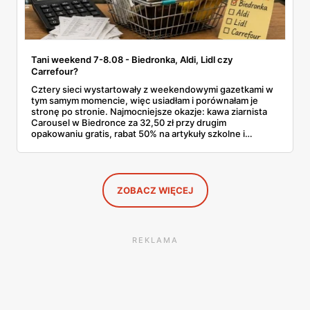
Tani weekend 7-8.08 - Biedronka, Aldi, Lidl czy
Carrefour?
Cztery sieci wystartowały z weekendowymi gazetkami w
tym samym momencie, więc usiadłam i porównałam je
stronę po stronie. Najmocniejsze okazje: kawa ziarnista
Carousel w Biedronce za 32,50 zł przy drugim
opakowaniu gratis, rabat 50% na artykuły szkolne i
przemysłowe przy zakupie trzech sztuk oraz banany po
2,99 zł za kilogram, ale wyłącznie w sobotę z aplikacją. Aldi
odpowiada masłem za 2,99 zł. Werdykt w skrócie:
najwięcej wyciśniesz z Biedronki, po świeże warzywa jedź
do Aldi.
ZOBACZ WIĘCEJ
REKLAMA