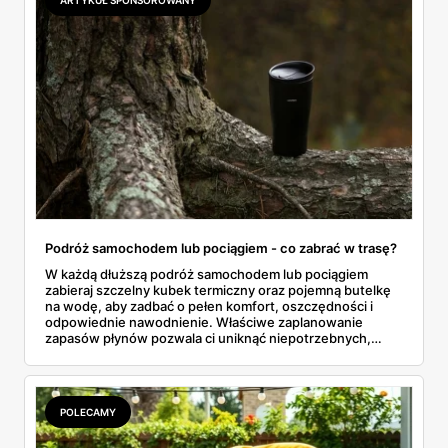
Podróż samochodem lub pociągiem - co zabrać w trasę?
W każdą dłuższą podróż samochodem lub pociągiem
zabieraj szczelny kubek termiczny oraz pojemną butelkę
na wodę, aby zadbać o pełen komfort, oszczędności i
odpowiednie nawodnienie. Właściwe zaplanowanie
zapasów płynów pozwala ci uniknąć niepotrzebnych,
drogich postojów na stacjach benzynowych czy
kupowania przepłaconych napojów w wagonach
restauracyjnych. Połączenie funkcji, jakie oferuje dobrze
izolujący kubek termiczny z gorącą kawą oraz niezawodna
POLECAMY
butelka na wodę, tworzy idealny, podróżny zestaw. Dzięki
niemu wielogodzinne przemieszczanie się z miejsca na