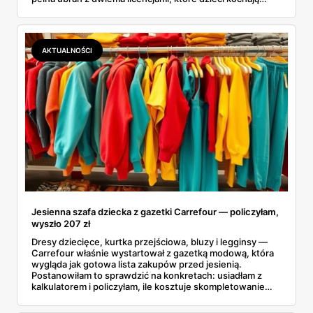
chyba najmocniej. Zanim ruszyłam na zakupy, porównałam
ceny z Sinsay, Reserved i H&M. I powiem szczerze:
różnice bywają większe, niż się spodziewałam. Sprawdź,
co dokładnie znajdziesz na półkach i dlaczego lepiej się
AKTUALNOŚCI
pospieszyć.
Jesienna szafa dziecka z gazetki Carrefour — policzyłam,
wyszło 207 zł
Dresy dziecięce, kurtka przejściowa, bluzy i legginsy —
Carrefour właśnie wystartował z gazetką modową, która
wygląda jak gotowa lista zakupów przed jesienią.
Postanowiłam to sprawdzić na konkretach: usiadłam z
kalkulatorem i policzyłam, ile kosztuje skompletowanie
całej jesiennej szafy dziecka z jednej gazetki. Wyszło
niecałe 207 złotych za siedem rzeczy, od t-shirtu po