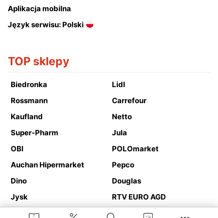
Aplikacja mobilna
Język serwisu: Polski
TOP sklepy
Biedronka
Lidl
Rossmann
Carrefour
Kaufland
Netto
Super-Pharm
Jula
OBI
POLOmarket
Auchan Hipermarket
Pepco
Dino
Douglas
Jysk
RTV EURO AGD
Action
Media Expert