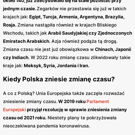
około 140, już zdecydowało się na stałe pozostać przy
jednym czasie.
Zegarków nie przestawia się już w takich
krajach jak:
Egipt, Turcja, Armenia, Argentyna, Brazylia,
Rosja.
Zmiana nastąpiła również w krajach Bliskiego
Wschodu, takich jak
Arabii Saudyjskiej czy Zjednoczonych
Emiratach Arabskich
. Azja również podąża tą drogą.
Zmiana czasu nie jest już obowiązkowa w
Chinach, Japonii
czy Indiach
. W 2022 roku zmianę czasu zlikwidowały takie
kraje jak:
Meksyk, Syria, Jordania i Iran.
Kiedy Polska zniesie zmianę czasu?
A co z Polską? Unia Europejska także zaczęła rozważać
zniesienie zmiany czasu.
W 2019 roku
Parlament
Europejski
przyjął rezolucję w sprawie zniesienia zmiany
czasu od 2021 roku.
Niestety plany te pokrzyżowała
nieoczekiwana pandemia koronawirusa.