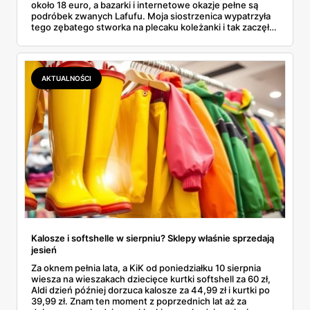
około 18 euro, a bazarki i internetowe okazje pełne są
podróbek zwanych Lafufu. Moja siostrzenica wypatrzyła
tego zębatego stworka na plecaku koleżanki i tak zaczęło
się rodzinne śledztwo: co to właściwie jest, ile naprawdę
kosztuje i po czym poznać, że sprzedawca nie wciska nam
podróbki. Spisałam wszystko, czego się dowiedziałam —
łącznie z jedną wpadką, o której za chwilę.
AKTUALNOŚCI
Kalosze i softshelle w sierpniu? Sklepy właśnie sprzedają
jesień
Za oknem pełnia lata, a KiK od poniedziałku 10 sierpnia
wiesza na wieszakach dziecięce kurtki softshell za 60 zł,
Aldi dzień później dorzuca kalosze za 44,99 zł i kurtki po
39,99 zł. Znam ten moment z poprzednich lat aż za