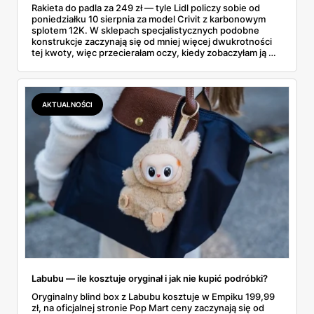
Rakieta do padla za 249 zł — tyle Lidl policzy sobie od
poniedziałku 10 sierpnia za model Crivit z karbonowym
splotem 12K. W sklepach specjalistycznych podobne
konstrukcje zaczynają się od mniej więcej dwukrotności
tej kwoty, więc przecierałam oczy, kiedy zobaczyłam ją w
gazetce między dresami a wkrętarką. Padel to dziś
najszybciej rosnący sport w Polsce: kortów przybywa
lawinowo, a chętnych jeszcze szybciej. Sprawdziłam, co
dokładnie dostajemy za te pieniądze i komu taka rakieta
AKTUALNOŚCI
faktycznie wystarczy.
Labubu — ile kosztuje oryginał i jak nie kupić podróbki?
Oryginalny blind box z Labubu kosztuje w Empiku 199,99
zł, na oficjalnej stronie Pop Mart ceny zaczynają się od