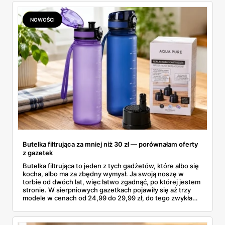
NOWOŚCI
Butelka filtrująca za mniej niż 30 zł — porównałam oferty
z gazetek
Butelka filtrująca to jeden z tych gadżetów, które albo się
kocha, albo ma za zbędny wymysł. Ja swoją noszę w
torbie od dwóch lat, więc łatwo zgadnąć, po której jestem
stronie. W sierpniowych gazetkach pojawiły się aż trzy
modele w cenach od 24,99 do 29,99 zł, do tego zwykła
butelka za 14,99 zł dla nieprzekonanych. Sprawdziłam
wszystkie oferty i policzyłam, kiedy taki zakup faktycznie
się opłaca.