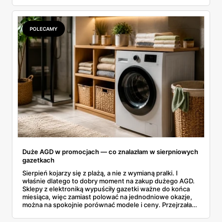
rozłożyłam ceny na czynniki pierwsze. Poniżej cała
rozpiska: co dokładnie sprzedaje Lidl, ile kosztują
odpowiedniki u producenta i komu ten zakup naprawdę
się opłaci.
POLECAMY
Duże AGD w promocjach — co znalazłam w sierpniowych
gazetkach
Sierpień kojarzy się z plażą, a nie z wymianą pralki. I
właśnie dlatego to dobry moment na zakup dużego AGD.
Sklepy z elektroniką wypuściły gazetki ważne do końca
miesiąca, więc zamiast polować na jednodniowe okazje,
można na spokojnie porównać modele i ceny. Przejrzałam
aktualne promocje AGD i RTV — poniżej wszystko, co
znalazłam, z cenami i terminami.