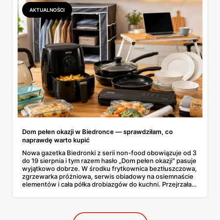
AKTUALNOŚCI
Dom pełen okazji w Biedronce — sprawdziłam, co
naprawdę warto kupić
Nowa gazetka Biedronki z serii non-food obowiązuje od 3
do 19 sierpnia i tym razem hasło „Dom pełen okazji" pasuje
wyjątkowo dobrze. W środku frytkownica beztłuszczowa,
zgrzewarka próżniowa, serwis obiadowy na osiemnaście
elementów i cała półka drobiazgów do kuchni. Przejrzałam
wszystkie strony i wybrałam to, po co sama ustawiłabym
się przy półce z samego rana.