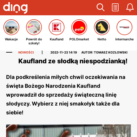
Wakacje
Powrót do
Kaufland
POLOmarket
Netto
Intermarche
szkoły!
NOWOŚCI
|
2022-11-23 14:19
AUTOR: TOMASZ KOZŁOWSKI
Kaufland ze słodką niespodzianką!
Dla podkreślenia miłych chwil oczekiwania na
święta Bożego Narodzenia Kaufland
wprowadził do sprzedaży świąteczną linię
słodyczy. Wybierz z niej smakołyk także dla
siebie!