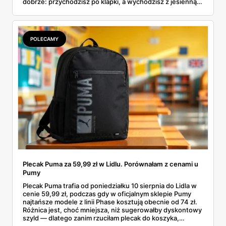
dobrze: przychodzisz po klapki, a wychodzisz z jesienną
garderobą dla całej rodziny. Sprawdziłam, co dokładnie
pojawi się w gazetkach w przyszłym tygodniu i czy jest
sens kupować jesień, zanim skończą się wakacje.
POLECAMY
Plecak Puma za 59,99 zł w Lidlu. Porównałam z cenami u
Pumy
Plecak Puma trafia od poniedziałku 10 sierpnia do Lidla w
cenie 59,99 zł, podczas gdy w oficjalnym sklepie Pumy
najtańsze modele z linii Phase kosztują obecnie od 74 zł.
Różnica jest, choć mniejsza, niż sugerowałby dyskontowy
szyld — dlatego zanim rzuciłam plecak do koszyka,