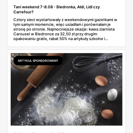
Tani weekend 7-8.08 - Biedronka, Aldi, Lidl czy
Carrefour?
Cztery sieci wystartowały z weekendowymi gazetkami w
tym samym momencie, więc usiadłam i porównałam je
stronę po stronie. Najmocniejsze okazje: kawa ziarnista
Carousel w Biedronce za 32,50 zł przy drugim
opakowaniu gratis, rabat 50% na artykuły szkolne i
przemysłowe przy zakupie trzech sztuk oraz banany po
2,99 zł za kilogram, ale wyłącznie w sobotę z aplikacją. Aldi
odpowiada masłem za 2,99 zł. Werdykt w skrócie:
najwięcej wyciśniesz z Biedronki, po świeże warzywa jedź
ARTYKUŁ SPONSOROWANY
do Aldi.