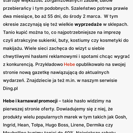
startuje większość zorganizowanych zabaw, balów
przebierańcy i tym podobnych. Szaleństwo potrwa prawie
dwa miesiące, bo aż 55 dni, do środy 2 marca. W tym
okresie zaczynają się też wielkie
wyprzedaże
w sklepach.
Tanio kupić można to, co najpotrzebniejsze na imprezę
czyli atrakcyjne sukienki, buty, kostiumy czy kosmetyki do
makijażu. Wiele sieci zachęca do wizyt u siebie
chwytliwymi hasłami reklamowymi i spotami chcąc wygrać
z konkurencją. Przykładowo
Hebe
opublikowało na swojej
stronie nową gazetkę nawiązującą do aktualnych
wydarzeń. Znajdziecie ja też m.in. w naszym serwisie
Ding.pl
Hebe i karnawał promocji
– takie hasło widzimy na
pierwszej stronie oferty. Dowiadujemy się z niej, że
produkty wielu popularnych marek w tym takich jak Gosh,
Ingrid, Hean, Tołpa, Hugo Boss, Lirene, Dermika czy
Maybelline kupimy taniej do 40%. Największe rabaty