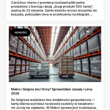
Carrefour równo z premierą rozstawił półki pełne
produktów z licencją i akcję „drugi produkt 50% taniej",
ważną do 22 sierpnia. Zanim dziecko wrzuci wszystko do
koszyka, policzyłam ceny w przeliczeniu na kilogram.
Wnioski? Krem orzechowy z paluszkami za 3,49 zł to
prawie 140 zł za kilogram, ale lody do mrożenia i rurki
waflowe bronią się nawet bez rabatu.
NOWOŚCI
Makro i Selgros bez firmy? Sprawdziłam zasady i ceny
2026
Do Selgrosa wejdziesz bez działalności gospodarczej —
kartę klienta wyrobisz na dowód osobisty w kwadrans i
nic za nią nie zapłacisz. W Makro sprawa jest trudniejsza,