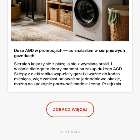
Duże AGD w promocjach — co znalazłam w sierpniowych
gazetkach
Sierpień kojarzy się z plażą, a nie z wymianą pralki. I
właśnie dlatego to dobry moment na zakup dużego AGD.
Sklepy z elektroniką wypuściły gazetki ważne do końca
miesiąca, więc zamiast polować na jednodniowe okazje,
można na spokojnie porównać modele i ceny. Przejrzałam
aktualne promocje AGD i RTV — poniżej wszystko, co
znalazłam, z cenami i terminami.
ZOBACZ WIĘCEJ
REKLAMA