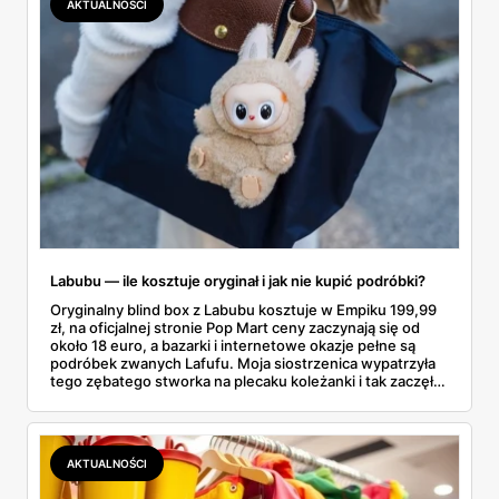
AKTUALNOŚCI
faktycznie wystarczy.
Labubu — ile kosztuje oryginał i jak nie kupić podróbki?
Oryginalny blind box z Labubu kosztuje w Empiku 199,99
zł, na oficjalnej stronie Pop Mart ceny zaczynają się od
około 18 euro, a bazarki i internetowe okazje pełne są
podróbek zwanych Lafufu. Moja siostrzenica wypatrzyła
tego zębatego stworka na plecaku koleżanki i tak zaczęło
się rodzinne śledztwo: co to właściwie jest, ile naprawdę
kosztuje i po czym poznać, że sprzedawca nie wciska nam
podróbki. Spisałam wszystko, czego się dowiedziałam —
łącznie z jedną wpadką, o której za chwilę.
AKTUALNOŚCI