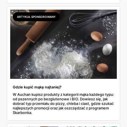
przemysłowe przy zakupie trzech sztuk oraz banany po
2,99 zł za kilogram, ale wyłącznie w sobotę z aplikacją. Aldi
odpowiada masłem za 2,99 zł. Werdykt w skrócie:
najwięcej wyciśniesz z Biedronki, po świeże warzywa jedź
ARTYKUŁ SPONSOROWANY
do Aldi.
Gdzie kupić mąkę najtaniej?
W Auchan kupisz produkty z kategorii mąka każdego typu:
od pszennych po bezglutenowe i BIO. Dowiesz się, jak
dobrać typ przemiału do pizzy, chleba i ciast, gdzie szukać
najlepszych promocji oraz jak oszczędzać z programem
Skarbonka.