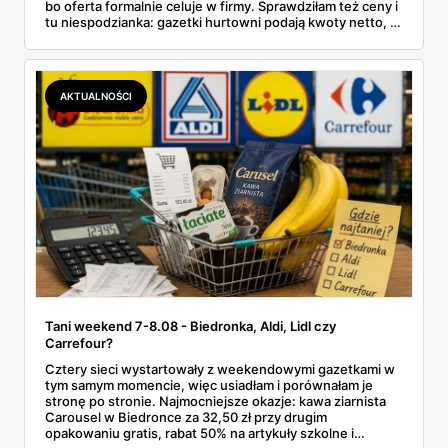
bo oferta formalnie celuje w firmy. Sprawdziłam też ceny i
tu niespodzianka: gazetki hurtowni podają kwoty netto, a
przy kasie doliczany jest VAT. Co więcej, hurt wcale nie
zawsze wygrywa — ta sama kawa ziarnista kosztuje w
Makro ponad dwa razy więcej niż w weekendowej
promocji dyskontu.
AKTUALNOŚCI
Tani weekend 7-8.08 - Biedronka, Aldi, Lidl czy
Carrefour?
Cztery sieci wystartowały z weekendowymi gazetkami w
tym samym momencie, więc usiadłam i porównałam je
stronę po stronie. Najmocniejsze okazje: kawa ziarnista
Carousel w Biedronce za 32,50 zł przy drugim
opakowaniu gratis, rabat 50% na artykuły szkolne i