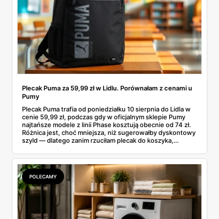
Plecak Puma za 59,99 zł w Lidlu. Porównałam z cenami u
Pumy
Plecak Puma trafia od poniedziałku 10 sierpnia do Lidla w
cenie 59,99 zł, podczas gdy w oficjalnym sklepie Pumy
najtańsze modele z linii Phase kosztują obecnie od 74 zł.
Różnica jest, choć mniejsza, niż sugerowałby dyskontowy
szyld — dlatego zanim rzuciłam plecak do koszyka,
rozłożyłam ceny na czynniki pierwsze. Poniżej cała
rozpiska: co dokładnie sprzedaje Lidl, ile kosztują
odpowiedniki u producenta i komu ten zakup naprawdę
się opłaci.
POLECAMY