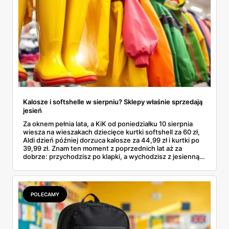
Kalosze i softshelle w sierpniu? Sklepy właśnie sprzedają
jesień
Za oknem pełnia lata, a KiK od poniedziałku 10 sierpnia
wiesza na wieszakach dziecięce kurtki softshell za 60 zł,
Aldi dzień później dorzuca kalosze za 44,99 zł i kurtki po
39,99 zł. Znam ten moment z poprzednich lat aż za
dobrze: przychodzisz po klapki, a wychodzisz z jesienną
garderobą dla całej rodziny. Sprawdziłam, co dokładnie
pojawi się w gazetkach w przyszłym tygodniu i czy jest
sens kupować jesień, zanim skończą się wakacje.
POLECAMY