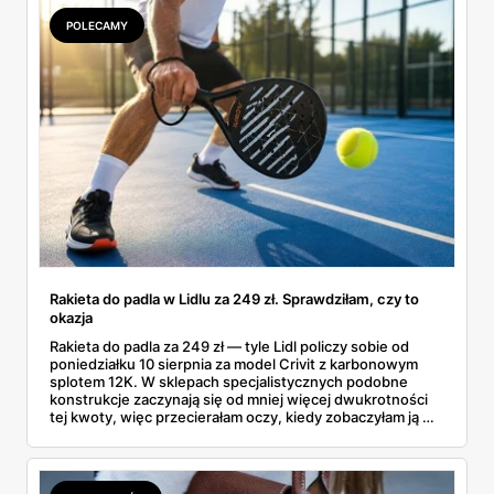
POLECAMY
Rakieta do padla w Lidlu za 249 zł. Sprawdziłam, czy to
okazja
Rakieta do padla za 249 zł — tyle Lidl policzy sobie od
poniedziałku 10 sierpnia za model Crivit z karbonowym
splotem 12K. W sklepach specjalistycznych podobne
konstrukcje zaczynają się od mniej więcej dwukrotności
tej kwoty, więc przecierałam oczy, kiedy zobaczyłam ją w
gazetce między dresami a wkrętarką. Padel to dziś
najszybciej rosnący sport w Polsce: kortów przybywa
lawinowo, a chętnych jeszcze szybciej. Sprawdziłam, co
dokładnie dostajemy za te pieniądze i komu taka rakieta