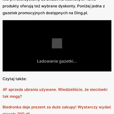
produkty oferują też wybrane dyskonty. Poniżej jedna z
gazetek promocyjnych dostępnych na Ding.pl.
Ładowanie gazetki...
Czytaj także:
4F sprzeda ubrania używane. Wiedzieliście, że sieciówki
tak mogą?
Biedronka daje prezent za duże zakupy! Wystarczy wydać
niecałe 200 zł!