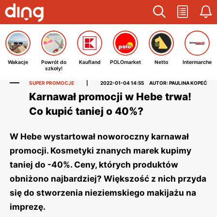
Wakacje
Powrót do
Kaufland
POLOmarket
Netto
Intermarche
szkoły!
SUPER PROMOCJE
|
2022-01-04 14:55
AUTOR: PAULINA KOPEĆ
Karnawał promocji w Hebe trwa!
Co kupić taniej o 40%?
W Hebe wystartował noworoczny karnawał
promocji. Kosmetyki znanych marek kupimy
taniej do -40%. Ceny, których produktów
obniżono najbardziej? Większość z nich przyda
się do stworzenia nieziemskiego makijażu na
imprezę.