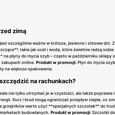
przed zimą
est szczególnie ważne w krótsze, jesienne i zimowe dni. 
zące**, takie jak ocet i woda, które świetnie radzą sobie
 na płyny do mycia szyb – często w październiku sklepy o
 zakupach online.
Produkt w promocji:
Płyn do mycia szyb
aty na większe opakowania.
oszczędzić na rachunkach?
la nie tylko utrzymać je w czystości, ale także poprawia 
nergii. Kurz i brud mogą ograniczać przepływ ciepła, co z
a grzejników warto użyć **specjalnych szczotek** do tru
w marketach budowlanych.
Produkt w promocji:
Szczotki d