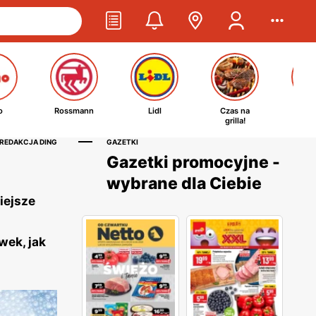
o
Rossmann
Lidl
Czas na
Ta
grilla!
kosm
 REDAKCJA DING
GAZETKI
Gazetki promocyjne -
wybrane dla Ciebie
iejsze
wek, jak