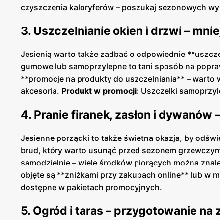
czyszczenia kaloryferów – poszukaj sezonowych w
3. Uszczelnianie okien i drzwi – mni
Jesienią warto także zadbać o odpowiednie **uszczeln
gumowe lub samoprzylepne to tani sposób na poprawi
**promocje na produkty do uszczelniania** – warto 
akcesoria.
Produkt w promocji:
Uszczelki samoprzyle
4. Pranie firanek, zasłon i dywanów
Jesienne porządki to także świetna okazja, by odświ
brud, który warto usunąć przed sezonem grzewczym. 
samodzielnie – wiele środków piorących można znale
objęte są **zniżkami przy zakupach online** lub w 
dostępne w pakietach promocyjnych.
5. Ogród i taras – przygotowanie na 