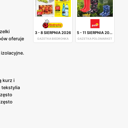
zelki
3
-
8 SIERPNIA 2026
5
-
11 SIERPNIA 2026
pów oferuje
GAZETKA BIEDRONKA
GAZETKA POLOMARKET
izolacyjne.
 kurz i
tekstylia
często
często