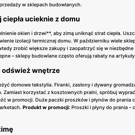
yprzedaży w sklepach budowlanych.
ej ciepła ucieknie z domu
ienie okien i drzwi**, aby zimą uniknąć strat ciepła. Uszc
enie izolacji termicznej domu. W październiku wiele skle
wtedy zrobić większe zakupy i zaopatrzyć się w niezbędne
pne – sklepy budowlane często oferują rabaty na artykuły 
 – odśwież wnętrze
eżyć domowe tekstylia. Firanki, zasłony i dywany gromadzą
Zamiast korzystać z kosztownych pralni, spróbuj wyprać 
źć w promocji. Duże paczki proszków i płynów do prania 
marketach.
Produkt w promocji:
Proszki i płyny do prania – 
zimę