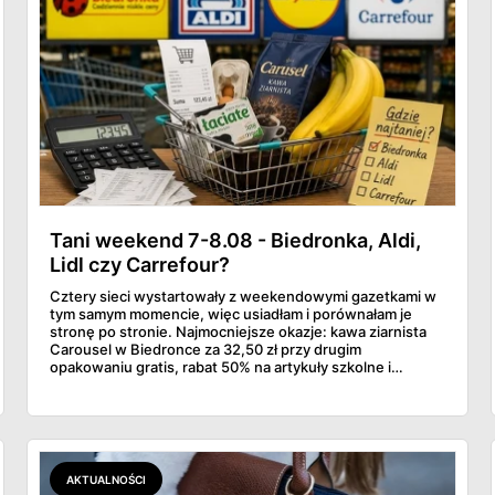
Tani weekend 7-8.08 - Biedronka, Aldi,
Lidl czy Carrefour?
Cztery sieci wystartowały z weekendowymi gazetkami w
tym samym momencie, więc usiadłam i porównałam je
stronę po stronie. Najmocniejsze okazje: kawa ziarnista
Carousel w Biedronce za 32,50 zł przy drugim
opakowaniu gratis, rabat 50% na artykuły szkolne i
przemysłowe przy zakupie trzech sztuk oraz banany po
2,99 zł za kilogram, ale wyłącznie w sobotę z aplikacją. Aldi
odpowiada masłem za 2,99 zł. Werdykt w skrócie:
najwięcej wyciśniesz z Biedronki, po świeże warzywa jedź
do Aldi.
AKTUALNOŚCI