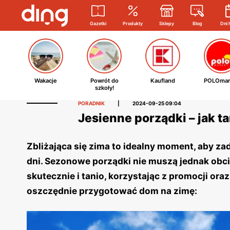
Gazetki
Produkty
Sklepy
Blog
Dni 
Wakacje
Powrót do
Kaufland
POLOmar
szkoły!
PORADNIK
|
2024-09-25 09:04
Jesienne porządki – jak 
Zbliżająca się zima to idealny moment, aby z
dni. Sezonowe porządki nie muszą jednak ob
skutecznie i tanio, korzystając z promocji or
oszczędnie przygotować dom na zimę: