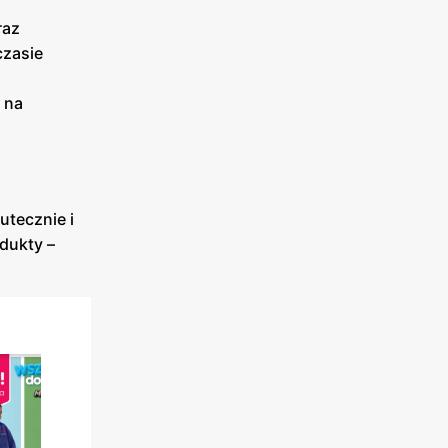
raz
czasie
 na
utecznie i
dukty –