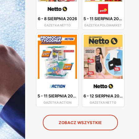
6
-
8 SIERPNIA 2026
5
-
11 SIERPNIA 2026
GAZETKA NETTO
GAZETKA POLOMARKET
5
-
11 SIERPNIA 2026
6
-
12 SIERPNIA 2026
GAZETKA ACTION
GAZETKA NETTO
ZOBACZ WSZYSTKIE