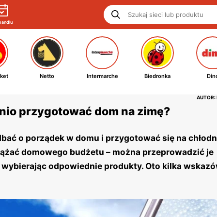
handlu
ket
Netto
Intermarche
Biedronka
Din
AUTOR:
tanio przygotować dom na zimę?
adbać o porządek w domu i przygotować się na chłodn
ciążać domowego budżetu – można przeprowadzić je
az wybierając odpowiednie produkty. Oto kilka wskazó