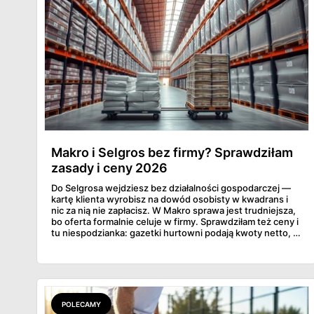
Makro i Selgros bez firmy? Sprawdziłam
zasady i ceny 2026
Do Selgrosa wejdziesz bez działalności gospodarczej —
kartę klienta wyrobisz na dowód osobisty w kwadrans i
nic za nią nie zapłacisz. W Makro sprawa jest trudniejsza,
bo oferta formalnie celuje w firmy. Sprawdziłam też ceny i
tu niespodzianka: gazetki hurtowni podają kwoty netto, a
przy kasie doliczany jest VAT. Co więcej, hurt wcale nie
zawsze wygrywa — ta sama kawa ziarnista kosztuje w
Makro ponad dwa razy więcej niż w weekendowej
promocji dyskontu.
POLECAMY