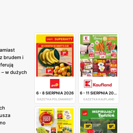
Zamiast
 z brudem i
ferują
 – w dużych
6
-
8 SIERPNIA 2026
6
-
11 SIERPNIA 2026
GAZETKA POLOMARKET
GAZETKA KAUFLAND
ich
musza
dno
o