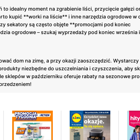
o idealny moment na zgrabienie liści, przycięcie gałęzi o
o kupić **worki na liście** i inne narzędzia ogrodowe w 
zy sekatory są często objęte **promocjami pod koniec
zędzia ogrodowe – szukaj wyprzedaży pod koniec września i
ować dom na zimę, a przy okazji zaoszczędzić. Wystarczy
rodukty niezbędne do uszczelniania i czyszczenia, aby sk
le sklepów w październiku oferuje rabaty na sezonowe pro
yprzedzeniem!