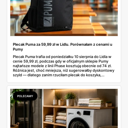
Plecak Puma za 59,99 zł w Lidlu. Porównałam z cenami u
Pumy
Plecak Puma trafia od poniedziałku 10 sierpnia do Lidla w
cenie 59,99 zł, podczas gdy w oficjalnym sklepie Pumy
najtańsze modele z linii Phase kosztują obecnie od 74 zł.
Różnica jest, choć mniejsza, niż sugerowałby dyskontowy
szyld — dlatego zanim rzuciłam plecak do koszyka,
rozłożyłam ceny na czynniki pierwsze. Poniżej cała
rozpiska: co dokładnie sprzedaje Lidl, ile kosztują
odpowiedniki u producenta i komu ten zakup naprawdę
się opłaci.
POLECAMY