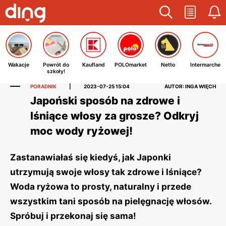
Wakacje
Powrót do
Kaufland
POLOmarket
Netto
Intermarche
szkoły!
PORADNIK
|
2023-07-25 15:04
AUTOR: INGA WIĘCH
Japoński sposób na zdrowe i
lśniące włosy za grosze? Odkryj
moc wody ryżowej!
Zastanawiałaś się kiedyś, jak Japonki
utrzymują swoje włosy tak zdrowe i lśniące?
Woda ryżowa to prosty, naturalny i przede
wszystkim tani sposób na pielęgnację włosów.
Spróbuj i przekonaj się sama!