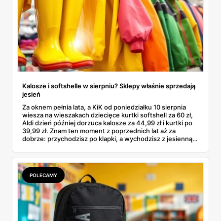
Kalosze i softshelle w sierpniu? Sklepy właśnie sprzedają
jesień
Za oknem pełnia lata, a KiK od poniedziałku 10 sierpnia
wiesza na wieszakach dziecięce kurtki softshell za 60 zł,
Aldi dzień później dorzuca kalosze za 44,99 zł i kurtki po
39,99 zł. Znam ten moment z poprzednich lat aż za
dobrze: przychodzisz po klapki, a wychodzisz z jesienną
garderobą dla całej rodziny. Sprawdziłam, co dokładnie
pojawi się w gazetkach w przyszłym tygodniu i czy jest
sens kupować jesień, zanim skończą się wakacje.
POLECAMY