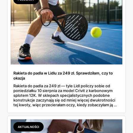
Rakieta do padla w Lidlu za 249 zł. Sprawdziłam, czy to
okazja
Rakieta do padla za 249 zł — tyle Lidl policzy sobie od
poniedziałku 10 sierpnia za model Crivit z karbonowym
splotem 12K. W sklepach specjalistycznych podobne
konstrukcje zaczynają się od mniej więcej dwukrotności
tej kwoty, więc przecierałam oczy, kiedy zobaczyłam ją w
gazetce między dresami a wkrętarką. Padel to dziś
najszybciej rosnący sport w Polsce: kortów przybywa
lawinowo, a chętnych jeszcze szybciej. Sprawdziłam, co
dokładnie dostajemy za te pieniądze i komu taka rakieta
AKTUALNOŚCI
faktycznie wystarczy.