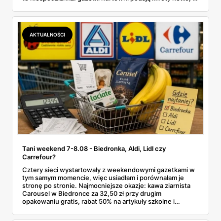
przy kasie doliczany jest VAT. Co więcej, hurt wcale nie
zawsze wygrywa — ta sama kawa ziarnista kosztuje w
Makro ponad dwa razy więcej niż w weekendowej
promocji dyskontu.
AKTUALNOŚCI
Tani weekend 7-8.08 - Biedronka, Aldi, Lidl czy
Carrefour?
Cztery sieci wystartowały z weekendowymi gazetkami w
tym samym momencie, więc usiadłam i porównałam je
stronę po stronie. Najmocniejsze okazje: kawa ziarnista
Carousel w Biedronce za 32,50 zł przy drugim
opakowaniu gratis, rabat 50% na artykuły szkolne i
przemysłowe przy zakupie trzech sztuk oraz banany po
2,99 zł za kilogram, ale wyłącznie w sobotę z aplikacją. Aldi