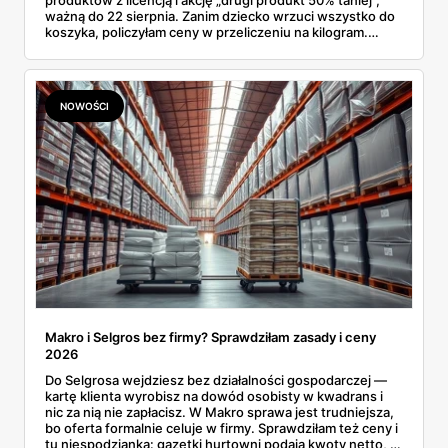
produktów z licencją i akcję „drugi produkt 50% taniej",
ważną do 22 sierpnia. Zanim dziecko wrzuci wszystko do
koszyka, policzyłam ceny w przeliczeniu na kilogram.
Wnioski? Krem orzechowy z paluszkami za 3,49 zł to
prawie 140 zł za kilogram, ale lody do mrożenia i rurki
waflowe bronią się nawet bez rabatu.
NOWOŚCI
Makro i Selgros bez firmy? Sprawdziłam zasady i ceny
2026
Do Selgrosa wejdziesz bez działalności gospodarczej —
kartę klienta wyrobisz na dowód osobisty w kwadrans i
nic za nią nie zapłacisz. W Makro sprawa jest trudniejsza,
bo oferta formalnie celuje w firmy. Sprawdziłam też ceny i
tu niespodzianka: gazetki hurtowni podają kwoty netto, a