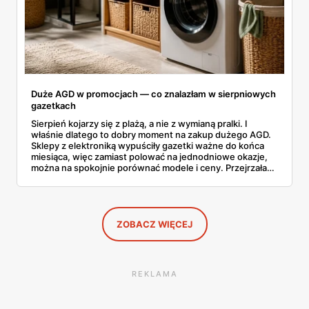
Duże AGD w promocjach — co znalazłam w sierpniowych
gazetkach
Sierpień kojarzy się z plażą, a nie z wymianą pralki. I
właśnie dlatego to dobry moment na zakup dużego AGD.
Sklepy z elektroniką wypuściły gazetki ważne do końca
miesiąca, więc zamiast polować na jednodniowe okazje,
można na spokojnie porównać modele i ceny. Przejrzałam
aktualne promocje AGD i RTV — poniżej wszystko, co
znalazłam, z cenami i terminami.
ZOBACZ WIĘCEJ
REKLAMA