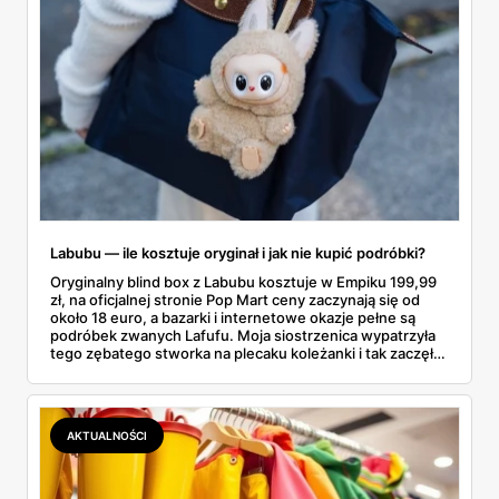
Labubu — ile kosztuje oryginał i jak nie kupić podróbki?
Oryginalny blind box z Labubu kosztuje w Empiku 199,99
zł, na oficjalnej stronie Pop Mart ceny zaczynają się od
około 18 euro, a bazarki i internetowe okazje pełne są
podróbek zwanych Lafufu. Moja siostrzenica wypatrzyła
tego zębatego stworka na plecaku koleżanki i tak zaczęło
się rodzinne śledztwo: co to właściwie jest, ile naprawdę
kosztuje i po czym poznać, że sprzedawca nie wciska nam
podróbki. Spisałam wszystko, czego się dowiedziałam —
łącznie z jedną wpadką, o której za chwilę.
AKTUALNOŚCI