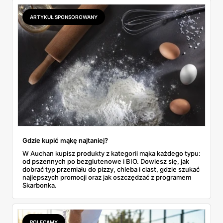
odpowiada masłem za 2,99 zł. Werdykt w skrócie:
najwięcej wyciśniesz z Biedronki, po świeże warzywa jedź
ARTYKUŁ SPONSOROWANY
do Aldi.
Gdzie kupić mąkę najtaniej?
W Auchan kupisz produkty z kategorii mąka każdego typu:
od pszennych po bezglutenowe i BIO. Dowiesz się, jak
dobrać typ przemiału do pizzy, chleba i ciast, gdzie szukać
najlepszych promocji oraz jak oszczędzać z programem
Skarbonka.
POLECAMY