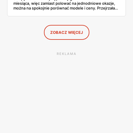
miesiąca, więc zamiast polować na jednodniowe okazje,
można na spokojnie porównać modele i ceny. Przejrzałam
aktualne promocje AGD i RTV — poniżej wszystko, co
znalazłam, z cenami i terminami.
ZOBACZ WIĘCEJ
REKLAMA