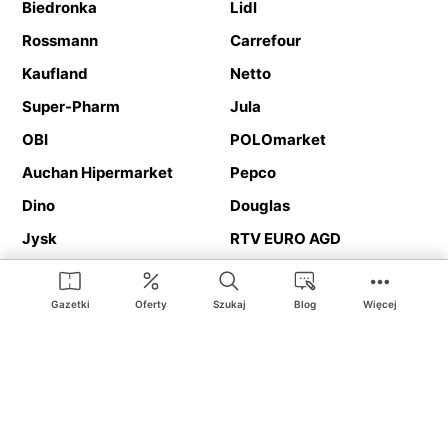
Biedronka
Lidl
Rossmann
Carrefour
Kaufland
Netto
Super-Pharm
Jula
OBI
POLOmarket
Auchan Hipermarket
Pepco
Dino
Douglas
Jysk
RTV EURO AGD
Action
Media Expert
Deichmann
Media Markt
Gazetki
Oferty
Szukaj
Blog
Więcej
Ding.pl to serwis internetowy prezentujący
gazetki promocyjne
oraz
katalogi
sklepów i dużych sieci handlowych. Dzięki
geolokalizacji otrzymasz przede wszystkim oferty sklepów, z
Twojego bliskiego otoczenia. Dodatkowo na stronie znajdziesz
adresy sklepów, więc w trakcie podróży bez problemu trafisz do
ulubionego sklepu.