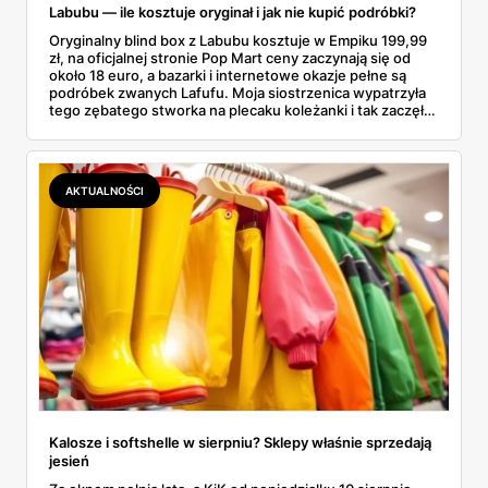
Labubu — ile kosztuje oryginał i jak nie kupić podróbki?
Oryginalny blind box z Labubu kosztuje w Empiku 199,99
zł, na oficjalnej stronie Pop Mart ceny zaczynają się od
około 18 euro, a bazarki i internetowe okazje pełne są
podróbek zwanych Lafufu. Moja siostrzenica wypatrzyła
tego zębatego stworka na plecaku koleżanki i tak zaczęło
się rodzinne śledztwo: co to właściwie jest, ile naprawdę
kosztuje i po czym poznać, że sprzedawca nie wciska nam
podróbki. Spisałam wszystko, czego się dowiedziałam —
łącznie z jedną wpadką, o której za chwilę.
AKTUALNOŚCI
Kalosze i softshelle w sierpniu? Sklepy właśnie sprzedają
jesień