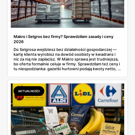
Makro i Selgros bez firmy? Sprawdziłam zasady i ceny
2026
Do Selgrosa wejdziesz bez działalności gospodarczej —
kartę klienta wyrobisz na dowód osobisty w kwadrans i
nic za nią nie zapłacisz. W Makro sprawa jest trudniejsza,
bo oferta formalnie celuje w firmy. Sprawdziłam też ceny i
tu niespodzianka: gazetki hurtowni podają kwoty netto, a
przy kasie doliczany jest VAT. Co więcej, hurt wcale nie
zawsze wygrywa — ta sama kawa ziarnista kosztuje w
Makro ponad dwa razy więcej niż w weekendowej
promocji dyskontu.
AKTUALNOŚCI