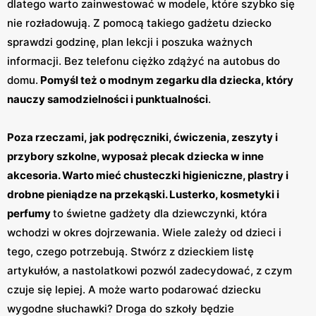
dlatego warto zainwestować w modele, które szybko się
nie rozładowują. Z pomocą takiego gadżetu dziecko
sprawdzi godzinę, plan lekcji i poszuka ważnych
informacji. Bez telefonu ciężko zdążyć na autobus do
domu.
Pomyśl też o modnym zegarku dla dziecka, który
nauczy samodzielności i punktualności
.
Poza rzeczami, jak podręczniki, ćwiczenia, zeszyty i
przybory szkolne, wyposaż plecak dziecka w inne
akcesoria. Warto mieć chusteczki higieniczne, plastry i
drobne pieniądze na przekąski. Lusterko, kosmetyki i
perfumy
to świetne gadżety dla dziewczynki, która
wchodzi w okres dojrzewania. Wiele zależy od dzieci i
tego, czego potrzebują. Stwórz z dzieckiem listę
artykułów, a nastolatkowi pozwól zadecydować, z czym
czuje się lepiej. A może warto podarować dziecku
wygodne słuchawki? Droga do szkoły będzie