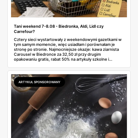
Tani weekend 7-8.08 - Biedronka, Aldi, Lidl czy
Carrefour?
Cztery sieci wystartowały z weekendowymi gazetkami w
tym samym momencie, więc usiadłam i porównałam je
stronę po stronie. Najmocniejsze okazje: kawa ziarnista
Carousel w Biedronce za 32,50 zł przy drugim
opakowaniu gratis, rabat 50% na artykuły szkolne i
przemysłowe przy zakupie trzech sztuk oraz banany po
2,99 zł za kilogram, ale wyłącznie w sobotę z aplikacją. Aldi
odpowiada masłem za 2,99 zł. Werdykt w skrócie:
najwięcej wyciśniesz z Biedronki, po świeże warzywa jedź
ARTYKUŁ SPONSOROWANY
do Aldi.