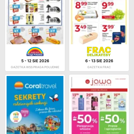
5
-
12 SIE 2026
6
-
13 SIE 2026
GAZETKA WSS PRAGA POŁUDNIE
GAZETKA FRAC