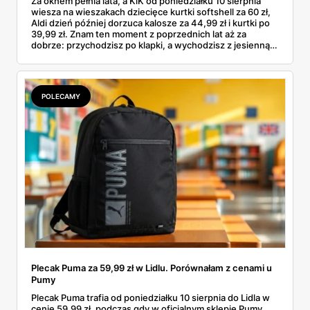
Za oknem pełnia lata, a KiK od poniedziałku 10 sierpnia
wiesza na wieszakach dziecięce kurtki softshell za 60 zł,
Aldi dzień później dorzuca kalosze za 44,99 zł i kurtki po
39,99 zł. Znam ten moment z poprzednich lat aż za
dobrze: przychodzisz po klapki, a wychodzisz z jesienną
garderobą dla całej rodziny. Sprawdziłam, co dokładnie
pojawi się w gazetkach w przyszłym tygodniu i czy jest
sens kupować jesień, zanim skończą się wakacje.
POLECAMY
Plecak Puma za 59,99 zł w Lidlu. Porównałam z cenami u
Pumy
Plecak Puma trafia od poniedziałku 10 sierpnia do Lidla w
cenie 59,99 zł, podczas gdy w oficjalnym sklepie Pumy