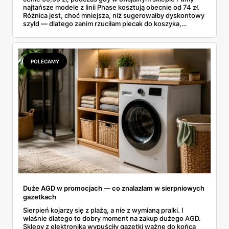
najtańsze modele z linii Phase kosztują obecnie od 74 zł.
Różnica jest, choć mniejsza, niż sugerowałby dyskontowy
szyld — dlatego zanim rzuciłam plecak do koszyka,
rozłożyłam ceny na czynniki pierwsze. Poniżej cała
rozpiska: co dokładnie sprzedaje Lidl, ile kosztują
odpowiedniki u producenta i komu ten zakup naprawdę
się opłaci.
POLECAMY
Duże AGD w promocjach — co znalazłam w sierpniowych
gazetkach
Sierpień kojarzy się z plażą, a nie z wymianą pralki. I
właśnie dlatego to dobry moment na zakup dużego AGD.
Sklepy z elektroniką wypuściły gazetki ważne do końca