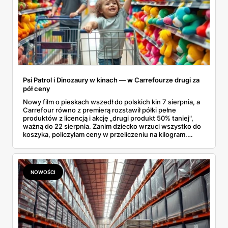
Psi Patrol i Dinozaury w kinach — w Carrefourze drugi za
pół ceny
Nowy film o pieskach wszedł do polskich kin 7 sierpnia, a
Carrefour równo z premierą rozstawił półki pełne
produktów z licencją i akcję „drugi produkt 50% taniej",
ważną do 22 sierpnia. Zanim dziecko wrzuci wszystko do
koszyka, policzyłam ceny w przeliczeniu na kilogram.
Wnioski? Krem orzechowy z paluszkami za 3,49 zł to
prawie 140 zł za kilogram, ale lody do mrożenia i rurki
waflowe bronią się nawet bez rabatu.
NOWOŚCI