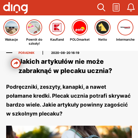
Wakacje
Powrót do
Kaufland
POLOmarket
Netto
Intermarche
szkoły!
PORADNIK
|
2020-08-20 16:19
Jakich artykułów nie może
zabraknąć w plecaku ucznia?
Podręczniki, zeszyty, kanapki, a nawet
połamane kredki. Plecak ucznia potrafi skrywać
bardzo wiele. Jakie artykuły powinny zagościć
w szkolnym plecaku?