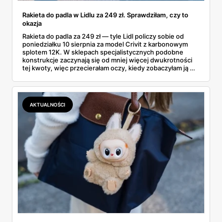
Rakieta do padla w Lidlu za 249 zł. Sprawdziłam, czy to
okazja
Rakieta do padla za 249 zł — tyle Lidl policzy sobie od
poniedziałku 10 sierpnia za model Crivit z karbonowym
splotem 12K. W sklepach specjalistycznych podobne
konstrukcje zaczynają się od mniej więcej dwukrotności
tej kwoty, więc przecierałam oczy, kiedy zobaczyłam ją w
gazetce między dresami a wkrętarką. Padel to dziś
najszybciej rosnący sport w Polsce: kortów przybywa
lawinowo, a chętnych jeszcze szybciej. Sprawdziłam, co
dokładnie dostajemy za te pieniądze i komu taka rakieta
AKTUALNOŚCI
faktycznie wystarczy.