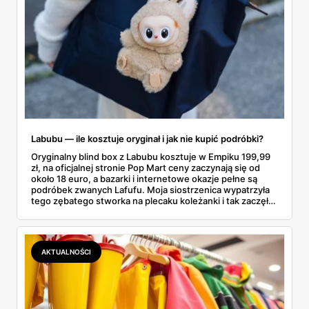
Labubu — ile kosztuje oryginał i jak nie kupić podróbki?
Oryginalny blind box z Labubu kosztuje w Empiku 199,99
zł, na oficjalnej stronie Pop Mart ceny zaczynają się od
około 18 euro, a bazarki i internetowe okazje pełne są
podróbek zwanych Lafufu. Moja siostrzenica wypatrzyła
tego zębatego stworka na plecaku koleżanki i tak zaczęło
się rodzinne śledztwo: co to właściwie jest, ile naprawdę
kosztuje i po czym poznać, że sprzedawca nie wciska nam
podróbki. Spisałam wszystko, czego się dowiedziałam —
łącznie z jedną wpadką, o której za chwilę.
AKTUALNOŚCI