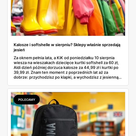
Kalosze i softshelle w sierpniu? Sklepy właśnie sprzedają
jesień
Za oknem pełnia lata, a KiK od poniedziałku 10 sierpnia
wiesza na wieszakach dziecięce kurtki softshell za 60 zł,
Aldi dzień później dorzuca kalosze za 44,99 zł i kurtki po
39,99 zł. Znam ten moment z poprzednich lat aż za
dobrze: przychodzisz po klapki, a wychodzisz z jesienną
garderobą dla całej rodziny. Sprawdziłam, co dokładnie
pojawi się w gazetkach w przyszłym tygodniu i czy jest
sens kupować jesień, zanim skończą się wakacje.
POLECAMY