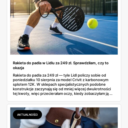
Rakieta do padla w Lidlu za 249 zł. Sprawdziłam, czy to
okazja
Rakieta do padla za 249 zł — tyle Lidl policzy sobie od
poniedziałku 10 sierpnia za model Crivit z karbonowym
splotem 12K. W sklepach specjalistycznych podobne
konstrukcje zaczynają się od mniej więcej dwukrotności
tej kwoty, więc przecierałam oczy, kiedy zobaczyłam ją w
gazetce między dresami a wkrętarką. Padel to dziś
najszybciej rosnący sport w Polsce: kortów przybywa
lawinowo, a chętnych jeszcze szybciej. Sprawdziłam, co
dokładnie dostajemy za te pieniądze i komu taka rakieta
AKTUALNOŚCI
faktycznie wystarczy.