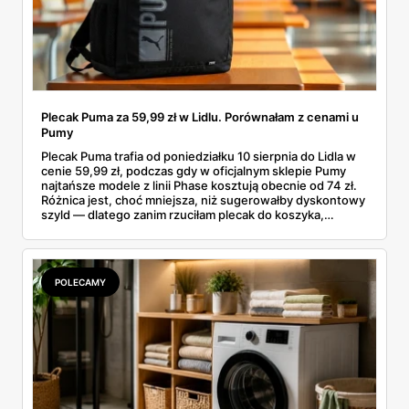
Plecak Puma za 59,99 zł w Lidlu. Porównałam z cenami u
Pumy
Plecak Puma trafia od poniedziałku 10 sierpnia do Lidla w
cenie 59,99 zł, podczas gdy w oficjalnym sklepie Pumy
najtańsze modele z linii Phase kosztują obecnie od 74 zł.
Różnica jest, choć mniejsza, niż sugerowałby dyskontowy
szyld — dlatego zanim rzuciłam plecak do koszyka,
rozłożyłam ceny na czynniki pierwsze. Poniżej cała
rozpiska: co dokładnie sprzedaje Lidl, ile kosztują
odpowiedniki u producenta i komu ten zakup naprawdę
się opłaci.
POLECAMY