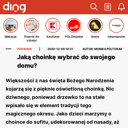
Wakacje
Powrót do
Kaufland
POLOmarket
Netto
Intermarche
szkoły!
PORADNIK
|
2020-12-09 10:31
AUTOR: MONIKA PÓŁTORAK
Jaką choinkę wybrać do swojego
domu?
Większości z nas święta Bożego Narodzenia
kojarzą się z pięknie oświetloną choinką. Nic
dziwnego, ponieważ drzewko to na stałe
wpisało się w element tradycji tego
magicznego okresu. Jako dzieci marzymy o
choince do sufitu, udekorowanej od nasady, aż