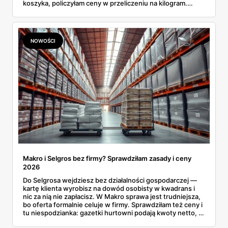
koszyka, policzyłam ceny w przeliczeniu na kilogram.
Wnioski? Krem orzechowy z paluszkami za 3,49 zł to
prawie 140 zł za kilogram, ale lody do mrożenia i rurki
waflowe bronią się nawet bez rabatu.
NOWOŚCI
Makro i Selgros bez firmy? Sprawdziłam zasady i ceny
2026
Do Selgrosa wejdziesz bez działalności gospodarczej —
kartę klienta wyrobisz na dowód osobisty w kwadrans i
nic za nią nie zapłacisz. W Makro sprawa jest trudniejsza,
bo oferta formalnie celuje w firmy. Sprawdziłam też ceny i
tu niespodzianka: gazetki hurtowni podają kwoty netto, a
przy kasie doliczany jest VAT. Co więcej, hurt wcale nie