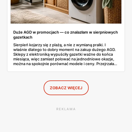
Duże AGD w promocjach — co znalazłam w sierpniowych
gazetkach
Sierpień kojarzy się z plażą, a nie z wymianą pralki. I
właśnie dlatego to dobry moment na zakup dużego AGD.
Sklepy z elektroniką wypuściły gazetki ważne do końca
miesiąca, więc zamiast polować na jednodniowe okazje,
można na spokojnie porównać modele i ceny. Przejrzałam
aktualne promocje AGD i RTV — poniżej wszystko, co
znalazłam, z cenami i terminami.
ZOBACZ WIĘCEJ
REKLAMA