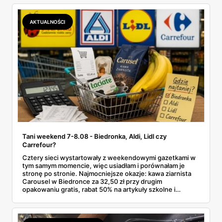
zawsze wygrywa — ta sama kawa ziarnista kosztuje w
Makro ponad dwa razy więcej niż w weekendowej
promocji dyskontu.
AKTUALNOŚCI
Tani weekend 7-8.08 - Biedronka, Aldi, Lidl czy
Carrefour?
Cztery sieci wystartowały z weekendowymi gazetkami w
tym samym momencie, więc usiadłam i porównałam je
stronę po stronie. Najmocniejsze okazje: kawa ziarnista
Carousel w Biedronce za 32,50 zł przy drugim
opakowaniu gratis, rabat 50% na artykuły szkolne i
przemysłowe przy zakupie trzech sztuk oraz banany po
2,99 zł za kilogram, ale wyłącznie w sobotę z aplikacją. Aldi
odpowiada masłem za 2,99 zł. Werdykt w skrócie:
najwięcej wyciśniesz z Biedronki, po świeże warzywa jedź