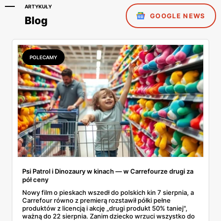
ARTYKUŁY
GOOGLE NEWS
Blog
POLECAMY
Psi Patrol i Dinozaury w kinach — w Carrefourze drugi za
pół ceny
Nowy film o pieskach wszedł do polskich kin 7 sierpnia, a
Carrefour równo z premierą rozstawił półki pełne
produktów z licencją i akcję „drugi produkt 50% taniej",
ważną do 22 sierpnia. Zanim dziecko wrzuci wszystko do