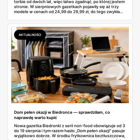
torbie od dwóch lat, więc łatwo zgadnąć, po której jestem
stronie. W sierpniowych gazetkach pojawiły się aż trzy
modele w cenach od 24,99 do 29,99 zł, do tego zwykła
butelka za 14,99 zł dla nieprzekonanych. Sprawdziłam
wszystkie oferty i policzyłam, kiedy taki zakup faktycznie
się opłaca.
AKTUALNOŚCI
Dom pełen okazji w Biedronce — sprawdziłam, co
naprawdę warto kupić
Nowa gazetka Biedronki z serii non-food obowiązuje od 3
do 19 sierpnia i tym razem hasło „Dom pełen okazji" pasuje
wyjątkowo dobrze. W środku frytkownica beztłuszczowa,