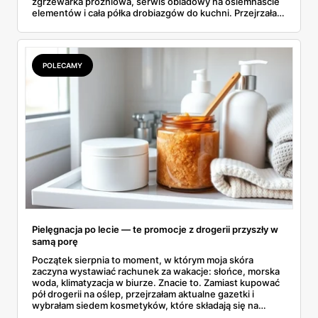
zgrzewarka próżniowa, serwis obiadowy na osiemnaście
elementów i cała półka drobiazgów do kuchni. Przejrzałam
wszystkie strony i wybrałam to, po co sama ustawiłabym
się przy półce z samego rana.
POLECAMY
Pielęgnacja po lecie — te promocje z drogerii przyszły w
samą porę
Początek sierpnia to moment, w którym moja skóra
zaczyna wystawiać rachunek za wakacje: słońce, morska
woda, klimatyzacja w biurze. Znacie to. Zamiast kupować
pół drogerii na oślep, przejrzałam aktualne gazetki i
wybrałam siedem kosmetyków, które składają się na
sensowny plan regeneracji — od peelingu za 21,95 zł po