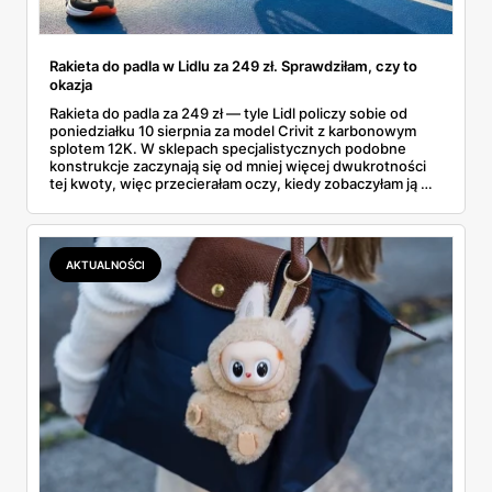
Rakieta do padla w Lidlu za 249 zł. Sprawdziłam, czy to
okazja
Rakieta do padla za 249 zł — tyle Lidl policzy sobie od
poniedziałku 10 sierpnia za model Crivit z karbonowym
splotem 12K. W sklepach specjalistycznych podobne
konstrukcje zaczynają się od mniej więcej dwukrotności
tej kwoty, więc przecierałam oczy, kiedy zobaczyłam ją w
gazetce między dresami a wkrętarką. Padel to dziś
najszybciej rosnący sport w Polsce: kortów przybywa
lawinowo, a chętnych jeszcze szybciej. Sprawdziłam, co
dokładnie dostajemy za te pieniądze i komu taka rakieta
AKTUALNOŚCI
faktycznie wystarczy.