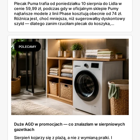
Plecak Puma trafia od poniedziałku 10 sierpnia do Lidla w
cenie 59,99 zł, podczas gdy w oficjalnym sklepie Pumy
najtańsze modele z linii Phase kosztują obecnie od 74 zł.
Różnica jest, choć mniejsza, niż sugerowałby dyskontowy
szyld — dlatego zanim rzuciłam plecak do koszyka,
rozłożyłam ceny na czynniki pierwsze. Poniżej cała
rozpiska: co dokładnie sprzedaje Lidl, ile kosztują
odpowiedniki u producenta i komu ten zakup naprawdę
się opłaci.
POLECAMY
Duże AGD w promocjach — co znalazłam w sierpniowych
gazetkach
Sierpień kojarzy się z plażą, a nie z wymianą pralki. I