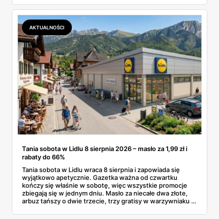
dermokosmetyki Vichy. Wszystkie ceny sprawdziłam w
ofertach, terminy też.
AKTUALNOŚCI
Tania sobota w Lidlu 8 sierpnia 2026 – masło za 1,99 zł i
rabaty do 66%
Tania sobota w Lidlu wraca 8 sierpnia i zapowiada się
wyjątkowo apetycznie. Gazetka ważna od czwartku
kończy się właśnie w sobotę, więc wszystkie promocje
zbiegają się w jednym dniu. Masło za niecałe dwa złote,
arbuz tańszy o dwie trzecie, trzy gratisy w warzywniaku i
jedna oferta działająca wyłącznie w sobotę. Przejrzałam
całą sobotnią gazetkę Lidla strona po stronie i wybrałam