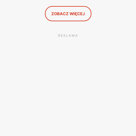
to, co naprawdę się opłaca.
ZOBACZ WIĘCEJ
REKLAMA