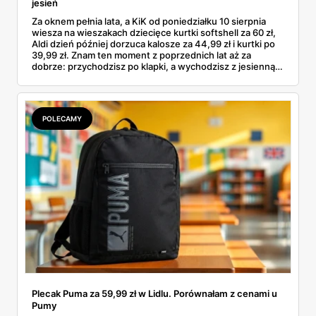
jesień
Za oknem pełnia lata, a KiK od poniedziałku 10 sierpnia
wiesza na wieszakach dziecięce kurtki softshell za 60 zł,
Aldi dzień później dorzuca kalosze za 44,99 zł i kurtki po
39,99 zł. Znam ten moment z poprzednich lat aż za
dobrze: przychodzisz po klapki, a wychodzisz z jesienną
garderobą dla całej rodziny. Sprawdziłam, co dokładnie
pojawi się w gazetkach w przyszłym tygodniu i czy jest
sens kupować jesień, zanim skończą się wakacje.
POLECAMY
Plecak Puma za 59,99 zł w Lidlu. Porównałam z cenami u
Pumy