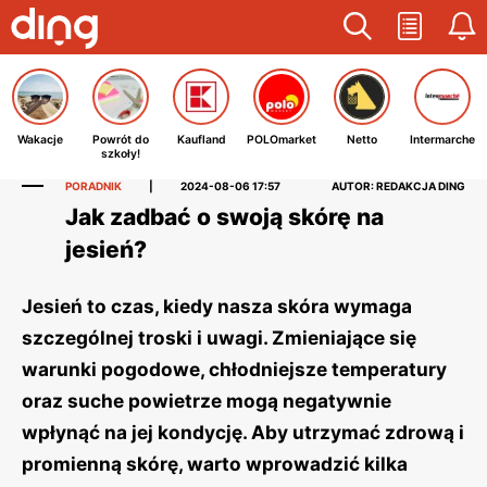
Wakacje
Powrót do
Kaufland
POLOmarket
Netto
Intermarche
szkoły!
PORADNIK
|
2024-08-06 17:57
AUTOR: REDAKCJA DING
Jak zadbać o swoją skórę na
jesień?
Jesień to czas, kiedy nasza skóra wymaga
szczególnej troski i uwagi. Zmieniające się
warunki pogodowe, chłodniejsze temperatury
oraz suche powietrze mogą negatywnie
wpłynąć na jej kondycję. Aby utrzymać zdrową i
promienną skórę, warto wprowadzić kilka