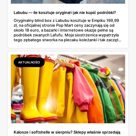
Labubu — ile kosztuje oryginał i jak nie kupić podróbki?
Oryginalny blind box z Labubu kosztuje w Empiku 199,99
zł, na oficjalnej stronie Pop Mart ceny zaczynają się od
około 18 euro, a bazarki i internetowe okazje pełne są
podróbek zwanych Lafufu. Moja siostrzenica wypatrzyła
tego zębatego stworka na plecaku koleżanki i tak zaczęło
się rodzinne śledztwo: co to właściwie jest, ile naprawdę
kosztuje i po czym poznać, że sprzedawca nie wciska nam
podróbki. Spisałam wszystko, czego się dowiedziałam —
łącznie z jedną wpadką, o której za chwilę.
AKTUALNOŚCI
Kalosze i softshelle w sierpniu? Sklepy właśnie sprzedają