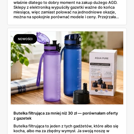
właśnie dlatego to dobry moment na zakup dużego AGD.
Sklepy z elektroniką wypuściły gazetki ważne do końca
miesiąca, więc zamiast polować na jednodniowe okazje,
można na spokojnie porównać modele i ceny. Przejrzałam
aktualne promocje AGD i RTV — poniżej wszystko, co
znalazłam, z cenami i terminami.
NOWOŚCI
Butelka filtrująca za mniej niż 30 zł — porównałam oferty
z gazetek
Butelka filtrująca to jeden z tych gadżetów, które albo się
kocha, albo ma za zbędny wymysł. Ja swoją noszę w