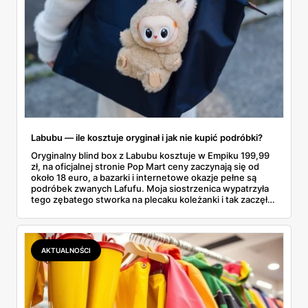
Labubu — ile kosztuje oryginał i jak nie kupić podróbki?
Oryginalny blind box z Labubu kosztuje w Empiku 199,99
zł, na oficjalnej stronie Pop Mart ceny zaczynają się od
około 18 euro, a bazarki i internetowe okazje pełne są
podróbek zwanych Lafufu. Moja siostrzenica wypatrzyła
tego zębatego stworka na plecaku koleżanki i tak zaczęło
się rodzinne śledztwo: co to właściwie jest, ile naprawdę
kosztuje i po czym poznać, że sprzedawca nie wciska nam
podróbki. Spisałam wszystko, czego się dowiedziałam —
łącznie z jedną wpadką, o której za chwilę.
AKTUALNOŚCI