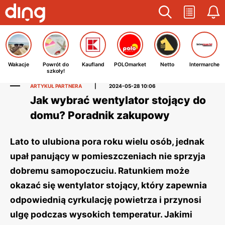
Wakacje
Powrót do
Kaufland
POLOmarket
Netto
Intermarche
szkoły!
ARTYKUŁ PARTNERA
|
2024-05-28 10:06
Jak wybrać wentylator stojący do
domu? Poradnik zakupowy
Lato to ulubiona pora roku wielu osób, jednak
upał panujący w pomieszczeniach nie sprzyja
dobremu samopoczuciu. Ratunkiem może
okazać się wentylator stojący, który zapewnia
odpowiednią cyrkulację powietrza i przynosi
ulgę podczas wysokich temperatur. Jakimi