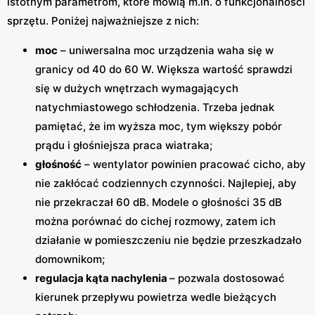
istotnym parametrom, które mówią m.in. o funkcjonalności
sprzętu. Poniżej najważniejsze z nich:
moc
– uniwersalna moc urządzenia waha się w
granicy od 40 do 60 W. Większa wartość sprawdzi
się w dużych wnętrzach wymagających
natychmiastowego schłodzenia. Trzeba jednak
pamiętać, że im wyższa moc, tym większy pobór
prądu i głośniejsza praca wiatraka;
głośność
– wentylator powinien pracować cicho, aby
nie zakłócać codziennych czynności. Najlepiej, aby
nie przekraczał 60 dB. Modele o głośności 35 dB
można porównać do cichej rozmowy, zatem ich
działanie w pomieszczeniu nie będzie przeszkadzało
domownikom;
regulacja kąta nachylenia
– pozwala dostosować
kierunek przepływu powietrza wedle bieżących