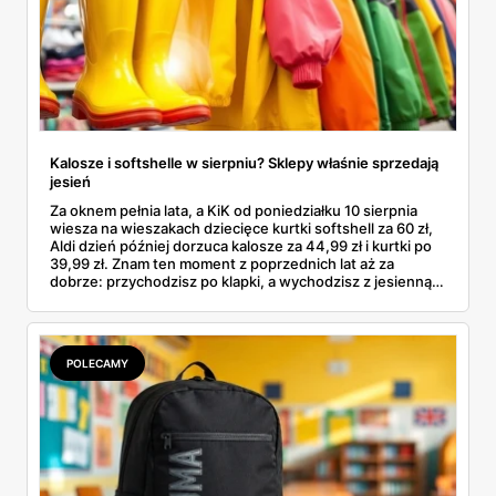
Kalosze i softshelle w sierpniu? Sklepy właśnie sprzedają
jesień
Za oknem pełnia lata, a KiK od poniedziałku 10 sierpnia
wiesza na wieszakach dziecięce kurtki softshell za 60 zł,
Aldi dzień później dorzuca kalosze za 44,99 zł i kurtki po
39,99 zł. Znam ten moment z poprzednich lat aż za
dobrze: przychodzisz po klapki, a wychodzisz z jesienną
garderobą dla całej rodziny. Sprawdziłam, co dokładnie
pojawi się w gazetkach w przyszłym tygodniu i czy jest
sens kupować jesień, zanim skończą się wakacje.
POLECAMY