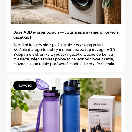
Duże AGD w promocjach — co znalazłam w sierpniowych
gazetkach
Sierpień kojarzy się z plażą, a nie z wymianą pralki. I
właśnie dlatego to dobry moment na zakup dużego AGD.
Sklepy z elektroniką wypuściły gazetki ważne do końca
miesiąca, więc zamiast polować na jednodniowe okazje,
można na spokojnie porównać modele i ceny. Przejrzałam
aktualne promocje AGD i RTV — poniżej wszystko, co
znalazłam, z cenami i terminami.
NOWOŚCI