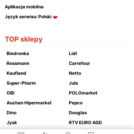
Aplikacja mobilna
Język serwisu: Polski
TOP sklepy
Biedronka
Lidl
Rossmann
Carrefour
Kaufland
Netto
Super-Pharm
Jula
OBI
POLOmarket
Auchan Hipermarket
Pepco
Dino
Douglas
Jysk
RTV EURO AGD
Action
Media Expert