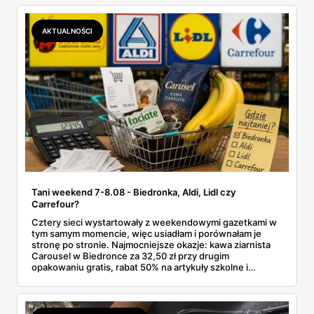
zawsze wygrywa — ta sama kawa ziarnista kosztuje w
Makro ponad dwa razy więcej niż w weekendowej
promocji dyskontu.
AKTUALNOŚCI
Tani weekend 7-8.08 - Biedronka, Aldi, Lidl czy
Carrefour?
Cztery sieci wystartowały z weekendowymi gazetkami w
tym samym momencie, więc usiadłam i porównałam je
stronę po stronie. Najmocniejsze okazje: kawa ziarnista
Carousel w Biedronce za 32,50 zł przy drugim
opakowaniu gratis, rabat 50% na artykuły szkolne i
przemysłowe przy zakupie trzech sztuk oraz banany po
2,99 zł za kilogram, ale wyłącznie w sobotę z aplikacją. Aldi
odpowiada masłem za 2,99 zł. Werdykt w skrócie:
najwięcej wyciśniesz z Biedronki, po świeże warzywa jedź