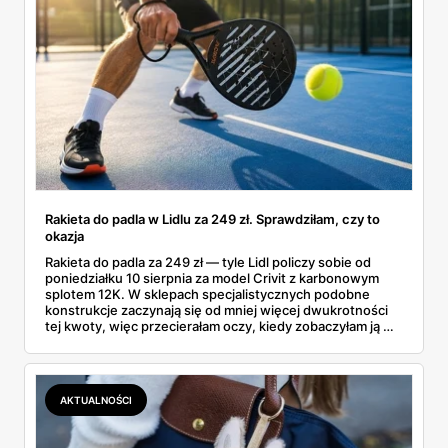
Rakieta do padla w Lidlu za 249 zł. Sprawdziłam, czy to
okazja
Rakieta do padla za 249 zł — tyle Lidl policzy sobie od
poniedziałku 10 sierpnia za model Crivit z karbonowym
splotem 12K. W sklepach specjalistycznych podobne
konstrukcje zaczynają się od mniej więcej dwukrotności
tej kwoty, więc przecierałam oczy, kiedy zobaczyłam ją w
gazetce między dresami a wkrętarką. Padel to dziś
najszybciej rosnący sport w Polsce: kortów przybywa
lawinowo, a chętnych jeszcze szybciej. Sprawdziłam, co
dokładnie dostajemy za te pieniądze i komu taka rakieta
AKTUALNOŚCI
faktycznie wystarczy.