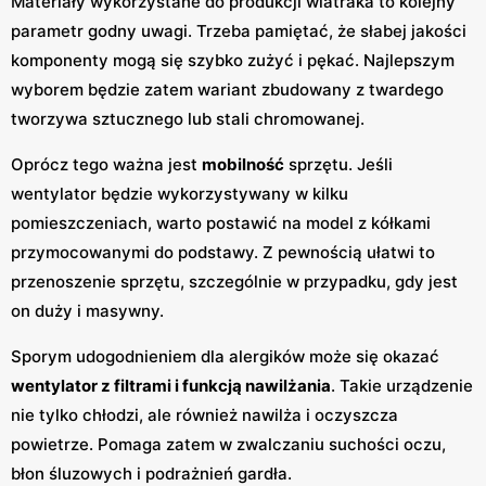
Materiały wykorzystane do produkcji wiatraka to kolejny
parametr godny uwagi. Trzeba pamiętać, że słabej jakości
komponenty mogą się szybko zużyć i pękać. Najlepszym
wyborem będzie zatem wariant zbudowany z twardego
tworzywa sztucznego lub stali chromowanej.
Oprócz tego ważna jest
mobilność
sprzętu. Jeśli
wentylator będzie wykorzystywany w kilku
pomieszczeniach, warto postawić na model z kółkami
przymocowanymi do podstawy. Z pewnością ułatwi to
przenoszenie sprzętu, szczególnie w przypadku, gdy jest
on duży i masywny.
Sporym udogodnieniem dla alergików może się okazać
wentylator z filtrami i funkcją nawilżania
. Takie urządzenie
nie tylko chłodzi, ale również nawilża i oczyszcza
powietrze. Pomaga zatem w zwalczaniu suchości oczu,
błon śluzowych i podrażnień gardła.