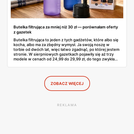
Butelka filtrująca za mniej niż 30 zł — porównałam oferty
z gazetek
Butelka filtrująca to jeden z tych gadżetów, które albo się
kocha, albo ma za zbędny wymysł. Ja swoją noszę w
torbie od dwóch lat, więc łatwo zgadnąć, po której jestem
stronie. W sierpniowych gazetkach pojawiły się aż trzy
modele w cenach od 24,99 do 29,99 zł, do tego zwykła
butelka za 14,99 zł dla nieprzekonanych. Sprawdziłam
wszystkie oferty i policzyłam, kiedy taki zakup faktycznie
się opłaca.
ZOBACZ WIĘCEJ
REKLAMA