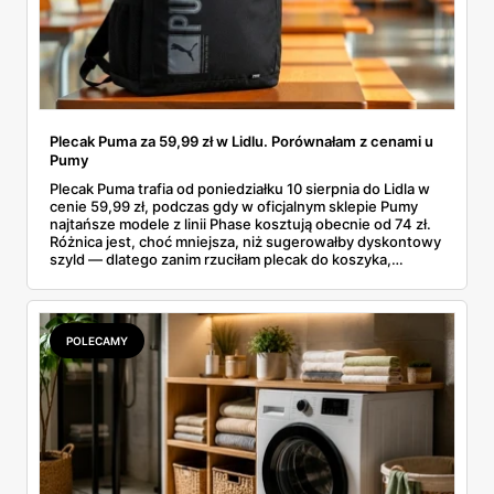
Plecak Puma za 59,99 zł w Lidlu. Porównałam z cenami u
Pumy
Plecak Puma trafia od poniedziałku 10 sierpnia do Lidla w
cenie 59,99 zł, podczas gdy w oficjalnym sklepie Pumy
najtańsze modele z linii Phase kosztują obecnie od 74 zł.
Różnica jest, choć mniejsza, niż sugerowałby dyskontowy
szyld — dlatego zanim rzuciłam plecak do koszyka,
rozłożyłam ceny na czynniki pierwsze. Poniżej cała
rozpiska: co dokładnie sprzedaje Lidl, ile kosztują
odpowiedniki u producenta i komu ten zakup naprawdę
się opłaci.
POLECAMY