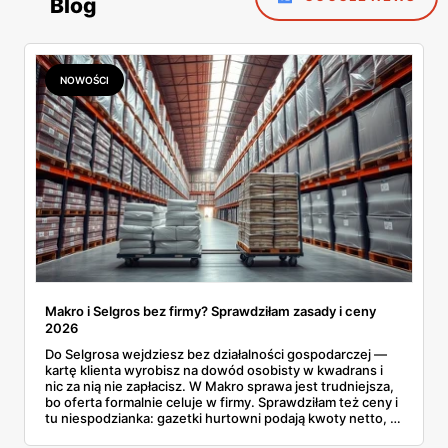
Blog
NOWOŚCI
Makro i Selgros bez firmy? Sprawdziłam zasady i ceny
2026
Do Selgrosa wejdziesz bez działalności gospodarczej —
kartę klienta wyrobisz na dowód osobisty w kwadrans i
nic za nią nie zapłacisz. W Makro sprawa jest trudniejsza,
bo oferta formalnie celuje w firmy. Sprawdziłam też ceny i
tu niespodzianka: gazetki hurtowni podają kwoty netto, a
przy kasie doliczany jest VAT. Co więcej, hurt wcale nie