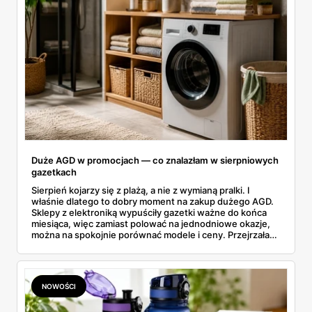
Duże AGD w promocjach — co znalazłam w sierpniowych
gazetkach
Sierpień kojarzy się z plażą, a nie z wymianą pralki. I
właśnie dlatego to dobry moment na zakup dużego AGD.
Sklepy z elektroniką wypuściły gazetki ważne do końca
miesiąca, więc zamiast polować na jednodniowe okazje,
można na spokojnie porównać modele i ceny. Przejrzałam
aktualne promocje AGD i RTV — poniżej wszystko, co
znalazłam, z cenami i terminami.
NOWOŚCI