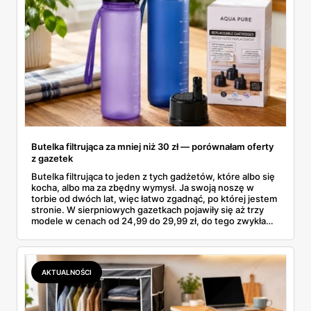
Butelka filtrująca za mniej niż 30 zł — porównałam oferty
z gazetek
Butelka filtrująca to jeden z tych gadżetów, które albo się
kocha, albo ma za zbędny wymysł. Ja swoją noszę w
torbie od dwóch lat, więc łatwo zgadnąć, po której jestem
stronie. W sierpniowych gazetkach pojawiły się aż trzy
modele w cenach od 24,99 do 29,99 zł, do tego zwykła
butelka za 14,99 zł dla nieprzekonanych. Sprawdziłam
wszystkie oferty i policzyłam, kiedy taki zakup faktycznie
się opłaca.
AKTUALNOŚCI