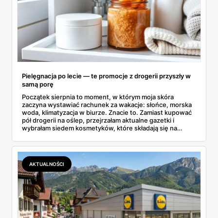
Pielęgnacja po lecie — te promocje z drogerii przyszły w
samą porę
Początek sierpnia to moment, w którym moja skóra
zaczyna wystawiać rachunek za wakacje: słońce, morska
woda, klimatyzacja w biurze. Znacie to. Zamiast kupować
pół drogerii na oślep, przejrzałam aktualne gazetki i
wybrałam siedem kosmetyków, które składają się na
sensowny plan regeneracji — od peelingu za 21,95 zł po
dermokosmetyki Vichy. Wszystkie ceny sprawdziłam w
ofertach, terminy też.
AKTUALNOŚCI