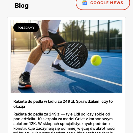
GOOGLE NEWS
Blog
POLECAMY
Rakieta do padla w Lidlu za 249 zł. Sprawdziłam, czy to
okazja
Rakieta do padla za 249 zł — tyle Lidl policzy sobie od
poniedziałku 10 sierpnia za model Crivit z karbonowym
splotem 12K. W sklepach specjalistycznych podobne
konstrukcje zaczynają się od mniej więcej dwukrotności
tej kwoty, więc przecierałam oczy, kiedy zobaczyłam ją w