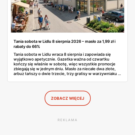
Tania sobota w Lidlu 8 sierpnia 2026 – masło za 1,99 zł i
rabaty do 66%
Tania sobota w Lidlu wraca 8 sierpnia i zapowiada się
wyjątkowo apetycznie. Gazetka ważna od czwartku
kończy się właśnie w sobotę, więc wszystkie promocje
zbiegają się w jednym dniu. Masło za niecałe dwa złote,
arbuz tańszy o dwie trzecie, trzy gratisy w warzywniaku i
jedna oferta działająca wyłącznie w sobotę. Przejrzałam
całą sobotnią gazetkę Lidla strona po stronie i wybrałam
to, co naprawdę się opłaca.
ZOBACZ WIĘCEJ
REKLAMA