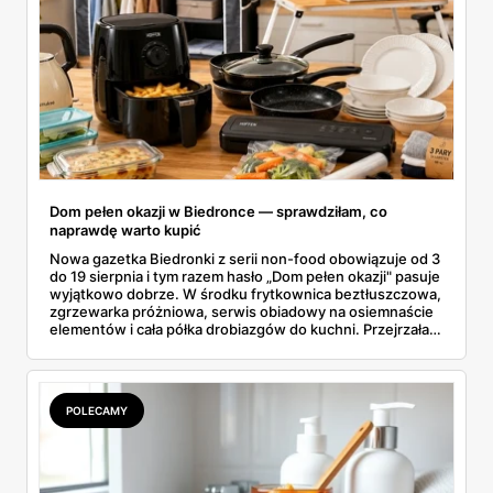
Dom pełen okazji w Biedronce — sprawdziłam, co
naprawdę warto kupić
Nowa gazetka Biedronki z serii non-food obowiązuje od 3
do 19 sierpnia i tym razem hasło „Dom pełen okazji" pasuje
wyjątkowo dobrze. W środku frytkownica beztłuszczowa,
zgrzewarka próżniowa, serwis obiadowy na osiemnaście
elementów i cała półka drobiazgów do kuchni. Przejrzałam
wszystkie strony i wybrałam to, po co sama ustawiłabym
się przy półce z samego rana.
POLECAMY