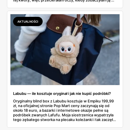
gazetce między dresami a wkrętarką. Padel to dziś
najszybciej rosnący sport w Polsce: kortów przybywa
lawinowo, a chętnych jeszcze szybciej. Sprawdziłam, co
dokładnie dostajemy za te pieniądze i komu taka rakieta
AKTUALNOŚCI
faktycznie wystarczy.
Labubu — ile kosztuje oryginał i jak nie kupić podróbki?
Oryginalny blind box z Labubu kosztuje w Empiku 199,99
zł, na oficjalnej stronie Pop Mart ceny zaczynają się od
około 18 euro, a bazarki i internetowe okazje pełne są
podróbek zwanych Lafufu. Moja siostrzenica wypatrzyła
tego zębatego stworka na plecaku koleżanki i tak zaczęło
się rodzinne śledztwo: co to właściwie jest, ile naprawdę
kosztuje i po czym poznać, że sprzedawca nie wciska nam