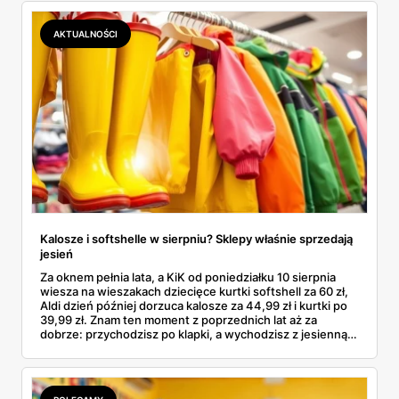
podróbki. Spisałam wszystko, czego się dowiedziałam —
łącznie z jedną wpadką, o której za chwilę.
AKTUALNOŚCI
Kalosze i softshelle w sierpniu? Sklepy właśnie sprzedają
jesień
Za oknem pełnia lata, a KiK od poniedziałku 10 sierpnia
wiesza na wieszakach dziecięce kurtki softshell za 60 zł,
Aldi dzień później dorzuca kalosze za 44,99 zł i kurtki po
39,99 zł. Znam ten moment z poprzednich lat aż za
dobrze: przychodzisz po klapki, a wychodzisz z jesienną
garderobą dla całej rodziny. Sprawdziłam, co dokładnie
pojawi się w gazetkach w przyszłym tygodniu i czy jest
sens kupować jesień, zanim skończą się wakacje.