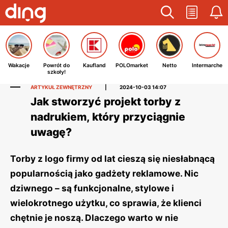
Wakacje
Powrót do
Kaufland
POLOmarket
Netto
Intermarche
szkoły!
ARTYKUŁ ZEWNĘTRZNY
|
2024-10-03 14:07
Jak stworzyć projekt torby z
nadrukiem, który przyciągnie
uwagę?
Torby z logo firmy od lat cieszą się niesłabnącą
popularnością jako gadżety reklamowe. Nic
dziwnego – są funkcjonalne, stylowe i
wielokrotnego użytku, co sprawia, że klienci
chętnie je noszą. Dlaczego warto w nie