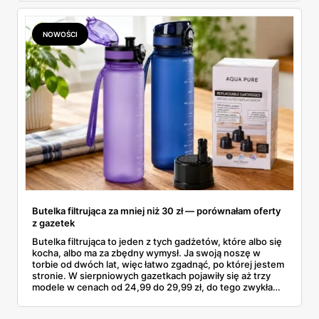
znalazłam, z cenami i terminami.
NOWOŚCI
Butelka filtrująca za mniej niż 30 zł — porównałam oferty
z gazetek
Butelka filtrująca to jeden z tych gadżetów, które albo się
kocha, albo ma za zbędny wymysł. Ja swoją noszę w
torbie od dwóch lat, więc łatwo zgadnąć, po której jestem
stronie. W sierpniowych gazetkach pojawiły się aż trzy
modele w cenach od 24,99 do 29,99 zł, do tego zwykła
butelka za 14,99 zł dla nieprzekonanych. Sprawdziłam
wszystkie oferty i policzyłam, kiedy taki zakup faktycznie