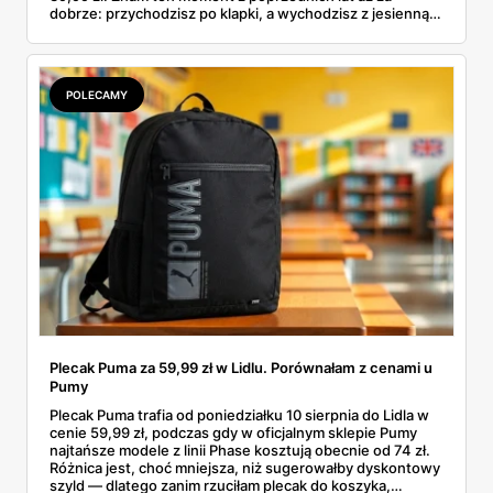
dobrze: przychodzisz po klapki, a wychodzisz z jesienną
garderobą dla całej rodziny. Sprawdziłam, co dokładnie
pojawi się w gazetkach w przyszłym tygodniu i czy jest
sens kupować jesień, zanim skończą się wakacje.
POLECAMY
Plecak Puma za 59,99 zł w Lidlu. Porównałam z cenami u
Pumy
Plecak Puma trafia od poniedziałku 10 sierpnia do Lidla w
cenie 59,99 zł, podczas gdy w oficjalnym sklepie Pumy
najtańsze modele z linii Phase kosztują obecnie od 74 zł.
Różnica jest, choć mniejsza, niż sugerowałby dyskontowy
szyld — dlatego zanim rzuciłam plecak do koszyka,