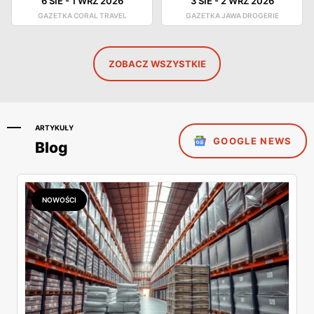
6 SIE
-
1 WRZ 2026
3 SIE
-
2 WRZ 2026
GAZETKA CORAL TRAVEL
GAZETKA JAWA DROGERIE
ZOBACZ WSZYSTKIE
ARTYKUŁY
GOOGLE NEWS
Blog
NOWOŚCI