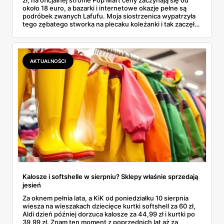
około 18 euro, a bazarki i internetowe okazje pełne są
podróbek zwanych Lafufu. Moja siostrzenica wypatrzyła
tego zębatego stworka na plecaku koleżanki i tak zaczęło
się rodzinne śledztwo: co to właściwie jest, ile naprawdę
kosztuje i po czym poznać, że sprzedawca nie wciska nam
podróbki. Spisałam wszystko, czego się dowiedziałam —
łącznie z jedną wpadką, o której za chwilę.
AKTUALNOŚCI
Kalosze i softshelle w sierpniu? Sklepy właśnie sprzedają
jesień
Za oknem pełnia lata, a KiK od poniedziałku 10 sierpnia
wiesza na wieszakach dziecięce kurtki softshell za 60 zł,
Aldi dzień później dorzuca kalosze za 44,99 zł i kurtki po
39,99 zł. Znam ten moment z poprzednich lat aż za