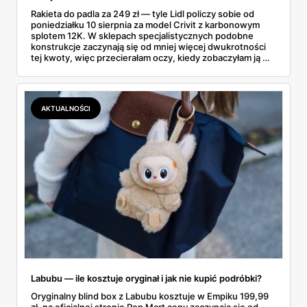
Rakieta do padla za 249 zł — tyle Lidl policzy sobie od
poniedziałku 10 sierpnia za model Crivit z karbonowym
splotem 12K. W sklepach specjalistycznych podobne
konstrukcje zaczynają się od mniej więcej dwukrotności
tej kwoty, więc przecierałam oczy, kiedy zobaczyłam ją w
gazetce między dresami a wkrętarką. Padel to dziś
najszybciej rosnący sport w Polsce: kortów przybywa
lawinowo, a chętnych jeszcze szybciej. Sprawdziłam, co
dokładnie dostajemy za te pieniądze i komu taka rakieta
AKTUALNOŚCI
faktycznie wystarczy.
Labubu — ile kosztuje oryginał i jak nie kupić podróbki?
Oryginalny blind box z Labubu kosztuje w Empiku 199,99
zł, na oficjalnej stronie Pop Mart ceny zaczynają się od