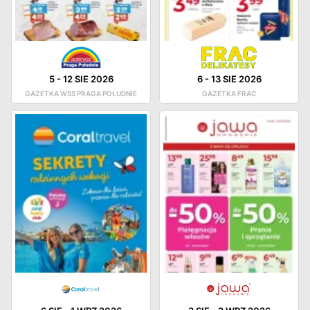
5
-
12 SIE 2026
6
-
13 SIE 2026
GAZETKA WSS PRAGA POŁUDNIE
GAZETKA FRAC