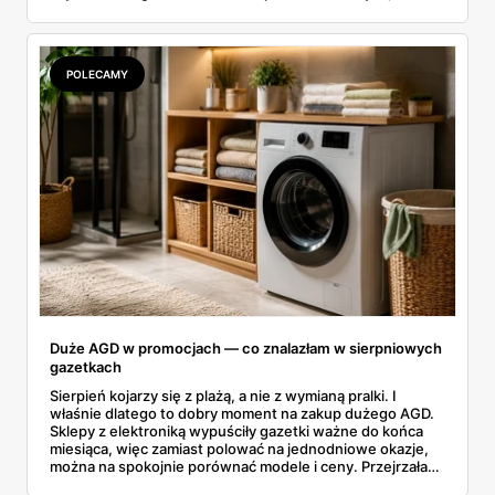
rozłożyłam ceny na czynniki pierwsze. Poniżej cała
rozpiska: co dokładnie sprzedaje Lidl, ile kosztują
odpowiedniki u producenta i komu ten zakup naprawdę
się opłaci.
POLECAMY
Duże AGD w promocjach — co znalazłam w sierpniowych
gazetkach
Sierpień kojarzy się z plażą, a nie z wymianą pralki. I
właśnie dlatego to dobry moment na zakup dużego AGD.
Sklepy z elektroniką wypuściły gazetki ważne do końca
miesiąca, więc zamiast polować na jednodniowe okazje,
można na spokojnie porównać modele i ceny. Przejrzałam
aktualne promocje AGD i RTV — poniżej wszystko, co