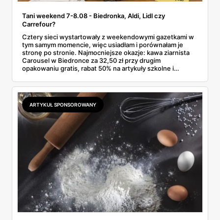
Tani weekend 7-8.08 - Biedronka, Aldi, Lidl czy
Carrefour?
Cztery sieci wystartowały z weekendowymi gazetkami w
tym samym momencie, więc usiadłam i porównałam je
stronę po stronie. Najmocniejsze okazje: kawa ziarnista
Carousel w Biedronce za 32,50 zł przy drugim
opakowaniu gratis, rabat 50% na artykuły szkolne i
przemysłowe przy zakupie trzech sztuk oraz banany po
2,99 zł za kilogram, ale wyłącznie w sobotę z aplikacją. Aldi
odpowiada masłem za 2,99 zł. Werdykt w skrócie:
najwięcej wyciśniesz z Biedronki, po świeże warzywa jedź
ARTYKUŁ SPONSOROWANY
do Aldi.