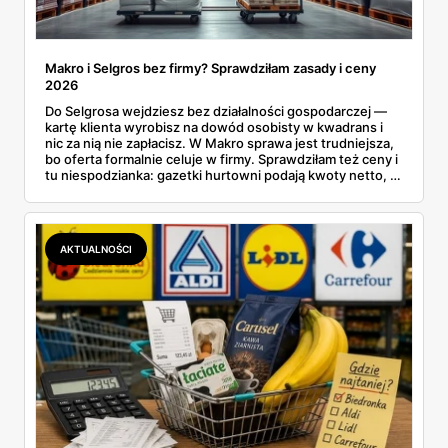
Makro i Selgros bez firmy? Sprawdziłam zasady i ceny
2026
Do Selgrosa wejdziesz bez działalności gospodarczej —
kartę klienta wyrobisz na dowód osobisty w kwadrans i
nic za nią nie zapłacisz. W Makro sprawa jest trudniejsza,
bo oferta formalnie celuje w firmy. Sprawdziłam też ceny i
tu niespodzianka: gazetki hurtowni podają kwoty netto, a
przy kasie doliczany jest VAT. Co więcej, hurt wcale nie
zawsze wygrywa — ta sama kawa ziarnista kosztuje w
Makro ponad dwa razy więcej niż w weekendowej
promocji dyskontu.
AKTUALNOŚCI