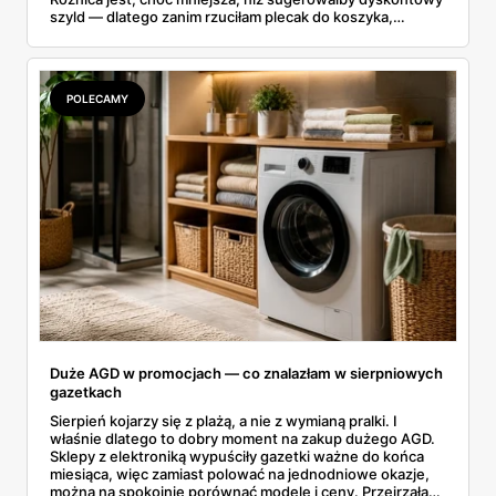
szyld — dlatego zanim rzuciłam plecak do koszyka,
rozłożyłam ceny na czynniki pierwsze. Poniżej cała
rozpiska: co dokładnie sprzedaje Lidl, ile kosztują
odpowiedniki u producenta i komu ten zakup naprawdę
się opłaci.
POLECAMY
Duże AGD w promocjach — co znalazłam w sierpniowych
gazetkach
Sierpień kojarzy się z plażą, a nie z wymianą pralki. I
właśnie dlatego to dobry moment na zakup dużego AGD.
Sklepy z elektroniką wypuściły gazetki ważne do końca
miesiąca, więc zamiast polować na jednodniowe okazje,
można na spokojnie porównać modele i ceny. Przejrzałam