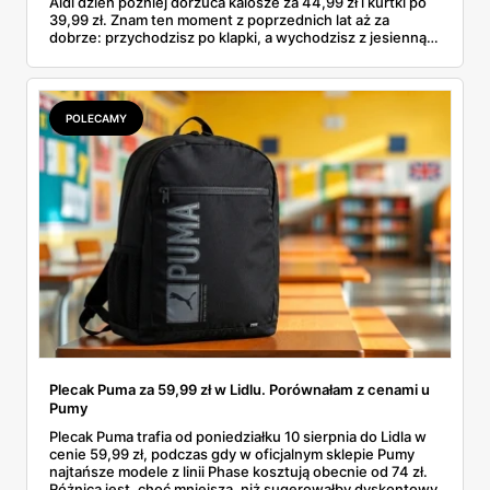
Aldi dzień później dorzuca kalosze za 44,99 zł i kurtki po
39,99 zł. Znam ten moment z poprzednich lat aż za
dobrze: przychodzisz po klapki, a wychodzisz z jesienną
garderobą dla całej rodziny. Sprawdziłam, co dokładnie
pojawi się w gazetkach w przyszłym tygodniu i czy jest
sens kupować jesień, zanim skończą się wakacje.
POLECAMY
Plecak Puma za 59,99 zł w Lidlu. Porównałam z cenami u
Pumy
Plecak Puma trafia od poniedziałku 10 sierpnia do Lidla w
cenie 59,99 zł, podczas gdy w oficjalnym sklepie Pumy
najtańsze modele z linii Phase kosztują obecnie od 74 zł.
Różnica jest, choć mniejsza, niż sugerowałby dyskontowy