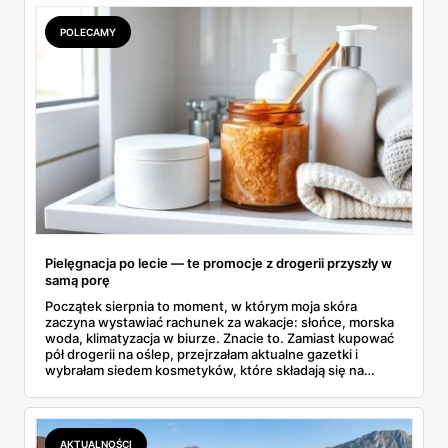
POLECAMY
Pielęgnacja po lecie — te promocje z drogerii przyszły w
samą porę
Początek sierpnia to moment, w którym moja skóra
zaczyna wystawiać rachunek za wakacje: słońce, morska
woda, klimatyzacja w biurze. Znacie to. Zamiast kupować
pół drogerii na oślep, przejrzałam aktualne gazetki i
wybrałam siedem kosmetyków, które składają się na
sensowny plan regeneracji — od peelingu za 21,95 zł po
dermokosmetyki Vichy. Wszystkie ceny sprawdziłam w
ofertach, terminy też.
AKTUALNOŚCI