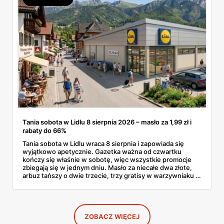
Tania sobota w Lidlu 8 sierpnia 2026 – masło za 1,99 zł i
rabaty do 66%
Tania sobota w Lidlu wraca 8 sierpnia i zapowiada się
wyjątkowo apetycznie. Gazetka ważna od czwartku
kończy się właśnie w sobotę, więc wszystkie promocje
zbiegają się w jednym dniu. Masło za niecałe dwa złote,
arbuz tańszy o dwie trzecie, trzy gratisy w warzywniaku i
jedna oferta działająca wyłącznie w sobotę. Przejrzałam
całą sobotnią gazetkę Lidla strona po stronie i wybrałam
to, co naprawdę się opłaca.
ZOBACZ WIĘCEJ