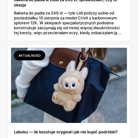
okazja
Rakieta do padla za 249 zł — tyle Lidl policzy sobie od
poniedziałku 10 sierpnia za model Crivit z karbonowym
splotem 12K. W sklepach specjalistycznych podobne
konstrukcje zaczynają się od mniej więcej dwukrotności
tej kwoty, więc przecierałam oczy, kiedy zobaczyłam ją w
gazetce między dresami a wkrętarką. Padel to dziś
najszybciej rosnący sport w Polsce: kortów przybywa
lawinowo, a chętnych jeszcze szybciej. Sprawdziłam, co
dokładnie dostajemy za te pieniądze i komu taka rakieta
AKTUALNOŚCI
faktycznie wystarczy.
Labubu — ile kosztuje oryginał i jak nie kupić podróbki?