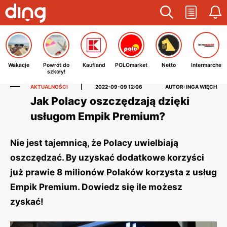
Wakacje
Powrót do
Kaufland
POLOmarket
Netto
Intermarche
szkoły!
AKTUALNOŚCI
|
2022-09-09 12:06
AUTOR: INGA WIĘCH
Jak Polacy oszczędzają dzięki
usługom Empik Premium?
Nie jest tajemnicą, że Polacy uwielbiają
oszczędzać. By uzyskać dodatkowe korzyści
już prawie 8 milionów Polaków korzysta z usług
Empik Premium. Dowiedz się ile możesz
zyskać!