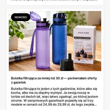
aktualne promocje AGD i RTV — poniżej wszystko, co
znalazłam, z cenami i terminami.
NOWOŚCI
Butelka filtrująca za mniej niż 30 zł — porównałam oferty
z gazetek
Butelka filtrująca to jeden z tych gadżetów, które albo się
kocha, albo ma za zbędny wymysł. Ja swoją noszę w
torbie od dwóch lat, więc łatwo zgadnąć, po której jestem
stronie. W sierpniowych gazetkach pojawiły się aż trzy
modele w cenach od 24,99 do 29,99 zł, do tego zwykła
butelka za 14,99 zł dla nieprzekonanych. Sprawdziłam