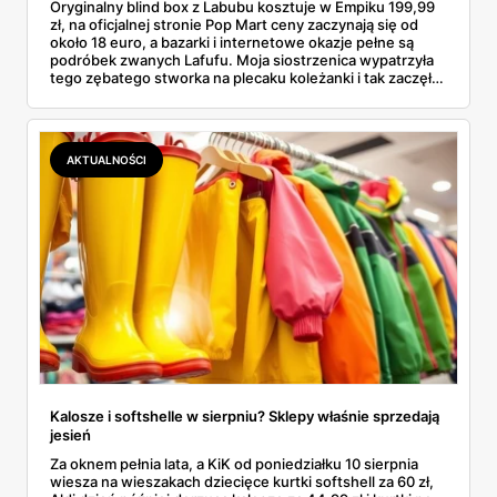
Oryginalny blind box z Labubu kosztuje w Empiku 199,99
zł, na oficjalnej stronie Pop Mart ceny zaczynają się od
około 18 euro, a bazarki i internetowe okazje pełne są
podróbek zwanych Lafufu. Moja siostrzenica wypatrzyła
tego zębatego stworka na plecaku koleżanki i tak zaczęło
się rodzinne śledztwo: co to właściwie jest, ile naprawdę
kosztuje i po czym poznać, że sprzedawca nie wciska nam
podróbki. Spisałam wszystko, czego się dowiedziałam —
łącznie z jedną wpadką, o której za chwilę.
AKTUALNOŚCI
Kalosze i softshelle w sierpniu? Sklepy właśnie sprzedają
jesień
Za oknem pełnia lata, a KiK od poniedziałku 10 sierpnia
wiesza na wieszakach dziecięce kurtki softshell za 60 zł,