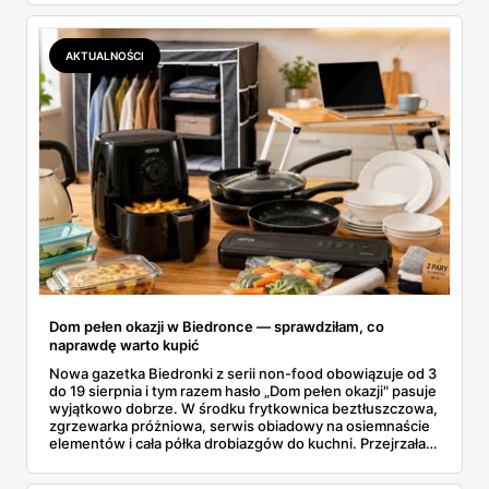
wszystkie oferty i policzyłam, kiedy taki zakup faktycznie
się opłaca.
AKTUALNOŚCI
Dom pełen okazji w Biedronce — sprawdziłam, co
naprawdę warto kupić
Nowa gazetka Biedronki z serii non-food obowiązuje od 3
do 19 sierpnia i tym razem hasło „Dom pełen okazji" pasuje
wyjątkowo dobrze. W środku frytkownica beztłuszczowa,
zgrzewarka próżniowa, serwis obiadowy na osiemnaście
elementów i cała półka drobiazgów do kuchni. Przejrzałam
wszystkie strony i wybrałam to, po co sama ustawiłabym
się przy półce z samego rana.