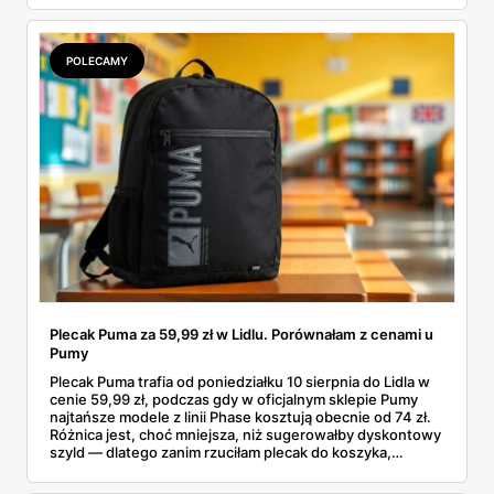
pojawi się w gazetkach w przyszłym tygodniu i czy jest
sens kupować jesień, zanim skończą się wakacje.
POLECAMY
Plecak Puma za 59,99 zł w Lidlu. Porównałam z cenami u
Pumy
Plecak Puma trafia od poniedziałku 10 sierpnia do Lidla w
cenie 59,99 zł, podczas gdy w oficjalnym sklepie Pumy
najtańsze modele z linii Phase kosztują obecnie od 74 zł.
Różnica jest, choć mniejsza, niż sugerowałby dyskontowy
szyld — dlatego zanim rzuciłam plecak do koszyka,
rozłożyłam ceny na czynniki pierwsze. Poniżej cała
rozpiska: co dokładnie sprzedaje Lidl, ile kosztują