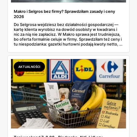
Makro i Selgros bez firmy? Sprawdziłam zasady i ceny
2026
Do Selgrosa wejdziesz bez działalności gospodarczej —
kartę klienta wyrobisz na dowód osobisty w kwadrans i
nic za nią nie zapłacisz. W Makro sprawa jest trudniejsza,
bo oferta formalnie celuje w firmy. Sprawdziłam też ceny i
tu niespodzianka: gazetki hurtowni podają kwoty netto, a
przy kasie doliczany jest VAT. Co więcej, hurt wcale nie
zawsze wygrywa — ta sama kawa ziarnista kosztuje w
Makro ponad dwa razy więcej niż w weekendowej
promocji dyskontu.
AKTUALNOŚCI