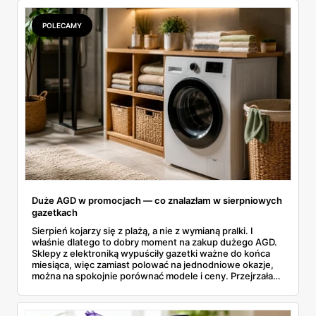
odpowiedniki u producenta i komu ten zakup naprawdę
się opłaci.
POLECAMY
Duże AGD w promocjach — co znalazłam w sierpniowych
gazetkach
Sierpień kojarzy się z plażą, a nie z wymianą pralki. I
właśnie dlatego to dobry moment na zakup dużego AGD.
Sklepy z elektroniką wypuściły gazetki ważne do końca
miesiąca, więc zamiast polować na jednodniowe okazje,
można na spokojnie porównać modele i ceny. Przejrzałam
aktualne promocje AGD i RTV — poniżej wszystko, co
znalazłam, z cenami i terminami.