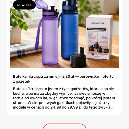
NOWOŚCI
Butelka filtrująca za mniej niż 30 zł — porównałam oferty
z gazetek
Butelka filtrująca to jeden z tych gadżetów, które albo się
kocha, albo ma za zbędny wymysł. Ja swoją noszę w
torbie od dwóch lat, więc łatwo zgadnąć, po której jestem
stronie. W sierpniowych gazetkach pojawiły się aż trzy
modele w cenach od 24,99 do 29,99 zł, do tego zwykła
butelka za 14,99 zł dla nieprzekonanych. Sprawdziłam
wszystkie oferty i policzyłam, kiedy taki zakup faktycznie
się opłaca.