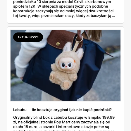
poniedziałku 10 sierpnia za model Crivit z karbonowym
splotem 12K. W sklepach specjalistycznych podobne
konstrukcje zaczynają się od mniej więcej dwukrotności
tej kwoty, więc przecierałam oczy, kiedy zobaczyłam ją w
gazetce między dresami a wkrętarką. Padel to dziś
najszybciej rosnący sport w Polsce: kortów przybywa
lawinowo, a chętnych jeszcze szybciej. Sprawdziłam, co
dokładnie dostajemy za te pieniądze i komu taka rakieta
AKTUALNOŚCI
faktycznie wystarczy.
Labubu — ile kosztuje oryginał i jak nie kupić podróbki?
Oryginalny blind box z Labubu kosztuje w Empiku 199,99
zł, na oficjalnej stronie Pop Mart ceny zaczynają się od
około 18 euro, a bazarki i internetowe okazje pełne są