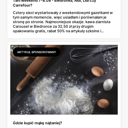
Tani weekend 7-8.08 - Biedronka, Aldi, Lidl czy
Carrefour?
Cztery sieci wystartowały z weekendowymi gazetkami w
tym samym momencie, więc usiadłam i porównałam je
stronę po stronie. Najmocniejsze okazje: kawa ziarnista
Carousel w Biedronce za 32,50 zł przy drugim
opakowaniu gratis, rabat 50% na artykuły szkolne i
przemysłowe przy zakupie trzech sztuk oraz banany po
2,99 zł za kilogram, ale wyłącznie w sobotę z aplikacją. Aldi
odpowiada masłem za 2,99 zł. Werdykt w skrócie:
najwięcej wyciśniesz z Biedronki, po świeże warzywa jedź
ARTYKUŁ SPONSOROWANY
do Aldi.
Gdzie kupić mąkę najtaniej?