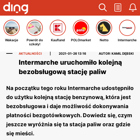
Wakacje
Powrót do
Kaufland
POLOmarket
Netto
Intermarche
szkoły!
AKTUALNOŚCI
|
2021-01-26 13:16
AUTOR: KAMIL DĘBSKI
Intermarche uruchomiło kolejną
bezobsługową stację paliw
Na początku tego roku Intermarche udostępniło
do użytku kolejną stację benzynową, która jest
bezobsługowa i daje możliwość dokonywania
płatności bezgotówkowych. Dowiedz się, czym
jeszcze wyróżnia się ta stacja paliw oraz gdzie
się mieści.