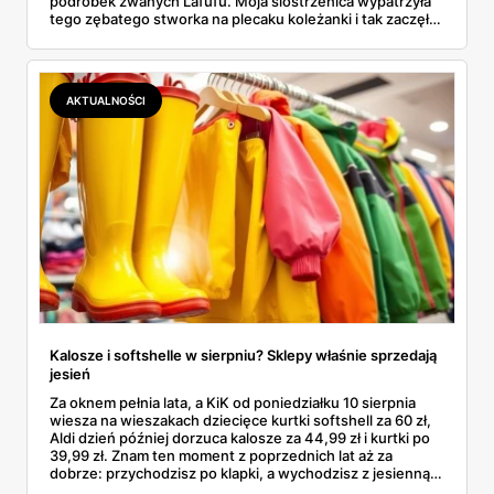
podróbek zwanych Lafufu. Moja siostrzenica wypatrzyła
tego zębatego stworka na plecaku koleżanki i tak zaczęło
się rodzinne śledztwo: co to właściwie jest, ile naprawdę
kosztuje i po czym poznać, że sprzedawca nie wciska nam
podróbki. Spisałam wszystko, czego się dowiedziałam —
łącznie z jedną wpadką, o której za chwilę.
AKTUALNOŚCI
Kalosze i softshelle w sierpniu? Sklepy właśnie sprzedają
jesień
Za oknem pełnia lata, a KiK od poniedziałku 10 sierpnia
wiesza na wieszakach dziecięce kurtki softshell za 60 zł,
Aldi dzień później dorzuca kalosze za 44,99 zł i kurtki po
39,99 zł. Znam ten moment z poprzednich lat aż za
dobrze: przychodzisz po klapki, a wychodzisz z jesienną
garderobą dla całej rodziny. Sprawdziłam, co dokładnie