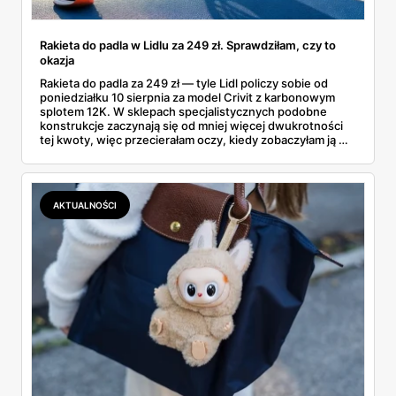
Rakieta do padla w Lidlu za 249 zł. Sprawdziłam, czy to
okazja
Rakieta do padla za 249 zł — tyle Lidl policzy sobie od
poniedziałku 10 sierpnia za model Crivit z karbonowym
splotem 12K. W sklepach specjalistycznych podobne
konstrukcje zaczynają się od mniej więcej dwukrotności
tej kwoty, więc przecierałam oczy, kiedy zobaczyłam ją w
gazetce między dresami a wkrętarką. Padel to dziś
najszybciej rosnący sport w Polsce: kortów przybywa
lawinowo, a chętnych jeszcze szybciej. Sprawdziłam, co
dokładnie dostajemy za te pieniądze i komu taka rakieta
AKTUALNOŚCI
faktycznie wystarczy.