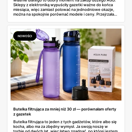
właśnie dlatego to dobry moment na zakup dużego AGD.
Sklepy z elektroniką wypuściły gazetki ważne do końca
miesiąca, więc zamiast polować na jednodniowe okazje,
można na spokojnie porównać modele i ceny. Przejrzałam
aktualne promocje AGD i RTV — poniżej wszystko, co
znalazłam, z cenami i terminami.
NOWOŚCI
Butelka filtrująca za mniej niż 30 zł — porównałam oferty
z gazetek
Butelka filtrująca to jeden z tych gadżetów, które albo się
kocha, albo ma za zbędny wymysł. Ja swoją noszę w
torbie od dwóch lat, więc łatwo zgadnąć, po której jestem