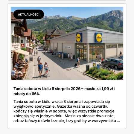
dermokosmetyki Vichy. Wszystkie ceny sprawdziłam w
ofertach, terminy też.
AKTUALNOŚCI
Tania sobota w Lidlu 8 sierpnia 2026 – masło za 1,99 zł i
rabaty do 66%
Tania sobota w Lidlu wraca 8 sierpnia i zapowiada się
wyjątkowo apetycznie. Gazetka ważna od czwartku
kończy się właśnie w sobotę, więc wszystkie promocje
zbiegają się w jednym dniu. Masło za niecałe dwa złote,
arbuz tańszy o dwie trzecie, trzy gratisy w warzywniaku i
jedna oferta działająca wyłącznie w sobotę. Przejrzałam
całą sobotnią gazetkę Lidla strona po stronie i wybrałam