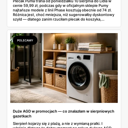
Plecak Puma trafia od poniedziałku 10 sierpnia do Lidla w
cenie 59,99 zł, podczas gdy w oficjalnym sklepie Pumy
najtańsze modele z linii Phase kosztują obecnie od 74 zł.
Różnica jest, choć mniejsza, niż sugerowałby dyskontowy
szyld — dlatego zanim rzuciłam plecak do koszyka,
rozłożyłam ceny na czynniki pierwsze. Poniżej cała
rozpiska: co dokładnie sprzedaje Lidl, ile kosztują
odpowiedniki u producenta i komu ten zakup naprawdę
się opłaci.
POLECAMY
Duże AGD w promocjach — co znalazłam w sierpniowych
gazetkach
Sierpień kojarzy się z plażą, a nie z wymianą pralki. I