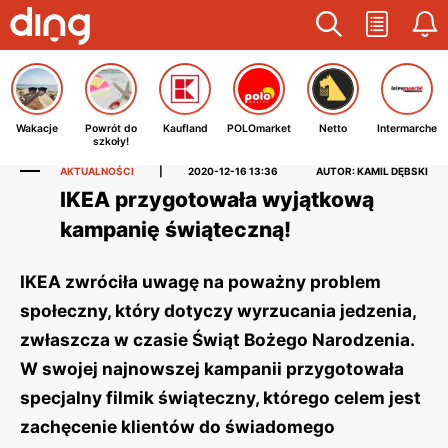
Wakacje
Powrót do
Kaufland
POLOmarket
Netto
Intermarche
szkoły!
AKTUALNOŚCI
|
2020-12-16 13:36
AUTOR: KAMIL DĘBSKI
IKEA przygotowała wyjątkową
kampanię świąteczną!
IKEA zwróciła uwagę na poważny problem
społeczny, który dotyczy wyrzucania jedzenia,
zwłaszcza w czasie Świąt Bożego Narodzenia.
W swojej najnowszej kampanii przygotowała
specjalny filmik świąteczny, którego celem jest
zachęcenie klientów do świadomego