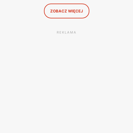
to, co naprawdę się opłaca.
ZOBACZ WIĘCEJ
REKLAMA