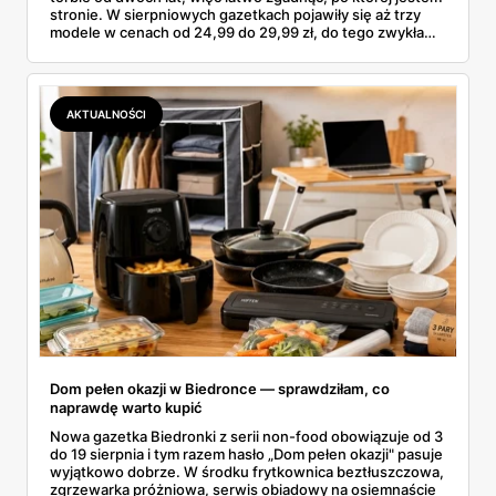
stronie. W sierpniowych gazetkach pojawiły się aż trzy
modele w cenach od 24,99 do 29,99 zł, do tego zwykła
butelka za 14,99 zł dla nieprzekonanych. Sprawdziłam
wszystkie oferty i policzyłam, kiedy taki zakup faktycznie
się opłaca.
AKTUALNOŚCI
Dom pełen okazji w Biedronce — sprawdziłam, co
naprawdę warto kupić
Nowa gazetka Biedronki z serii non-food obowiązuje od 3
do 19 sierpnia i tym razem hasło „Dom pełen okazji" pasuje
wyjątkowo dobrze. W środku frytkownica beztłuszczowa,
zgrzewarka próżniowa, serwis obiadowy na osiemnaście