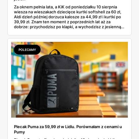
Za oknem pełnia lata, a KiK od poniedziałku 10 sierpnia
wiesza na wieszakach dziecięce kurtki softshell za 60 zł,
Aldi dzień później dorzuca kalosze za 44,99 zł i kurtki po
39,99 zł. Znam ten moment z poprzednich lat aż za
dobrze: przychodzisz po klapki, a wychodzisz z jesienną
garderobą dla całej rodziny. Sprawdziłam, co dokładnie
pojawi się w gazetkach w przyszłym tygodniu i czy jest
sens kupować jesień, zanim skończą się wakacje.
POLECAMY
Plecak Puma za 59,99 zł w Lidlu. Porównałam z cenami u
Pumy