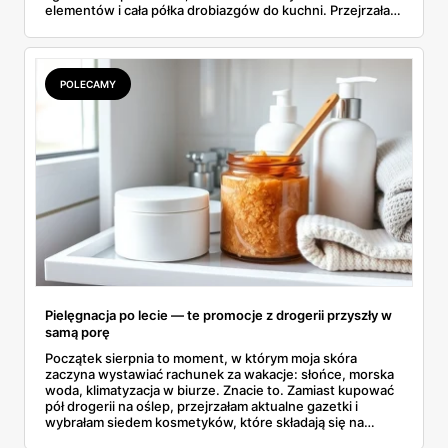
elementów i cała półka drobiazgów do kuchni. Przejrzałam
wszystkie strony i wybrałam to, po co sama ustawiłabym
się przy półce z samego rana.
POLECAMY
Pielęgnacja po lecie — te promocje z drogerii przyszły w
samą porę
Początek sierpnia to moment, w którym moja skóra
zaczyna wystawiać rachunek za wakacje: słońce, morska
woda, klimatyzacja w biurze. Znacie to. Zamiast kupować
pół drogerii na oślep, przejrzałam aktualne gazetki i
wybrałam siedem kosmetyków, które składają się na
sensowny plan regeneracji — od peelingu za 21,95 zł po