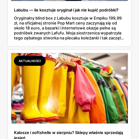
Labubu — ile kosztuje oryginał i jak nie kupić podróbki?
Oryginalny blind box z Labubu kosztuje w Empiku 199,99
zł, na oficjalnej stronie Pop Mart ceny zaczynają się od
około 18 euro, a bazarki i internetowe okazje pełne są
podróbek zwanych Lafufu. Moja siostrzenica wypatrzyła
tego zębatego stworka na plecaku koleżanki i tak zaczęło
się rodzinne śledztwo: co to właściwie jest, ile naprawdę
kosztuje i po czym poznać, że sprzedawca nie wciska nam
podróbki. Spisałam wszystko, czego się dowiedziałam —
łącznie z jedną wpadką, o której za chwilę.
AKTUALNOŚCI
Kalosze i softshelle w sierpniu? Sklepy właśnie sprzedają
jesień