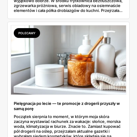
wyjątkowo dobrze. W środku frytkownica beztłuszczowa,
zgrzewarka próżniowa, serwis obiadowy na osiemnaście
elementów i cała półka drobiazgów do kuchni. Przejrzałam
wszystkie strony i wybrałam to, po co sama ustawiłabym
się przy półce z samego rana.
POLECAMY
Pielęgnacja po lecie — te promocje z drogerii przyszły w
samą porę
Początek sierpnia to moment, w którym moja skóra
zaczyna wystawiać rachunek za wakacje: słońce, morska
woda, klimatyzacja w biurze. Znacie to. Zamiast kupować
pół drogerii na oślep, przejrzałam aktualne gazetki i
wybrałam siedem kosmetyków, które składają się na