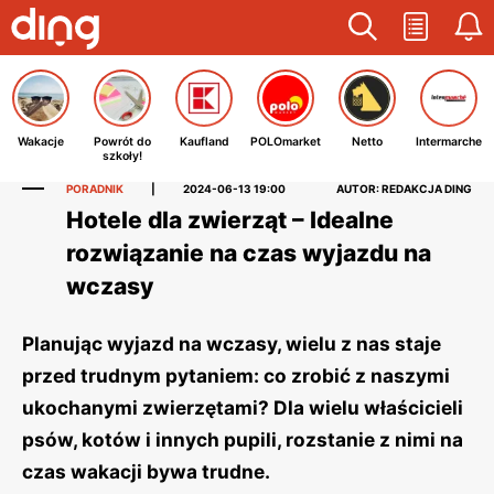
Wakacje
Powrót do
Kaufland
POLOmarket
Netto
Intermarche
szkoły!
PORADNIK
|
2024-06-13 19:00
AUTOR: REDAKCJA DING
Hotele dla zwierząt – Idealne
rozwiązanie na czas wyjazdu na
wczasy
Planując wyjazd na wczasy, wielu z nas staje
przed trudnym pytaniem: co zrobić z naszymi
ukochanymi zwierzętami? Dla wielu właścicieli
psów, kotów i innych pupili, rozstanie z nimi na
czas wakacji bywa trudne.