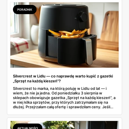
jakie kody rabatowe działają w sierpniu i które produkty
faktycznie warto włożyć do koszyka.
PORADNIK
Silvercrest w Lidlu — co naprawdę warto kupić z gazetki
„Sprzęt na każdą kieszeń"?
Silvercrest to marka, na którą poluję w Lidlu od lat — i
wiem, że nie ja jedna. Od poniedziałku 3 sierpnia w
sklepach obowiązuje gazetka „Sprzęt na każdą kieszeń", a
w niej kilka sprzętów, przy których zatrzymałam się na
dłużej. Przejrzałam całą ofertę i sprawdziłam ceny. Jeśli
zastanawiacie się, czy tegoroczny air fryer za 299 zł to
faktycznie okazja — poniżej znajdziecie odpowiedź.
Uwaga: promocja trwa tylko do 8 sierpnia.
AKTUALNOŚCI