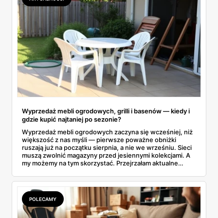
Wyprzedaż mebli ogrodowych, grilli i basenów — kiedy i
gdzie kupić najtaniej po sezonie?
Wyprzedaż mebli ogrodowych zaczyna się wcześniej, niż
większość z nas myśli — pierwsze poważne obniżki
ruszają już na początku sierpnia, a nie we wrześniu. Sieci
muszą zwolnić magazyny przed jesiennymi kolekcjami. A
my możemy na tym skorzystać. Przejrzałam aktualne
gazetki i zebrałam konkretne przeceny na krzesła, stoły,
leżaki, grille i baseny. Do tego podpowiadam, jak odróżnić
prawdziwą obniżkę od pozornej.
POLECAMY