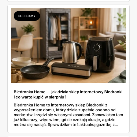
całą sobotnią gazetkę Lidla strona po stronie i wybrałam
to, co naprawdę się opłaca.
POLECAMY
Biedronka Home — jak działa sklep internetowy Biedronki
i co warto kupić w sierpniu?
Biedronka Home to internetowy sklep Biedronki z
wyposażeniem domu, który działa zupełnie osobno od
marketów i rządzi się własnymi zasadami. Zamawiałam tam
już kilka razy, więc wiem, gdzie czekają okazje, a gdzie
można się naciąć. Sprawdziłam też aktualną gazetkę z
domowymi produktami w zwykłych sklepach. Zebrałam
wszystko w jednym miejscu: jak zamawiać, ile trwa zwrot,