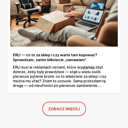
ERLI — co to za sklep i czy warto tam kupować?
Sprawdzam, zanim klikniecie „zamawiam"
ERLI kusi w reklamach cenami, które wyglądają zbyt
dobrze, żeby były prawdziwe — stąd u wielu osób
pierwsze pytanie brzmi: co to właściwie za sklep i czy
można mu ufać? Znam to uczucie. Sama przeszłam tę
drogę — od nieufności po pierwsze zamówienie.
Sprawdziłam, jak ta platforma działa, kto za nią stoi, co
mówią kupujący i co ciekawego jest tam teraz w promocji,
na początku sierpnia. Poniżej wszystko, co warto
wiedzieć przed pierwszym koszykiem.
ZOBACZ WIĘCEJ