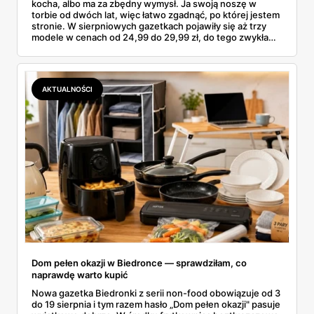
kocha, albo ma za zbędny wymysł. Ja swoją noszę w
torbie od dwóch lat, więc łatwo zgadnąć, po której jestem
stronie. W sierpniowych gazetkach pojawiły się aż trzy
modele w cenach od 24,99 do 29,99 zł, do tego zwykła
butelka za 14,99 zł dla nieprzekonanych. Sprawdziłam
wszystkie oferty i policzyłam, kiedy taki zakup faktycznie
się opłaca.
AKTUALNOŚCI
Dom pełen okazji w Biedronce — sprawdziłam, co
naprawdę warto kupić
Nowa gazetka Biedronki z serii non-food obowiązuje od 3
do 19 sierpnia i tym razem hasło „Dom pełen okazji" pasuje