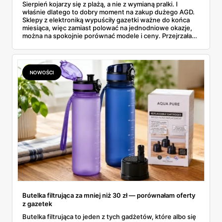
Sierpień kojarzy się z plażą, a nie z wymianą pralki. I
właśnie dlatego to dobry moment na zakup dużego AGD.
Sklepy z elektroniką wypuściły gazetki ważne do końca
miesiąca, więc zamiast polować na jednodniowe okazje,
można na spokojnie porównać modele i ceny. Przejrzałam
aktualne promocje AGD i RTV — poniżej wszystko, co
znalazłam, z cenami i terminami.
NOWOŚCI
Butelka filtrująca za mniej niż 30 zł — porównałam oferty
z gazetek
Butelka filtrująca to jeden z tych gadżetów, które albo się