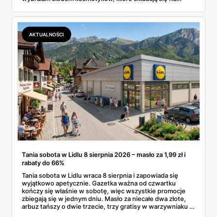
sensowny plan regeneracji — od peelingu za 21,95 zł po
dermokosmetyki Vichy. Wszystkie ceny sprawdziłam w
ofertach, terminy też.
AKTUALNOŚCI
Tania sobota w Lidlu 8 sierpnia 2026 – masło za 1,99 zł i
rabaty do 66%
Tania sobota w Lidlu wraca 8 sierpnia i zapowiada się
wyjątkowo apetycznie. Gazetka ważna od czwartku
kończy się właśnie w sobotę, więc wszystkie promocje
zbiegają się w jednym dniu. Masło za niecałe dwa złote,
arbuz tańszy o dwie trzecie, trzy gratisy w warzywniaku i
jedna oferta działająca wyłącznie w sobotę. Przejrzałam