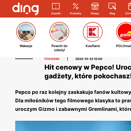
Gazetki
Produkty
Sklepy
Blog
Dni 
Wakacje
Powrót do
Kaufland
POLOmar
szkoły!
PORADNIK
|
2024-10-23 10:00
Hit cenowy w Pepco! Urocz
gadżety, które pokochasz
Pepco po raz kolejny zaskakuje fanów kultowy
Dla miłośników tego filmowego klasyka to pr
uroczym Gizmo i zabawnymi Gremlinami, które 