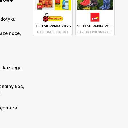
urowe
 dotyku
3
-
8 SIERPNIA 2026
5
-
11 SIERPNIA 2026
GAZETKA BIEDRONKA
GAZETKA POLOMARKET
jsze noce,
do każdego
jonalny koc,
ę
tępna za