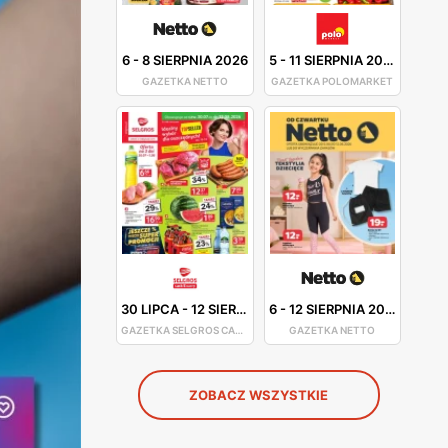
6
-
8 SIERPNIA 2026
5
-
11 SIERPNIA 2026
GAZETKA NETTO
GAZETKA POLOMARKET
30 LIPCA
-
12 SIERPNIA 2026
6
-
12 SIERPNIA 2026
GAZETKA SELGROS CASH&CARRY
GAZETKA NETTO
ZOBACZ WSZYSTKIE