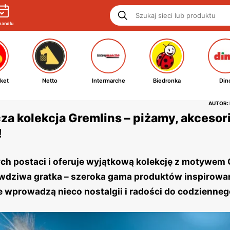
handlu
ket
Netto
Intermarche
Biedronka
Din
AUTOR:
a kolekcja Gremlins – piżamy, akcesori
!
ch postaci i oferuje wyjątkową kolekcję z motywem 
awdziwa gratka – szeroka gama produktów inspirow
wprowadzą nieco nostalgii i radości do codzienneg