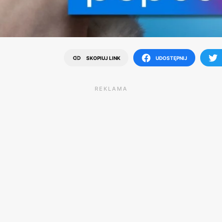
SKOPIUJ LINK
UDOSTĘPNIJ
REKLAMA