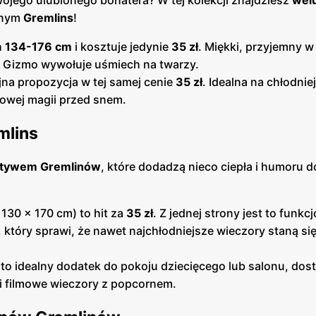
wojego ulubionego bohatera? W tej kolekcji znajdziesz
wel
jnym
Gremlins
!
h
134-176 cm
i kosztuje jedynie
35 zł
. Miękki, przyjemny w
z Gizmo wywołuje uśmiech na twarzy.
ejna propozycja w tej samej cenie
35 zł
. Idealna na chłodnie
mowej magii przed snem.
mlins
otywem Gremlinów
, które dodadzą nieco ciepła i humoru 
130 x 170 cm) to hit za
35 zł
. Z jednej strony jest to funkc
który sprawi, że nawet najchłodniejsze wieczory staną si
to idealny dodatek do pokoju dziecięcego lub salonu, dos
ni filmowe wieczory z popcornem.