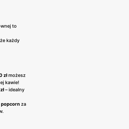
ównej to
 że każdy
0 zł
możesz
ej kawie!
zł
– idealny
 popcorn
za
w.