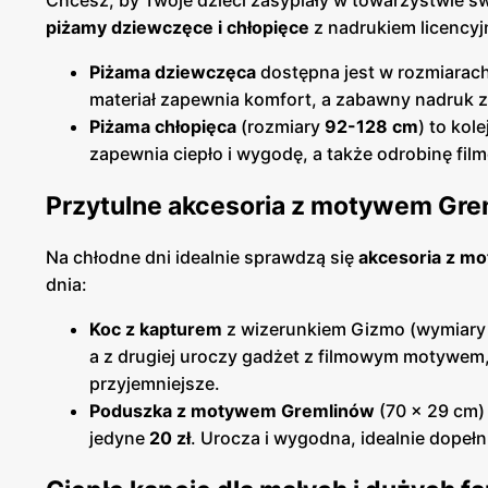
Chcesz, by Twoje dzieci zasypiały w towarzystwie s
piżamy dziewczęce i chłopięce
z nadrukiem licency
Piżama dziewczęca
dostępna jest w rozmiarac
materiał zapewnia komfort, a zabawny nadruk 
Piżama chłopięca
(rozmiary
92-128 cm
) to kol
zapewnia ciepło i wygodę, a także odrobinę fil
Przytulne akcesoria z motywem Gre
Na chłodne dni idealnie sprawdzą się
akcesoria z m
dnia:
Koc z kapturem
z wizerunkiem Gizmo (wymiary 
a z drugiej uroczy gadżet z filmowym motywem, 
przyjemniejsze.
Poduszka z motywem Gremlinów
(70 x 29 cm) 
jedyne
20 zł
. Urocza i wygodna, idealnie dopeł