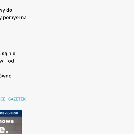
owy do
y pomysł na
s
są nie
w – od
równo