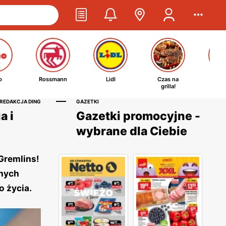
o
Rossmann
Lidl
Czas na
Ta
grilla!
kosm
 REDAKCJA DING
GAZETKI
a i
Gazetki promocyjne -
wybrane dla Ciebie
Gremlins!
anych
o życia.