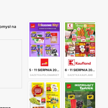
pomysł na
5
-
11 SIERPNIA 2026
6
-
11 SIERPNIA 2026
GAZETKA POLOMARKET
GAZETKA KAUFLAND