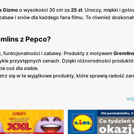
a Gizmo
o wysokości 30 cm za
25 zł
. Uroczy, miękki i got
zabaw i snów dla każdego fana filmu. To również doskonał
emlins z Pepco?
gii, funkcjonalności i zabawy. Produkty z motywem
Gremlin
zwykle przystępnych cenach. Dzięki różnorodności produktó
e coś dla siebie.
atrz się w te wyjątkowe produkty, które sprawią radość za