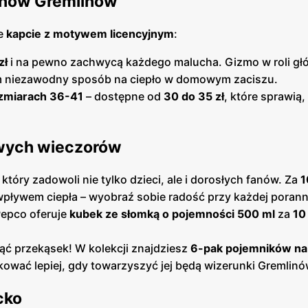
fanów Gremlinów
ze
kapcie z motywem licencyjnym
:
zł
i na pewno zachwycą każdego malucha. Gizmo w roli gł
ym niezawodny sposób na ciepło w domowym zaciszu.
ozmiarach 36-41
– dostępne od
30 do 35 zł
, które sprawią,
owych wieczorów
który zadowoli nie tylko dzieci, ale i dorosłych fanów. Za
1
wpływem ciepła – wyobraź sobie radość przy każdej porann
Pepco oferuje
kubek ze słomką o pojemności 500 ml
za
10 
ąć przekąsek! W kolekcji znajdziesz
6-pak pojemników na
ować lepiej, gdy towarzyszyć jej będą wizerunki Gremlinó
cko