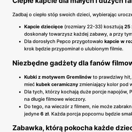
Ciepłe kapcie dla małych i dużych 
Zadbaj o ciepło stóp swoich dzieci, wybierając uroc
Kapcie dziecięce
(rozmiary 22-33) kosztują
25 
doskonały towarzysz każdej zabawy, a przy t
Dla dorosłych Pepco przygotowało
kapcie w r
krok będzie przypominał o ulubionym filmie.
Niezbędne gadżety dla fanów film
Kubki z motywem Gremlinów
to prawdziwy hit, 
mieć
kubek ceramiczny
zmieniający kolor pod 
Dla tych, którzy kochają duże porcje napojów, 
na długie filmowe wieczory.
Do tego, na wieczór z filmem, nie może zabrakn
jedyne
6 zł
. Każda porcja popcornu będzie smak
Zabawka, którą pokocha każde dzie