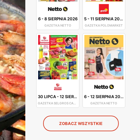
6
-
8 SIERPNIA 2026
5
-
11 SIERPNIA 2026
GAZETKA NETTO
GAZETKA POLOMARKET
30 LIPCA
-
12 SIERPNIA 2026
6
-
12 SIERPNIA 2026
GAZETKA SELGROS CASH&CARRY
GAZETKA NETTO
ZOBACZ WSZYSTKIE