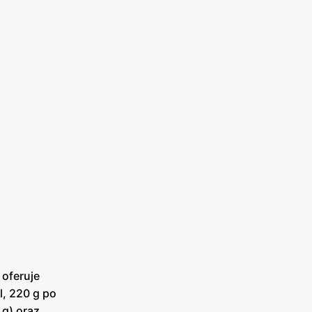
 oferuje
l, 220 g po
 g) oraz