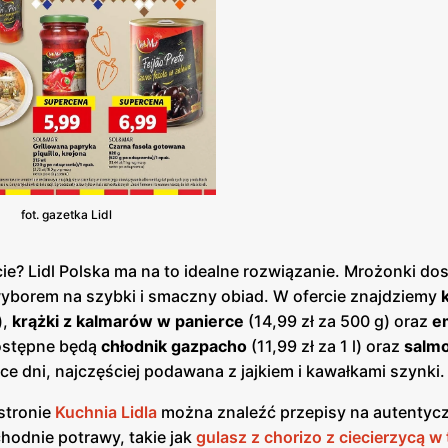
fot. gazetka Lidl
ie? Lidl Polska ma na to idealne rozwiązanie. Mrożonki do
wyborem na szybki i smaczny obiad. W ofercie znajdziemy
),
krążki z kalmarów w panierce
(14,99 zł za 500 g) oraz
e
dostępne będą
chłodnik gazpacho
(11,99 zł za 1 l) oraz
salmo
ące dni, najczęściej podawana z jajkiem i kawałkami szynki.
 stronie
Kuchnia Lidla
można znaleźć przepisy na autentyc
chodnie potrawy, takie jak
gulasz z chorizo z ciecierzycą w t