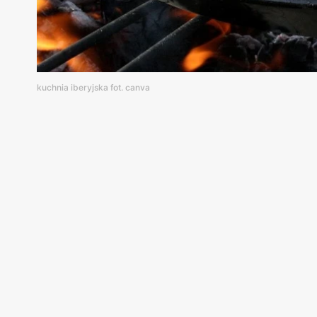
kuchnia iberyjska fot. canva