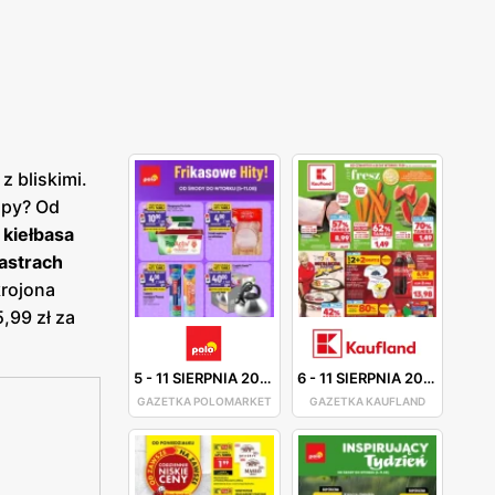
 bliskimi.
opy? Od
.
kiełbasa
lastrach
krojona
,99 zł za
5
-
11 SIERPNIA 2026
6
-
11 SIERPNIA 2026
GAZETKA POLOMARKET
GAZETKA KAUFLAND