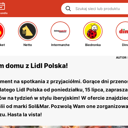
handlu
ket
Netto
Intermarche
Biedronka
Din
AUTOR:
m domu z Lidl Polska!
ment na spotkania z przyjaciółmi. Gorące dni przeno
ego Lidl Polska od poniedziałku, 15 lipca, zaprasza
na tydzień w stylu iberyjskim! W ofercie znajdzie
alii od marki Sol&Mar. Pozwolą Wam one zorganizow
. Hasta la vista!