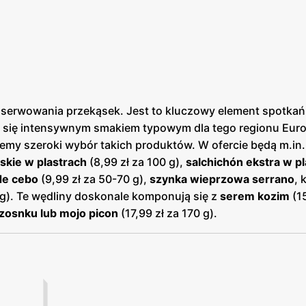
 serwowania przekąsek. Jest to kluczowy element spotkań z
ą się intensywnym smakiem typowym dla tego regionu Eur
ziemy szeroki wybór takich produktów. W ofercie będą m.in
jskie w plastrach
(8,99 zł za 100 g),
salchichón ekstra w p
 de cebo
(9,99 zł za 50-70 g),
szynka wieprzowa serrano
, 
0 g). Te wędliny doskonale komponują się z
serem kozim
(15
zosnku lub mojo picon
(17,99 zł za 170 g).