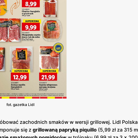
fot. gazetka Lidl
róbować zachodnich smaków w wersji grillowej. Lidl Polska
omponuje się z
grillowaną papryką piquillo
(5,99 zł za 315 m
bazie smażonych pomidorów
w trójpaku (6,99 zł za 3 x 200