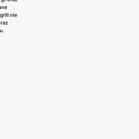
ane
rill nie
oraz
u.