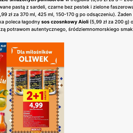
wane pastą z sardeli, czarne bez pestek i zielone faszerow
99 zł za 370 ml, 425 ml, 150-170 g po odsączeniu). Żaden g
ska poleca łagodny
sos czosnkowy Aioli
(5,99 zł za 200 g) 
dadzą potrawom autentycznego, śródziemnomorskiego smak