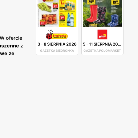
 W ofercie
3
-
8 SIERPNIA 2026
5
-
11 SIERPNIA 2026
 pszenne
z
GAZETKA BIEDRONKA
GAZETKA POLOMARKET
owe ze