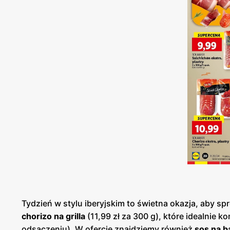
Tydzień w stylu iberyjskim to świetna okazja, aby sp
chorizo na grilla
(11,99 zł za 300 g), które idealnie k
odsączeniu). W ofercie znajdziemy również
sos na 