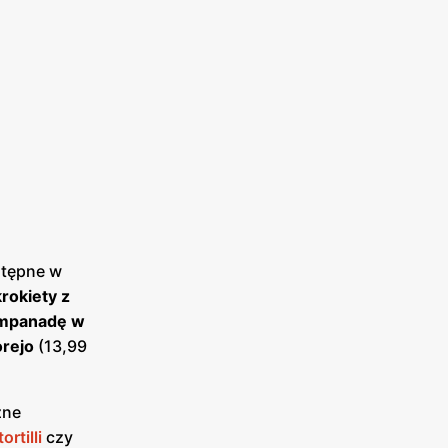
stępne w
krokiety z
mpanadę w
rejo
(13,99
zne
ortilli
czy