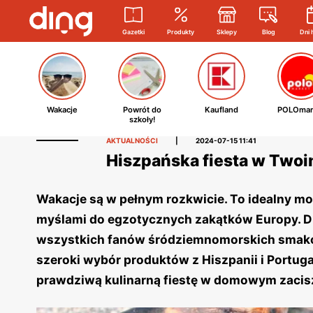
Gazetki
Produkty
Sklepy
Blog
Dni 
Wakacje
Powrót do
Kaufland
POLOmar
szkoły!
AKTUALNOŚCI
|
2024-07-15 11:41
Hiszpańska fiesta w Twoi
Wakacje są w pełnym rozkwicie. To idealny mo
myślami do egzotycznych zakątków Europy. Dlat
wszystkich fanów śródziemnomorskich smaków 
szeroki wybór produktów z Hiszpanii i Portug
prawdziwą kulinarną fiestę w domowym zaciszu