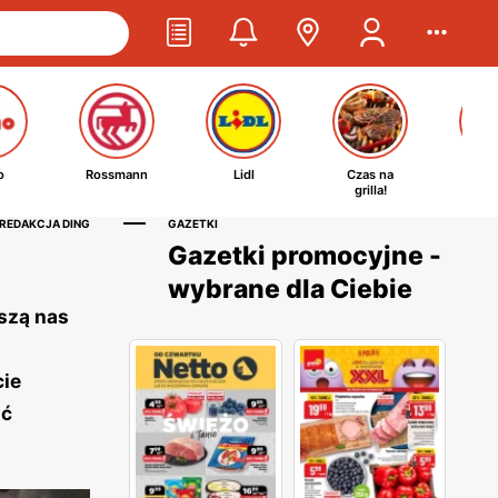
o
Rossmann
Lidl
Czas na
Ta
grilla!
kosm
 REDAKCJA DING
GAZETKI
Gazetki promocyjne -
wybrane dla Ciebie
szą nas
cie
ać