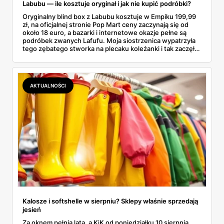
Labubu — ile kosztuje oryginał i jak nie kupić podróbki?
Oryginalny blind box z Labubu kosztuje w Empiku 199,99
zł, na oficjalnej stronie Pop Mart ceny zaczynają się od
około 18 euro, a bazarki i internetowe okazje pełne są
podróbek zwanych Lafufu. Moja siostrzenica wypatrzyła
tego zębatego stworka na plecaku koleżanki i tak zaczęło
się rodzinne śledztwo: co to właściwie jest, ile naprawdę
kosztuje i po czym poznać, że sprzedawca nie wciska nam
podróbki. Spisałam wszystko, czego się dowiedziałam —
łącznie z jedną wpadką, o której za chwilę.
AKTUALNOŚCI
Kalosze i softshelle w sierpniu? Sklepy właśnie sprzedają
jesień
Za oknem pełnia lata, a KiK od poniedziałku 10 sierpnia