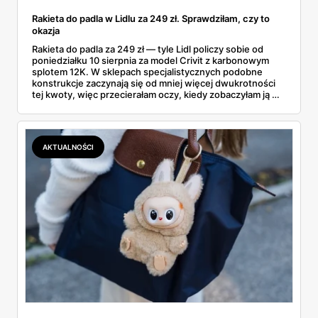
Rakieta do padla w Lidlu za 249 zł. Sprawdziłam, czy to
okazja
Rakieta do padla za 249 zł — tyle Lidl policzy sobie od
poniedziałku 10 sierpnia za model Crivit z karbonowym
splotem 12K. W sklepach specjalistycznych podobne
konstrukcje zaczynają się od mniej więcej dwukrotności
tej kwoty, więc przecierałam oczy, kiedy zobaczyłam ją w
gazetce między dresami a wkrętarką. Padel to dziś
najszybciej rosnący sport w Polsce: kortów przybywa
lawinowo, a chętnych jeszcze szybciej. Sprawdziłam, co
dokładnie dostajemy za te pieniądze i komu taka rakieta
AKTUALNOŚCI
faktycznie wystarczy.