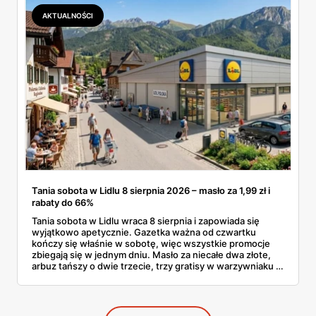
AKTUALNOŚCI
Tania sobota w Lidlu 8 sierpnia 2026 – masło za 1,99 zł i
rabaty do 66%
Tania sobota w Lidlu wraca 8 sierpnia i zapowiada się
wyjątkowo apetycznie. Gazetka ważna od czwartku
kończy się właśnie w sobotę, więc wszystkie promocje
zbiegają się w jednym dniu. Masło za niecałe dwa złote,
arbuz tańszy o dwie trzecie, trzy gratisy w warzywniaku i
jedna oferta działająca wyłącznie w sobotę. Przejrzałam
całą sobotnią gazetkę Lidla strona po stronie i wybrałam
to, co naprawdę się opłaca.