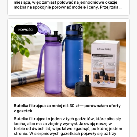
miesiąca, więc zamiast polować na jednodniowe okazje,
można na spokojnie porównać modele i ceny. Przejrzałam
aktualne promocje AGD i RTV — poniżej wszystko, co
znalazłam, z cenami i terminami.
NOWOŚCI
Butelka filtrująca za mniej niż 30 zł — porównałam oferty
z gazetek
Butelka filtrująca to jeden z tych gadżetów, które albo się
kocha, albo ma za zbędny wymysł. Ja swoją noszę w
torbie od dwóch lat, więc łatwo zgadnąć, po której jestem
stronie. W sierpniowych gazetkach pojawiły się aż trzy