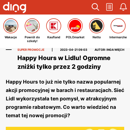
Wakacje
Powrót do
Kaufland
POLOmarket
Netto
Intermarche
szkoły!
SUPER PROMOCJE
|
2023-04-21 09:03
AUTOR: INGA WIĘCH
Happy Hours w Lidlu! Ogromne
zniżki tylko przez 2 godziny
Happy Hours to już nie tylko nazwa popularnej
akcji promocyjnej w barach i restauracjach. Sieć
Lidl wykorzystała ten pomysł, w atrakcyjnym
programie rabatowym. Co warto wiedzieć na
temat tej nowej promocji?