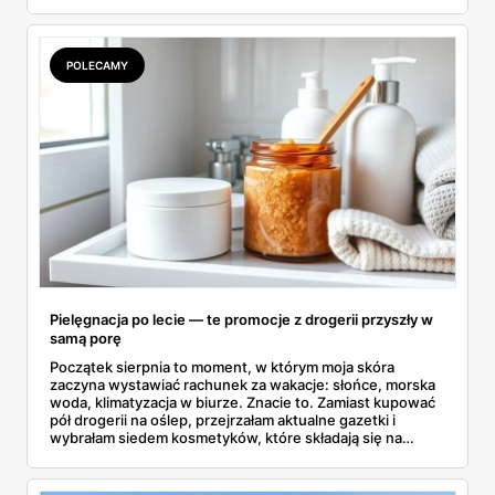
wszystkie strony i wybrałam to, po co sama ustawiłabym
się przy półce z samego rana.
POLECAMY
Pielęgnacja po lecie — te promocje z drogerii przyszły w
samą porę
Początek sierpnia to moment, w którym moja skóra
zaczyna wystawiać rachunek za wakacje: słońce, morska
woda, klimatyzacja w biurze. Znacie to. Zamiast kupować
pół drogerii na oślep, przejrzałam aktualne gazetki i
wybrałam siedem kosmetyków, które składają się na
sensowny plan regeneracji — od peelingu za 21,95 zł po
dermokosmetyki Vichy. Wszystkie ceny sprawdziłam w
ofertach, terminy też.