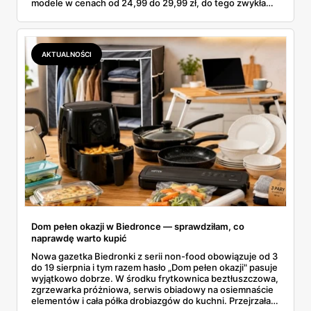
modele w cenach od 24,99 do 29,99 zł, do tego zwykła
butelka za 14,99 zł dla nieprzekonanych. Sprawdziłam
wszystkie oferty i policzyłam, kiedy taki zakup faktycznie
się opłaca.
AKTUALNOŚCI
Dom pełen okazji w Biedronce — sprawdziłam, co
naprawdę warto kupić
Nowa gazetka Biedronki z serii non-food obowiązuje od 3
do 19 sierpnia i tym razem hasło „Dom pełen okazji" pasuje
wyjątkowo dobrze. W środku frytkownica beztłuszczowa,
zgrzewarka próżniowa, serwis obiadowy na osiemnaście
elementów i cała półka drobiazgów do kuchni. Przejrzałam