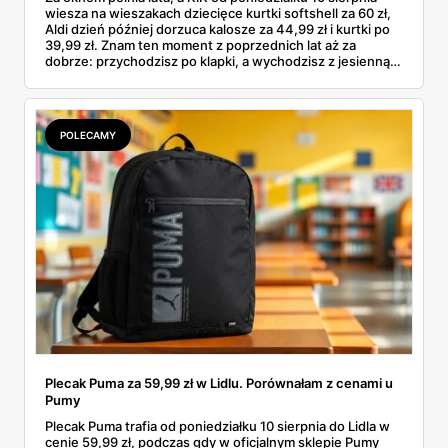
wiesza na wieszakach dziecięce kurtki softshell za 60 zł,
Aldi dzień później dorzuca kalosze za 44,99 zł i kurtki po
39,99 zł. Znam ten moment z poprzednich lat aż za
dobrze: przychodzisz po klapki, a wychodzisz z jesienną
garderobą dla całej rodziny. Sprawdziłam, co dokładnie
pojawi się w gazetkach w przyszłym tygodniu i czy jest
sens kupować jesień, zanim skończą się wakacje.
POLECAMY
Plecak Puma za 59,99 zł w Lidlu. Porównałam z cenami u
Pumy
Plecak Puma trafia od poniedziałku 10 sierpnia do Lidla w
cenie 59,99 zł, podczas gdy w oficjalnym sklepie Pumy