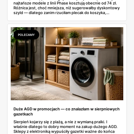
najtańsze modele z linii Phase kosztują obecnie od 74 zł.
Różnica jest, choć mniejsza, niż sugerowałby dyskontowy
szyld — dlatego zanim rzuciłam plecak do koszyka,
rozłożyłam ceny na czynniki pierwsze. Poniżej cała
rozpiska: co dokładnie sprzedaje Lidl, ile kosztują
odpowiedniki u producenta i komu ten zakup naprawdę
się opłaci.
POLECAMY
Duże AGD w promocjach — co znalazłam w sierpniowych
gazetkach
Sierpień kojarzy się z plażą, a nie z wymianą pralki. I
właśnie dlatego to dobry moment na zakup dużego AGD.
Sklepy z elektroniką wypuściły gazetki ważne do końca