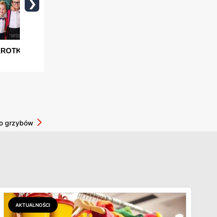
o grzybów
AKTUALNOŚCI