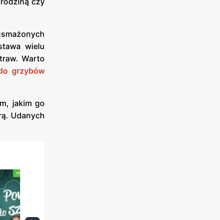
 rodziną czy
 usmażonych
stawa wielu
traw. Warto
 do grzybów
im, jakim go
urą. Udanych