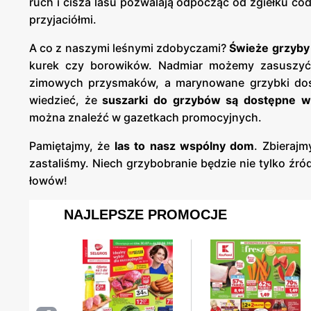
ruch i cisza lasu pozwalają odpocząć od zgiełku co
przyjaciółmi.
A co z naszymi leśnymi zdobyczami?
Świeże grzyby 
kurek czy borowików. Nadmiar możemy zasuszyć
zimowych przysmaków, a marynowane grzybki dos
wiedzieć, że
suszarki do grzybów są dostępne w
można znaleźć w gazetkach promocyjnych.
Pamiętajmy, że
las to nasz wspólny dom
. Zbierajm
zastaliśmy. Niech grzybobranie będzie nie tylko źr
łowów!