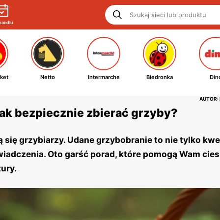
handlu
ket
Netto
Intermarche
Biedronka
Din
AUTOR:
jak bezpiecznie zbierać grzyby?
ą się grzybiarzy. Udane grzybobranie to nie tylko kwe
wiadczenia. Oto garść porad, które pomogą Wam cies
ury.