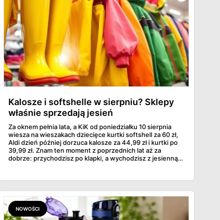
Kalosze i softshelle w sierpniu? Sklepy
właśnie sprzedają jesień
Za oknem pełnia lata, a KiK od poniedziałku 10 sierpnia
wiesza na wieszakach dziecięce kurtki softshell za 60 zł,
Aldi dzień później dorzuca kalosze za 44,99 zł i kurtki po
39,99 zł. Znam ten moment z poprzednich lat aż za
dobrze: przychodzisz po klapki, a wychodzisz z jesienną
garderobą dla całej rodziny. Sprawdziłam, co dokładnie
pojawi się w gazetkach w przyszłym tygodniu i czy jest
sens kupować jesień, zanim skończą się wakacje.
NOWOŚCI