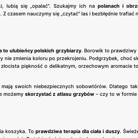
i, lubią się „opalać". Szukajmy ich na
polanach i obrz
. Z czasem nauczymy się „czytać" las i bezbłędnie trafiać
 to ulubieńcy polskich grzybiarzy
. Borowik to prawdziwy k
 nie zmienia koloru po przekrojeniu. Podgrzybek, choć s
złocista piękność o delikatnym, orzechowym aromacie t
i mają swoich niebezpiecznych sobowtórów. Dlatego tak
sze możemy
skorzystać z atlasu grzybów
– czy to w formie
nia koszyka. To
prawdziwa terapia dla ciała i duszy
. Śwież