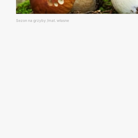
Sezon na grzyby /mat. własne