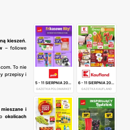
sną kieszeń
.
w
– foliowe
ńcom. To nie
y przepisy i
5
-
11 SIERPNIA 2026
6
-
11 SIERPNIA 2026
GAZETKA POLOMARKET
GAZETKA KAUFLAND
 mieszane i
 o
okolicach