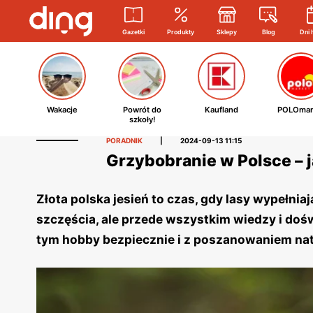
Gazetki
Produkty
Sklepy
Blog
Dni 
Wakacje
Powrót do
Kaufland
POLOmar
szkoły!
PORADNIK
|
2024-09-13 11:15
Grzybobranie w Polsce – 
Złota polska jesień to czas, gdy lasy wypełniaj
szczęścia, ale przede wszystkim wiedzy i doś
tym hobby bezpiecznie i z poszanowaniem nat