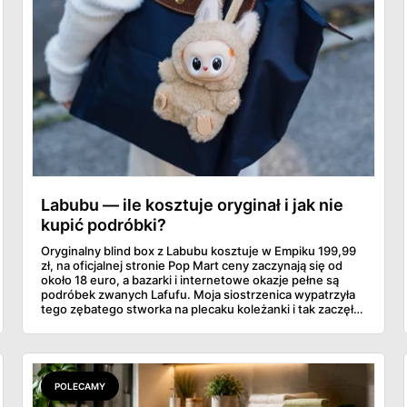
Labubu — ile kosztuje oryginał i jak nie
kupić podróbki?
Oryginalny blind box z Labubu kosztuje w Empiku 199,99
zł, na oficjalnej stronie Pop Mart ceny zaczynają się od
około 18 euro, a bazarki i internetowe okazje pełne są
podróbek zwanych Lafufu. Moja siostrzenica wypatrzyła
tego zębatego stworka na plecaku koleżanki i tak zaczęło
się rodzinne śledztwo: co to właściwie jest, ile naprawdę
kosztuje i po czym poznać, że sprzedawca nie wciska nam
podróbki. Spisałam wszystko, czego się dowiedziałam —
łącznie z jedną wpadką, o której za chwilę.
POLECAMY