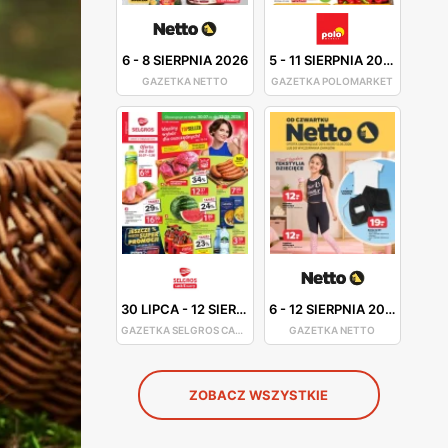
6
-
8 SIERPNIA 2026
5
-
11 SIERPNIA 2026
GAZETKA NETTO
GAZETKA POLOMARKET
30 LIPCA
-
12 SIERPNIA 2026
6
-
12 SIERPNIA 2026
GAZETKA SELGROS CASH&CARRY
GAZETKA NETTO
ZOBACZ WSZYSTKIE