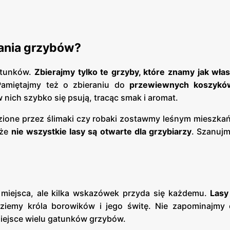
rania grzybów?
atunków.
Zbierajmy tylko te grzyby, które znamy jak wła
 Pamiętajmy też o zbieraniu do
przewiewnych koszykó
nich szybko się psują, tracąc smak i aromat.
yzione przez ślimaki czy robaki zostawmy leśnym mieszka
 że
nie wszystkie lasy są otwarte dla grzybiarzy
. Szanujm
miejsca, ale kilka wskazówek przyda się każdemu.
Lasy
dziemy króla borowików i jego świtę. Nie zapominajmy
miejsce wielu gatunków grzybów.