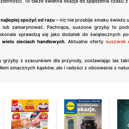
dzienności. To także świetna okazja do spędzenia czasu z
najlepiej spożyć od razu
– nic nie przebije smaku świeżo
 lub zamarynować. Pachnące, suszone grzyby to pod
konale sprawdzą się jako dodatek do świątecznych po
 wielu sieciach handlowych
. Aktualne oferty
suszarek
y grzyby z szacunkiem dla przyrody, zostawiając las tak
ódłem smacznych kąsków, ale i radości z obcowania z nat