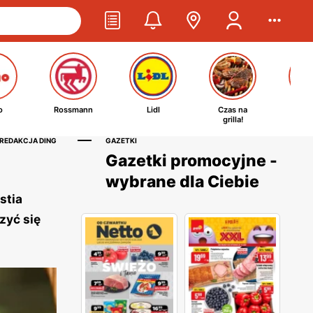
o
Rossmann
Lidl
Czas na
Ta
grilla!
kosm
 REDAKCJA DING
GAZETKI
Gazetki promocyjne -
wybrane dla Ciebie
stia
zyć się