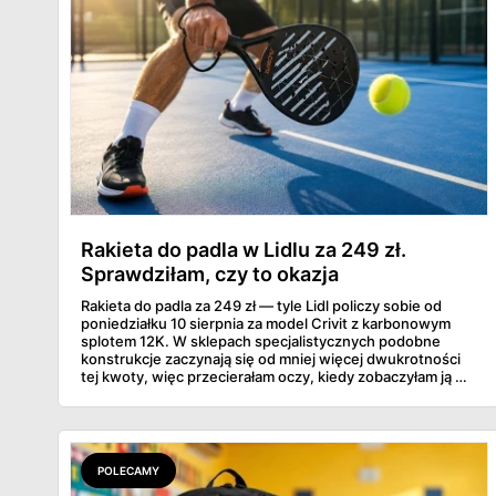
Rakieta do padla w Lidlu za 249 zł.
Sprawdziłam, czy to okazja
Rakieta do padla za 249 zł — tyle Lidl policzy sobie od
poniedziałku 10 sierpnia za model Crivit z karbonowym
splotem 12K. W sklepach specjalistycznych podobne
konstrukcje zaczynają się od mniej więcej dwukrotności
tej kwoty, więc przecierałam oczy, kiedy zobaczyłam ją w
gazetce między dresami a wkrętarką. Padel to dziś
najszybciej rosnący sport w Polsce: kortów przybywa
lawinowo, a chętnych jeszcze szybciej. Sprawdziłam, co
dokładnie dostajemy za te pieniądze i komu taka rakieta
faktycznie wystarczy.
POLECAMY