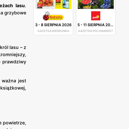
eżach lasu
.
 na grzybowe
3
-
8 SIERPNIA 2026
5
-
11 SIERPNIA 2026
GAZETKA BIEDRONKA
GAZETKA POLOMARKET
ról lasu – z
kromniejszy,
o prawdziwy
 ważna jest
 książkowej,
e powietrze,