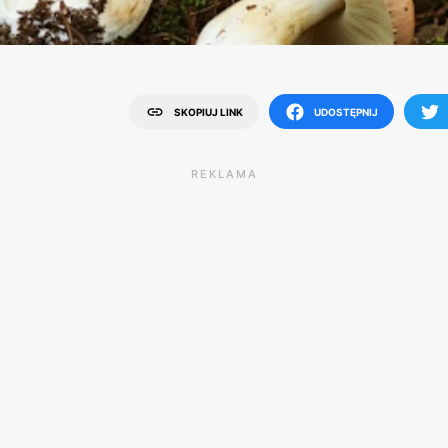
SKOPIUJ LINK
UDOSTĘPNIJ
REKLAMA