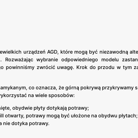
iewielkich urządzeń AGD, które mogą być niezawodną alt
h. Rozważając wybranie odpowiedniego modelu zasta
znego powinniśmy zwrócić uwagę. Krok do przodu w tym za
m zamykanym, co oznacza, że górną pokrywą przykrywamy
wykorzystać na wiele sposobów:
ięte, obydwie płyty dotykają potrawy;
rill otwarty, potrawy mogą być ułożone na obydwu płytach;
yta nie dotyka potrawy.