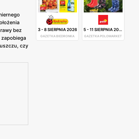
miernego
ołożenia
3
-
8 SIERPNIA 2026
5
-
11 SIERPNIA 2026
trawy bez
GAZETKA BIEDRONKA
GAZETKA POLOMARKET
o zapobiega
łuszczu, czy