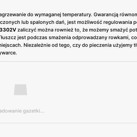
nagrzewanie do wymaganej temperatury. Gwarancją równo
eczonych lub spalonych dań, jest możliwość regulowania p
B3302V
zaliczyć można rownież to, że możemy smażyć po
. Tłuszcz jest podczas smażenia odprowadzany rowkami, c
iejscach. Niezależnie od tego, czy do pieczenia użyjemy t
mywarce.
adowanie gazetki...