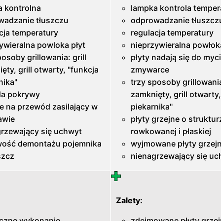
a kontrolna
lampka kontrola temper
wadzanie tłuszczu
odprowadzanie tłuszcz
cja temperatury
regulacja temperatury
ywieralna powloka płyt
nieprzywieralna powłok
posoby grillowania: grill
płyty nadają się do myc
ęty, grill otwarty, "funkcja
zmywarce
nika"
trzy sposoby grillowania:
da pokrywy
zamknięty, grill otwarty
e na przewód zasilający w
piekarnika"
awie
płyty grzejne o struktur
grzewający się uchwyt
rowkowanej i płaskiej
wość demontażu pojemnika
wyjmowane płyty grzej
szcz
nienagrzewający się uc
Zalety:
yczne wykonanie
zdejmowane płyty grzej