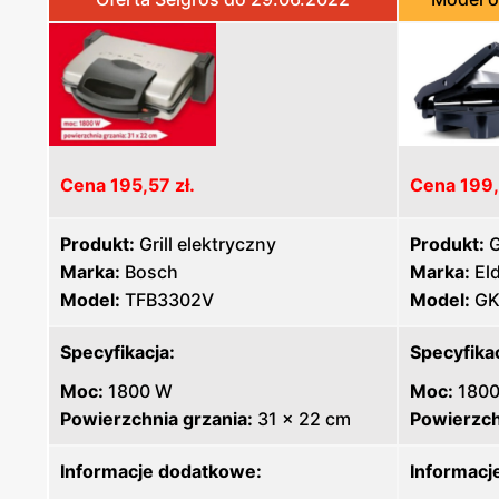
Cena 195,57 zł.
Cena 199,
Produkt:
Grill elektryczny
Produkt:
G
Marka:
Bosch
Marka:
El
Model:
TFB3302V
Model:
GK
Specyfikacja:
Specyfikac
Moc:
1800 W
Moc:
180
Powierzchnia grzania:
31 x 22 cm
Powierzch
Informacje dodatkowe:
Informacj