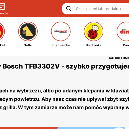
handlu
ket
Netto
Intermarche
Biedronka
Din
AUTOR: TOM
ny Bosch TFB3302V - szybko przygotuje
kach na wybrzeżu, albo po udanym klepaniu w klawiat
ieżym powietrzu. Aby nasz czas nie upływał zbyt sz
k z grilla. W tym zamiarze może nam pomóc wybrany