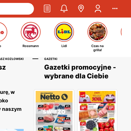
o
Rossmann
Lidl
Czas na
Ta
grilla!
kosm
ASZ KOZŁOWSKI
GAZETKI
sz
Gazetki promocyjne -
wybrane dla Ciebie
urę, w
ybko
 w naszym