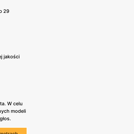
o 29
j jakości
ta. W celu
nych modeli
 głos.
metrach