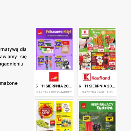
ernatywą dla
nawiamy się
gadnieniu i
 smażone
5
-
11 SIERPNIA 2026
6
-
11 SIERPNIA 2026
GAZETKA POLOMARKET
GAZETKA KAUFLAND