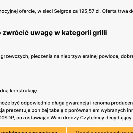
jnej ofercie, w sieci Selgros za 195,57 zł. Oferta trwa d
zwrócić uwagę w kategorii grilli
grzewczych, pieczenia na nieprzywieralnej powłoce, dobre
idną konstrukcję.
h może być odpowiednio długa gwarancja i renoma producen
ja prezentuje poniżej tabelę z porównaniem wybranych in
1800SDP, pozostawiając Wam drodzy Czytelnicy decydujący
o podobnych parametrach
Model o podobnych para