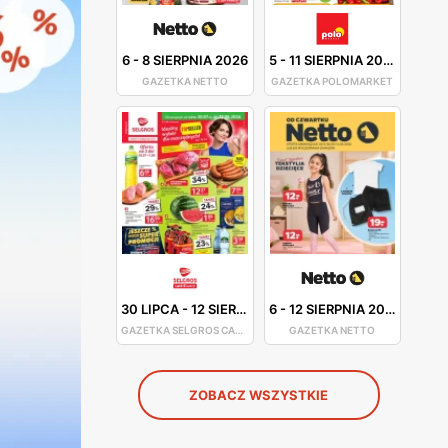
6
-
8 SIERPNIA 2026
5
-
11 SIERPNIA 2026
GAZETKA NETTO
GAZETKA POLOMARKET
30 LIPCA
-
12 SIERPNIA 2026
6
-
12 SIERPNIA 2026
GAZETKA SELGROS CASH&CARRY
GAZETKA NETTO
ZOBACZ WSZYSTKIE