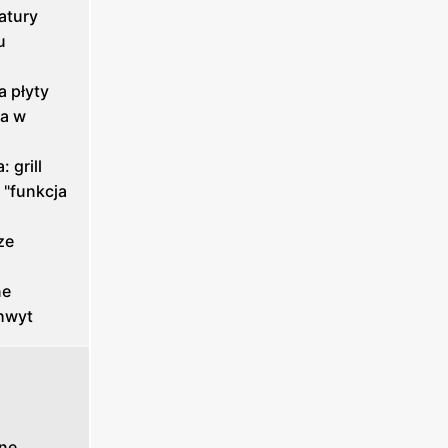
atury
u
a płyty
ia w
 grill
, "funkcja
ze
ne
hwyt
ne