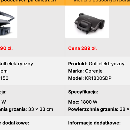
90 zł.
Cena 289 zł.
rill elektryczny
Produkt:
Grill elektryczny
dom
Marka:
Gorenje
150
Model:
KR1800SDP
ja:
Specyfikacja:
0 W
Moc:
1800 W
nia grzania:
33 x 33 cm
Powierzchnia grzania:
38 x
e dodatkowe:
Informacje dodatkowe: