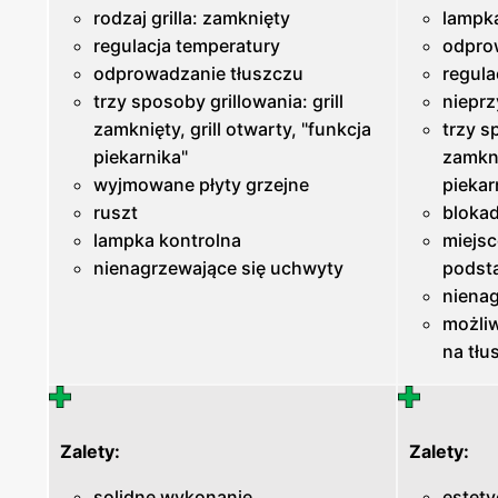
rodzaj grilla: zamknięty
lampk
regulacja temperatury
odpro
odprowadzanie tłuszczu
regula
trzy sposoby grillowania: grill
nieprz
zamknięty, grill otwarty, "funkcja
trzy s
piekarnika"
zamkni
wyjmowane płyty grzejne
piekar
ruszt
bloka
lampka kontrolna
miejsc
nienagrzewające się uchwyty
podst
niena
możli
na tłu
Zalety:
Zalety:
solidne wykonanie
estet