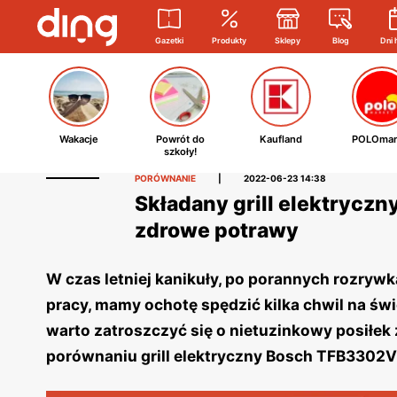
Gazetki
Produkty
Sklepy
Blog
Dni 
Wakacje
Powrót do
Kaufland
POLOmar
szkoły!
PORÓWNANIE
|
2022-06-23 14:38
Składany grill elektrycz
zdrowe potrawy
W czas letniej kanikuły, po porannych rozryw
pracy, mamy ochotę spędzić kilka chwil na św
warto zatroszczyć się o nietuzinkowy posiłe
porównaniu grill elektryczny Bosch TFB3302V