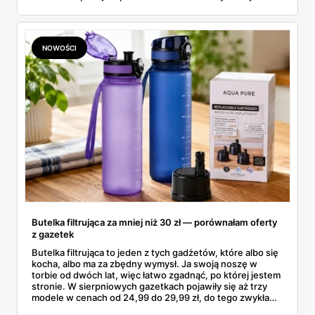
aktualne promocje AGD i RTV — poniżej wszystko, co
znalazłam, z cenami i terminami.
NOWOŚCI
Butelka filtrująca za mniej niż 30 zł — porównałam oferty
z gazetek
Butelka filtrująca to jeden z tych gadżetów, które albo się
kocha, albo ma za zbędny wymysł. Ja swoją noszę w
torbie od dwóch lat, więc łatwo zgadnąć, po której jestem
stronie. W sierpniowych gazetkach pojawiły się aż trzy
modele w cenach od 24,99 do 29,99 zł, do tego zwykła
butelka za 14,99 zł dla nieprzekonanych. Sprawdziłam