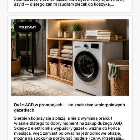
szyld — dlatego zanim rzuciłam plecak do koszyka,
rozłożyłam ceny na czynniki pierwsze. Poniżej cała
rozpiska: co dokładnie sprzedaje Lidl, ile kosztują
odpowiedniki u producenta i komu ten zakup naprawdę
się opłaci.
POLECAMY
Duże AGD w promocjach — co znalazłam w sierpniowych
gazetkach
Sierpień kojarzy się z plażą, a nie z wymianą pralki. I
właśnie dlatego to dobry moment na zakup dużego AGD.
Sklepy z elektroniką wypuściły gazetki ważne do końca
miesiąca, więc zamiast polować na jednodniowe okazje,
można na spokojnie porównać modele i ceny. Przejrzałam