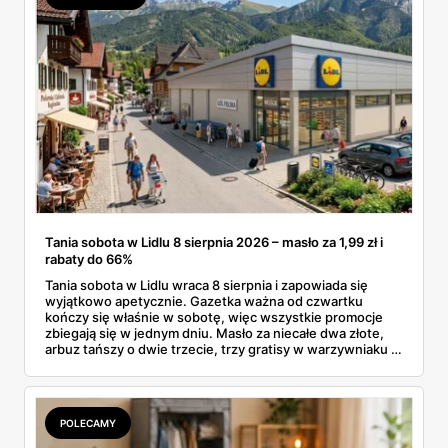
Tania sobota w Lidlu 8 sierpnia 2026 – masło za 1,99 zł i
rabaty do 66%
Tania sobota w Lidlu wraca 8 sierpnia i zapowiada się
wyjątkowo apetycznie. Gazetka ważna od czwartku
kończy się właśnie w sobotę, więc wszystkie promocje
zbiegają się w jednym dniu. Masło za niecałe dwa złote,
arbuz tańszy o dwie trzecie, trzy gratisy w warzywniaku i
jedna oferta działająca wyłącznie w sobotę. Przejrzałam
całą sobotnią gazetkę Lidla strona po stronie i wybrałam
to, co naprawdę się opłaca.
POLECAMY