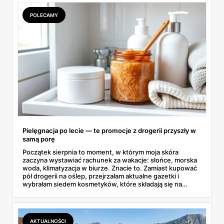
POLECAMY
Pielęgnacja po lecie — te promocje z drogerii przyszły w
samą porę
Początek sierpnia to moment, w którym moja skóra
zaczyna wystawiać rachunek za wakacje: słońce, morska
woda, klimatyzacja w biurze. Znacie to. Zamiast kupować
pół drogerii na oślep, przejrzałam aktualne gazetki i
wybrałam siedem kosmetyków, które składają się na
sensowny plan regeneracji — od peelingu za 21,95 zł po
dermokosmetyki Vichy. Wszystkie ceny sprawdziłam w
ofertach, terminy też.
AKTUALNOŚCI