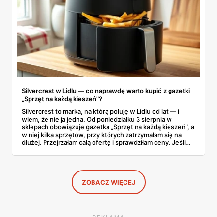
Silvercrest w Lidlu — co naprawdę warto kupić z gazetki
„Sprzęt na każdą kieszeń"?
Silvercrest to marka, na którą poluję w Lidlu od lat — i
wiem, że nie ja jedna. Od poniedziałku 3 sierpnia w
sklepach obowiązuje gazetka „Sprzęt na każdą kieszeń", a
w niej kilka sprzętów, przy których zatrzymałam się na
dłużej. Przejrzałam całą ofertę i sprawdziłam ceny. Jeśli
zastanawiacie się, czy tegoroczny air fryer za 299 zł to
faktycznie okazja — poniżej znajdziecie odpowiedź.
Uwaga: promocja trwa tylko do 8 sierpnia.
ZOBACZ WIĘCEJ