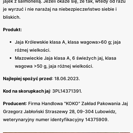
jajek z salmonellą. Jeżeli okaże się, że tak, wtedy od razu
je wyrzuć i nie narażaj na niebezpieczeństwo siebie i
bliskich.
Produkt:
Jaja Królewskie klasa A, klasa wagowa>60 g; jaja
różnej wielkości.
Mazowieckie Jaja klasa A, 6 świeżych jaj, klasa
wagowa >50 g, jaja różnej wielkości.
Najlepiej spożyć przed
: 18.06.2023.
Kod na skorupkach jaj
: 3PL14371391.
Producent
: Firma Handlowa "KOKO" Zakład Pakowania Jaj
Grzegorz Jabłoński Straszewy 28, 09-304 Lubowidz,
weterynaryjny numer identyfikacyjny 14375909.