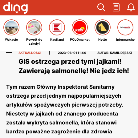
Wakacje
Powrót do
Kaufland
POLOmarket
Netto
Intermarche
szkoły!
AKTUALNOŚCI
|
2023-06-01 11:44
AUTOR: KAMIL DĘBSKI
GIS ostrzega przed tymi jajkami!
Zawierają salmonellę! Nie jedz ich!
Tym razem Główny Inspektorat Sanitarny
ostrzega przed jednym najpopularniejszych
artykułów spożywczych pierwszej potrzeby.
Niestety w jajkach od znanego producenta
została wykryta salmonella, która stanowi
bardzo poważne zagrożenie dla zdrowia