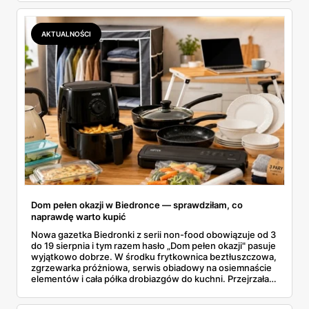
wszystkie oferty i policzyłam, kiedy taki zakup faktycznie
się opłaca.
AKTUALNOŚCI
Dom pełen okazji w Biedronce — sprawdziłam, co
naprawdę warto kupić
Nowa gazetka Biedronki z serii non-food obowiązuje od 3
do 19 sierpnia i tym razem hasło „Dom pełen okazji" pasuje
wyjątkowo dobrze. W środku frytkownica beztłuszczowa,
zgrzewarka próżniowa, serwis obiadowy na osiemnaście
elementów i cała półka drobiazgów do kuchni. Przejrzałam
wszystkie strony i wybrałam to, po co sama ustawiłabym
się przy półce z samego rana.