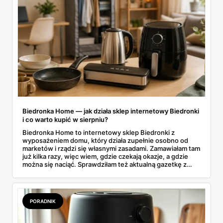
Biedronka Home — jak działa sklep internetowy Biedronki
i co warto kupić w sierpniu?
Biedronka Home to internetowy sklep Biedronki z
wyposażeniem domu, który działa zupełnie osobno od
marketów i rządzi się własnymi zasadami. Zamawiałam tam
już kilka razy, więc wiem, gdzie czekają okazje, a gdzie
można się naciąć. Sprawdziłam też aktualną gazetkę z
domowymi produktami w zwykłych sklepach. Zebrałam
wszystko w jednym miejscu: jak zamawiać, ile trwa zwrot,
jakie kody rabatowe działają w sierpniu i które produkty
faktycznie warto włożyć do koszyka.
PORADNIK