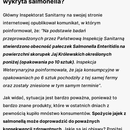
wykryta salmonella?
Główny Inspektorat Sanitarny na swojej stronie
internetowej opublikował komunikat, w którym
poinformował, że:
“Na podstawie badań
przeprowadzonych przez Państwową Inspekcję Sanitarną
stwierdzono obecność pałeczek Salmonella Enteritidis na
powierzchni skorupek Jaj Królewskich określonych
poniżej (opakowania po 10 sztuk)
. Inspekcja
Weterynaryjna poinformowała, że jaja konsumpcyjne w
opakowaniach po 6 sztuk pochodziły z tej samej fermy
oraz zostały zniesione w tym samym terminie”
.
Jak widać, sytuacja jest bardzo poważna, ponieważ to
bardzo znane produkty, które w ostatnich dniach z
pewnością kupiło mnóstwo konsumentów.
Spożycie jajek z
salmonellą może doprowadzić do poważnych
konsekwencji zdrowotnych
. Jakie są jej objawy? Poniżej