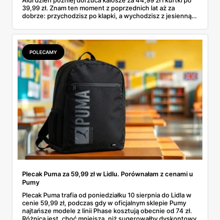
Aldi dzień później dorzuca kalosze za 44,99 zł i kurtki po
39,99 zł. Znam ten moment z poprzednich lat aż za
dobrze: przychodzisz po klapki, a wychodzisz z jesienną
garderobą dla całej rodziny. Sprawdziłam, co dokładnie
pojawi się w gazetkach w przyszłym tygodniu i czy jest
sens kupować jesień, zanim skończą się wakacje.
POLECAMY
Plecak Puma za 59,99 zł w Lidlu. Porównałam z cenami u
Pumy
Plecak Puma trafia od poniedziałku 10 sierpnia do Lidla w
cenie 59,99 zł, podczas gdy w oficjalnym sklepie Pumy
najtańsze modele z linii Phase kosztują obecnie od 74 zł.
Różnica jest, choć mniejsza, niż sugerowałby dyskontowy