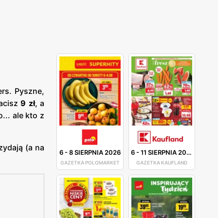
ers. Pyszne,
łacisz
9 zł
, a
.. ale kto z
zydają (a na
6
-
8 SIERPNIA 2026
6
-
11 SIERPNIA 2026
GAZETKA POLOMARKET
GAZETKA KAUFLAND