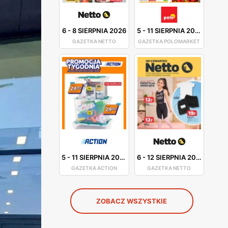
6
-
8 SIERPNIA 2026
5
-
11 SIERPNIA 2026
GAZETKA NETTO
GAZETKA POLOMARKET
5
-
11 SIERPNIA 2026
6
-
12 SIERPNIA 2026
GAZETKA ACTION
GAZETKA NETTO
ZOBACZ WSZYSTKIE