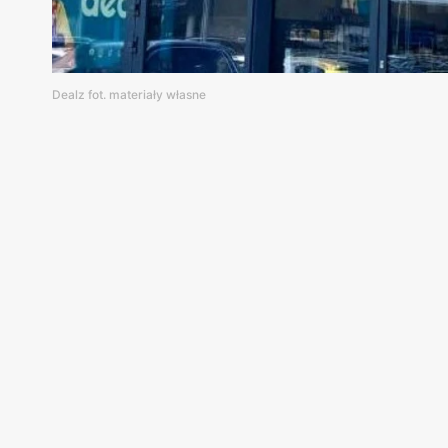
Dealz fot. materiały własne