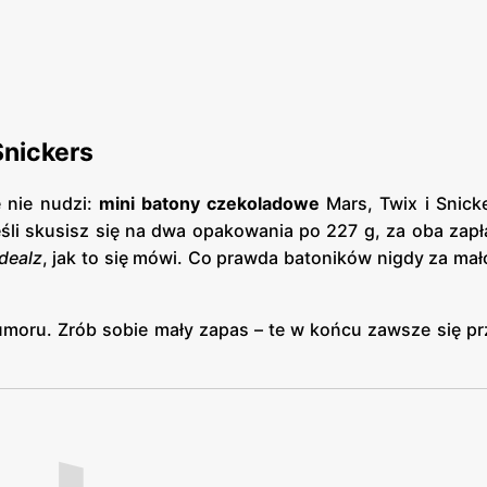
Snickers
 nie nudzi:
mini batony czekoladowe
Mars, Twix i Snick
Jeśli skusisz się na dwa opakowania po 227 g, za oba zap
dealz
, jak to się mówi. Co prawda batoników nigdy za mało.
moru. Zrób sobie mały zapas – te w końcu zawsze się pr