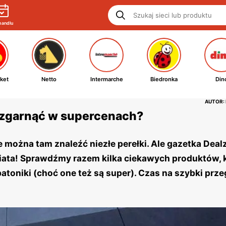
handlu
ket
Netto
Intermarche
Biedronka
Din
AUTOR:
o zgarnąć w supercenach?
e można tam znaleźć niezłe perełki. Ale gazetka Dealz
ata! Sprawdźmy razem kilka ciekawych produktów, 
batoniki (choć one też są super). Czas na szybki prze