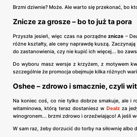
Brzmi dziwnie? Może. Ale warto się przekonać, bo kto
Znicze za grosze – bo to już ta pora
Przyszła jesień, więc czas na porządne
znicze
– Dea
różne kształty, ale ceny naprawdę kuszą. Zaczynają
do zastanowienia, czy nie kupić ich więcej... bo zaw
Do wyboru masz wersje z krzyżem, z motywem kwia
szczególnie że promocja obejmuje kilka różnych war
Oshee – zdrowo i smacznie, czyli wi
Na koniec coś, co nie tylko dobrze smakuje, ale i
witaminowa, którą teraz dostaniesz w
Dealz
za je
winogronem... brzmi zdrowo i orzeźwiająco! A jeśli w
W sam raz, żeby dorzucić do torby na siłownię albo 