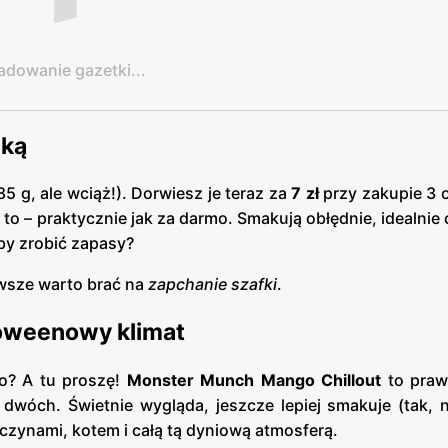
adowanie gazetki...
żką
85 g, ale wciąż!). Dorwiesz je teraz za
7 zł
przy zakupie 3 
to – praktycznie jak za darmo. Smakują obłędnie, idealnie c
eby zrobić zapasy?
awsze warto brać na
zapchanie szafki
.
loweenowy klimat
o? A tu proszę!
Monster Munch Mango Chillout
to praw
dwóch. Świetnie wygląda, jeszcze lepiej smakuje (tak, 
czynami, kotem i całą tą dyniową atmosferą.