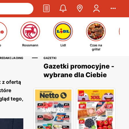
o
Rossmann
Lidl
Czas na
Ta
grilla!
kosm
 REDAKCJA DING
GAZETKI
Gazetki promocyjne -
wybrane dla Ciebie
 z ofertą
które
gląd tego,