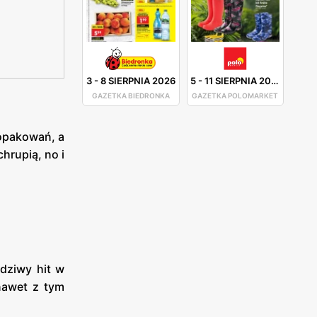
3
-
8 SIERPNIA 2026
5
-
11 SIERPNIA 2026
GAZETKA BIEDRONKA
GAZETKA POLOMARKET
opakowań, a
hrupią, no i
dziwy hit w
nawet z tym