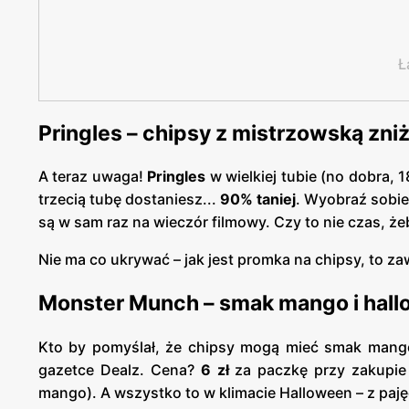
Ł
Pringles – chipsy z mistrzowską zni
A teraz uwaga!
Pringles
w wielkiej tubie (no dobra, 1
trzecią tubę dostaniesz...
90% taniej
. Wyobraź sobie 
są w sam raz na wieczór filmowy. Czy to nie czas, ż
Nie ma co ukrywać – jak jest promka na chipsy, to z
Monster Munch – smak mango i hal
Kto by pomyślał, że chipsy mogą mieć smak mang
gazetce Dealz. Cena?
6 zł
za paczkę przy zakupie 
mango). A wszystko to w klimacie Halloween – z paję