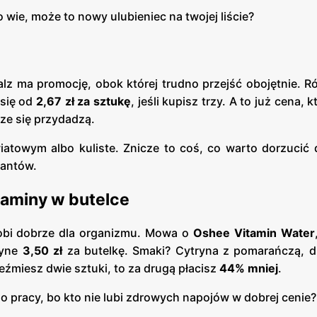
 wie, może to nowy ulubieniec na twojej liście?
lz ma promocję, obok której trudno przejść obojętnie. R
 się od
2,67 zł za sztukę
, jeśli kupisz trzy. A to już cena,
sze się przydadzą.
towym albo kuliste. Znicze to coś, co warto dorzucić 
iantów.
taminy w butelce
 robi dobrze dla organizmu. Mowa o
Oshee Vitamin Water
dyne
3,50 zł
za butelkę. Smaki? Cytryna z pomarańczą, dr
eźmiesz dwie sztuki, to za drugą płacisz
44% mniej
.
do pracy, bo kto nie lubi zdrowych napojów w dobrej cenie?