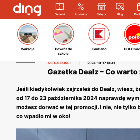
Gazetki
Produkty
Sklepy
Blog
Dni 
Wakacje
Powrót do
Kaufland
POLOmar
szkoły!
AKTUALNOŚCI
|
2024-10-17 13:41
Gazetka Dealz – Co wart
Jeśli kiedykolwiek zajrzałeś do Dealz, wiesz, ż
od 17 do 23 października 2024 naprawdę wymi
możesz dorwać w tej promocji. I nie, nie tylko 
co wpadło mi w oko!