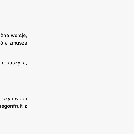
óżne wersje,
 która zmusza
do koszyka,
, czyli woda
agonfruit z