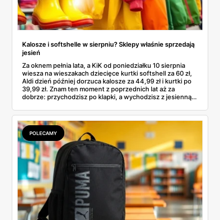
Kalosze i softshelle w sierpniu? Sklepy właśnie sprzedają
jesień
Za oknem pełnia lata, a KiK od poniedziałku 10 sierpnia
wiesza na wieszakach dziecięce kurtki softshell za 60 zł,
Aldi dzień później dorzuca kalosze za 44,99 zł i kurtki po
39,99 zł. Znam ten moment z poprzednich lat aż za
dobrze: przychodzisz po klapki, a wychodzisz z jesienną
garderobą dla całej rodziny. Sprawdziłam, co dokładnie
pojawi się w gazetkach w przyszłym tygodniu i czy jest
sens kupować jesień, zanim skończą się wakacje.
POLECAMY