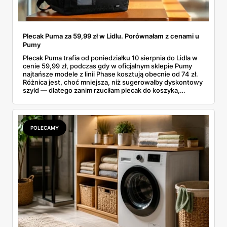
Plecak Puma za 59,99 zł w Lidlu. Porównałam z cenami u
Pumy
Plecak Puma trafia od poniedziałku 10 sierpnia do Lidla w
cenie 59,99 zł, podczas gdy w oficjalnym sklepie Pumy
najtańsze modele z linii Phase kosztują obecnie od 74 zł.
Różnica jest, choć mniejsza, niż sugerowałby dyskontowy
szyld — dlatego zanim rzuciłam plecak do koszyka,
rozłożyłam ceny na czynniki pierwsze. Poniżej cała
rozpiska: co dokładnie sprzedaje Lidl, ile kosztują
odpowiedniki u producenta i komu ten zakup naprawdę
się opłaci.
POLECAMY