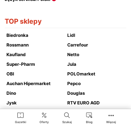
TOP sklepy
Biedronka
Lidl
Rossmann
Carrefour
Kaufland
Netto
Super-Pharm
Jula
OBI
POLOmarket
Auchan Hipermarket
Pepco
Dino
Douglas
Jysk
RTV EURO AGD
Action
Media Expert
Deichmann
Media Markt
Gazetki
Oferty
Szukaj
Blog
Więcej