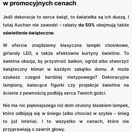
w promocyjnych cenach
Jeśli dekoracje to serce świąt, to światełka są ich duszą. I
tutaj Auchan nie zawodzi – rabaty
do 50%
obejmują także
oświetlenie świąteczne
.
W ofercie znajdziemy klasyczne lampki choinkowe,
girlandy LED, a także efektowne kurtyny świetlne. To
świetna okazja, by przystroić balkon, ogród albo stworzyć
świąteczny klimat w każdym zakątku domu. A może
szukasz czegoś bardziej nietypowego? Dekoracyjne
lampiony, świecące figurki czy projekcje świetlne na
ścianie z pewnością podbiją serca Twoich gości.
Nie ma nic piękniejszego niż dom otulony blaskiem lampek,
które odbijają się w śniegu (albo chociaż w szybie – śnieg
to już loteria). I to wszystko w cenach, które nie
przyprawiają o zawrót głowy.