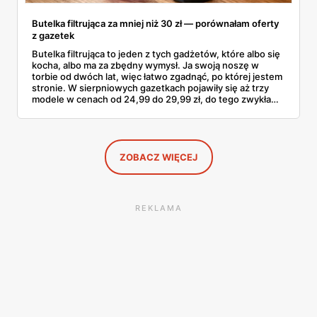
Butelka filtrująca za mniej niż 30 zł — porównałam oferty
z gazetek
Butelka filtrująca to jeden z tych gadżetów, które albo się
kocha, albo ma za zbędny wymysł. Ja swoją noszę w
torbie od dwóch lat, więc łatwo zgadnąć, po której jestem
stronie. W sierpniowych gazetkach pojawiły się aż trzy
modele w cenach od 24,99 do 29,99 zł, do tego zwykła
butelka za 14,99 zł dla nieprzekonanych. Sprawdziłam
wszystkie oferty i policzyłam, kiedy taki zakup faktycznie
się opłaca.
ZOBACZ WIĘCEJ
REKLAMA