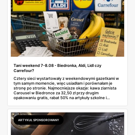
Tani weekend 7-8.08 - Biedronka, Aldi, Lidl czy
Carrefour?
Cztery sieci wystartowały z weekendowymi gazetkami w
tym samym momencie, więc usiadłam i porównałam je
stronę po stronie. Najmocniejsze okazje: kawa ziarnista
Carousel w Biedronce za 32,50 zł przy drugim
opakowaniu gratis, rabat 50% na artykuły szkolne i
przemysłowe przy zakupie trzech sztuk oraz banany po
2,99 zł za kilogram, ale wyłącznie w sobotę z aplikacją. Aldi
odpowiada masłem za 2,99 zł. Werdykt w skrócie:
najwięcej wyciśniesz z Biedronki, po świeże warzywa jedź
ARTYKUŁ SPONSOROWANY
do Aldi.