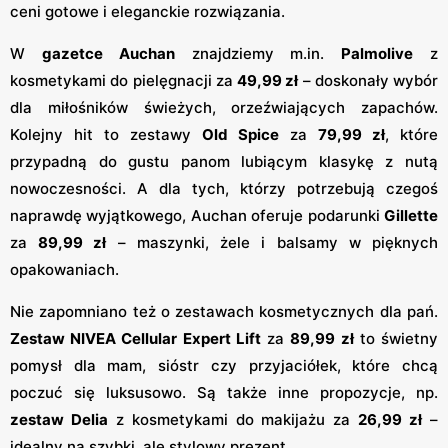
ceni gotowe i eleganckie rozwiązania.
W
gazetce Auchan
znajdziemy m.in.
Palmolive
z
kosmetykami do pielęgnacji za
49,99 zł
– doskonały wybór
dla miłośników świeżych, orzeźwiających zapachów.
Kolejny hit to zestawy
Old Spice
za
79,99 zł
, które
przypadną do gustu panom lubiącym klasykę z nutą
nowoczesności. A dla tych, którzy potrzebują czegoś
naprawdę wyjątkowego, Auchan oferuje podarunki
Gillette
za
89,99 zł
– maszynki, żele i balsamy w pięknych
opakowaniach.
Nie zapomniano też o zestawach kosmetycznych dla pań.
Zestaw NIVEA Cellular Expert Lift
za
89,99 zł
to świetny
pomysł dla mam, sióstr czy przyjaciółek, które chcą
poczuć się luksusowo. Są także inne propozycje, np.
zestaw Delia
z kosmetykami do makijażu za
26,99 zł
–
idealny na szybki, ale stylowy prezent.