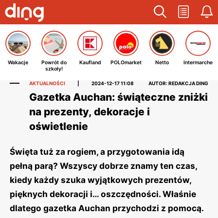
Wakacje
Powrót do
Kaufland
POLOmarket
Netto
Intermarche
szkoły!
AKTUALNOŚCI
|
2024-12-17 11:08
AUTOR: REDAKCJA DING
Gazetka Auchan: świąteczne zniżki
na prezenty, dekoracje i
oświetlenie
Święta tuż za rogiem, a przygotowania idą
pełną parą? Wszyscy dobrze znamy ten czas,
kiedy każdy szuka wyjątkowych prezentów,
pięknych dekoracji i… oszczędności. Właśnie
dlatego gazetka Auchan przychodzi z pomocą.