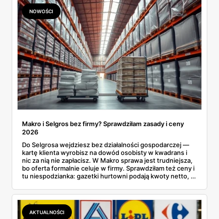
NOWOŚCI
Makro i Selgros bez firmy? Sprawdziłam zasady i ceny
2026
Do Selgrosa wejdziesz bez działalności gospodarczej —
kartę klienta wyrobisz na dowód osobisty w kwadrans i
nic za nią nie zapłacisz. W Makro sprawa jest trudniejsza,
bo oferta formalnie celuje w firmy. Sprawdziłam też ceny i
tu niespodzianka: gazetki hurtowni podają kwoty netto, a
przy kasie doliczany jest VAT. Co więcej, hurt wcale nie
zawsze wygrywa — ta sama kawa ziarnista kosztuje w
Makro ponad dwa razy więcej niż w weekendowej
promocji dyskontu.
AKTUALNOŚCI