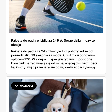
Rakieta do padla w Lidlu za 249 zł. Sprawdziłam, czy to
okazja
Rakieta do padla za 249 zł — tyle Lidl policzy sobie od
poniedziałku 10 sierpnia za model Crivit z karbonowym
splotem 12K. W sklepach specjalistycznych podobne
konstrukcje zaczynają się od mniej więcej dwukrotności
tej kwoty, więc przecierałam oczy, kiedy zobaczyłam ją w
gazetce między dresami a wkrętarką. Padel to dziś
najszybciej rosnący sport w Polsce: kortów przybywa
lawinowo, a chętnych jeszcze szybciej. Sprawdziłam, co
dokładnie dostajemy za te pieniądze i komu taka rakieta
AKTUALNOŚCI
faktycznie wystarczy.