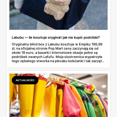
Labubu — ile kosztuje oryginał i jak nie kupić podróbki?
Oryginalny blind box z Labubu kosztuje w Empiku 199,99
zł, na oficjalnej stronie Pop Mart ceny zaczynają się od
około 18 euro, a bazarki i internetowe okazje pełne są
podróbek zwanych Lafufu. Moja siostrzenica wypatrzyła
tego zębatego stworka na plecaku koleżanki i tak zaczęło
się rodzinne śledztwo: co to właściwie jest, ile naprawdę
kosztuje i po czym poznać, że sprzedawca nie wciska nam
podróbki. Spisałam wszystko, czego się dowiedziałam —
łącznie z jedną wpadką, o której za chwilę.
AKTUALNOŚCI