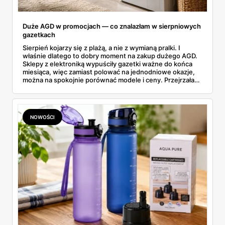
Duże AGD w promocjach — co znalazłam w sierpniowych
gazetkach
Sierpień kojarzy się z plażą, a nie z wymianą pralki. I
właśnie dlatego to dobry moment na zakup dużego AGD.
Sklepy z elektroniką wypuściły gazetki ważne do końca
miesiąca, więc zamiast polować na jednodniowe okazje,
można na spokojnie porównać modele i ceny. Przejrzałam
aktualne promocje AGD i RTV — poniżej wszystko, co
znalazłam, z cenami i terminami.
NOWOŚCI