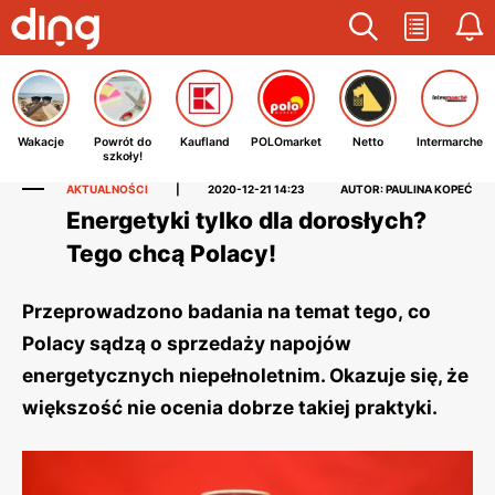
Wakacje
Powrót do
Kaufland
POLOmarket
Netto
Intermarche
szkoły!
AKTUALNOŚCI
|
2020-12-21 14:23
AUTOR: PAULINA KOPEĆ
Energetyki tylko dla dorosłych?
Tego chcą Polacy!
Przeprowadzono badania na temat tego, co
Polacy sądzą o sprzedaży napojów
energetycznych niepełnoletnim. Okazuje się, że
większość nie ocenia dobrze takiej praktyki.