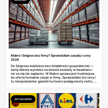
Makro i Selgros bez firmy? Sprawdziłam zasady i ceny
2026
Do Selgrosa wejdziesz bez działalności gospodarczej —
kartę klienta wyrobisz na dowód osobisty w kwadrans i
nic za nią nie zapłacisz. W Makro sprawa jest trudniejsza,
bo oferta formalnie celuje w firmy. Sprawdziłam też ceny i
tu niespodzianka: gazetki hurtowni podają kwoty netto, a
przy kasie doliczany jest VAT. Co więcej, hurt wcale nie
zawsze wygrywa — ta sama kawa ziarnista kosztuje w
Makro ponad dwa razy więcej niż w weekendowej
promocji dyskontu.
AKTUALNOŚCI