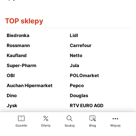
TOP sklepy
Biedronka
Lidl
Rossmann
Carrefour
Kaufland
Netto
Super-Pharm
Jula
OBI
POLOmarket
Auchan Hipermarket
Pepco
Dino
Douglas
Jysk
RTV EURO AGD
Action
Media Expert
Deichmann
Media Markt
Gazetki
Oferty
Szukaj
Blog
Więcej