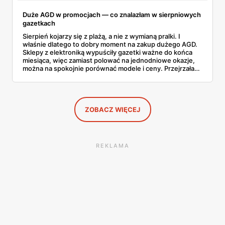
Duże AGD w promocjach — co znalazłam w sierpniowych
gazetkach
Sierpień kojarzy się z plażą, a nie z wymianą pralki. I
właśnie dlatego to dobry moment na zakup dużego AGD.
Sklepy z elektroniką wypuściły gazetki ważne do końca
miesiąca, więc zamiast polować na jednodniowe okazje,
można na spokojnie porównać modele i ceny. Przejrzałam
aktualne promocje AGD i RTV — poniżej wszystko, co
znalazłam, z cenami i terminami.
ZOBACZ WIĘCEJ
REKLAMA