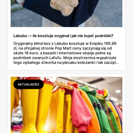
Labubu — ile kosztuje oryginał i jak nie kupić podróbki?
Oryginalny blind box z Labubu kosztuje w Empiku 199,99
zł, na oficjalnej stronie Pop Mart ceny zaczynają się od
około 18 euro, a bazarki i internetowe okazje pełne są
podróbek zwanych Lafufu. Moja siostrzenica wypatrzyła
tego zębatego stworka na plecaku koleżanki i tak zaczęło
się rodzinne śledztwo: co to właściwie jest, ile naprawdę
kosztuje i po czym poznać, że sprzedawca nie wciska nam
podróbki. Spisałam wszystko, czego się dowiedziałam —
łącznie z jedną wpadką, o której za chwilę.
AKTUALNOŚCI