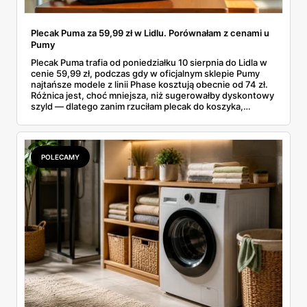
Plecak Puma za 59,99 zł w Lidlu. Porównałam z cenami u
Pumy
Plecak Puma trafia od poniedziałku 10 sierpnia do Lidla w
cenie 59,99 zł, podczas gdy w oficjalnym sklepie Pumy
najtańsze modele z linii Phase kosztują obecnie od 74 zł.
Różnica jest, choć mniejsza, niż sugerowałby dyskontowy
szyld — dlatego zanim rzuciłam plecak do koszyka,
rozłożyłam ceny na czynniki pierwsze. Poniżej cała
rozpiska: co dokładnie sprzedaje Lidl, ile kosztują
odpowiedniki u producenta i komu ten zakup naprawdę
się opłaci.
POLECAMY