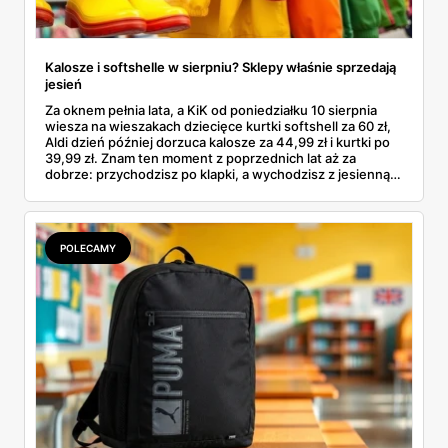
Kalosze i softshelle w sierpniu? Sklepy właśnie sprzedają
jesień
Za oknem pełnia lata, a KiK od poniedziałku 10 sierpnia
wiesza na wieszakach dziecięce kurtki softshell za 60 zł,
Aldi dzień później dorzuca kalosze za 44,99 zł i kurtki po
39,99 zł. Znam ten moment z poprzednich lat aż za
dobrze: przychodzisz po klapki, a wychodzisz z jesienną
garderobą dla całej rodziny. Sprawdziłam, co dokładnie
pojawi się w gazetkach w przyszłym tygodniu i czy jest
sens kupować jesień, zanim skończą się wakacje.
POLECAMY