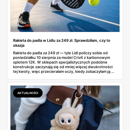
Rakieta do padla w Lidlu za 249 zł. Sprawdziłam, czy to
okazja
Rakieta do padla za 249 zł — tyle Lidl policzy sobie od
poniedziałku 10 sierpnia za model Crivit z karbonowym
splotem 12K. W sklepach specjalistycznych podobne
konstrukcje zaczynają się od mniej więcej dwukrotności
tej kwoty, więc przecierałam oczy, kiedy zobaczyłam ją w
gazetce między dresami a wkrętarką. Padel to dziś
najszybciej rosnący sport w Polsce: kortów przybywa
lawinowo, a chętnych jeszcze szybciej. Sprawdziłam, co
dokładnie dostajemy za te pieniądze i komu taka rakieta
AKTUALNOŚCI
faktycznie wystarczy.