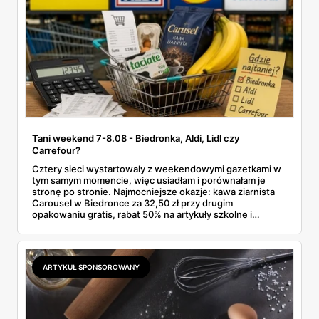
Tani weekend 7-8.08 - Biedronka, Aldi, Lidl czy
Carrefour?
Cztery sieci wystartowały z weekendowymi gazetkami w
tym samym momencie, więc usiadłam i porównałam je
stronę po stronie. Najmocniejsze okazje: kawa ziarnista
Carousel w Biedronce za 32,50 zł przy drugim
opakowaniu gratis, rabat 50% na artykuły szkolne i
przemysłowe przy zakupie trzech sztuk oraz banany po
2,99 zł za kilogram, ale wyłącznie w sobotę z aplikacją. Aldi
odpowiada masłem za 2,99 zł. Werdykt w skrócie:
najwięcej wyciśniesz z Biedronki, po świeże warzywa jedź
ARTYKUŁ SPONSOROWANY
do Aldi.