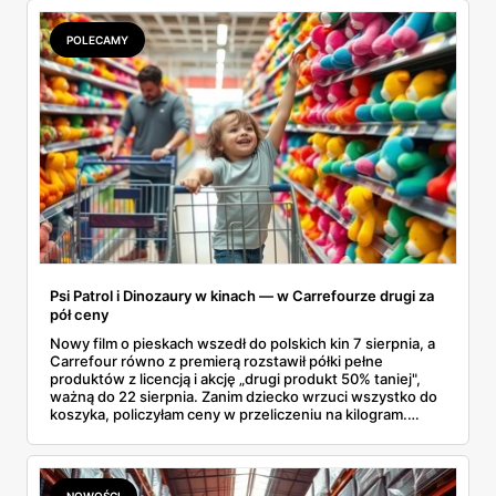
POLECAMY
Psi Patrol i Dinozaury w kinach — w Carrefourze drugi za
pół ceny
Nowy film o pieskach wszedł do polskich kin 7 sierpnia, a
Carrefour równo z premierą rozstawił półki pełne
produktów z licencją i akcję „drugi produkt 50% taniej",
ważną do 22 sierpnia. Zanim dziecko wrzuci wszystko do
koszyka, policzyłam ceny w przeliczeniu na kilogram.
Wnioski? Krem orzechowy z paluszkami za 3,49 zł to
prawie 140 zł za kilogram, ale lody do mrożenia i rurki
waflowe bronią się nawet bez rabatu.
NOWOŚCI