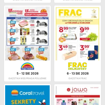
5
-
12 SIE 2026
6
-
13 SIE 2026
GAZETKA WSS PRAGA POŁUDNIE
GAZETKA FRAC