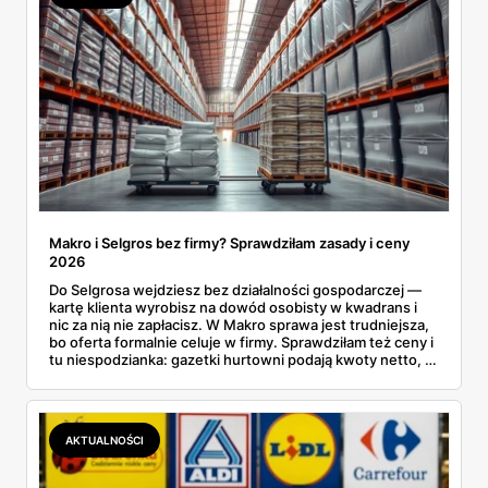
Makro i Selgros bez firmy? Sprawdziłam zasady i ceny
2026
Do Selgrosa wejdziesz bez działalności gospodarczej —
kartę klienta wyrobisz na dowód osobisty w kwadrans i
nic za nią nie zapłacisz. W Makro sprawa jest trudniejsza,
bo oferta formalnie celuje w firmy. Sprawdziłam też ceny i
tu niespodzianka: gazetki hurtowni podają kwoty netto, a
przy kasie doliczany jest VAT. Co więcej, hurt wcale nie
zawsze wygrywa — ta sama kawa ziarnista kosztuje w
Makro ponad dwa razy więcej niż w weekendowej
promocji dyskontu.
AKTUALNOŚCI