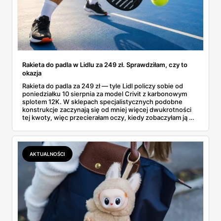
Rakieta do padla w Lidlu za 249 zł. Sprawdziłam, czy to
okazja
Rakieta do padla za 249 zł — tyle Lidl policzy sobie od
poniedziałku 10 sierpnia za model Crivit z karbonowym
splotem 12K. W sklepach specjalistycznych podobne
konstrukcje zaczynają się od mniej więcej dwukrotności
tej kwoty, więc przecierałam oczy, kiedy zobaczyłam ją w
gazetce między dresami a wkrętarką. Padel to dziś
najszybciej rosnący sport w Polsce: kortów przybywa
lawinowo, a chętnych jeszcze szybciej. Sprawdziłam, co
dokładnie dostajemy za te pieniądze i komu taka rakieta
AKTUALNOŚCI
faktycznie wystarczy.