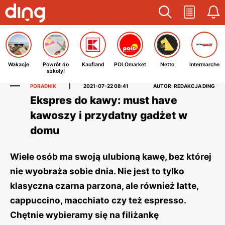
Wakacje
Powrót do
Kaufland
POLOmarket
Netto
Intermarche
szkoły!
PORADNIK
|
2021-07-22 08:41
AUTOR: REDAKCJA DING
Ekspres do kawy: must have
kawoszy i przydatny gadżet w
domu
Wiele osób ma swoją ulubioną kawę, bez której
nie wyobraża sobie dnia. Nie jest to tylko
klasyczna czarna parzona, ale również latte,
cappuccino, macchiato czy też espresso.
Chętnie wybieramy się na filiżankę