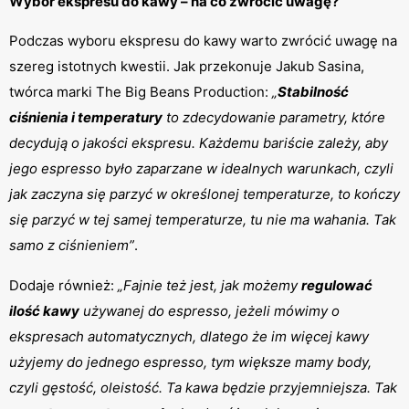
Wybór ekspresu do kawy – na co zwrócić uwagę?
Podczas wyboru ekspresu do kawy warto zwrócić uwagę na 
szereg istotnych kwestii. Jak przekonuje Jakub Sasina, 
twórca marki The Big Beans Production: 
„
Stabilność 
ciśnienia i temperatury
 to zdecydowanie parametry, które 
decydują o jakości ekspresu. Każdemu bariście zależy, aby 
jego espresso było zaparzane w idealnych warunkach, czyli 
jak zaczyna się parzyć w określonej temperaturze, to kończy 
się parzyć w tej samej temperaturze, tu nie ma wahania. Tak 
samo z ciśnieniem”
.
Dodaje również: 
„Fajnie też jest, jak możemy 
regulować 
ilość kawy
 używanej do espresso, jeżeli mówimy o 
ekspresach automatycznych, dlatego że im więcej kawy 
użyjemy do jednego espresso, tym większe mamy body, 
czyli gęstość, oleistość. Ta kawa będzie przyjemniejsza. Tak 