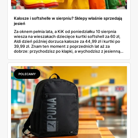
Kalosze i softshelle w sierpniu? Sklepy właśnie sprzedają
jesień
Za oknem pełnia lata, a KiK od poniedziałku 10 sierpnia
wiesza na wieszakach dziecięce kurtki softshell za 60 zł,
Aldi dzień później dorzuca kalosze za 44,99 zł i kurtki po
39,99 zł. Znam ten moment z poprzednich lat aż za
dobrze: przychodzisz po klapki, a wychodzisz z jesienną
garderobą dla całej rodziny. Sprawdziłam, co dokładnie
pojawi się w gazetkach w przyszłym tygodniu i czy jest
sens kupować jesień, zanim skończą się wakacje.
POLECAMY