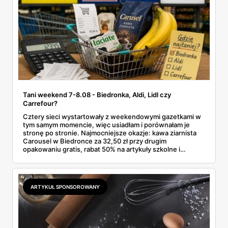
Tani weekend 7-8.08 - Biedronka, Aldi, Lidl czy
Carrefour?
Cztery sieci wystartowały z weekendowymi gazetkami w
tym samym momencie, więc usiadłam i porównałam je
stronę po stronie. Najmocniejsze okazje: kawa ziarnista
Carousel w Biedronce za 32,50 zł przy drugim
opakowaniu gratis, rabat 50% na artykuły szkolne i
przemysłowe przy zakupie trzech sztuk oraz banany po
2,99 zł za kilogram, ale wyłącznie w sobotę z aplikacją. Aldi
odpowiada masłem za 2,99 zł. Werdykt w skrócie:
najwięcej wyciśniesz z Biedronki, po świeże warzywa jedź
ARTYKUŁ SPONSOROWANY
do Aldi.