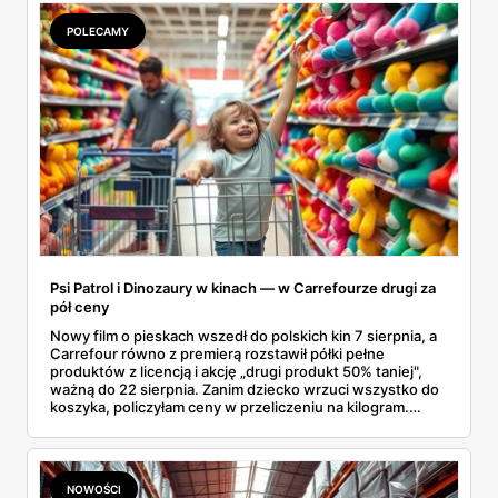
POLECAMY
Psi Patrol i Dinozaury w kinach — w Carrefourze drugi za
pół ceny
Nowy film o pieskach wszedł do polskich kin 7 sierpnia, a
Carrefour równo z premierą rozstawił półki pełne
produktów z licencją i akcję „drugi produkt 50% taniej",
ważną do 22 sierpnia. Zanim dziecko wrzuci wszystko do
koszyka, policzyłam ceny w przeliczeniu na kilogram.
Wnioski? Krem orzechowy z paluszkami za 3,49 zł to
prawie 140 zł za kilogram, ale lody do mrożenia i rurki
waflowe bronią się nawet bez rabatu.
NOWOŚCI