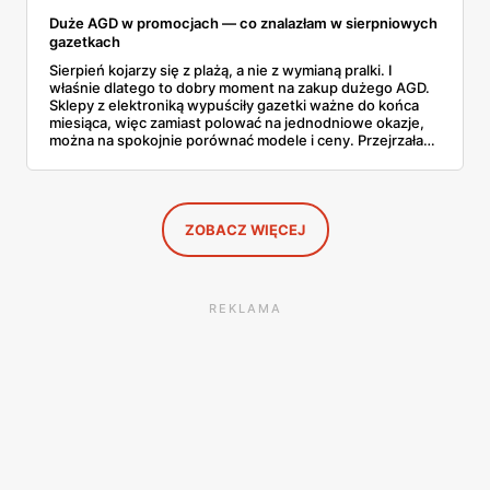
Duże AGD w promocjach — co znalazłam w sierpniowych
gazetkach
Sierpień kojarzy się z plażą, a nie z wymianą pralki. I
właśnie dlatego to dobry moment na zakup dużego AGD.
Sklepy z elektroniką wypuściły gazetki ważne do końca
miesiąca, więc zamiast polować na jednodniowe okazje,
można na spokojnie porównać modele i ceny. Przejrzałam
aktualne promocje AGD i RTV — poniżej wszystko, co
znalazłam, z cenami i terminami.
ZOBACZ WIĘCEJ
REKLAMA