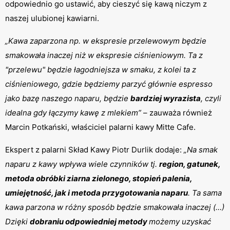
odpowiednio go ustawić, aby cieszyć się kawą niczym z 
naszej ulubionej kawiarni.
„Kawa zaparzona np. w ekspresie przelewowym będzie 
smakowała inaczej niż w ekspresie ciśnieniowym. Ta z 
"przelewu" będzie łagodniejsza w smaku, z kolei ta z 
ciśnieniowego, gdzie będziemy parzyć głównie espresso 
jako bazę naszego naparu, będzie 
bardziej wyrazista
, czyli 
idealna gdy łączymy kawę z mlekiem”
 – zauważa również 
Marcin Potkański, właściciel palarni kawy Mitte Cafe.
Ekspert z palarni Skład Kawy Piotr Durlik dodaje: 
„Na smak 
naparu z kawy wpływa wiele czynników tj. 
region, gatunek, 
metoda obróbki ziarna zielonego, stopień palenia, 
umiejętność, jak i metoda przygotowania naparu
. Ta sama 
kawa parzona w różny sposób będzie smakowała inaczej (…) 
Dzięki 
dobraniu odpowiedniej metody 
możemy uzyskać 