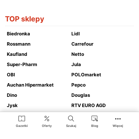
TOP sklepy
Biedronka
Lidl
Rossmann
Carrefour
Kaufland
Netto
Super-Pharm
Jula
OBI
POLOmarket
Auchan Hipermarket
Pepco
Dino
Douglas
Jysk
RTV EURO AGD
Action
Media Expert
Deichmann
Media Markt
Gazetki
Oferty
Szukaj
Blog
Więcej