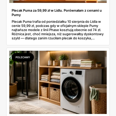
Plecak Puma za 59,99 zł w Lidlu. Porównałam z cenami u
Pumy
Plecak Puma trafia od poniedziałku 10 sierpnia do Lidla w
cenie 59,99 zł, podczas gdy w oficjalnym sklepie Pumy
najtańsze modele z linii Phase kosztują obecnie od 74 zł.
Różnica jest, choć mniejsza, niż sugerowałby dyskontowy
szyld — dlatego zanim rzuciłam plecak do koszyka,
rozłożyłam ceny na czynniki pierwsze. Poniżej cała
rozpiska: co dokładnie sprzedaje Lidl, ile kosztują
odpowiedniki u producenta i komu ten zakup naprawdę
się opłaci.
POLECAMY