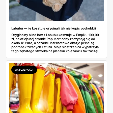
Labubu — ile kosztuje oryginał i jak nie kupić podróbki?
Oryginalny blind box z Labubu kosztuje w Empiku 199,99
zł, na oficjalnej stronie Pop Mart ceny zaczynają się od
około 18 euro, a bazarki i internetowe okazje pełne są
podróbek zwanych Lafufu. Moja siostrzenica wypatrzyła
tego zębatego stworka na plecaku koleżanki i tak zaczęło
się rodzinne śledztwo: co to właściwie jest, ile naprawdę
kosztuje i po czym poznać, że sprzedawca nie wciska nam
podróbki. Spisałam wszystko, czego się dowiedziałam —
łącznie z jedną wpadką, o której za chwilę.
AKTUALNOŚCI