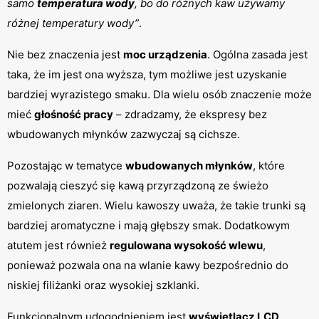
samo 
temperatura wody
, bo do różnych kaw używamy 
różnej temperatury wody”
.
Nie bez znaczenia jest 
moc urządzenia
. Ogólna zasada jest 
taka, że im jest ona wyższa, tym możliwe jest uzyskanie 
bardziej wyrazistego smaku. Dla wielu osób znaczenie może 
mieć 
głośność pracy
 – zdradzamy, że ekspresy bez 
wbudowanych młynków zazwyczaj są cichsze.
Pozostając w tematyce 
wbudowanych młynków
, które 
pozwalają cieszyć się kawą przyrządzoną ze świeżo 
zmielonych ziaren. Wielu kawoszy uważa, że takie trunki są 
bardziej aromatyczne i mają głębszy smak. Dodatkowym 
atutem jest również 
regulowana wysokość wlewu
, 
ponieważ pozwala ona na wlanie kawy bezpośrednio do 
niskiej filiżanki oraz wysokiej szklanki.
Funkcjonalnym udogodnieniem jest 
wyświetlacz LCD
. 