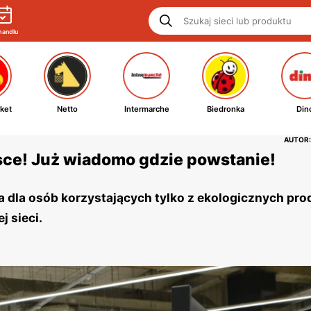
handlu
ket
Netto
Intermarche
Biedronka
Din
AUTOR:
lsce! Już wiadomo gdzie powstanie!
a dla osób korzystających tylko z ekologicznych pr
j sieci.