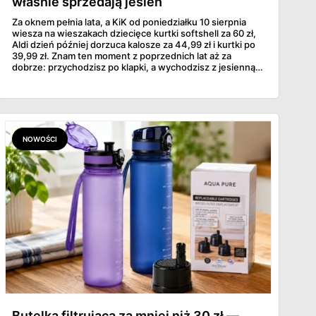
właśnie sprzedają jesień
Za oknem pełnia lata, a KiK od poniedziałku 10 sierpnia
wiesza na wieszakach dziecięce kurtki softshell za 60 zł,
Aldi dzień później dorzuca kalosze za 44,99 zł i kurtki po
39,99 zł. Znam ten moment z poprzednich lat aż za
dobrze: przychodzisz po klapki, a wychodzisz z jesienną
garderobą dla całej rodziny. Sprawdziłam, co dokładnie
pojawi się w gazetkach w przyszłym tygodniu i czy jest
sens kupować jesień, zanim skończą się wakacje.
NOWOŚCI
Butelka filtrująca za mniej niż 30 zł —