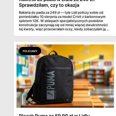
Sprawdziłam, czy to okazja
Rakieta do padla za 249 zł — tyle Lidl policzy sobie od
poniedziałku 10 sierpnia za model Crivit z karbonowym
splotem 12K. W sklepach specjalistycznych podobne
konstrukcje zaczynają się od mniej więcej dwukrotności
tej kwoty, więc przecierałam oczy, kiedy zobaczyłam ją w
gazetce między dresami a wkrętarką. Padel to dziś
najszybciej rosnący sport w Polsce: kortów przybywa
lawinowo, a chętnych jeszcze szybciej. Sprawdziłam, co
dokładnie dostajemy za te pieniądze i komu taka rakieta
faktycznie wystarczy.
POLECAMY
Plecak Puma za 59,99 zł w Lidlu.