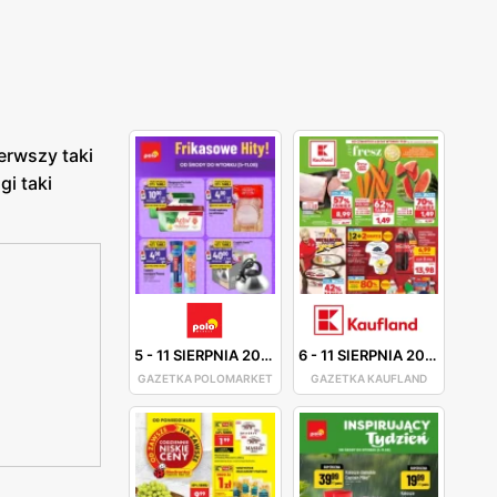
erwszy taki
i taki
5
-
11 SIERPNIA 2026
6
-
11 SIERPNIA 2026
GAZETKA POLOMARKET
GAZETKA KAUFLAND