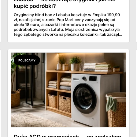
kupić podróbki?
Oryginalny blind box z Labubu kosztuje w Empiku 199,99
zł, na oficjalnej stronie Pop Mart ceny zaczynają się od
około 18 euro, a bazarki i internetowe okazje pełne są
podróbek zwanych Lafufu. Moja siostrzenica wypatrzyła
tego zębatego stworka na plecaku koleżanki i tak zaczęło
się rodzinne śledztwo: co to właściwie jest, ile naprawdę
kosztuje i po czym poznać, że sprzedawca nie wciska nam
podróbki. Spisałam wszystko, czego się dowiedziałam —
łącznie z jedną wpadką, o której za chwilę.
POLECAMY
Duże AGD w promocjach — co znalazłam