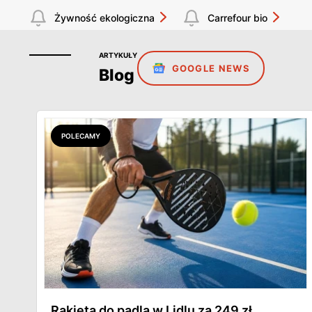
Żywność ekologiczna
Carrefour bio
ARTYKUŁY
GOOGLE NEWS
Blog
POLECAMY
Rakieta do padla w Lidlu za 249 zł.