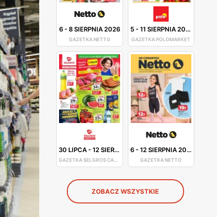
6
-
8 SIERPNIA 2026
5
-
11 SIERPNIA 2026
GAZETKA NETTO
GAZETKA POLOMARKET
30 LIPCA
-
12 SIERPNIA 2026
6
-
12 SIERPNIA 2026
GAZETKA SELGROS CASH&CARRY
GAZETKA NETTO
ZOBACZ WSZYSTKIE