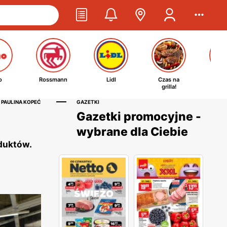
o
Rossmann
Lidl
Czas na
Ta
grilla!
kosm
 PAULINA KOPEĆ
GAZETKI
Gazetki promocyjne -
wybrane dla Ciebie
oduktów.