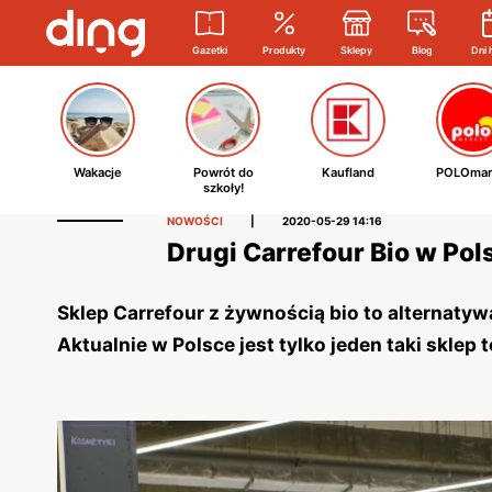
Gazetki
Produkty
Sklepy
Blog
Dni 
Wakacje
Powrót do
Kaufland
POLOmar
szkoły!
NOWOŚCI
|
2020-05-29 14:16
Drugi Carrefour Bio w Po
Sklep Carrefour z żywnością bio to alternatyw
Aktualnie w Polsce jest tylko jeden taki sklep te