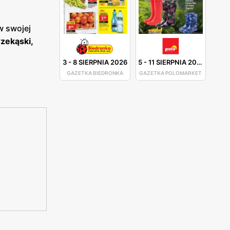
w swojej
zekąski,
3
-
8 SIERPNIA 2026
5
-
11 SIERPNIA 2026
GAZETKA BIEDRONKA
GAZETKA POLOMARKET