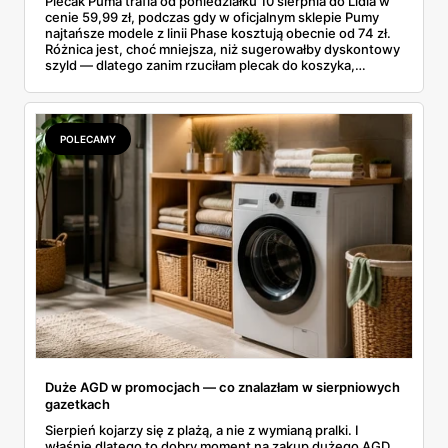
Plecak Puma trafia od poniedziałku 10 sierpnia do Lidla w
cenie 59,99 zł, podczas gdy w oficjalnym sklepie Pumy
najtańsze modele z linii Phase kosztują obecnie od 74 zł.
Różnica jest, choć mniejsza, niż sugerowałby dyskontowy
szyld — dlatego zanim rzuciłam plecak do koszyka,
rozłożyłam ceny na czynniki pierwsze. Poniżej cała
rozpiska: co dokładnie sprzedaje Lidl, ile kosztują
odpowiedniki u producenta i komu ten zakup naprawdę
się opłaci.
POLECAMY
Duże AGD w promocjach — co znalazłam w sierpniowych
gazetkach
Sierpień kojarzy się z plażą, a nie z wymianą pralki. I
właśnie dlatego to dobry moment na zakup dużego AGD.