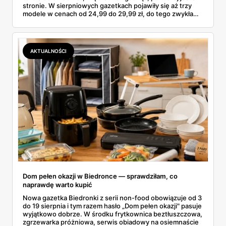
stronie. W sierpniowych gazetkach pojawiły się aż trzy
modele w cenach od 24,99 do 29,99 zł, do tego zwykła
butelka za 14,99 zł dla nieprzekonanych. Sprawdziłam
wszystkie oferty i policzyłam, kiedy taki zakup faktycznie
się opłaca.
AKTUALNOŚCI
Dom pełen okazji w Biedronce — sprawdziłam, co
naprawdę warto kupić
Nowa gazetka Biedronki z serii non-food obowiązuje od 3
do 19 sierpnia i tym razem hasło „Dom pełen okazji" pasuje
wyjątkowo dobrze. W środku frytkownica beztłuszczowa,
zgrzewarka próżniowa, serwis obiadowy na osiemnaście