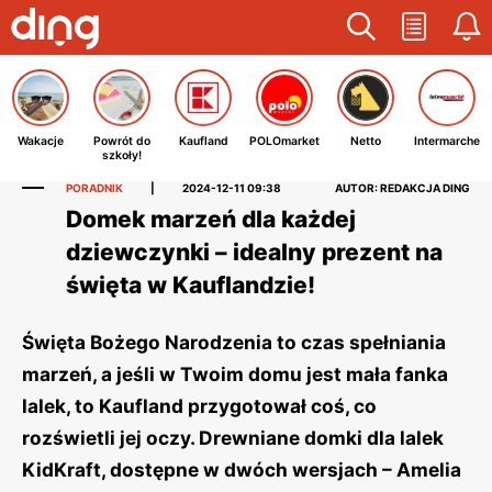
Wakacje
Powrót do
Kaufland
POLOmarket
Netto
Intermarche
szkoły!
PORADNIK
|
2024-12-11 09:38
AUTOR: REDAKCJA DING
Domek marzeń dla każdej
dziewczynki – idealny prezent na
święta w Kauflandzie!
Święta Bożego Narodzenia to czas spełniania
marzeń, a jeśli w Twoim domu jest mała fanka
lalek, to Kaufland przygotował coś, co
rozświetli jej oczy. Drewniane domki dla lalek
KidKraft, dostępne w dwóch wersjach – Amelia