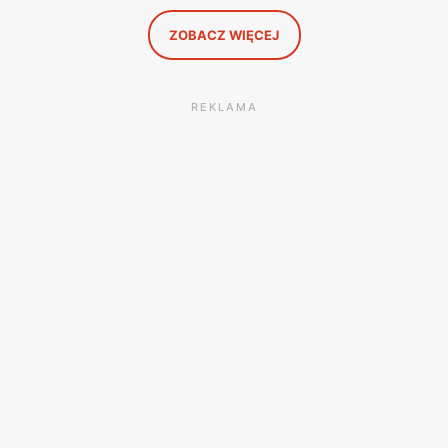
to, co naprawdę się opłaca.
ZOBACZ WIĘCEJ
REKLAMA