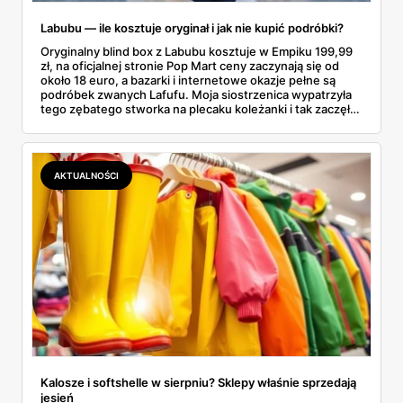
Labubu — ile kosztuje oryginał i jak nie kupić podróbki?
Oryginalny blind box z Labubu kosztuje w Empiku 199,99
zł, na oficjalnej stronie Pop Mart ceny zaczynają się od
około 18 euro, a bazarki i internetowe okazje pełne są
podróbek zwanych Lafufu. Moja siostrzenica wypatrzyła
tego zębatego stworka na plecaku koleżanki i tak zaczęło
się rodzinne śledztwo: co to właściwie jest, ile naprawdę
kosztuje i po czym poznać, że sprzedawca nie wciska nam
podróbki. Spisałam wszystko, czego się dowiedziałam —
łącznie z jedną wpadką, o której za chwilę.
AKTUALNOŚCI
Kalosze i softshelle w sierpniu? Sklepy właśnie sprzedają
jesień