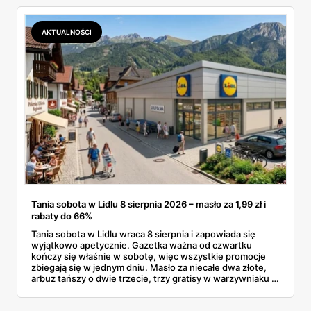
dermokosmetyki Vichy. Wszystkie ceny sprawdziłam w
ofertach, terminy też.
AKTUALNOŚCI
Tania sobota w Lidlu 8 sierpnia 2026 – masło za 1,99 zł i
rabaty do 66%
Tania sobota w Lidlu wraca 8 sierpnia i zapowiada się
wyjątkowo apetycznie. Gazetka ważna od czwartku
kończy się właśnie w sobotę, więc wszystkie promocje
zbiegają się w jednym dniu. Masło za niecałe dwa złote,
arbuz tańszy o dwie trzecie, trzy gratisy w warzywniaku i
jedna oferta działająca wyłącznie w sobotę. Przejrzałam
całą sobotnią gazetkę Lidla strona po stronie i wybrałam