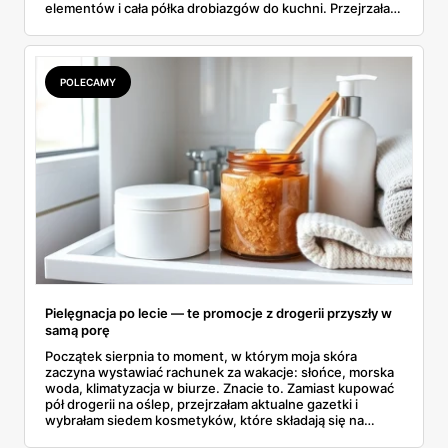
elementów i cała półka drobiazgów do kuchni. Przejrzałam
wszystkie strony i wybrałam to, po co sama ustawiłabym
się przy półce z samego rana.
POLECAMY
Pielęgnacja po lecie — te promocje z drogerii przyszły w
samą porę
Początek sierpnia to moment, w którym moja skóra
zaczyna wystawiać rachunek za wakacje: słońce, morska
woda, klimatyzacja w biurze. Znacie to. Zamiast kupować
pół drogerii na oślep, przejrzałam aktualne gazetki i
wybrałam siedem kosmetyków, które składają się na
sensowny plan regeneracji — od peelingu za 21,95 zł po