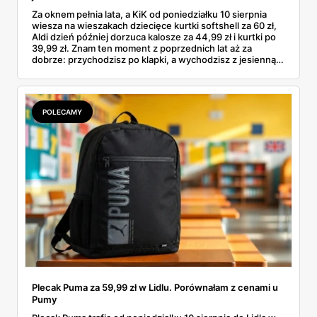
Za oknem pełnia lata, a KiK od poniedziałku 10 sierpnia
wiesza na wieszakach dziecięce kurtki softshell za 60 zł,
Aldi dzień później dorzuca kalosze za 44,99 zł i kurtki po
39,99 zł. Znam ten moment z poprzednich lat aż za
dobrze: przychodzisz po klapki, a wychodzisz z jesienną
garderobą dla całej rodziny. Sprawdziłam, co dokładnie
pojawi się w gazetkach w przyszłym tygodniu i czy jest
sens kupować jesień, zanim skończą się wakacje.
POLECAMY
Plecak Puma za 59,99 zł w Lidlu. Porównałam z cenami u
Pumy