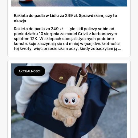
Rakieta do padla w Lidlu za 249 zł. Sprawdziłam, czy to
okazja
Rakieta do padla za 249 zł — tyle Lidl policzy sobie od
poniedziałku 10 sierpnia za model Crivit z karbonowym
splotem 12K. W sklepach specjalistycznych podobne
konstrukcje zaczynają się od mniej więcej dwukrotności
tej kwoty, więc przecierałam oczy, kiedy zobaczyłam ją w
gazetce między dresami a wkrętarką. Padel to dziś
najszybciej rosnący sport w Polsce: kortów przybywa
lawinowo, a chętnych jeszcze szybciej. Sprawdziłam, co
dokładnie dostajemy za te pieniądze i komu taka rakieta
AKTUALNOŚCI
faktycznie wystarczy.