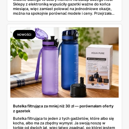
Sklepy z elektroniką wypuściły gazetki ważne do końca
miesiąca, więc zamiast polować na jednodniowe okazje,
można na spokojnie porównać modele i ceny. Przejrzałam
aktualne promocje AGD i RTV — poniżej wszystko, co
znalazłam, z cenami i terminami.
NOWOŚCI
Butelka filtrująca za mniej niż 30 zł — porównałam oferty
z gazetek
Butelka filtrująca to jeden z tych gadżetów, które albo się
kocha, albo ma za zbędny wymysł. Ja swoją noszę w
torbie od dwóch lat, więc łatwo zgadnąć, po której jestem