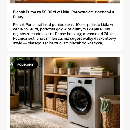
Plecak Puma za 59,99 zł w Lidlu. Porównałam z cenami u
Pumy
Plecak Puma trafia od poniedziałku 10 sierpnia do Lidla w
cenie 59,99 zł, podczas gdy w oficjalnym sklepie Pumy
najtańsze modele z linii Phase kosztują obecnie od 74 zł.
Różnica jest, choć mniejsza, niż sugerowałby dyskontowy
szyld — dlatego zanim rzuciłam plecak do koszyka,
rozłożyłam ceny na czynniki pierwsze. Poniżej cała
rozpiska: co dokładnie sprzedaje Lidl, ile kosztują
odpowiedniki u producenta i komu ten zakup naprawdę
się opłaci.
POLECAMY