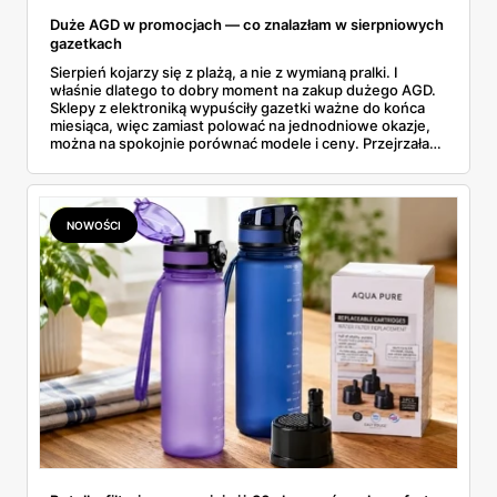
Duże AGD w promocjach — co znalazłam w sierpniowych
gazetkach
Sierpień kojarzy się z plażą, a nie z wymianą pralki. I
właśnie dlatego to dobry moment na zakup dużego AGD.
Sklepy z elektroniką wypuściły gazetki ważne do końca
miesiąca, więc zamiast polować na jednodniowe okazje,
można na spokojnie porównać modele i ceny. Przejrzałam
aktualne promocje AGD i RTV — poniżej wszystko, co
znalazłam, z cenami i terminami.
NOWOŚCI