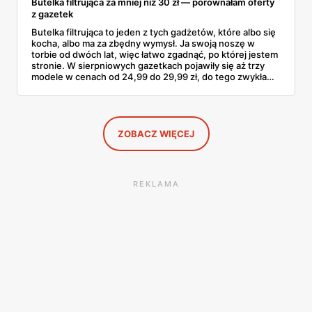
Butelka filtrująca za mniej niż 30 zł — porównałam oferty
z gazetek
Butelka filtrująca to jeden z tych gadżetów, które albo się
kocha, albo ma za zbędny wymysł. Ja swoją noszę w
torbie od dwóch lat, więc łatwo zgadnąć, po której jestem
stronie. W sierpniowych gazetkach pojawiły się aż trzy
modele w cenach od 24,99 do 29,99 zł, do tego zwykła
butelka za 14,99 zł dla nieprzekonanych. Sprawdziłam
wszystkie oferty i policzyłam, kiedy taki zakup faktycznie
się opłaca.
ZOBACZ WIĘCEJ
REKLAMA