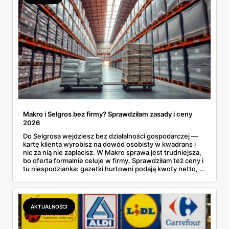
Makro i Selgros bez firmy? Sprawdziłam zasady i ceny
2026
Do Selgrosa wejdziesz bez działalności gospodarczej —
kartę klienta wyrobisz na dowód osobisty w kwadrans i
nic za nią nie zapłacisz. W Makro sprawa jest trudniejsza,
bo oferta formalnie celuje w firmy. Sprawdziłam też ceny i
tu niespodzianka: gazetki hurtowni podają kwoty netto, a
przy kasie doliczany jest VAT. Co więcej, hurt wcale nie
zawsze wygrywa — ta sama kawa ziarnista kosztuje w
Makro ponad dwa razy więcej niż w weekendowej
promocji dyskontu.
AKTUALNOŚCI