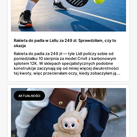
Rakieta do padla w Lidlu za 249 zł. Sprawdziłam, czy to
okazja
Rakieta do padla za 249 zł — tyle Lidl policzy sobie od
poniedziałku 10 sierpnia za model Crivit z karbonowym
splotem 12K. W sklepach specjalistycznych podobne
konstrukcje zaczynają się od mniej więcej dwukrotności
tej kwoty, więc przecierałam oczy, kiedy zobaczyłam ją w
gazetce między dresami a wkrętarką. Padel to dziś
najszybciej rosnący sport w Polsce: kortów przybywa
lawinowo, a chętnych jeszcze szybciej. Sprawdziłam, co
dokładnie dostajemy za te pieniądze i komu taka rakieta
AKTUALNOŚCI
faktycznie wystarczy.