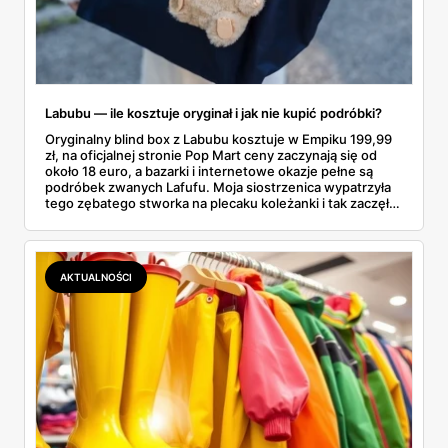
Labubu — ile kosztuje oryginał i jak nie kupić podróbki?
Oryginalny blind box z Labubu kosztuje w Empiku 199,99
zł, na oficjalnej stronie Pop Mart ceny zaczynają się od
około 18 euro, a bazarki i internetowe okazje pełne są
podróbek zwanych Lafufu. Moja siostrzenica wypatrzyła
tego zębatego stworka na plecaku koleżanki i tak zaczęło
się rodzinne śledztwo: co to właściwie jest, ile naprawdę
kosztuje i po czym poznać, że sprzedawca nie wciska nam
podróbki. Spisałam wszystko, czego się dowiedziałam —
łącznie z jedną wpadką, o której za chwilę.
AKTUALNOŚCI