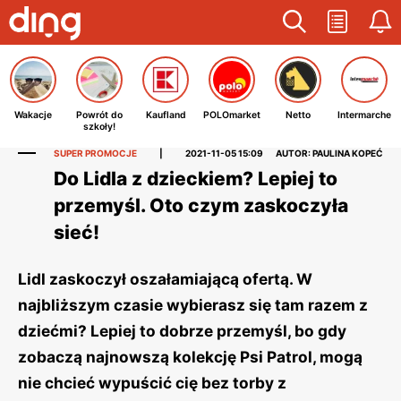
Wakacje
Powrót do
Kaufland
POLOmarket
Netto
Intermarche
szkoły!
SUPER PROMOCJE
|
2021-11-05 15:09
AUTOR: PAULINA KOPEĆ
Do Lidla z dzieckiem? Lepiej to
przemyśl. Oto czym zaskoczyła
sieć!
Lidl zaskoczył oszałamiającą ofertą. W
najbliższym czasie wybierasz się tam razem z
dziećmi? Lepiej to dobrze przemyśl, bo gdy
zobaczą najnowszą kolekcję Psi Patrol, mogą
nie chcieć wypuścić cię bez torby z