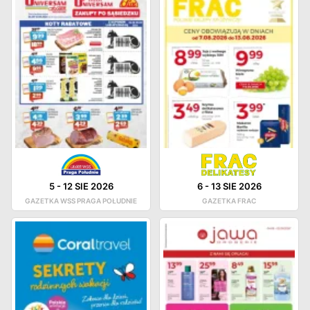
5
-
12 SIE 2026
6
-
13 SIE 2026
GAZETKA WSS PRAGA POŁUDNIE
GAZETKA FRAC