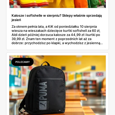
Kalosze i softshelle w sierpniu? Sklepy właśnie sprzedają
jesień
Za oknem pełnia lata, a KiK od poniedziałku 10 sierpnia
wiesza na wieszakach dziecięce kurtki softshell za 60 zł,
Aldi dzień później dorzuca kalosze za 44,99 zł i kurtki po
39,99 zł. Znam ten moment z poprzednich lat aż za
dobrze: przychodzisz po klapki, a wychodzisz z jesienną
garderobą dla całej rodziny. Sprawdziłam, co dokładnie
pojawi się w gazetkach w przyszłym tygodniu i czy jest
sens kupować jesień, zanim skończą się wakacje.
POLECAMY