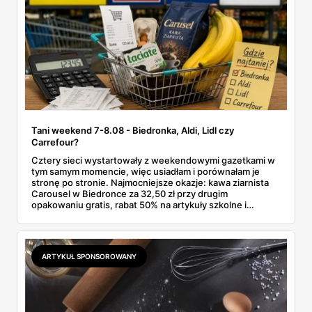
Tani weekend 7-8.08 - Biedronka, Aldi, Lidl czy
Carrefour?
Cztery sieci wystartowały z weekendowymi gazetkami w
tym samym momencie, więc usiadłam i porównałam je
stronę po stronie. Najmocniejsze okazje: kawa ziarnista
Carousel w Biedronce za 32,50 zł przy drugim
opakowaniu gratis, rabat 50% na artykuły szkolne i
przemysłowe przy zakupie trzech sztuk oraz banany po
2,99 zł za kilogram, ale wyłącznie w sobotę z aplikacją. Aldi
odpowiada masłem za 2,99 zł. Werdykt w skrócie:
najwięcej wyciśniesz z Biedronki, po świeże warzywa jedź
ARTYKUŁ SPONSOROWANY
do Aldi.