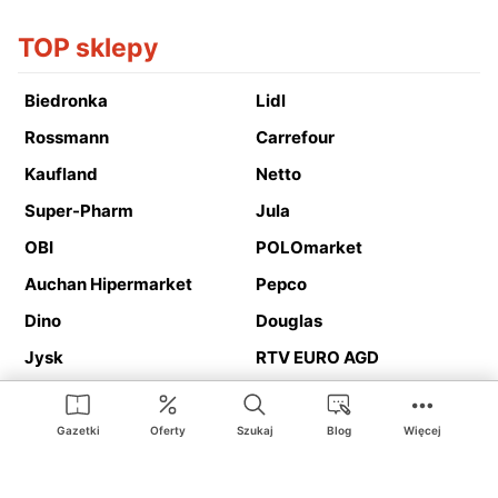
TOP sklepy
Biedronka
Lidl
Rossmann
Carrefour
Kaufland
Netto
Super-Pharm
Jula
OBI
POLOmarket
Auchan Hipermarket
Pepco
Dino
Douglas
Jysk
RTV EURO AGD
Action
Media Expert
Deichmann
Media Markt
Gazetki
Oferty
Szukaj
Blog
Więcej
Ding.pl to serwis internetowy prezentujący
gazetki promocyjne