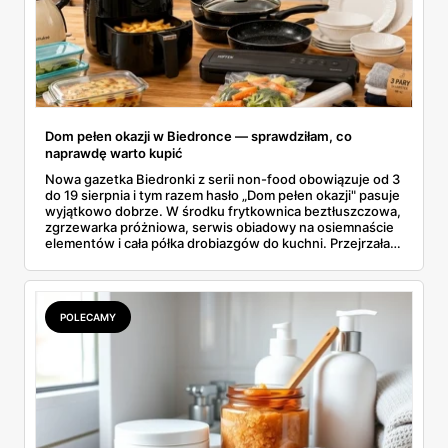
Dom pełen okazji w Biedronce — sprawdziłam, co
naprawdę warto kupić
Nowa gazetka Biedronki z serii non-food obowiązuje od 3
do 19 sierpnia i tym razem hasło „Dom pełen okazji" pasuje
wyjątkowo dobrze. W środku frytkownica beztłuszczowa,
zgrzewarka próżniowa, serwis obiadowy na osiemnaście
elementów i cała półka drobiazgów do kuchni. Przejrzałam
wszystkie strony i wybrałam to, po co sama ustawiłabym
się przy półce z samego rana.
POLECAMY