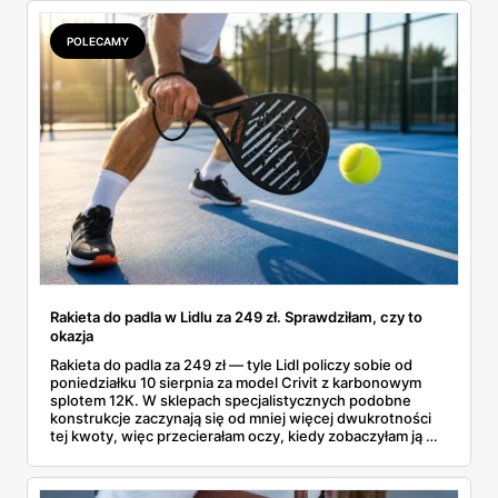
POLECAMY
Rakieta do padla w Lidlu za 249 zł. Sprawdziłam, czy to
okazja
Rakieta do padla za 249 zł — tyle Lidl policzy sobie od
poniedziałku 10 sierpnia za model Crivit z karbonowym
splotem 12K. W sklepach specjalistycznych podobne
konstrukcje zaczynają się od mniej więcej dwukrotności
tej kwoty, więc przecierałam oczy, kiedy zobaczyłam ją w
gazetce między dresami a wkrętarką. Padel to dziś
najszybciej rosnący sport w Polsce: kortów przybywa
lawinowo, a chętnych jeszcze szybciej. Sprawdziłam, co