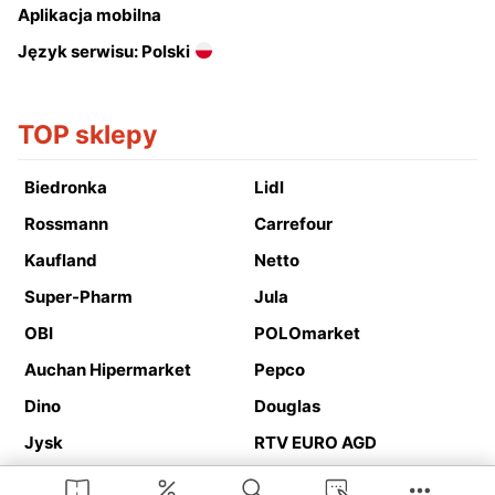
Aplikacja mobilna
Język serwisu: Polski
TOP sklepy
Biedronka
Lidl
Rossmann
Carrefour
Kaufland
Netto
Super-Pharm
Jula
OBI
POLOmarket
Auchan Hipermarket
Pepco
Dino
Douglas
Jysk
RTV EURO AGD
Action
Media Expert