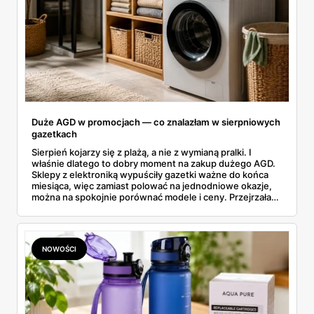
Duże AGD w promocjach — co znalazłam w sierpniowych
gazetkach
Sierpień kojarzy się z plażą, a nie z wymianą pralki. I
właśnie dlatego to dobry moment na zakup dużego AGD.
Sklepy z elektroniką wypuściły gazetki ważne do końca
miesiąca, więc zamiast polować na jednodniowe okazje,
można na spokojnie porównać modele i ceny. Przejrzałam
aktualne promocje AGD i RTV — poniżej wszystko, co
znalazłam, z cenami i terminami.
NOWOŚCI