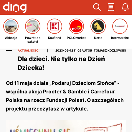
Wakacje
Powrót do
Kaufland
POLOmarket
Netto
Intermarche
szkoły!
AKTUALNOŚCI
|
2023-05-12 11:02
AUTOR: TOMASZ KOZŁOWSKI
Dla dzieci. Nie tylko na Dzień
Dziecka!
Od 11 maja działa „Podaruj Dzieciom Słońce” -
wspólna akcja Procter & Gamble i Carrefour
Polska na rzecz Fundacji Polsat. O szczegółach
projektu przeczytasz w artykule.