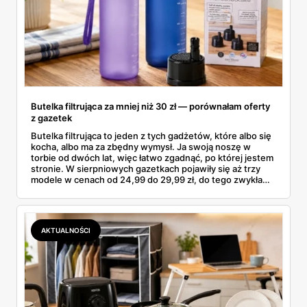
Butelka filtrująca za mniej niż 30 zł — porównałam oferty
z gazetek
Butelka filtrująca to jeden z tych gadżetów, które albo się
kocha, albo ma za zbędny wymysł. Ja swoją noszę w
torbie od dwóch lat, więc łatwo zgadnąć, po której jestem
stronie. W sierpniowych gazetkach pojawiły się aż trzy
modele w cenach od 24,99 do 29,99 zł, do tego zwykła
butelka za 14,99 zł dla nieprzekonanych. Sprawdziłam
wszystkie oferty i policzyłam, kiedy taki zakup faktycznie
się opłaca.
AKTUALNOŚCI