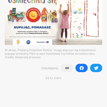
W akcję „Podaruj Dzieciom Słońce” mogą włączyć się konsumenci,
kupując produkty P&G w sieci handlowej Carrefour do końca roku.
Źródło: Materiały prasowe
Udostępnij:
REKLAMA