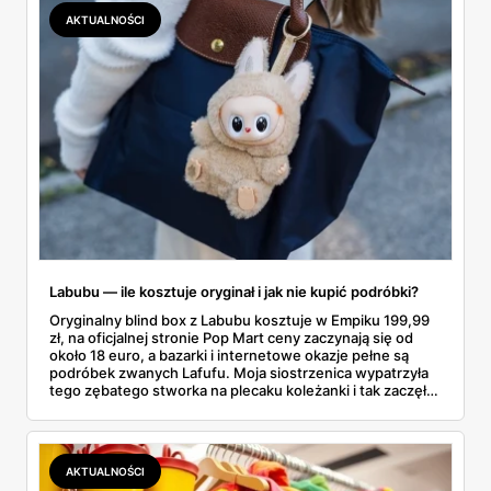
dokładnie dostajemy za te pieniądze i komu taka rakieta
AKTUALNOŚCI
faktycznie wystarczy.
Labubu — ile kosztuje oryginał i jak nie kupić podróbki?
Oryginalny blind box z Labubu kosztuje w Empiku 199,99
zł, na oficjalnej stronie Pop Mart ceny zaczynają się od
około 18 euro, a bazarki i internetowe okazje pełne są
podróbek zwanych Lafufu. Moja siostrzenica wypatrzyła
tego zębatego stworka na plecaku koleżanki i tak zaczęło
się rodzinne śledztwo: co to właściwie jest, ile naprawdę
kosztuje i po czym poznać, że sprzedawca nie wciska nam
podróbki. Spisałam wszystko, czego się dowiedziałam —
łącznie z jedną wpadką, o której za chwilę.
AKTUALNOŚCI