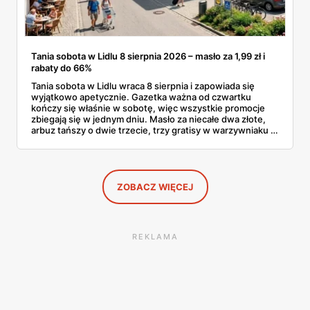
Tania sobota w Lidlu 8 sierpnia 2026 – masło za 1,99 zł i
rabaty do 66%
Tania sobota w Lidlu wraca 8 sierpnia i zapowiada się
wyjątkowo apetycznie. Gazetka ważna od czwartku
kończy się właśnie w sobotę, więc wszystkie promocje
zbiegają się w jednym dniu. Masło za niecałe dwa złote,
arbuz tańszy o dwie trzecie, trzy gratisy w warzywniaku i
jedna oferta działająca wyłącznie w sobotę. Przejrzałam
całą sobotnią gazetkę Lidla strona po stronie i wybrałam
to, co naprawdę się opłaca.
ZOBACZ WIĘCEJ
REKLAMA