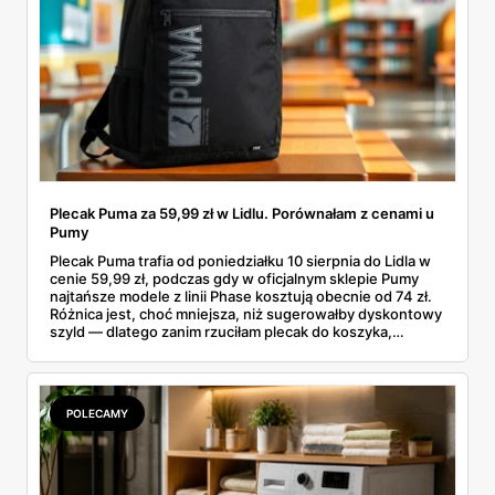
Plecak Puma za 59,99 zł w Lidlu. Porównałam z cenami u
Pumy
Plecak Puma trafia od poniedziałku 10 sierpnia do Lidla w
cenie 59,99 zł, podczas gdy w oficjalnym sklepie Pumy
najtańsze modele z linii Phase kosztują obecnie od 74 zł.
Różnica jest, choć mniejsza, niż sugerowałby dyskontowy
szyld — dlatego zanim rzuciłam plecak do koszyka,
rozłożyłam ceny na czynniki pierwsze. Poniżej cała
rozpiska: co dokładnie sprzedaje Lidl, ile kosztują
odpowiedniki u producenta i komu ten zakup naprawdę
się opłaci.
POLECAMY