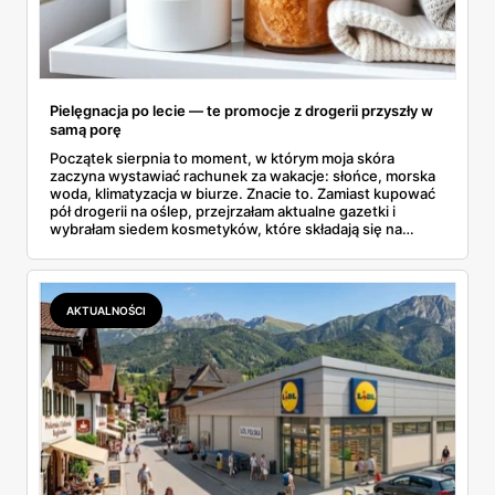
Pielęgnacja po lecie — te promocje z drogerii przyszły w
samą porę
Początek sierpnia to moment, w którym moja skóra
zaczyna wystawiać rachunek za wakacje: słońce, morska
woda, klimatyzacja w biurze. Znacie to. Zamiast kupować
pół drogerii na oślep, przejrzałam aktualne gazetki i
wybrałam siedem kosmetyków, które składają się na
sensowny plan regeneracji — od peelingu za 21,95 zł po
dermokosmetyki Vichy. Wszystkie ceny sprawdziłam w
ofertach, terminy też.
AKTUALNOŚCI