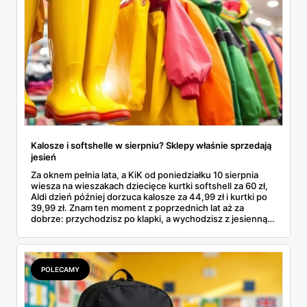
Kalosze i softshelle w sierpniu? Sklepy właśnie sprzedają
jesień
Za oknem pełnia lata, a KiK od poniedziałku 10 sierpnia
wiesza na wieszakach dziecięce kurtki softshell za 60 zł,
Aldi dzień później dorzuca kalosze za 44,99 zł i kurtki po
39,99 zł. Znam ten moment z poprzednich lat aż za
dobrze: przychodzisz po klapki, a wychodzisz z jesienną
garderobą dla całej rodziny. Sprawdziłam, co dokładnie
pojawi się w gazetkach w przyszłym tygodniu i czy jest
sens kupować jesień, zanim skończą się wakacje.
POLECAMY