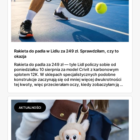
Rakieta do padla w Lidlu za 249 zł. Sprawdziłam, czy to
okazja
Rakieta do padla za 249 zł — tyle Lidl policzy sobie od
poniedziałku 10 sierpnia za model Crivit z karbonowym
splotem 12K. W sklepach specjalistycznych podobne
konstrukcje zaczynają się od mniej więcej dwukrotności
tej kwoty, więc przecierałam oczy, kiedy zobaczyłam ją w
gazetce między dresami a wkrętarką. Padel to dziś
najszybciej rosnący sport w Polsce: kortów przybywa
lawinowo, a chętnych jeszcze szybciej. Sprawdziłam, co
dokładnie dostajemy za te pieniądze i komu taka rakieta
AKTUALNOŚCI
faktycznie wystarczy.