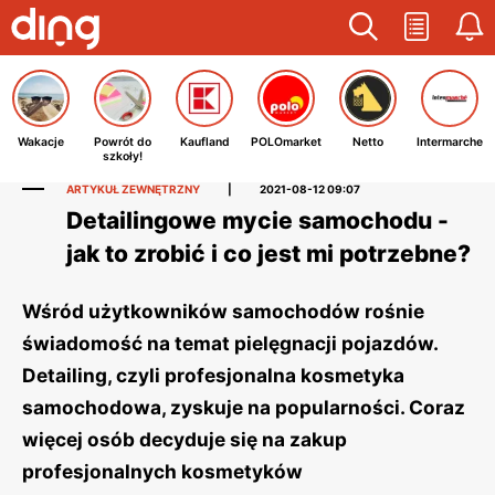
Wakacje
Powrót do
Kaufland
POLOmarket
Netto
Intermarche
szkoły!
ARTYKUŁ ZEWNĘTRZNY
|
2021-08-12 09:07
Detailingowe mycie samochodu -
jak to zrobić i co jest mi potrzebne?
Wśród użytkowników samochodów rośnie
świadomość na temat pielęgnacji pojazdów.
Detailing, czyli profesjonalna kosmetyka
samochodowa, zyskuje na popularności. Coraz
więcej osób decyduje się na zakup
profesjonalnych kosmetyków