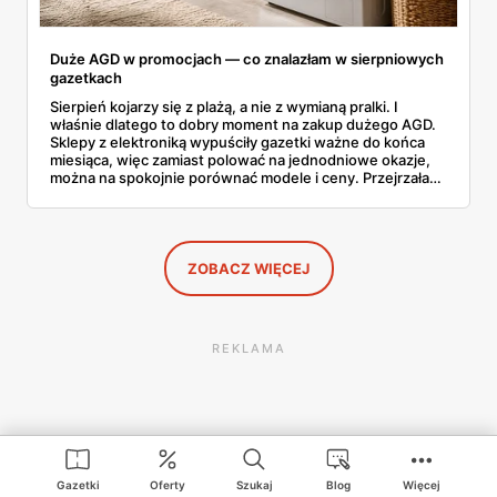
Duże AGD w promocjach — co znalazłam w sierpniowych
gazetkach
Sierpień kojarzy się z plażą, a nie z wymianą pralki. I
właśnie dlatego to dobry moment na zakup dużego AGD.
Sklepy z elektroniką wypuściły gazetki ważne do końca
miesiąca, więc zamiast polować na jednodniowe okazje,
można na spokojnie porównać modele i ceny. Przejrzałam
aktualne promocje AGD i RTV — poniżej wszystko, co
znalazłam, z cenami i terminami.
ZOBACZ WIĘCEJ
REKLAMA
Gazetki
Oferty
Szukaj
Blog
Więcej