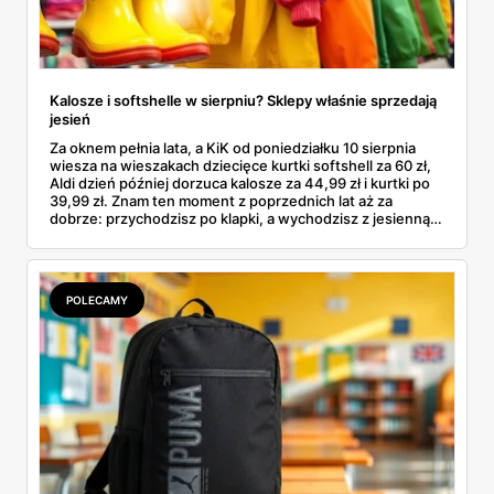
Kalosze i softshelle w sierpniu? Sklepy właśnie sprzedają
jesień
Za oknem pełnia lata, a KiK od poniedziałku 10 sierpnia
wiesza na wieszakach dziecięce kurtki softshell za 60 zł,
Aldi dzień później dorzuca kalosze za 44,99 zł i kurtki po
39,99 zł. Znam ten moment z poprzednich lat aż za
dobrze: przychodzisz po klapki, a wychodzisz z jesienną
garderobą dla całej rodziny. Sprawdziłam, co dokładnie
pojawi się w gazetkach w przyszłym tygodniu i czy jest
sens kupować jesień, zanim skończą się wakacje.
POLECAMY