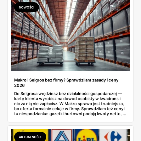
NOWOŚCI
Makro i Selgros bez firmy? Sprawdziłam zasady i ceny
2026
Do Selgrosa wejdziesz bez działalności gospodarczej —
kartę klienta wyrobisz na dowód osobisty w kwadrans i
nic za nią nie zapłacisz. W Makro sprawa jest trudniejsza,
bo oferta formalnie celuje w firmy. Sprawdziłam też ceny i
tu niespodzianka: gazetki hurtowni podają kwoty netto, a
przy kasie doliczany jest VAT. Co więcej, hurt wcale nie
zawsze wygrywa — ta sama kawa ziarnista kosztuje w
Makro ponad dwa razy więcej niż w weekendowej
promocji dyskontu.
AKTUALNOŚCI