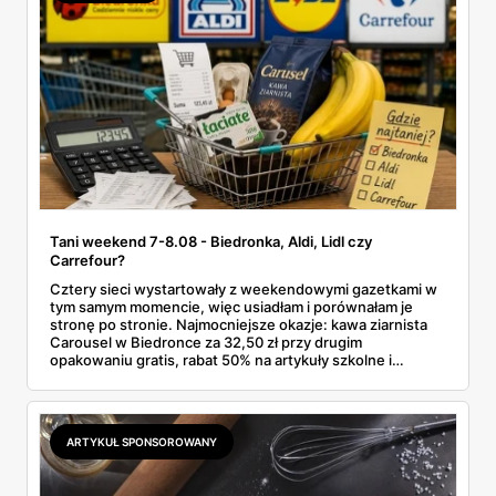
Tani weekend 7-8.08 - Biedronka, Aldi, Lidl czy
Carrefour?
Cztery sieci wystartowały z weekendowymi gazetkami w
tym samym momencie, więc usiadłam i porównałam je
stronę po stronie. Najmocniejsze okazje: kawa ziarnista
Carousel w Biedronce za 32,50 zł przy drugim
opakowaniu gratis, rabat 50% na artykuły szkolne i
przemysłowe przy zakupie trzech sztuk oraz banany po
2,99 zł za kilogram, ale wyłącznie w sobotę z aplikacją. Aldi
odpowiada masłem za 2,99 zł. Werdykt w skrócie:
najwięcej wyciśniesz z Biedronki, po świeże warzywa jedź
ARTYKUŁ SPONSOROWANY
do Aldi.