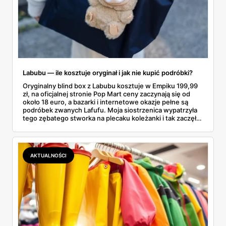
Labubu — ile kosztuje oryginał i jak nie kupić podróbki?
Oryginalny blind box z Labubu kosztuje w Empiku 199,99
zł, na oficjalnej stronie Pop Mart ceny zaczynają się od
około 18 euro, a bazarki i internetowe okazje pełne są
podróbek zwanych Lafufu. Moja siostrzenica wypatrzyła
tego zębatego stworka na plecaku koleżanki i tak zaczęło
się rodzinne śledztwo: co to właściwie jest, ile naprawdę
kosztuje i po czym poznać, że sprzedawca nie wciska nam
podróbki. Spisałam wszystko, czego się dowiedziałam —
łącznie z jedną wpadką, o której za chwilę.
AKTUALNOŚCI