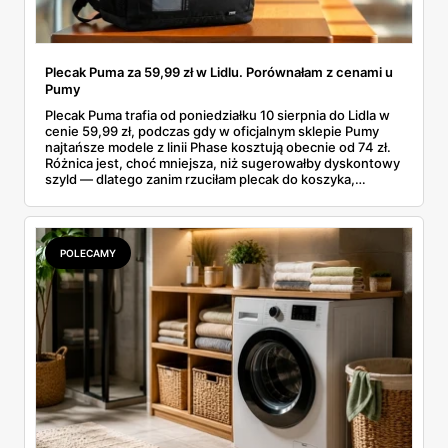
Plecak Puma za 59,99 zł w Lidlu. Porównałam z cenami u
Pumy
Plecak Puma trafia od poniedziałku 10 sierpnia do Lidla w
cenie 59,99 zł, podczas gdy w oficjalnym sklepie Pumy
najtańsze modele z linii Phase kosztują obecnie od 74 zł.
Różnica jest, choć mniejsza, niż sugerowałby dyskontowy
szyld — dlatego zanim rzuciłam plecak do koszyka,
rozłożyłam ceny na czynniki pierwsze. Poniżej cała
rozpiska: co dokładnie sprzedaje Lidl, ile kosztują
odpowiedniki u producenta i komu ten zakup naprawdę
się opłaci.
POLECAMY