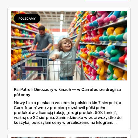
POLECAMY
Psi Patrol i Dinozaury w kinach — w Carrefourze drugi za
pół ceny
Nowy film o pieskach wszedł do polskich kin 7 sierpnia, a
Carrefour równo z premierą rozstawił półki pełne
produktów z licencją i akcję „drugi produkt 50% taniej",
ważną do 22 sierpnia. Zanim dziecko wrzuci wszystko do
koszyka, policzyłam ceny w przeliczeniu na kilogram.
Wnioski? Krem orzechowy z paluszkami za 3,49 zł to
prawie 140 zł za kilogram, ale lody do mrożenia i rurki
waflowe bronią się nawet bez rabatu.