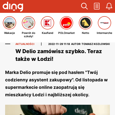
Wakacje
Powrót do
Kaufland
POLOmarket
Netto
Intermarche
szkoły!
AKTUALNOŚCI
|
2022-11-29 11:18
AUTOR: TOMASZ KOZŁOWSKI
W Delio zamówisz szybko. Teraz
także w Łodzi!
Marka Delio promuje się pod hasłem "Twój
codzienny asystent zakupowy". Od listopada w
supermarkecie online zaopatrują się
mieszkańcy Łodzi i najbliższej okolicy.