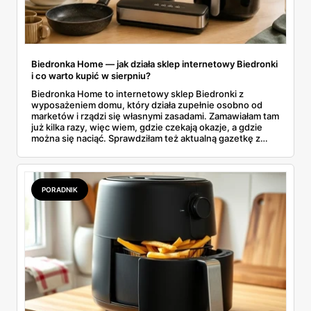
Biedronka Home — jak działa sklep internetowy Biedronki
i co warto kupić w sierpniu?
Biedronka Home to internetowy sklep Biedronki z
wyposażeniem domu, który działa zupełnie osobno od
marketów i rządzi się własnymi zasadami. Zamawiałam tam
już kilka razy, więc wiem, gdzie czekają okazje, a gdzie
można się naciąć. Sprawdziłam też aktualną gazetkę z
domowymi produktami w zwykłych sklepach. Zebrałam
wszystko w jednym miejscu: jak zamawiać, ile trwa zwrot,
jakie kody rabatowe działają w sierpniu i które produkty
faktycznie warto włożyć do koszyka.
PORADNIK