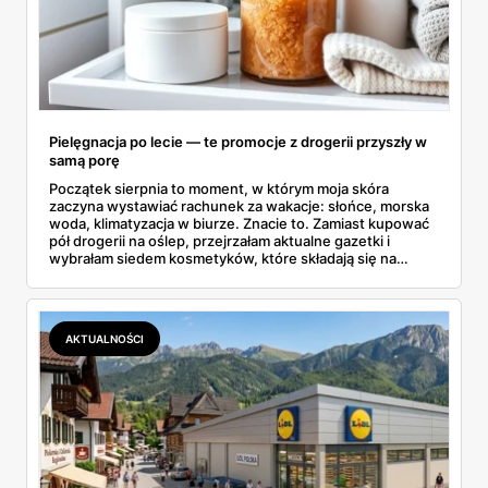
Pielęgnacja po lecie — te promocje z drogerii przyszły w
samą porę
Początek sierpnia to moment, w którym moja skóra
zaczyna wystawiać rachunek za wakacje: słońce, morska
woda, klimatyzacja w biurze. Znacie to. Zamiast kupować
pół drogerii na oślep, przejrzałam aktualne gazetki i
wybrałam siedem kosmetyków, które składają się na
sensowny plan regeneracji — od peelingu za 21,95 zł po
dermokosmetyki Vichy. Wszystkie ceny sprawdziłam w
ofertach, terminy też.
AKTUALNOŚCI