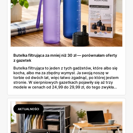
Butelka filtrująca za mniej niż 30 zł — porównałam oferty
z gazetek
Butelka filtrująca to jeden z tych gadżetów, które albo się
kocha, albo ma za zbędny wymysł. Ja swoją noszę w
torbie od dwóch lat, więc łatwo zgadnąć, po której jestem
stronie. W sierpniowych gazetkach pojawiły się aż trzy
modele w cenach od 24,99 do 29,99 zł, do tego zwykła
butelka za 14,99 zł dla nieprzekonanych. Sprawdziłam
wszystkie oferty i policzyłam, kiedy taki zakup faktycznie
się opłaca.
AKTUALNOŚCI