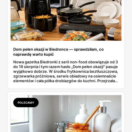
Dom pełen okazji w Biedronce — sprawdziłam, co
naprawdę warto kupić
Nowa gazetka Biedronki z serii non-food obowiązuje od 3
do 19 sierpnia i tym razem hasło „Dom pełen okazji" pasuje
wyjątkowo dobrze. W środku frytkownica beztłuszczowa,
zgrzewarka próżniowa, serwis obiadowy na osiemnaście
elementów i cała półka drobiazgów do kuchni. Przejrzałam
wszystkie strony i wybrałam to, po co sama ustawiłabym
się przy półce z samego rana.
POLECAMY