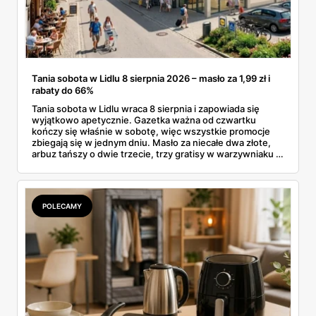
Tania sobota w Lidlu 8 sierpnia 2026 – masło za 1,99 zł i
rabaty do 66%
Tania sobota w Lidlu wraca 8 sierpnia i zapowiada się
wyjątkowo apetycznie. Gazetka ważna od czwartku
kończy się właśnie w sobotę, więc wszystkie promocje
zbiegają się w jednym dniu. Masło za niecałe dwa złote,
arbuz tańszy o dwie trzecie, trzy gratisy w warzywniaku i
jedna oferta działająca wyłącznie w sobotę. Przejrzałam
całą sobotnią gazetkę Lidla strona po stronie i wybrałam
to, co naprawdę się opłaca.
POLECAMY