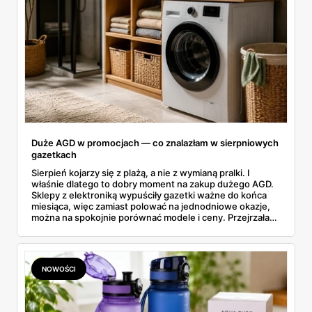
Duże AGD w promocjach — co znalazłam w sierpniowych
gazetkach
Sierpień kojarzy się z plażą, a nie z wymianą pralki. I
właśnie dlatego to dobry moment na zakup dużego AGD.
Sklepy z elektroniką wypuściły gazetki ważne do końca
miesiąca, więc zamiast polować na jednodniowe okazje,
można na spokojnie porównać modele i ceny. Przejrzałam
aktualne promocje AGD i RTV — poniżej wszystko, co
znalazłam, z cenami i terminami.
NOWOŚCI