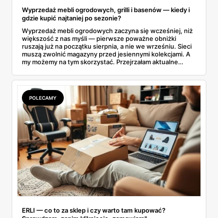
Wyprzedaż mebli ogrodowych, grilli i basenów — kiedy i
gdzie kupić najtaniej po sezonie?
Wyprzedaż mebli ogrodowych zaczyna się wcześniej, niż
większość z nas myśli — pierwsze poważne obniżki
ruszają już na początku sierpnia, a nie we wrześniu. Sieci
muszą zwolnić magazyny przed jesiennymi kolekcjami. A
my możemy na tym skorzystać. Przejrzałam aktualne
gazetki i zebrałam konkretne przeceny na krzesła, stoły,
leżaki, grille i baseny. Do tego podpowiadam, jak odróżnić
prawdziwą obniżkę od pozornej.
POLECAMY
ERLI — co to za sklep i czy warto tam kupować?