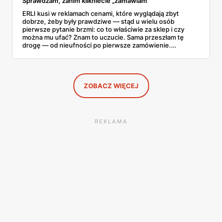
Sprawdzam, zanim klikniecie „zamawiam"
ERLI kusi w reklamach cenami, które wyglądają zbyt
dobrze, żeby były prawdziwe — stąd u wielu osób
pierwsze pytanie brzmi: co to właściwie za sklep i czy
można mu ufać? Znam to uczucie. Sama przeszłam tę
drogę — od nieufności po pierwsze zamówienie.
Sprawdziłam, jak ta platforma działa, kto za nią stoi, co
mówią kupujący i co ciekawego jest tam teraz w promocji,
na początku sierpnia. Poniżej wszystko, co warto
wiedzieć przed pierwszym koszykiem.
ZOBACZ WIĘCEJ
REKLAMA