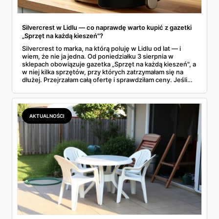
Silvercrest w Lidlu — co naprawdę warto kupić z gazetki
„Sprzęt na każdą kieszeń"?
Silvercrest to marka, na którą poluję w Lidlu od lat — i
wiem, że nie ja jedna. Od poniedziałku 3 sierpnia w
sklepach obowiązuje gazetka „Sprzęt na każdą kieszeń", a
w niej kilka sprzętów, przy których zatrzymałam się na
dłużej. Przejrzałam całą ofertę i sprawdziłam ceny. Jeśli
zastanawiacie się, czy tegoroczny air fryer za 299 zł to
faktycznie okazja — poniżej znajdziecie odpowiedź.
Uwaga: promocja trwa tylko do 8 sierpnia.
AKTUALNOŚCI