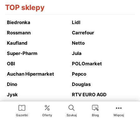
TOP sklepy
Biedronka
Lidl
Rossmann
Carrefour
Kaufland
Netto
Super-Pharm
Jula
OBI
POLOmarket
Auchan Hipermarket
Pepco
Dino
Douglas
Jysk
RTV EURO AGD
Action
Media Expert
Deichmann
Media Markt
Gazetki
Oferty
Szukaj
Blog
Więcej
Ding.pl to serwis internetowy prezentujący
gazetki promocyjne
oraz
katalogi
sklepów i dużych sieci handlowych. Dzięki