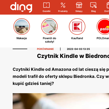
Gazetki
Produkty
Sklepy
Blog
Dni 
Wakacje
Powrót do
Kaufland
POLOmar
szkoły!
PORÓWNANIE
|
2023-04-03 13:35
Czytnik Kindle w Biedronc
Czytniki Kindle od Amazona od lat cieszą się p
modeli trafił do oferty sklepu Biedronka. Czy
kupić gdzieś taniej?