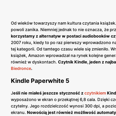
Od wieków towarzyszy nam kultura czytania książek.
powoli zanika. Niemniej jednak to nie oznacza, że p
korzystamy z alternatyw w postaci audiobooków c
2007 roku, kiedy to po raz pierwszy wprowadzono na 
tej kategorii. Od tamtego czasu wiele się zmieniło. 
książek, Amazon wprowadzał na rynek kolejne generac
również w dyskontach.
Czytnik Kindle, jeden z naj
Biedronce
.
Kindle Paperwhite 5
J
eśli nie miałeś jeszcze styczność z
czytnikiem
Kind
wyposażono w ekran o przekątnej 6,8 cala. Dzięki cz
czytelny. Jego rozdzielczość wynosi 300 dpi, a po
ekranu.
Nowością jest również możliwość automatyc