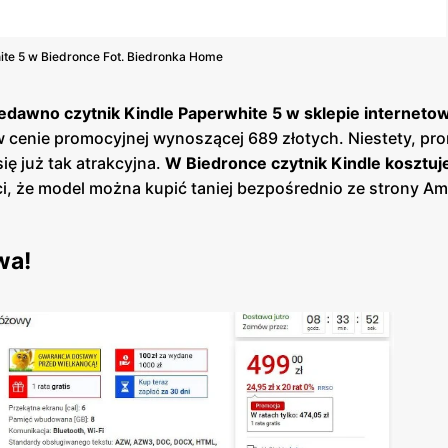
ite 5 w Biedronce Fot. Biedronka Home
edawno czytnik Kindle Paperwhite 5 w sklepie internet
 cenie promocyjnej wynoszącej 689 złotych. Niestety, pr
ię już tak atrakcyjna.
W Biedronce czytnik Kindle kosztuj
ci, że model można kupić taniej bezpośrednio ze strony A
ywa!