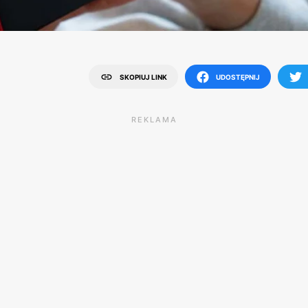
SKOPIUJ LINK
UDOSTĘPNIJ
REKLAMA