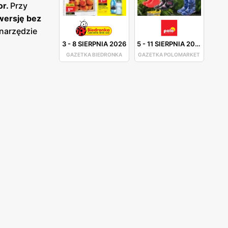
or.
Przy
wersję bez
narzędzie
3
-
8 SIERPNIA 2026
5
-
11 SIERPNIA 2026
GAZETKA BIEDRONKA
GAZETKA POLOMARKET