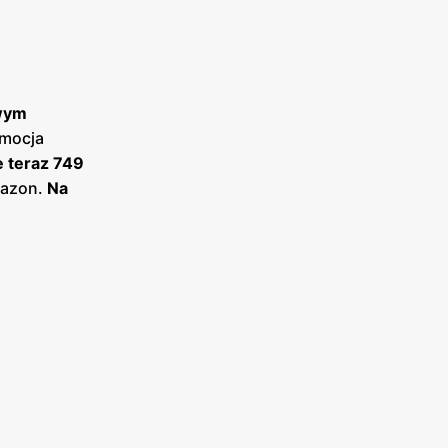
owym
omocja
e teraz 749
mazon.
Na