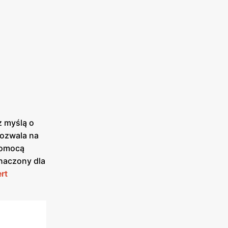
z myślą o
pozwala na
 pomocą
znaczony dla
rt