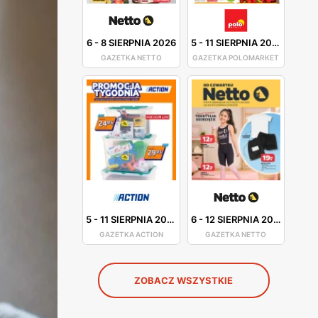
6
-
8 SIERPNIA 2026
5
-
11 SIERPNIA 2026
GAZETKA NETTO
GAZETKA POLOMARKET
5
-
11 SIERPNIA 2026
6
-
12 SIERPNIA 2026
GAZETKA ACTION
GAZETKA NETTO
ZOBACZ WSZYSTKIE