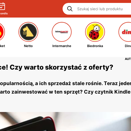
handlu
ket
Netto
Intermarche
Biedronka
Din
AUT
e! Czy warto skorzystać z oferty?
opularnością, a ich sprzedaż stale rośnie. Teraz jede
 warto zainwestować w ten sprzęt? Czy czytnik Kindl