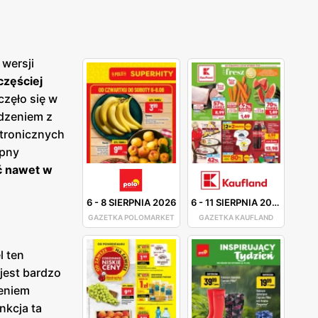
 wersji
częściej
zęło się w
ądzeniem z
ktronicznych
ępny
ć nawet w
6
-
8 SIERPNIA 2026
6
-
11 SIERPNIA 2026
GAZETKA POLOMARKET
GAZETKA KAUFLAND
 ten
jest bardzo
leniem
nkcja ta