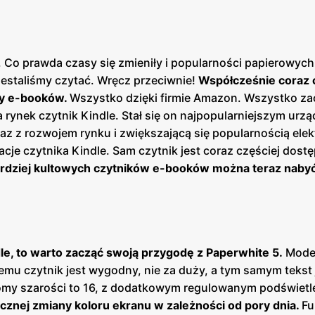
 Co prawda czasy się zmieniły i popularności papierowych
rzestaliśmy czytać. Wręcz przeciwnie!
Współcześnie coraz 
zy e-booków.
Wszystko dzięki firmie Amazon. Wszystko zac
rynek czytnik Kindle. Stał się on najpopularniejszym urz
Wraz z rozwojem rynku i zwiększającą się popularnością ele
je czytnika Kindle. Sam czytnik jest coraz częściej dost
bardziej kultowych czytników e-booków można teraz naby
le, to warto zacząć swoją przygodę z Paperwhite 5.
Model
emu czytnik jest wygodny, nie za duży, a tym samym tekst 
ziomy szarości to 16, z dodatkowym regulowanym podświet
znej zmiany koloru ekranu w zależności od pory dnia.
Fu