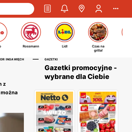
o
Rossmann
Lidl
Czas na
Ta
grilla!
kosm
OR: INGA WIĘCH
GAZETKI
Gazetki promocyjne -
wybrane dla Ciebie
n z
e można