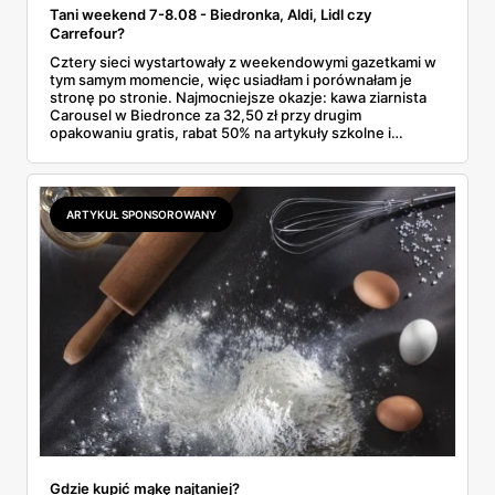
Tani weekend 7-8.08 - Biedronka, Aldi, Lidl czy
Carrefour?
Cztery sieci wystartowały z weekendowymi gazetkami w
tym samym momencie, więc usiadłam i porównałam je
stronę po stronie. Najmocniejsze okazje: kawa ziarnista
Carousel w Biedronce za 32,50 zł przy drugim
opakowaniu gratis, rabat 50% na artykuły szkolne i
przemysłowe przy zakupie trzech sztuk oraz banany po
2,99 zł za kilogram, ale wyłącznie w sobotę z aplikacją. Aldi
odpowiada masłem za 2,99 zł. Werdykt w skrócie:
najwięcej wyciśniesz z Biedronki, po świeże warzywa jedź
ARTYKUŁ SPONSOROWANY
do Aldi.
Gdzie kupić mąkę najtaniej?