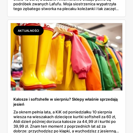
podróbek zwanych Lafufu. Moja siostrzenica wypatrzyła
tego zębatego stworka na plecaku koleżanki i tak zaczęło
się rodzinne śledztwo: co to właściwie jest, ile naprawdę
kosztuje i po czym poznać, że sprzedawca nie wciska nam
podróbki. Spisałam wszystko, czego się dowiedziałam —
łącznie z jedną wpadką, o której za chwilę.
AKTUALNOŚCI
Kalosze i softshelle w sierpniu? Sklepy właśnie sprzedają
jesień
Za oknem pełnia lata, a KiK od poniedziałku 10 sierpnia
wiesza na wieszakach dziecięce kurtki softshell za 60 zł,
Aldi dzień później dorzuca kalosze za 44,99 zł i kurtki po
39,99 zł. Znam ten moment z poprzednich lat aż za
dobrze: przychodzisz po klapki, a wychodzisz z jesienną