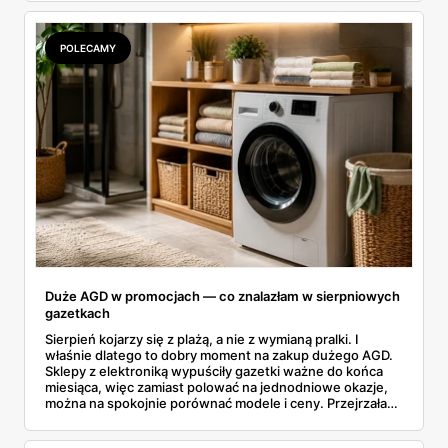
rozpiska: co dokładnie sprzedaje Lidl, ile kosztują
odpowiedniki u producenta i komu ten zakup naprawdę
się opłaci.
POLECAMY
Duże AGD w promocjach — co znalazłam w sierpniowych
gazetkach
Sierpień kojarzy się z plażą, a nie z wymianą pralki. I
właśnie dlatego to dobry moment na zakup dużego AGD.
Sklepy z elektroniką wypuściły gazetki ważne do końca
miesiąca, więc zamiast polować na jednodniowe okazje,
można na spokojnie porównać modele i ceny. Przejrzałam
aktualne promocje AGD i RTV — poniżej wszystko, co
znalazłam, z cenami i terminami.