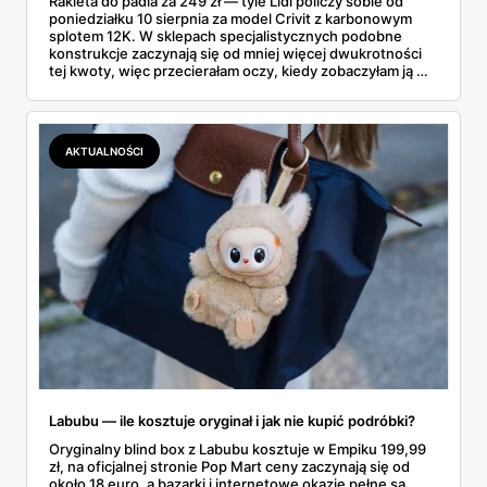
Rakieta do padla za 249 zł — tyle Lidl policzy sobie od
poniedziałku 10 sierpnia za model Crivit z karbonowym
splotem 12K. W sklepach specjalistycznych podobne
konstrukcje zaczynają się od mniej więcej dwukrotności
tej kwoty, więc przecierałam oczy, kiedy zobaczyłam ją w
gazetce między dresami a wkrętarką. Padel to dziś
najszybciej rosnący sport w Polsce: kortów przybywa
lawinowo, a chętnych jeszcze szybciej. Sprawdziłam, co
dokładnie dostajemy za te pieniądze i komu taka rakieta
AKTUALNOŚCI
faktycznie wystarczy.
Labubu — ile kosztuje oryginał i jak nie kupić podróbki?
Oryginalny blind box z Labubu kosztuje w Empiku 199,99
zł, na oficjalnej stronie Pop Mart ceny zaczynają się od
około 18 euro, a bazarki i internetowe okazje pełne są