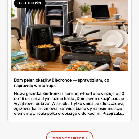
AKTUALNOŚCI
Dom pełen okazji w Biedronce — sprawdziłam, co
naprawdę warto kupić
Nowa gazetka Biedronki z serii non-food obowiązuje od 3
do 19 sierpnia i tym razem hasło „Dom pełen okazji" pasuje
wyjątkowo dobrze. W środku frytkownica beztłuszczowa,
zgrzewarka próżniowa, serwis obiadowy na osiemnaście
elementów i cała półka drobiazgów do kuchni. Przejrzałam
wszystkie strony i wybrałam to, po co sama ustawiłabym
się przy półce z samego rana.
ZOBACZ WIĘCEJ