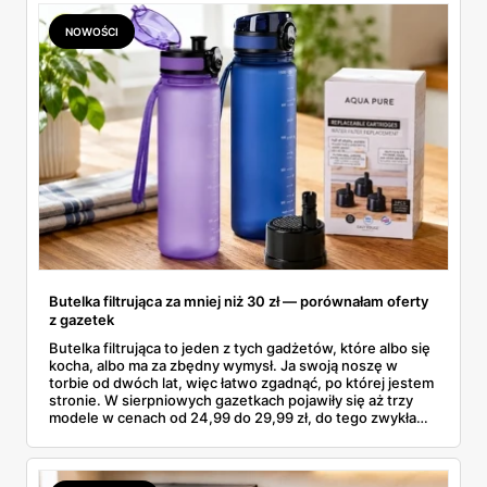
NOWOŚCI
Butelka filtrująca za mniej niż 30 zł — porównałam oferty
z gazetek
Butelka filtrująca to jeden z tych gadżetów, które albo się
kocha, albo ma za zbędny wymysł. Ja swoją noszę w
torbie od dwóch lat, więc łatwo zgadnąć, po której jestem
stronie. W sierpniowych gazetkach pojawiły się aż trzy
modele w cenach od 24,99 do 29,99 zł, do tego zwykła
butelka za 14,99 zł dla nieprzekonanych. Sprawdziłam
wszystkie oferty i policzyłam, kiedy taki zakup faktycznie
się opłaca.