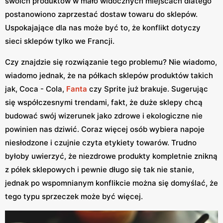
swoich produktów w mało widocznych miejscach dlatego
postanowiono zaprzestać dostaw towaru do sklepów.
Uspokajające dla nas może być to, że konflikt dotyczy
sieci sklepów tylko we Francji.
Czy znajdzie się rozwiązanie tego problemu? Nie wiadomo,
wiadomo jednak, że na półkach sklepów produktów takich
jak, Coca - Cola,
Fanta
czy Sprite już brakuje. Sugerując
się współczesnymi trendami, fakt, że duże sklepy chcą
budować swój wizerunek jako zdrowe i ekologiczne nie
powinien nas dziwić. Coraz więcej osób wybiera napoje
niesłodzone i czujnie czyta etykiety towarów. Trudno
byłoby uwierzyć, że niezdrowe produkty kompletnie znikną
z półek sklepowych i pewnie długo się tak nie stanie,
jednak po wspomnianym konflikcie można się domyślać, że
tego typu sprzeczek może być więcej.