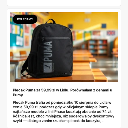
garderobą dla całej rodziny. Sprawdziłam, co dokładnie
pojawi się w gazetkach w przyszłym tygodniu i czy jest
sens kupować jesień, zanim skończą się wakacje.
POLECAMY
Plecak Puma za 59,99 zł w Lidlu. Porównałam z cenami u
Pumy
Plecak Puma trafia od poniedziałku 10 sierpnia do Lidla w
cenie 59,99 zł, podczas gdy w oficjalnym sklepie Pumy
najtańsze modele z linii Phase kosztują obecnie od 74 zł.
Różnica jest, choć mniejsza, niż sugerowałby dyskontowy
szyld — dlatego zanim rzuciłam plecak do koszyka,
rozłożyłam ceny na czynniki pierwsze. Poniżej cała