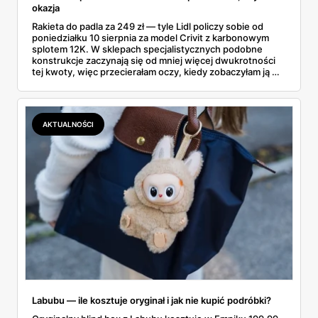
okazja
Rakieta do padla za 249 zł — tyle Lidl policzy sobie od
poniedziałku 10 sierpnia za model Crivit z karbonowym
splotem 12K. W sklepach specjalistycznych podobne
konstrukcje zaczynają się od mniej więcej dwukrotności
tej kwoty, więc przecierałam oczy, kiedy zobaczyłam ją w
gazetce między dresami a wkrętarką. Padel to dziś
najszybciej rosnący sport w Polsce: kortów przybywa
lawinowo, a chętnych jeszcze szybciej. Sprawdziłam, co
dokładnie dostajemy za te pieniądze i komu taka rakieta
AKTUALNOŚCI
faktycznie wystarczy.
Labubu — ile kosztuje oryginał i jak nie kupić podróbki?