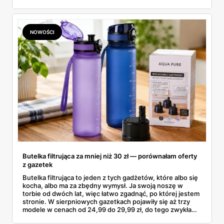
aktualne promocje AGD i RTV — poniżej wszystko, co
znalazłam, z cenami i terminami.
NOWOŚCI
Butelka filtrująca za mniej niż 30 zł — porównałam oferty
z gazetek
Butelka filtrująca to jeden z tych gadżetów, które albo się
kocha, albo ma za zbędny wymysł. Ja swoją noszę w
torbie od dwóch lat, więc łatwo zgadnąć, po której jestem
stronie. W sierpniowych gazetkach pojawiły się aż trzy
modele w cenach od 24,99 do 29,99 zł, do tego zwykła
butelka za 14,99 zł dla nieprzekonanych. Sprawdziłam