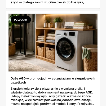
szyld — dlatego zanim rzuciłam plecak do koszyka,
rozłożyłam ceny na czynniki pierwsze. Poniżej cała
rozpiska: co dokładnie sprzedaje Lidl, ile kosztują
odpowiedniki u producenta i komu ten zakup naprawdę
się opłaci.
POLECAMY
Duże AGD w promocjach — co znalazłam w sierpniowych
gazetkach
Sierpień kojarzy się z plażą, a nie z wymianą pralki. I
właśnie dlatego to dobry moment na zakup dużego AGD.
Sklepy z elektroniką wypuściły gazetki ważne do końca
miesiąca, więc zamiast polować na jednodniowe okazje,
można na spokojnie porównać modele i ceny. Przejrzałam