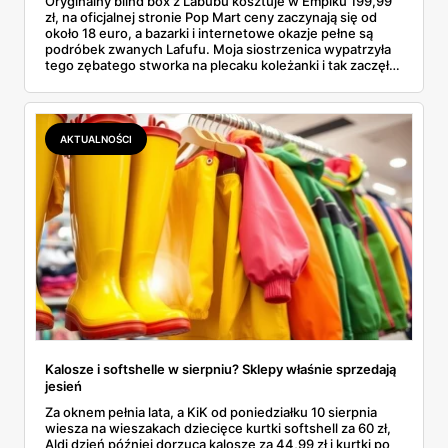
Oryginalny blind box z Labubu kosztuje w Empiku 199,99
zł, na oficjalnej stronie Pop Mart ceny zaczynają się od
około 18 euro, a bazarki i internetowe okazje pełne są
podróbek zwanych Lafufu. Moja siostrzenica wypatrzyła
tego zębatego stworka na plecaku koleżanki i tak zaczęło
się rodzinne śledztwo: co to właściwie jest, ile naprawdę
kosztuje i po czym poznać, że sprzedawca nie wciska nam
podróbki. Spisałam wszystko, czego się dowiedziałam —
łącznie z jedną wpadką, o której za chwilę.
AKTUALNOŚCI
Kalosze i softshelle w sierpniu? Sklepy właśnie sprzedają
jesień
Za oknem pełnia lata, a KiK od poniedziałku 10 sierpnia
wiesza na wieszakach dziecięce kurtki softshell za 60 zł,
Aldi dzień później dorzuca kalosze za 44,99 zł i kurtki po