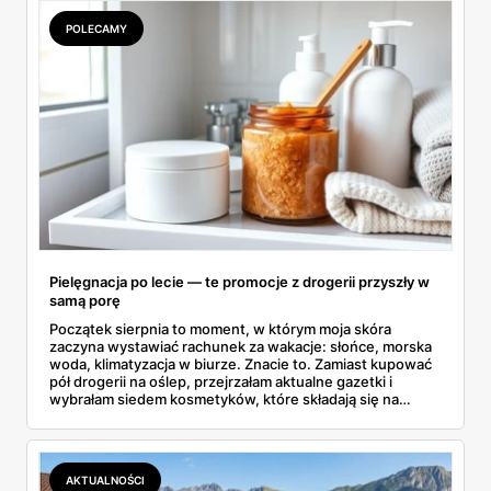
POLECAMY
Pielęgnacja po lecie — te promocje z drogerii przyszły w
samą porę
Początek sierpnia to moment, w którym moja skóra
zaczyna wystawiać rachunek za wakacje: słońce, morska
woda, klimatyzacja w biurze. Znacie to. Zamiast kupować
pół drogerii na oślep, przejrzałam aktualne gazetki i
wybrałam siedem kosmetyków, które składają się na
sensowny plan regeneracji — od peelingu za 21,95 zł po
dermokosmetyki Vichy. Wszystkie ceny sprawdziłam w
ofertach, terminy też.
AKTUALNOŚCI