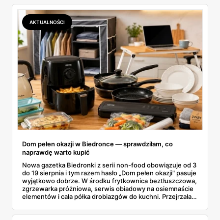
wszystkie oferty i policzyłam, kiedy taki zakup faktycznie
się opłaca.
AKTUALNOŚCI
Dom pełen okazji w Biedronce — sprawdziłam, co
naprawdę warto kupić
Nowa gazetka Biedronki z serii non-food obowiązuje od 3
do 19 sierpnia i tym razem hasło „Dom pełen okazji" pasuje
wyjątkowo dobrze. W środku frytkownica beztłuszczowa,
zgrzewarka próżniowa, serwis obiadowy na osiemnaście
elementów i cała półka drobiazgów do kuchni. Przejrzałam
wszystkie strony i wybrałam to, po co sama ustawiłabym
się przy półce z samego rana.