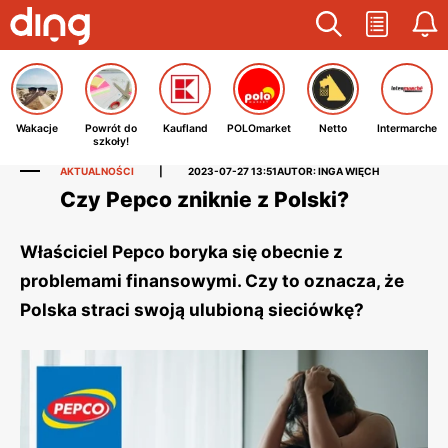
Wakacje
Powrót do
Kaufland
POLOmarket
Netto
Intermarche
szkoły!
AKTUALNOŚCI
|
2023-07-27 13:51
AUTOR: INGA WIĘCH
Czy Pepco zniknie z Polski?
Właściciel Pepco boryka się obecnie z
problemami finansowymi. Czy to oznacza, że
Polska straci swoją ulubioną sieciówkę?