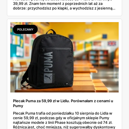
39,99 zł. Znam ten moment z poprzednich lat aż za
dobrze: przychodzisz po klapki, a wychodzisz z jesienną
garderobą dla całej rodziny. Sprawdziłam, co dokładnie
pojawi się w gazetkach w przyszłym tygodniu i czy jest
sens kupować jesień, zanim skończą się wakacje.
POLECAMY
Plecak Puma za 59,99 zł w Lidlu. Porównałam z cenami u
Pumy
Plecak Puma trafia od poniedziałku 10 sierpnia do Lidla w
cenie 59,99 zł, podczas gdy w oficjalnym sklepie Pumy
najtańsze modele z linii Phase kosztują obecnie od 74 zł.
Różnica jest, choć mniejsza, niż sugerowałby dyskontowy