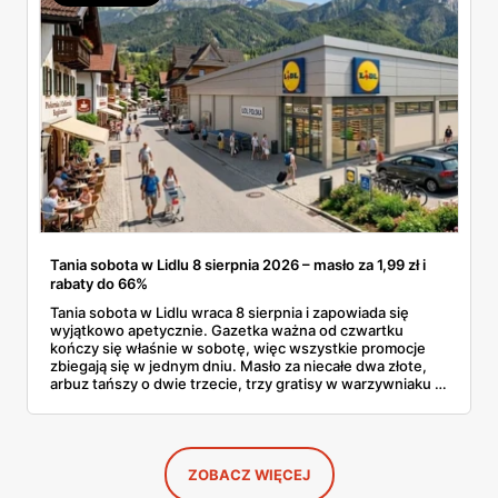
Tania sobota w Lidlu 8 sierpnia 2026 – masło za 1,99 zł i
rabaty do 66%
Tania sobota w Lidlu wraca 8 sierpnia i zapowiada się
wyjątkowo apetycznie. Gazetka ważna od czwartku
kończy się właśnie w sobotę, więc wszystkie promocje
zbiegają się w jednym dniu. Masło za niecałe dwa złote,
arbuz tańszy o dwie trzecie, trzy gratisy w warzywniaku i
jedna oferta działająca wyłącznie w sobotę. Przejrzałam
całą sobotnią gazetkę Lidla strona po stronie i wybrałam
to, co naprawdę się opłaca.
ZOBACZ WIĘCEJ