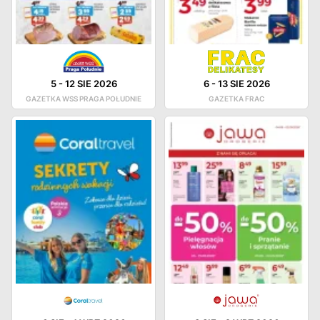
5
-
12 SIE 2026
6
-
13 SIE 2026
GAZETKA WSS PRAGA POŁUDNIE
GAZETKA FRAC