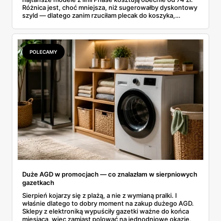
Różnica jest, choć mniejsza, niż sugerowałby dyskontowy
szyld — dlatego zanim rzuciłam plecak do koszyka,
rozłożyłam ceny na czynniki pierwsze. Poniżej cała
rozpiska: co dokładnie sprzedaje Lidl, ile kosztują
odpowiedniki u producenta i komu ten zakup naprawdę
się opłaci.
POLECAMY
Duże AGD w promocjach — co znalazłam w sierpniowych
gazetkach
Sierpień kojarzy się z plażą, a nie z wymianą pralki. I
właśnie dlatego to dobry moment na zakup dużego AGD.
Sklepy z elektroniką wypuściły gazetki ważne do końca
miesiąca, więc zamiast polować na jednodniowe okazje,