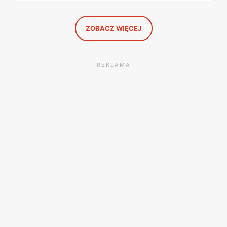
się przy półce z samego rana.
ZOBACZ WIĘCEJ
REKLAMA