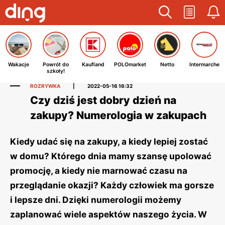
Wakacje
Powrót do
Kaufland
POLOmarket
Netto
Intermarche
szkoły!
ROZRYWKA
|
2022-05-16 16:32
Czy dziś jest dobry dzień na
zakupy? Numerologia w zakupach
Kiedy udać się na zakupy, a kiedy lepiej zostać
w domu? Którego dnia mamy szansę upolować
promocję, a kiedy nie marnować czasu na
przeglądanie okazji? Każdy człowiek ma gorsze
i lepsze dni. Dzięki numerologii możemy
zaplanować wiele aspektów naszego życia. W