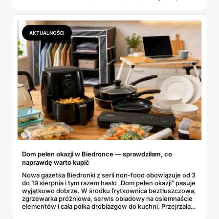
butelka za 14,99 zł dla nieprzekonanych. Sprawdziłam
wszystkie oferty i policzyłam, kiedy taki zakup faktycznie
się opłaca.
AKTUALNOŚCI
Dom pełen okazji w Biedronce — sprawdziłam, co
naprawdę warto kupić
Nowa gazetka Biedronki z serii non-food obowiązuje od 3
do 19 sierpnia i tym razem hasło „Dom pełen okazji" pasuje
wyjątkowo dobrze. W środku frytkownica beztłuszczowa,
zgrzewarka próżniowa, serwis obiadowy na osiemnaście
elementów i cała półka drobiazgów do kuchni. Przejrzałam
wszystkie strony i wybrałam to, po co sama ustawiłabym