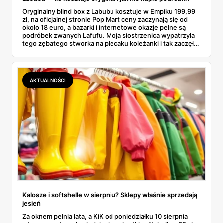
Oryginalny blind box z Labubu kosztuje w Empiku 199,99
zł, na oficjalnej stronie Pop Mart ceny zaczynają się od
około 18 euro, a bazarki i internetowe okazje pełne są
podróbek zwanych Lafufu. Moja siostrzenica wypatrzyła
tego zębatego stworka na plecaku koleżanki i tak zaczęło
się rodzinne śledztwo: co to właściwie jest, ile naprawdę
kosztuje i po czym poznać, że sprzedawca nie wciska nam
podróbki. Spisałam wszystko, czego się dowiedziałam —
łącznie z jedną wpadką, o której za chwilę.
AKTUALNOŚCI
Kalosze i softshelle w sierpniu? Sklepy właśnie sprzedają
jesień
Za oknem pełnia lata, a KiK od poniedziałku 10 sierpnia