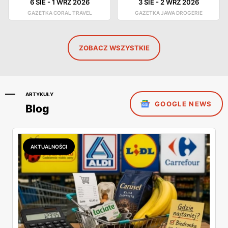
6 SIE
-
1 WRZ 2026
3 SIE
-
2 WRZ 2026
GAZETKA CORAL TRAVEL
GAZETKA JAWA DROGERIE
ZOBACZ WSZYSTKIE
ARTYKUŁY
GOOGLE NEWS
Blog
AKTUALNOŚCI