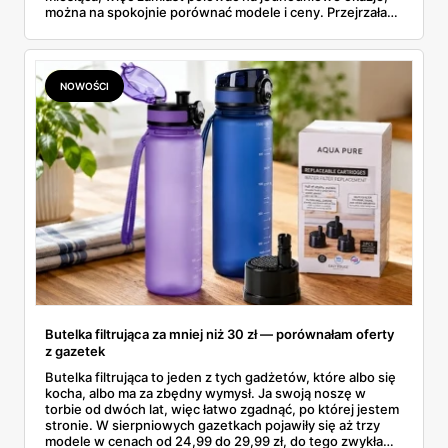
można na spokojnie porównać modele i ceny. Przejrzałam
aktualne promocje AGD i RTV — poniżej wszystko, co
znalazłam, z cenami i terminami.
NOWOŚCI
Butelka filtrująca za mniej niż 30 zł — porównałam oferty
z gazetek
Butelka filtrująca to jeden z tych gadżetów, które albo się
kocha, albo ma za zbędny wymysł. Ja swoją noszę w
torbie od dwóch lat, więc łatwo zgadnąć, po której jestem
stronie. W sierpniowych gazetkach pojawiły się aż trzy
modele w cenach od 24,99 do 29,99 zł, do tego zwykła