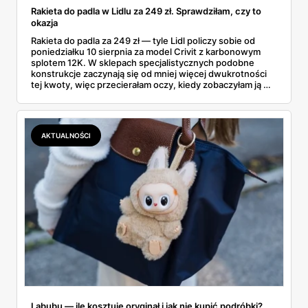
Rakieta do padla w Lidlu za 249 zł. Sprawdziłam, czy to
okazja
Rakieta do padla za 249 zł — tyle Lidl policzy sobie od
poniedziałku 10 sierpnia za model Crivit z karbonowym
splotem 12K. W sklepach specjalistycznych podobne
konstrukcje zaczynają się od mniej więcej dwukrotności
tej kwoty, więc przecierałam oczy, kiedy zobaczyłam ją w
gazetce między dresami a wkrętarką. Padel to dziś
najszybciej rosnący sport w Polsce: kortów przybywa
lawinowo, a chętnych jeszcze szybciej. Sprawdziłam, co
dokładnie dostajemy za te pieniądze i komu taka rakieta
AKTUALNOŚCI
faktycznie wystarczy.
Labubu — ile kosztuje oryginał i jak nie kupić podróbki?