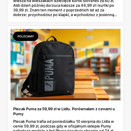
wiesza na wieszakach dziecięce kurtki softshell za 60 zł,
Aldi dzień później dorzuca kalosze za 44,99 zł i kurtki po
39,99 zł. Znam ten moment z poprzednich lat aż za
dobrze: przychodzisz po klapki, a wychodzisz z jesienną
garderobą dla całej rodziny. Sprawdziłam, co dokładnie
pojawi się w gazetkach w przyszłym tygodniu i czy jest
sens kupować jesień, zanim skończą się wakacje.
POLECAMY
Plecak Puma za 59,99 zł w Lidlu. Porównałam z cenami u
Pumy
Plecak Puma trafia od poniedziałku 10 sierpnia do Lidla w
cenie 59,99 zł, podczas gdy w oficjalnym sklepie Pumy
najtańsze modele z linii Phase kosztują obecnie od 74 zł.