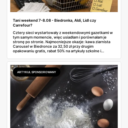
Tani weekend 7-8.08 - Biedronka, Aldi, Lidl czy
Carrefour?
Cztery sieci wystartowały z weekendowymi gazetkami w
tym samym momencie, więc usiadłam i porównałam je
stronę po stronie. Najmocniejsze okazje: kawa ziarnista
Carousel w Biedronce za 32,50 zł przy drugim
opakowaniu gratis, rabat 50% na artykuły szkolne i
przemysłowe przy zakupie trzech sztuk oraz banany po
2,99 zł za kilogram, ale wyłącznie w sobotę z aplikacją. Aldi
odpowiada masłem za 2,99 zł. Werdykt w skrócie:
najwięcej wyciśniesz z Biedronki, po świeże warzywa jedź
ARTYKUŁ SPONSOROWANY
do Aldi.