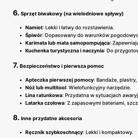
6.
Sprzęt biwakowy (na wielodniowe spływy)
Namiot
: Lekki i łatwy do rozstawienia.
Śpiwór
: Dopasowany do warunków pogodowyc
Karimata lub mata samopompująca
: Zapewniaj
Kuchenka turystyczna i naczynia
: Do przygoto
7.
Bezpieczeństwo i pierwsza pomoc
Apteczka pierwszej pomocy
: Bandaże, plastry
Nóż lub multitool
: Wielofunkcyjny narzędzie.
Lina ratunkowa
: Przydatna w sytuacjach awary
Latarka czołowa
: Z zapasowymi bateriami, szc
8.
Inne przydatne akcesoria
Ręcznik szybkoschnący
: Lekki i kompaktowy.