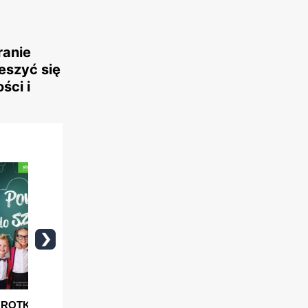
ranie
eszyć się
ści i