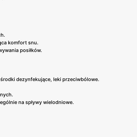
h.
ąca komfort snu.
wywania posiłków.
, środki dezynfekujące, leki przeciwbólowe.
jnych.
zególnie na spływy wielodniowe.