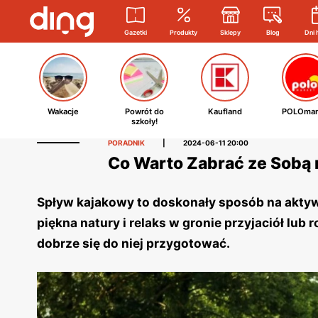
Gazetki
Produkty
Sklepy
Blog
Dni 
Wakacje
Powrót do
Kaufland
POLOmar
szkoły!
PORADNIK
|
2024-06-11 20:00
Co Warto Zabrać ze Sobą
Spływ kajakowy to doskonały sposób na akty
piękna natury i relaks w gronie przyjaciół lub
dobrze się do niej przygotować.