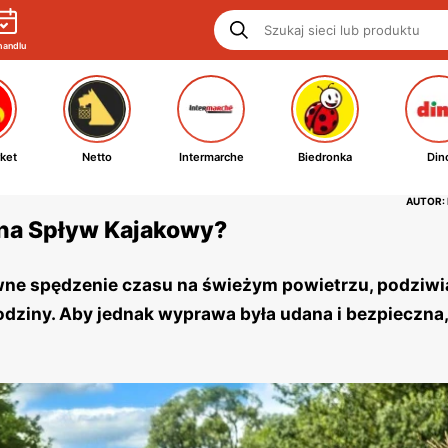
handlu
ket
Netto
Intermarche
Biedronka
Din
AUTOR:
 na Spływ Kajakowy?
wne spędzenie czasu na świeżym powietrzu, podziwi
 rodziny. Aby jednak wyprawa była udana i bezpieczna