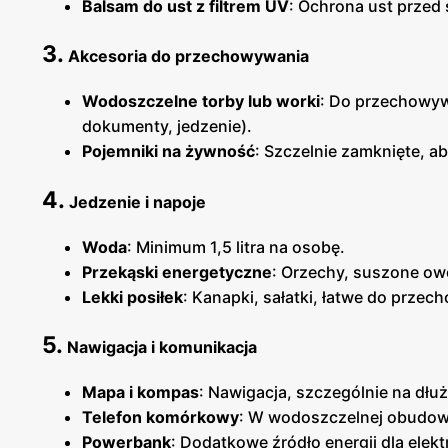
Balsam do ust z filtrem UV
: Ochrona ust przed 
3.
Akcesoria do przechowywania
Wodoszczelne torby lub worki
: Do przechowyw
dokumenty, jedzenie).
Pojemniki na żywność
: Szczelnie zamknięte, a
4.
Jedzenie i napoje
Woda
: Minimum 1,5 litra na osobę.
Przekąski energetyczne
: Orzechy, suszone ow
Lekki posiłek
: Kanapki, sałatki, łatwe do przec
5.
Nawigacja i komunikacja
Mapa i kompas
: Nawigacja, szczególnie na dłu
Telefon komórkowy
: W wodoszczelnej obudow
Powerbank
: Dodatkowe źródło energii dla elekt