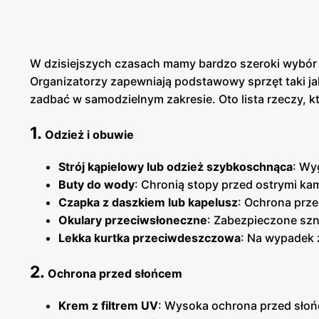
W dzisiejszych czasach mamy bardzo szeroki wybó
Organizatorzy zapewniają podstawowy sprzęt taki jak 
zadbać w samodzielnym zakresie. Oto lista rzeczy, k
1.
Odzież i obuwie
Strój kąpielowy lub odzież szybkoschnąca
: Wy
Buty do wody
: Chronią stopy przed ostrymi kam
Czapka z daszkiem lub kapelusz
: Ochrona prz
Okulary przeciwsłoneczne
: Zabezpieczone szn
Lekka kurtka przeciwdeszczowa
: Na wypadek
2.
Ochrona przed słońcem
Krem z filtrem UV
: Wysoka ochrona przed sło