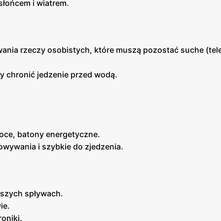
słońcem i wiatrem.
ania rzeczy osobistych, które muszą pozostać suche (tel
by chronić jedzenie przed wodą.
oce, batony energetyczne.
howywania i szybkie do zjedzenia.
ższych spływach.
ie.
roniki.