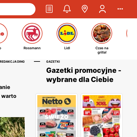
o
Rossmann
Lidl
Czas na
Ta
grilla!
kosm
 REDAKCJA DING
GAZETKI
Gazetki promocyjne -
wybrane dla Ciebie
anie
, warto