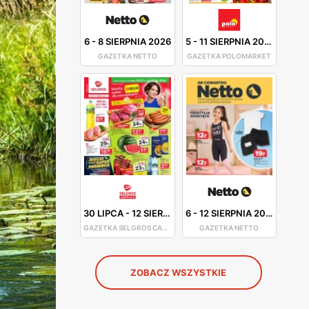
6
-
8 SIERPNIA 2026
5
-
11 SIERPNIA 2026
GAZETKA NETTO
GAZETKA POLOMARKET
30 LIPCA
-
12 SIERPNIA 2026
6
-
12 SIERPNIA 2026
GAZETKA SELGROS CASH&CARRY
GAZETKA NETTO
ZOBACZ WSZYSTKIE