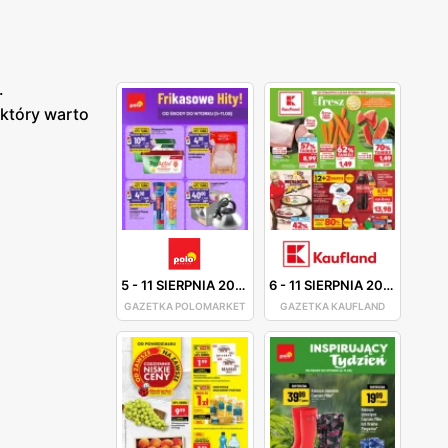
.
 który warto
5
-
11 SIERPNIA 2026
6
-
11 SIERPNIA 2026
GAZETKA POLOMARKET
GAZETKA KAUFLAND