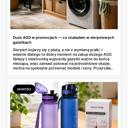
Duże AGD w promocjach — co znalazłam w sierpniowych
gazetkach
Sierpień kojarzy się z plażą, a nie z wymianą pralki. I
właśnie dlatego to dobry moment na zakup dużego AGD.
Sklepy z elektroniką wypuściły gazetki ważne do końca
miesiąca, więc zamiast polować na jednodniowe okazje,
można na spokojnie porównać modele i ceny. Przejrzałam
aktualne promocje AGD i RTV — poniżej wszystko, co
znalazłam, z cenami i terminami.
NOWOŚCI