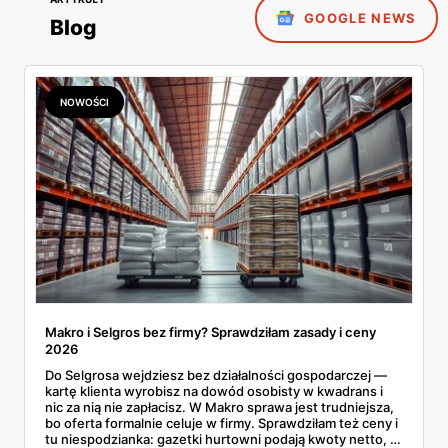
GOOGLE NEWS
Blog
NOWOŚCI
Makro i Selgros bez firmy? Sprawdziłam zasady i ceny
2026
Do Selgrosa wejdziesz bez działalności gospodarczej —
kartę klienta wyrobisz na dowód osobisty w kwadrans i
nic za nią nie zapłacisz. W Makro sprawa jest trudniejsza,
bo oferta formalnie celuje w firmy. Sprawdziłam też ceny i
tu niespodzianka: gazetki hurtowni podają kwoty netto, a