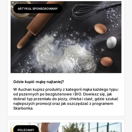
odpowiada masłem za 2,99 zł. Werdykt w skrócie:
najwięcej wyciśniesz z Biedronki, po świeże warzywa jedź
ARTYKUŁ SPONSOROWANY
do Aldi.
Gdzie kupić mąkę najtaniej?
W Auchan kupisz produkty z kategorii mąka każdego typu:
od pszennych po bezglutenowe i BIO. Dowiesz się, jak
dobrać typ przemiału do pizzy, chleba i ciast, gdzie szukać
najlepszych promocji oraz jak oszczędzać z programem
Skarbonka.
POLECAMY