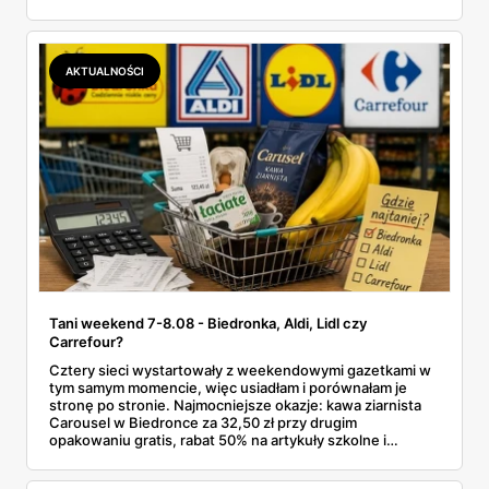
przy kasie doliczany jest VAT. Co więcej, hurt wcale nie
zawsze wygrywa — ta sama kawa ziarnista kosztuje w
Makro ponad dwa razy więcej niż w weekendowej
promocji dyskontu.
AKTUALNOŚCI
Tani weekend 7-8.08 - Biedronka, Aldi, Lidl czy
Carrefour?
Cztery sieci wystartowały z weekendowymi gazetkami w
tym samym momencie, więc usiadłam i porównałam je
stronę po stronie. Najmocniejsze okazje: kawa ziarnista
Carousel w Biedronce za 32,50 zł przy drugim
opakowaniu gratis, rabat 50% na artykuły szkolne i
przemysłowe przy zakupie trzech sztuk oraz banany po
2,99 zł za kilogram, ale wyłącznie w sobotę z aplikacją. Aldi