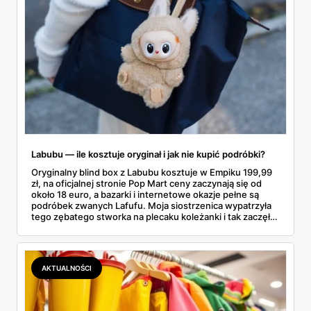
Labubu — ile kosztuje oryginał i jak nie kupić podróbki?
Oryginalny blind box z Labubu kosztuje w Empiku 199,99
zł, na oficjalnej stronie Pop Mart ceny zaczynają się od
około 18 euro, a bazarki i internetowe okazje pełne są
podróbek zwanych Lafufu. Moja siostrzenica wypatrzyła
tego zębatego stworka na plecaku koleżanki i tak zaczęło
się rodzinne śledztwo: co to właściwie jest, ile naprawdę
kosztuje i po czym poznać, że sprzedawca nie wciska nam
podróbki. Spisałam wszystko, czego się dowiedziałam —
łącznie z jedną wpadką, o której za chwilę.
AKTUALNOŚCI