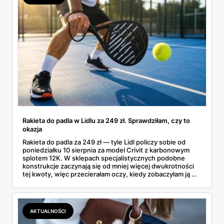
Rakieta do padla w Lidlu za 249 zł. Sprawdziłam, czy to
okazja
Rakieta do padla za 249 zł — tyle Lidl policzy sobie od
poniedziałku 10 sierpnia za model Crivit z karbonowym
splotem 12K. W sklepach specjalistycznych podobne
konstrukcje zaczynają się od mniej więcej dwukrotności
tej kwoty, więc przecierałam oczy, kiedy zobaczyłam ją w
gazetce między dresami a wkrętarką. Padel to dziś
najszybciej rosnący sport w Polsce: kortów przybywa
lawinowo, a chętnych jeszcze szybciej. Sprawdziłam, co
dokładnie dostajemy za te pieniądze i komu taka rakieta
AKTUALNOŚCI
faktycznie wystarczy.