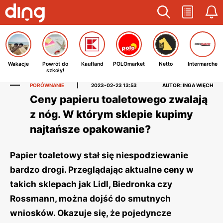
Wakacje
Powrót do
Kaufland
POLOmarket
Netto
Intermarche
szkoły!
PORÓWNANIE
|
2023-02-23 13:53
AUTOR: INGA WIĘCH
Ceny papieru toaletowego zwalają
z nóg. W którym sklepie kupimy
najtańsze opakowanie?
Papier toaletowy stał się niespodziewanie
bardzo drogi. Przeglądając aktualne ceny w
takich sklepach jak Lidl, Biedronka czy
Rossmann, można dojść do smutnych
wniosków. Okazuje się, że pojedyncze