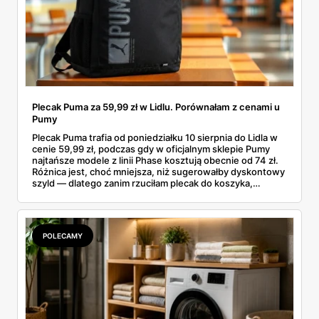
Plecak Puma za 59,99 zł w Lidlu. Porównałam z cenami u
Pumy
Plecak Puma trafia od poniedziałku 10 sierpnia do Lidla w
cenie 59,99 zł, podczas gdy w oficjalnym sklepie Pumy
najtańsze modele z linii Phase kosztują obecnie od 74 zł.
Różnica jest, choć mniejsza, niż sugerowałby dyskontowy
szyld — dlatego zanim rzuciłam plecak do koszyka,
rozłożyłam ceny na czynniki pierwsze. Poniżej cała
rozpiska: co dokładnie sprzedaje Lidl, ile kosztują
odpowiedniki u producenta i komu ten zakup naprawdę
się opłaci.
POLECAMY