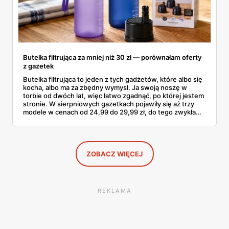
Butelka filtrująca za mniej niż 30 zł — porównałam oferty
z gazetek
Butelka filtrująca to jeden z tych gadżetów, które albo się
kocha, albo ma za zbędny wymysł. Ja swoją noszę w
torbie od dwóch lat, więc łatwo zgadnąć, po której jestem
stronie. W sierpniowych gazetkach pojawiły się aż trzy
modele w cenach od 24,99 do 29,99 zł, do tego zwykła
butelka za 14,99 zł dla nieprzekonanych. Sprawdziłam
wszystkie oferty i policzyłam, kiedy taki zakup faktycznie
się opłaca.
ZOBACZ WIĘCEJ
REKLAMA