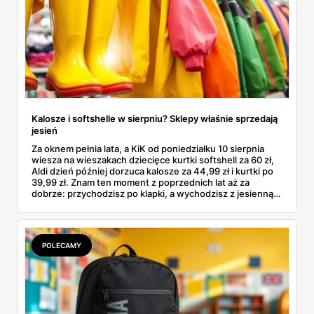
Kalosze i softshelle w sierpniu? Sklepy właśnie sprzedają
jesień
Za oknem pełnia lata, a KiK od poniedziałku 10 sierpnia
wiesza na wieszakach dziecięce kurtki softshell za 60 zł,
Aldi dzień później dorzuca kalosze za 44,99 zł i kurtki po
39,99 zł. Znam ten moment z poprzednich lat aż za
dobrze: przychodzisz po klapki, a wychodzisz z jesienną
garderobą dla całej rodziny. Sprawdziłam, co dokładnie
pojawi się w gazetkach w przyszłym tygodniu i czy jest
sens kupować jesień, zanim skończą się wakacje.
POLECAMY