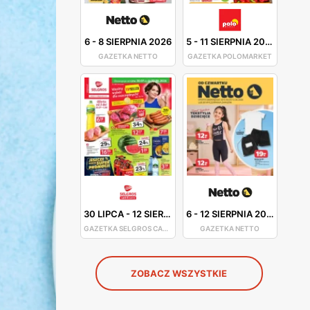
6
-
8 SIERPNIA 2026
5
-
11 SIERPNIA 2026
GAZETKA NETTO
GAZETKA POLOMARKET
30 LIPCA
-
12 SIERPNIA 2026
6
-
12 SIERPNIA 2026
GAZETKA SELGROS CASH&CARRY
GAZETKA NETTO
ZOBACZ WSZYSTKIE