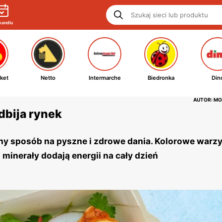
handlu
ket
Netto
Intermarche
Biedronka
Din
AUTOR: MO
dbija rynek
ny sposób na pyszne i zdrowe dania. Kolorowe warz
 minerały dodają energii na cały dzień