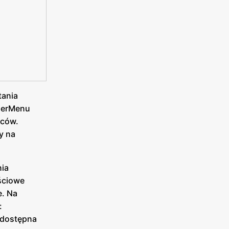
tania
uperMenu
wców.
y na
nia
ściowe
e. Na
:
, dostępna