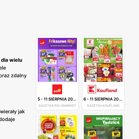
 dla wielu
ele
oraz zdalny
5
-
11 SIERPNIA 2026
6
-
11 SIERPNIA 2026
GAZETKA POLOMARKET
GAZETKA KAUFLAND
ierały jak
dodaje