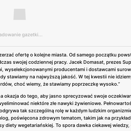
adowanie gazetki...
oszerzać ofertę o kolejne miasta. Od samego początku pows
odczas swojej codziennej pracy. Jacek Domasat, prezes S
mi, wyselekcjonowanymi producentami i dostawcami suro
gdy stawiamy na najwyższą jakość. W tej kwestii nie idziem
rdów, choć wiemy, że stawiamy poprzeczkę wysoko.”
na okazja do tego, aby jasno sprecyzować swoje oczekiwa
yeliminować niektóre złe nawyki żywieniowe. Pełnowarto
a odgrywa tak szczególną rolę w każdym ludzkim organizmi
 blog, poświęcona zdrowym tematom, takim jak na przykład
usy diety wegetariańskiej. To spora dawka ciekawej wiedzy