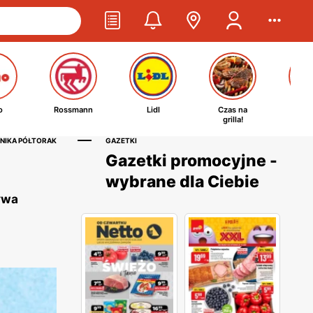
o
Rossmann
Lidl
Czas na
Ta
grilla!
kosm
NIKA PÓŁTORAK
GAZETKI
Gazetki promocyjne -
wybrane dla Ciebie
ywa