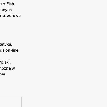
e + Fish
wionych
zne, zdrowe
tetyka,
dą on-line
Polski.
 można w
nie