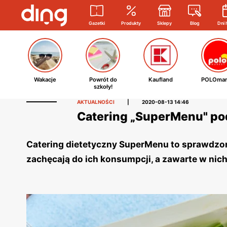
Gazetki
Produkty
Sklepy
Blog
Dni 
Wakacje
Powrót do
Kaufland
POLOmar
szkoły!
AKTUALNOŚCI
|
2020-08-13 14:46
Catering „SuperMenu" po
Catering dietetyczny SuperMenu to sprawdzo
zachęcają do ich konsumpcji, a zawarte w nich