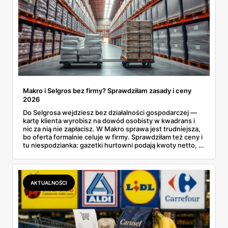
Makro i Selgros bez firmy? Sprawdziłam zasady i ceny
2026
Do Selgrosa wejdziesz bez działalności gospodarczej —
kartę klienta wyrobisz na dowód osobisty w kwadrans i
nic za nią nie zapłacisz. W Makro sprawa jest trudniejsza,
bo oferta formalnie celuje w firmy. Sprawdziłam też ceny i
tu niespodzianka: gazetki hurtowni podają kwoty netto, a
przy kasie doliczany jest VAT. Co więcej, hurt wcale nie
zawsze wygrywa — ta sama kawa ziarnista kosztuje w
Makro ponad dwa razy więcej niż w weekendowej
promocji dyskontu.
AKTUALNOŚCI