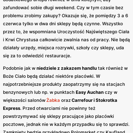
zafundować sobie długi weekend. Czy w tym czasie bez
problemu zrobimy zakupy? Okazuje się, że pomiędzy 3 a 6
czerwca tylko w dwa dni sklepy będą czynne. Wszystko
przez to, że wspomniana Uroczystość Najświętszego Ciała
i Krwi Chrystusa całkowicie zwalnia nas od pracy. Nie będą
działały urzędy, miejsca rozrywki, szkoły czy sklepy, uda
się za to odwiedzić restauracje.
Podobnie jak w
niedziele z zakazem handlu
tak również w
Boże Ciało będą działać niektóre placówki. W
najpotrzebniejsze produkty zaopatrzymy się na stacjach
benzynowych lub np. w punktach
Easy Auchan
czy w
większości salonów
Żabka
oraz
Carrefour i Stokrotka
Express
. Przed otwarciami nie powinny też
powstrzymywać się sklepy pracujące jako placówki
pocztowe, jednak nie w każdym przypadku się to sprawdzi.
Zamknięty będzie przykładowo Polomarket czy Kaufland.