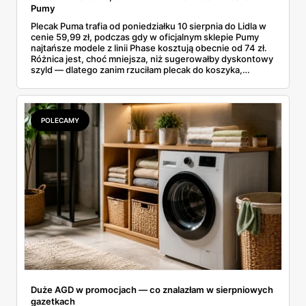
Pumy
Plecak Puma trafia od poniedziałku 10 sierpnia do Lidla w
cenie 59,99 zł, podczas gdy w oficjalnym sklepie Pumy
najtańsze modele z linii Phase kosztują obecnie od 74 zł.
Różnica jest, choć mniejsza, niż sugerowałby dyskontowy
szyld — dlatego zanim rzuciłam plecak do koszyka,
rozłożyłam ceny na czynniki pierwsze. Poniżej cała
rozpiska: co dokładnie sprzedaje Lidl, ile kosztują
odpowiedniki u producenta i komu ten zakup naprawdę
się opłaci.
POLECAMY
Duże AGD w promocjach — co znalazłam w sierpniowych
gazetkach