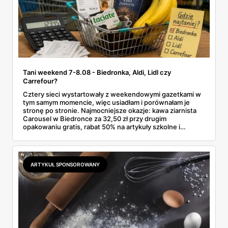
Tani weekend 7-8.08 - Biedronka, Aldi, Lidl czy
Carrefour?
Cztery sieci wystartowały z weekendowymi gazetkami w
tym samym momencie, więc usiadłam i porównałam je
stronę po stronie. Najmocniejsze okazje: kawa ziarnista
Carousel w Biedronce za 32,50 zł przy drugim
opakowaniu gratis, rabat 50% na artykuły szkolne i
przemysłowe przy zakupie trzech sztuk oraz banany po
2,99 zł za kilogram, ale wyłącznie w sobotę z aplikacją. Aldi
odpowiada masłem za 2,99 zł. Werdykt w skrócie:
najwięcej wyciśniesz z Biedronki, po świeże warzywa jedź
ARTYKUŁ SPONSOROWANY
do Aldi.