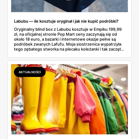
Labubu — ile kosztuje oryginał i jak nie kupić podróbki?
Oryginalny blind box z Labubu kosztuje w Empiku 199,99
zł, na oficjalnej stronie Pop Mart ceny zaczynają się od
około 18 euro, a bazarki i internetowe okazje pełne są
podróbek zwanych Lafufu. Moja siostrzenica wypatrzyła
tego zębatego stworka na plecaku koleżanki i tak zaczęło
się rodzinne śledztwo: co to właściwie jest, ile naprawdę
kosztuje i po czym poznać, że sprzedawca nie wciska nam
podróbki. Spisałam wszystko, czego się dowiedziałam —
łącznie z jedną wpadką, o której za chwilę.
AKTUALNOŚCI