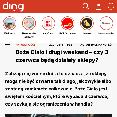
Wakacje
Powrót do
Kaufland
POLOmarket
Netto
Intermarche
szkoły!
AKTUALNOŚCI
|
2021-05-31 14:55
AUTOR: PAULINA KOPEĆ
Boże Ciało i długi weekend – czy 3
czerwca będą działały sklepy?
Zbliżają się wolne dni, a to oznacza, że sklepy
mogą nie być otwarte tak długo, jak zwykle albo
zostaną zamknięte całkowicie. Boże Ciało jest
świętem kościelnym, które wypada 3 czerwca,
czy szykują się ograniczenia w handlu?