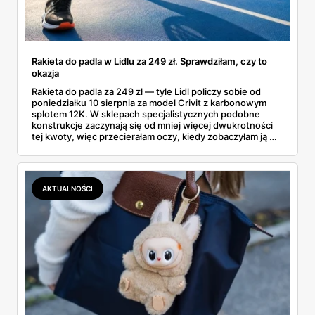
Rakieta do padla w Lidlu za 249 zł. Sprawdziłam, czy to
okazja
Rakieta do padla za 249 zł — tyle Lidl policzy sobie od
poniedziałku 10 sierpnia za model Crivit z karbonowym
splotem 12K. W sklepach specjalistycznych podobne
konstrukcje zaczynają się od mniej więcej dwukrotności
tej kwoty, więc przecierałam oczy, kiedy zobaczyłam ją w
gazetce między dresami a wkrętarką. Padel to dziś
najszybciej rosnący sport w Polsce: kortów przybywa
lawinowo, a chętnych jeszcze szybciej. Sprawdziłam, co
dokładnie dostajemy za te pieniądze i komu taka rakieta
AKTUALNOŚCI
faktycznie wystarczy.