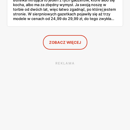
Butelka filtrująca to jeden z tych gadżetów, które albo się
kocha, albo ma za zbędny wymysł. Ja swoją noszę w
torbie od dwóch lat, więc łatwo zgadnąć, po której jestem
stronie. W sierpniowych gazetkach pojawiły się aż trzy
modele w cenach od 24,99 do 29,99 zł, do tego zwykła
butelka za 14,99 zł dla nieprzekonanych. Sprawdziłam
wszystkie oferty i policzyłam, kiedy taki zakup faktycznie
się opłaca.
ZOBACZ WIĘCEJ
REKLAMA