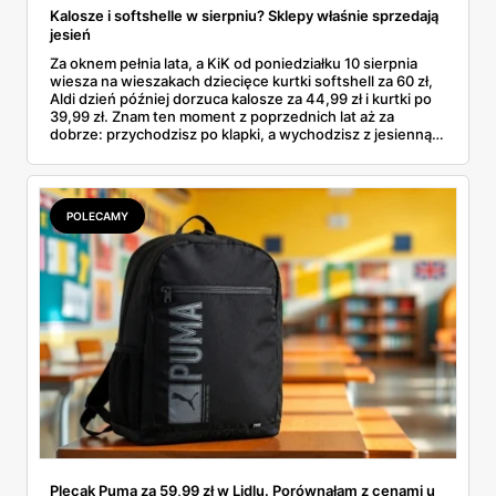
Kalosze i softshelle w sierpniu? Sklepy właśnie sprzedają
jesień
Za oknem pełnia lata, a KiK od poniedziałku 10 sierpnia
wiesza na wieszakach dziecięce kurtki softshell za 60 zł,
Aldi dzień później dorzuca kalosze za 44,99 zł i kurtki po
39,99 zł. Znam ten moment z poprzednich lat aż za
dobrze: przychodzisz po klapki, a wychodzisz z jesienną
garderobą dla całej rodziny. Sprawdziłam, co dokładnie
pojawi się w gazetkach w przyszłym tygodniu i czy jest
sens kupować jesień, zanim skończą się wakacje.
POLECAMY
Plecak Puma za 59,99 zł w Lidlu. Porównałam z cenami u