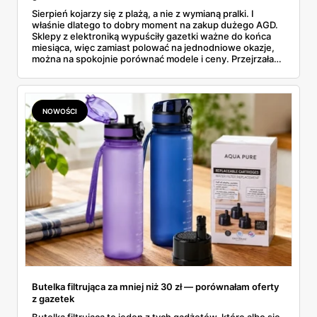
Sierpień kojarzy się z plażą, a nie z wymianą pralki. I
właśnie dlatego to dobry moment na zakup dużego AGD.
Sklepy z elektroniką wypuściły gazetki ważne do końca
miesiąca, więc zamiast polować na jednodniowe okazje,
można na spokojnie porównać modele i ceny. Przejrzałam
aktualne promocje AGD i RTV — poniżej wszystko, co
znalazłam, z cenami i terminami.
NOWOŚCI
Butelka filtrująca za mniej niż 30 zł — porównałam oferty
z gazetek