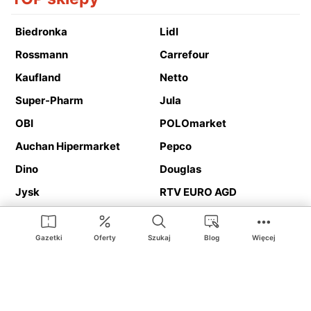
Biedronka
Lidl
Rossmann
Carrefour
Kaufland
Netto
Super-Pharm
Jula
OBI
POLOmarket
Auchan Hipermarket
Pepco
Dino
Douglas
Jysk
RTV EURO AGD
Action
Media Expert
Deichmann
Media Markt
Gazetki
Oferty
Szukaj
Blog
Więcej
Ding.pl to serwis internetowy prezentujący
gazetki promocyjne
oraz
katalogi
sklepów i dużych sieci handlowych. Dzięki
geolokalizacji otrzymasz przede wszystkim oferty sklepów, z