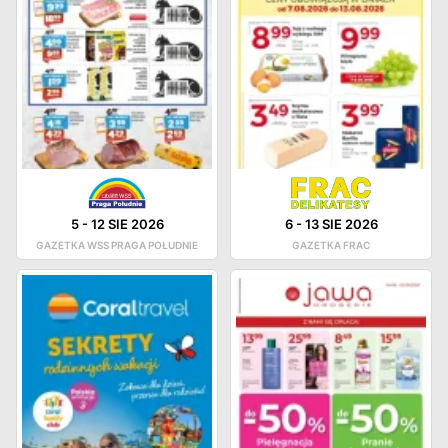
5
-
12 SIE 2026
6
-
13 SIE 2026
GAZETKA WSS PRAGA POŁUDNIE
GAZETKA FRAC