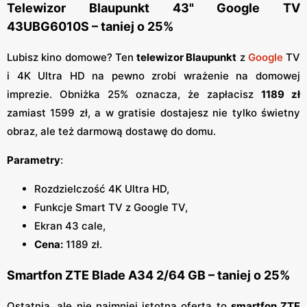
Telewizor Blaupunkt 43" Google TV
43UBG6010S – taniej o 25%
Lubisz kino domowe? Ten
telewizor Blaupunkt
z
Google
TV
i 4K Ultra HD na pewno zrobi wrażenie na domowej
imprezie. Obniżka 25% oznacza, że zapłacisz
1189 zł
zamiast 1599 zł, a w gratisie dostajesz nie tylko świetny
obraz, ale też darmową dostawę do domu.
Parametry
:
Rozdzielczość 4K Ultra HD,
Funkcje Smart TV z Google TV,
Ekran 43 cale,
Cena:
1189 zł.
Smartfon ZTE Blade A34 2/64 GB – taniej o 25%
Ostatnia, ale nie najmniej istotna oferta to
smartfon ZTE