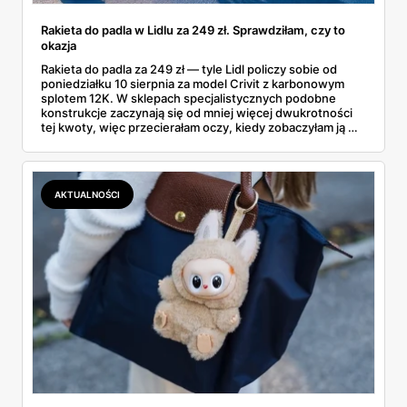
Rakieta do padla w Lidlu za 249 zł. Sprawdziłam, czy to
okazja
Rakieta do padla za 249 zł — tyle Lidl policzy sobie od
poniedziałku 10 sierpnia za model Crivit z karbonowym
splotem 12K. W sklepach specjalistycznych podobne
konstrukcje zaczynają się od mniej więcej dwukrotności
tej kwoty, więc przecierałam oczy, kiedy zobaczyłam ją w
gazetce między dresami a wkrętarką. Padel to dziś
najszybciej rosnący sport w Polsce: kortów przybywa
lawinowo, a chętnych jeszcze szybciej. Sprawdziłam, co
dokładnie dostajemy za te pieniądze i komu taka rakieta
AKTUALNOŚCI
faktycznie wystarczy.