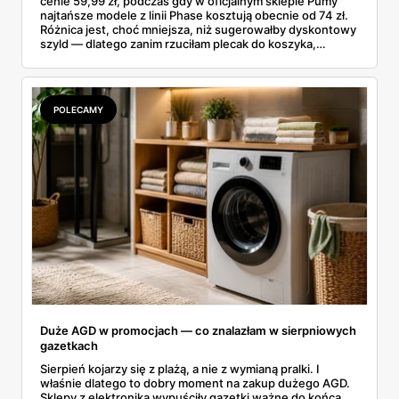
cenie 59,99 zł, podczas gdy w oficjalnym sklepie Pumy
najtańsze modele z linii Phase kosztują obecnie od 74 zł.
Różnica jest, choć mniejsza, niż sugerowałby dyskontowy
szyld — dlatego zanim rzuciłam plecak do koszyka,
rozłożyłam ceny na czynniki pierwsze. Poniżej cała
rozpiska: co dokładnie sprzedaje Lidl, ile kosztują
odpowiedniki u producenta i komu ten zakup naprawdę
się opłaci.
POLECAMY
Duże AGD w promocjach — co znalazłam w sierpniowych
gazetkach
Sierpień kojarzy się z plażą, a nie z wymianą pralki. I
właśnie dlatego to dobry moment na zakup dużego AGD.
Sklepy z elektroniką wypuściły gazetki ważne do końca