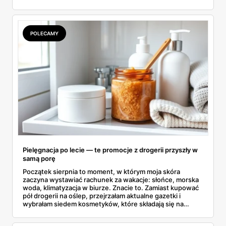
wszystkie strony i wybrałam to, po co sama ustawiłabym
się przy półce z samego rana.
POLECAMY
Pielęgnacja po lecie — te promocje z drogerii przyszły w
samą porę
Początek sierpnia to moment, w którym moja skóra
zaczyna wystawiać rachunek za wakacje: słońce, morska
woda, klimatyzacja w biurze. Znacie to. Zamiast kupować
pół drogerii na oślep, przejrzałam aktualne gazetki i
wybrałam siedem kosmetyków, które składają się na
sensowny plan regeneracji — od peelingu za 21,95 zł po
dermokosmetyki Vichy. Wszystkie ceny sprawdziłam w