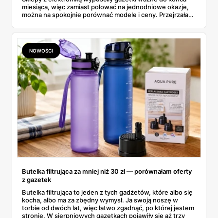
miesiąca, więc zamiast polować na jednodniowe okazje,
można na spokojnie porównać modele i ceny. Przejrzałam
aktualne promocje AGD i RTV — poniżej wszystko, co
znalazłam, z cenami i terminami.
NOWOŚCI
Butelka filtrująca za mniej niż 30 zł — porównałam oferty
z gazetek
Butelka filtrująca to jeden z tych gadżetów, które albo się
kocha, albo ma za zbędny wymysł. Ja swoją noszę w
torbie od dwóch lat, więc łatwo zgadnąć, po której jestem
stronie. W sierpniowych gazetkach pojawiły się aż trzy