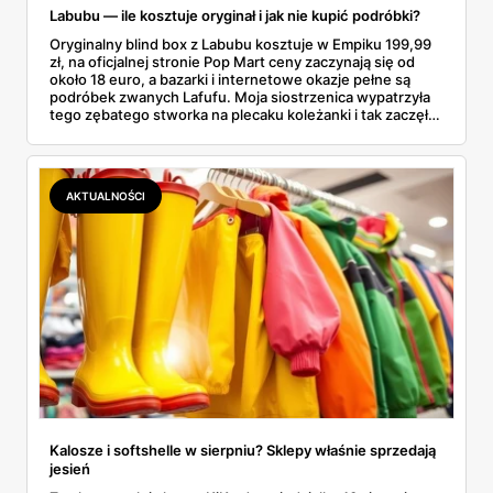
Labubu — ile kosztuje oryginał i jak nie kupić podróbki?
Oryginalny blind box z Labubu kosztuje w Empiku 199,99
zł, na oficjalnej stronie Pop Mart ceny zaczynają się od
około 18 euro, a bazarki i internetowe okazje pełne są
podróbek zwanych Lafufu. Moja siostrzenica wypatrzyła
tego zębatego stworka na plecaku koleżanki i tak zaczęło
się rodzinne śledztwo: co to właściwie jest, ile naprawdę
kosztuje i po czym poznać, że sprzedawca nie wciska nam
podróbki. Spisałam wszystko, czego się dowiedziałam —
łącznie z jedną wpadką, o której za chwilę.
AKTUALNOŚCI
Kalosze i softshelle w sierpniu? Sklepy właśnie sprzedają
jesień