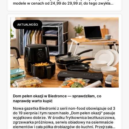
modele w cenach od 24,99 do 29,99 zł, do tego zwykła
butelka za 14,99 zł dla nieprzekonanych. Sprawdziłam
wszystkie oferty i policzyłam, kiedy taki zakup faktycznie
się opłaca.
AKTUALNOŚCI
Dom pełen okazji w Biedronce — sprawdziłam, co
naprawdę warto kupić
Nowa gazetka Biedronki z serii non-food obowiązuje od 3
do 19 sierpnia i tym razem hasło „Dom pełen okazji" pasuje
wyjątkowo dobrze. W środku frytkownica beztłuszczowa,
zgrzewarka próżniowa, serwis obiadowy na osiemnaście
elementów i cała półka drobiazgów do kuchni. Przejrzałam