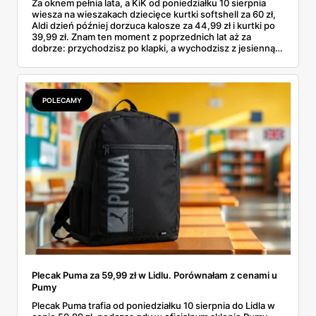
Za oknem pełnia lata, a KiK od poniedziałku 10 sierpnia
wiesza na wieszakach dziecięce kurtki softshell za 60 zł,
Aldi dzień później dorzuca kalosze za 44,99 zł i kurtki po
39,99 zł. Znam ten moment z poprzednich lat aż za
dobrze: przychodzisz po klapki, a wychodzisz z jesienną
garderobą dla całej rodziny. Sprawdziłam, co dokładnie
pojawi się w gazetkach w przyszłym tygodniu i czy jest
sens kupować jesień, zanim skończą się wakacje.
POLECAMY
Plecak Puma za 59,99 zł w Lidlu. Porównałam z cenami u
Pumy
Plecak Puma trafia od poniedziałku 10 sierpnia do Lidla w