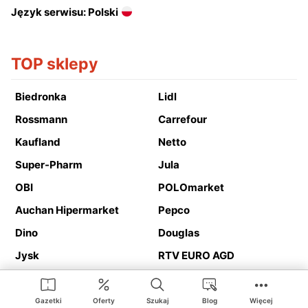
Język serwisu: Polski
TOP sklepy
Biedronka
Lidl
Rossmann
Carrefour
Kaufland
Netto
Super-Pharm
Jula
OBI
POLOmarket
Auchan Hipermarket
Pepco
Dino
Douglas
Jysk
RTV EURO AGD
Action
Media Expert
Deichmann
Media Markt
Gazetki
Oferty
Szukaj
Blog
Więcej