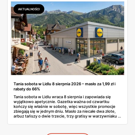
ofertach, terminy też.
AKTUALNOŚCI
Tania sobota w Lidlu 8 sierpnia 2026 – masło za 1,99 zł i
rabaty do 66%
Tania sobota w Lidlu wraca 8 sierpnia i zapowiada się
wyjątkowo apetycznie. Gazetka ważna od czwartku
kończy się właśnie w sobotę, więc wszystkie promocje
zbiegają się w jednym dniu. Masło za niecałe dwa złote,
arbuz tańszy o dwie trzecie, trzy gratisy w warzywniaku i
jedna oferta działająca wyłącznie w sobotę. Przejrzałam
całą sobotnią gazetkę Lidla strona po stronie i wybrałam
to, co naprawdę się opłaca.