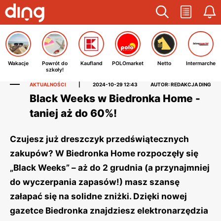
Wakacje
Powrót do
Kaufland
POLOmarket
Netto
Intermarche
szkoły!
AKTUALNOŚCI
|
2024-10-29 12:43
AUTOR: REDAKCJA DING
Black Weeks w Biedronka Home -
taniej aż do 60%!
Czujesz już dreszczyk przedświątecznych
zakupów? W Biedronka Home rozpoczęły się
„Black Weeks” – aż do 2 grudnia (a przynajmniej
do wyczerpania zapasów!) masz szansę
załapać się na solidne zniżki. Dzięki nowej
gazetce Biedronka znajdziesz elektronarzędzia