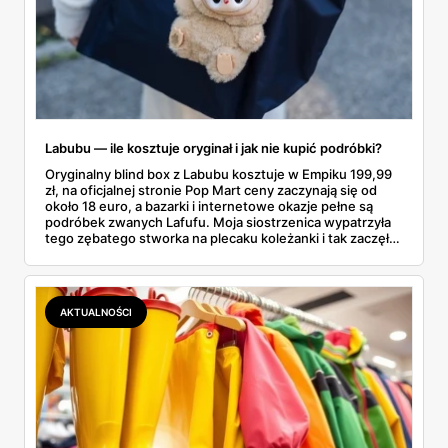
Labubu — ile kosztuje oryginał i jak nie kupić podróbki?
Oryginalny blind box z Labubu kosztuje w Empiku 199,99
zł, na oficjalnej stronie Pop Mart ceny zaczynają się od
około 18 euro, a bazarki i internetowe okazje pełne są
podróbek zwanych Lafufu. Moja siostrzenica wypatrzyła
tego zębatego stworka na plecaku koleżanki i tak zaczęło
się rodzinne śledztwo: co to właściwie jest, ile naprawdę
kosztuje i po czym poznać, że sprzedawca nie wciska nam
podróbki. Spisałam wszystko, czego się dowiedziałam —
łącznie z jedną wpadką, o której za chwilę.
AKTUALNOŚCI