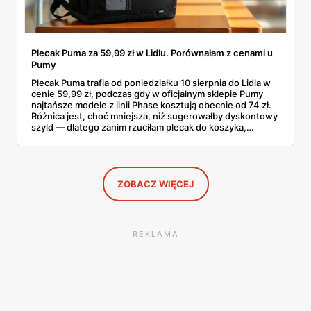
Plecak Puma za 59,99 zł w Lidlu. Porównałam z cenami u
Pumy
Plecak Puma trafia od poniedziałku 10 sierpnia do Lidla w
cenie 59,99 zł, podczas gdy w oficjalnym sklepie Pumy
najtańsze modele z linii Phase kosztują obecnie od 74 zł.
Różnica jest, choć mniejsza, niż sugerowałby dyskontowy
szyld — dlatego zanim rzuciłam plecak do koszyka,
rozłożyłam ceny na czynniki pierwsze. Poniżej cała
rozpiska: co dokładnie sprzedaje Lidl, ile kosztują
odpowiedniki u producenta i komu ten zakup naprawdę
się opłaci.
ZOBACZ WIĘCEJ
REKLAMA