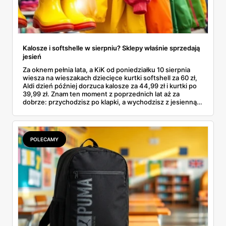
Kalosze i softshelle w sierpniu? Sklepy właśnie sprzedają
jesień
Za oknem pełnia lata, a KiK od poniedziałku 10 sierpnia
wiesza na wieszakach dziecięce kurtki softshell za 60 zł,
Aldi dzień później dorzuca kalosze za 44,99 zł i kurtki po
39,99 zł. Znam ten moment z poprzednich lat aż za
dobrze: przychodzisz po klapki, a wychodzisz z jesienną
garderobą dla całej rodziny. Sprawdziłam, co dokładnie
pojawi się w gazetkach w przyszłym tygodniu i czy jest
sens kupować jesień, zanim skończą się wakacje.
POLECAMY