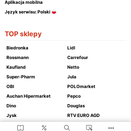
Aplikacja mobilna
Język serwisu: Polski
TOP sklepy
Biedronka
Lidl
Rossmann
Carrefour
Kaufland
Netto
Super-Pharm
Jula
OBI
POLOmarket
Auchan Hipermarket
Pepco
Dino
Douglas
Jysk
RTV EURO AGD
Action
Media Expert