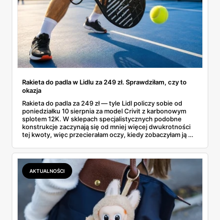
Rakieta do padla w Lidlu za 249 zł. Sprawdziłam, czy to
okazja
Rakieta do padla za 249 zł — tyle Lidl policzy sobie od
poniedziałku 10 sierpnia za model Crivit z karbonowym
splotem 12K. W sklepach specjalistycznych podobne
konstrukcje zaczynają się od mniej więcej dwukrotności
tej kwoty, więc przecierałam oczy, kiedy zobaczyłam ją w
gazetce między dresami a wkrętarką. Padel to dziś
najszybciej rosnący sport w Polsce: kortów przybywa
lawinowo, a chętnych jeszcze szybciej. Sprawdziłam, co
dokładnie dostajemy za te pieniądze i komu taka rakieta
AKTUALNOŚCI
faktycznie wystarczy.