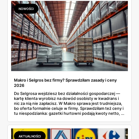
waflowe bronią się nawet bez rabatu.
NOWOŚCI
Makro i Selgros bez firmy? Sprawdziłam zasady i ceny
2026
Do Selgrosa wejdziesz bez działalności gospodarczej —
kartę klienta wyrobisz na dowód osobisty w kwadrans i
nic za nią nie zapłacisz. W Makro sprawa jest trudniejsza,
bo oferta formalnie celuje w firmy. Sprawdziłam też ceny i
tu niespodzianka: gazetki hurtowni podają kwoty netto, a
przy kasie doliczany jest VAT. Co więcej, hurt wcale nie
zawsze wygrywa — ta sama kawa ziarnista kosztuje w
Makro ponad dwa razy więcej niż w weekendowej
promocji dyskontu.
AKTUALNOŚCI