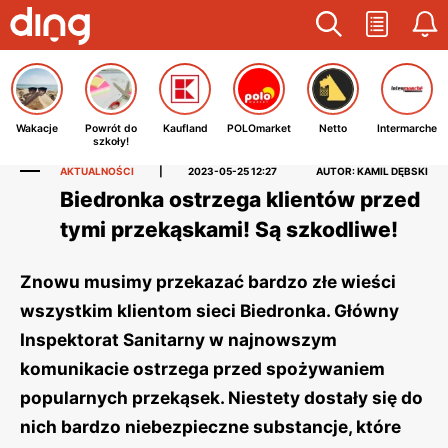
Wakacje
Powrót do
Kaufland
POLOmarket
Netto
Intermarche
szkoły!
AKTUALNOŚCI
|
2023-05-25 12:27
AUTOR: KAMIL DĘBSKI
Biedronka ostrzega klientów przed
tymi przekąskami! Są szkodliwe!
Znowu musimy przekazać bardzo złe wieści
wszystkim klientom sieci Biedronka. Główny
Inspektorat Sanitarny w najnowszym
komunikacie ostrzega przed spożywaniem
popularnych przekąsek. Niestety dostały się do
nich bardzo niebezpieczne substancje, które