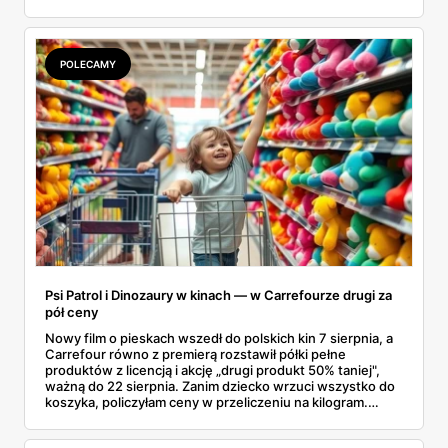
drogich postojów na stacjach benzynowych czy
kupowania przepłaconych napojów w wagonach
restauracyjnych. Połączenie funkcji, jakie oferuje dobrze
izolujący kubek termiczny z gorącą kawą oraz niezawodna
POLECAMY
butelka na wodę, tworzy idealny, podróżny zestaw. Dzięki
niemu wielogodzinne przemieszczanie się z miejsca na
miejsce staje się znacznie przyjemniejsze, a my zyskujemy
pewność, że nasze ulubione napoje są zawsze pod ręką.
Psi Patrol i Dinozaury w kinach — w Carrefourze drugi za
pół ceny
Nowy film o pieskach wszedł do polskich kin 7 sierpnia, a
Carrefour równo z premierą rozstawił półki pełne
produktów z licencją i akcję „drugi produkt 50% taniej",
ważną do 22 sierpnia. Zanim dziecko wrzuci wszystko do
koszyka, policzyłam ceny w przeliczeniu na kilogram.
Wnioski? Krem orzechowy z paluszkami za 3,49 zł to
prawie 140 zł za kilogram, ale lody do mrożenia i rurki