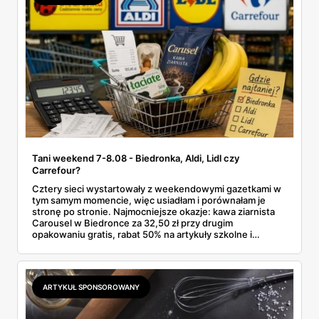
Tani weekend 7-8.08 - Biedronka, Aldi, Lidl czy
Carrefour?
Cztery sieci wystartowały z weekendowymi gazetkami w
tym samym momencie, więc usiadłam i porównałam je
stronę po stronie. Najmocniejsze okazje: kawa ziarnista
Carousel w Biedronce za 32,50 zł przy drugim
opakowaniu gratis, rabat 50% na artykuły szkolne i
przemysłowe przy zakupie trzech sztuk oraz banany po
2,99 zł za kilogram, ale wyłącznie w sobotę z aplikacją. Aldi
odpowiada masłem za 2,99 zł. Werdykt w skrócie:
najwięcej wyciśniesz z Biedronki, po świeże warzywa jedź
ARTYKUŁ SPONSOROWANY
do Aldi.