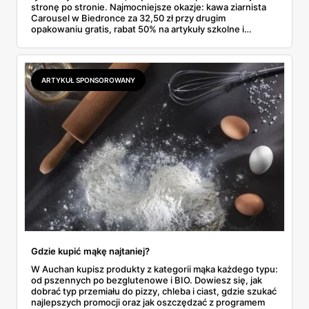
stronę po stronie. Najmocniejsze okazje: kawa ziarnista
Carousel w Biedronce za 32,50 zł przy drugim
opakowaniu gratis, rabat 50% na artykuły szkolne i
przemysłowe przy zakupie trzech sztuk oraz banany po
2,99 zł za kilogram, ale wyłącznie w sobotę z aplikacją. Aldi
odpowiada masłem za 2,99 zł. Werdykt w skrócie:
najwięcej wyciśniesz z Biedronki, po świeże warzywa jedź
ARTYKUŁ SPONSOROWANY
do Aldi.
Gdzie kupić mąkę najtaniej?
W Auchan kupisz produkty z kategorii mąka każdego typu:
od pszennych po bezglutenowe i BIO. Dowiesz się, jak
dobrać typ przemiału do pizzy, chleba i ciast, gdzie szukać
najlepszych promocji oraz jak oszczędzać z programem