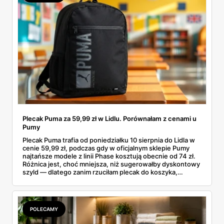
Plecak Puma za 59,99 zł w Lidlu. Porównałam z cenami u
Pumy
Plecak Puma trafia od poniedziałku 10 sierpnia do Lidla w
cenie 59,99 zł, podczas gdy w oficjalnym sklepie Pumy
najtańsze modele z linii Phase kosztują obecnie od 74 zł.
Różnica jest, choć mniejsza, niż sugerowałby dyskontowy
szyld — dlatego zanim rzuciłam plecak do koszyka,
rozłożyłam ceny na czynniki pierwsze. Poniżej cała
rozpiska: co dokładnie sprzedaje Lidl, ile kosztują
odpowiedniki u producenta i komu ten zakup naprawdę
się opłaci.
POLECAMY