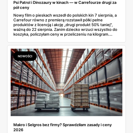
Psi Patrol i Dinozaury w kinach — w Carrefourze drugi za
pół ceny
Nowy film o pieskach wszedł do polskich kin 7 sierpnia, a
Carrefour równo z premierą rozstawił półki pełne
produktów z licencją i akcję „drugi produkt 50% taniej",
ważną do 22 sierpnia. Zanim dziecko wrzuci wszystko do
koszyka, policzyłam ceny w przeliczeniu na kilogram.
Wnioski? Krem orzechowy z paluszkami za 3,49 zł to
prawie 140 zł za kilogram, ale lody do mrożenia i rurki
waflowe bronią się nawet bez rabatu.
NOWOŚCI
Makro i Selgros bez firmy? Sprawdziłam zasady i ceny
2026