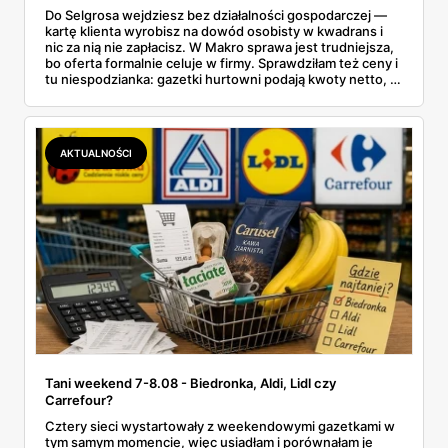
Do Selgrosa wejdziesz bez działalności gospodarczej —
kartę klienta wyrobisz na dowód osobisty w kwadrans i
nic za nią nie zapłacisz. W Makro sprawa jest trudniejsza,
bo oferta formalnie celuje w firmy. Sprawdziłam też ceny i
tu niespodzianka: gazetki hurtowni podają kwoty netto, a
przy kasie doliczany jest VAT. Co więcej, hurt wcale nie
zawsze wygrywa — ta sama kawa ziarnista kosztuje w
Makro ponad dwa razy więcej niż w weekendowej
promocji dyskontu.
AKTUALNOŚCI
Tani weekend 7-8.08 - Biedronka, Aldi, Lidl czy
Carrefour?
Cztery sieci wystartowały z weekendowymi gazetkami w
tym samym momencie, więc usiadłam i porównałam je