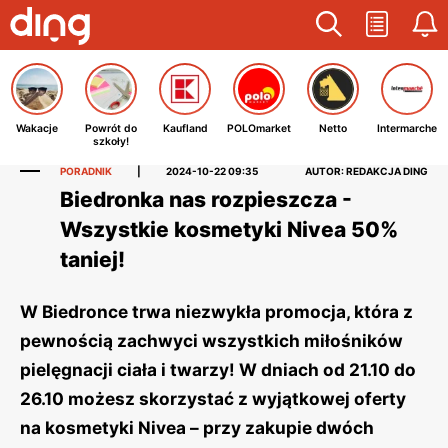
Wakacje
Powrót do
Kaufland
POLOmarket
Netto
Intermarche
szkoły!
PORADNIK
|
2024-10-22 09:35
AUTOR: REDAKCJA DING
Biedronka nas rozpieszcza -
Wszystkie kosmetyki Nivea 50%
taniej!
W Biedronce trwa niezwykła promocja, która z
pewnością zachwyci wszystkich miłośników
pielęgnacji ciała i twarzy! W dniach od 21.10 do
26.10 możesz skorzystać z wyjątkowej oferty
na kosmetyki Nivea – przy zakupie dwóch