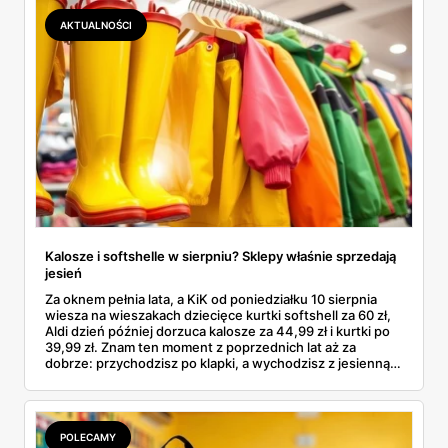
łącznie z jedną wpadką, o której za chwilę.
AKTUALNOŚCI
Kalosze i softshelle w sierpniu? Sklepy właśnie sprzedają
jesień
Za oknem pełnia lata, a KiK od poniedziałku 10 sierpnia
wiesza na wieszakach dziecięce kurtki softshell za 60 zł,
Aldi dzień później dorzuca kalosze za 44,99 zł i kurtki po
39,99 zł. Znam ten moment z poprzednich lat aż za
dobrze: przychodzisz po klapki, a wychodzisz z jesienną
garderobą dla całej rodziny. Sprawdziłam, co dokładnie
pojawi się w gazetkach w przyszłym tygodniu i czy jest
sens kupować jesień, zanim skończą się wakacje.
POLECAMY