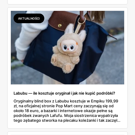
gazetce między dresami a wkrętarką. Padel to dziś
najszybciej rosnący sport w Polsce: kortów przybywa
lawinowo, a chętnych jeszcze szybciej. Sprawdziłam, co
dokładnie dostajemy za te pieniądze i komu taka rakieta
AKTUALNOŚCI
faktycznie wystarczy.
Labubu — ile kosztuje oryginał i jak nie kupić podróbki?
Oryginalny blind box z Labubu kosztuje w Empiku 199,99
zł, na oficjalnej stronie Pop Mart ceny zaczynają się od
około 18 euro, a bazarki i internetowe okazje pełne są
podróbek zwanych Lafufu. Moja siostrzenica wypatrzyła
tego zębatego stworka na plecaku koleżanki i tak zaczęło
się rodzinne śledztwo: co to właściwie jest, ile naprawdę
kosztuje i po czym poznać, że sprzedawca nie wciska nam
podróbki. Spisałam wszystko, czego się dowiedziałam —