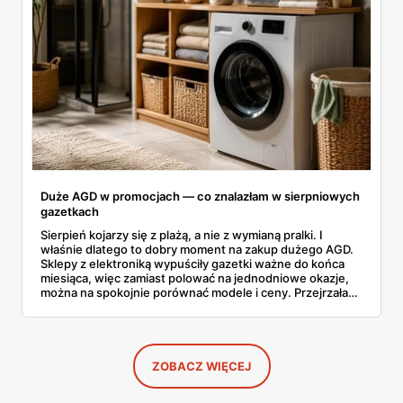
Duże AGD w promocjach — co znalazłam w sierpniowych
gazetkach
Sierpień kojarzy się z plażą, a nie z wymianą pralki. I
właśnie dlatego to dobry moment na zakup dużego AGD.
Sklepy z elektroniką wypuściły gazetki ważne do końca
miesiąca, więc zamiast polować na jednodniowe okazje,
można na spokojnie porównać modele i ceny. Przejrzałam
aktualne promocje AGD i RTV — poniżej wszystko, co
znalazłam, z cenami i terminami.
ZOBACZ WIĘCEJ